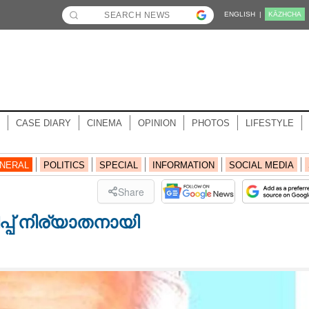
ENGLISH |
KĀZHCHA
CASE DIARY
CINEMA
OPINION
PHOTOS
LIFESTYLE
NERAL
POLITICS
SPECIAL
INFORMATION
SOCIAL MEDIA
Share
്പ് നിര്യാതനായി