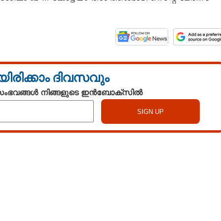
യിരിക്കാം ദിവസവും
 സംഭവങ്ങൾ നിങ്ങളുടെ ഇൻബോക്സിൽ
Watch More