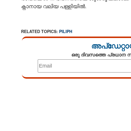
ക്നാനായ വലിയ പള്ളിയിൽ.
RELATED TOPICS:
PILIPH
അപ്ഡേറ്റാ
ഒരു ദിവസത്തെ പ്രധാന
Loaded
:
4.68%
/
Mute