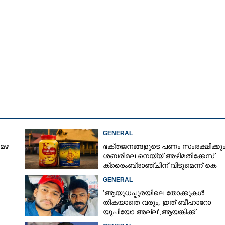
GENERAL
 മഴ
ഭക്തജനങ്ങളുടെ പണം സംരക്ഷിക്കും
ശബരിമല നെയ്യ് അഴിമതിക്കേസ്
ക്രൈംബ്രാഞ്ചിന് വിടുമെന്ന് കെ
മുരളീധരൻ
GENERAL
Share this link
'ആയുധപ്പുരയിലെ തോക്കുകൾ
തികയാതെ വരും, ഇത് ബീഹാറോ
യുപിയോ അല്ല';ആയങ്കിക്ക്
പിന്തുണയുമായി ആകാശ് തില്ലങ്കേര