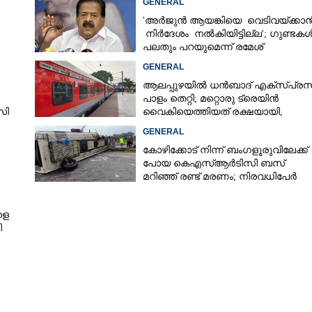
GENERAL
'അർജുൻ ആയങ്കിയെ വെടിവയ്ക്കാ
നിർദേശം നൽകിയിട്ടില്ല'; ഗുണ്ടക
Copy Link
പലതും പറയുമെന്ന് രമേശ്
.ഫിലിപ്പ്
ചെന്നിത്തല
GENERAL
ആലപ്പുഴയിൽ ധൻബാദ് എക്‌സ്പ്രസ
പാളം തെറ്റി; മറ്റൊരു ട്രെയിൻ
സി
വൈകിയെത്തിയത് രക്ഷയായി,
ർശനം
ഒഴിവായത് വൻ ദുരന്തം
GENERAL
കോഴിക്കോട് നിന്ന് ബംഗളൂരുവിലേക്ക്
പോയ കെഎസ്‌ആർടിസി ബസ്
മറിഞ്ഞ് രണ്ട് മരണം; നിരവധിപേർ
ഗുരുതരാവസ്ഥയിൽ
ളെ
ി