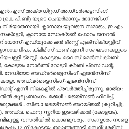
എൻ.എസ് അക്രഡിറ്റഡ് അഡ്വർട്ടൈസിംഗ്
(കെ.പി.ബി) യുടെ ചെയർമാനും മാനേജിംഗ്
(86)​ നിര്യാതനായി. ക്നാനായ യുവജന സമാജം,​ ഇ.എം.
സെക്രട്ടറി,​ ക്നാനായ സോഷ്യൽ ഫോറം ജനറൽ
റിയോസ് എഡ്യൂക്കേഷൻ ട്രസ്റ്റ് എക്സിക്യുട്ടീവ്
്നാനായ ദീപം,​ ക്ലീമീസ് ഫണ്ട് എന്നീ സംഘടനകളുടെ
 വലിയപള്ളി ട്രസ്റ്റി,​ കോട്ടയം വൈസ് മെൻസ് ക്ലബ്
,​ കോട്ടയം നോർത്ത് റോട്ടറി ക്ലബ് പ്രസിഡന്റ്,​
ി.വി. റേഡിയോ അഡ്വർട്ടൈസിംഗ് ഏജൻസീസ്
 കേരളാ അഡ്വർട്ടൈസിംഗ് ഏജൻസീസ്
എന്നീ നിലകളിൽ പ്രവർത്തിച്ചിരുന്നു. ഭാര്യ :
തിൽ കുടുംബാംഗം. മക്കൾ : ജെയ്‌സൺ ഫിലിപ്പ്,​
മരുമക്കൾ : സീബാ ജെയ്‌സൺ അറയ്ക്കൽ (കുറിച്ചി),​
,​ അഡ്വ. ഫെനു സ്കറിയ ഇടവഴിക്കൽ (കോട്ടയം).
മൗണ്ടിലുള്ള വസതിയിൽ കൊണ്ടുവരും. സംസ്കാരം നാളെ
േഷം 12 ന് കോട്ടയം താഴത്തങ്ങാടി സെന്റ് മേരീസ്