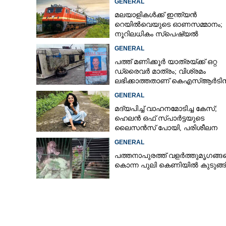
GENERAL
മലയാളികൾക്ക് ഇന്ത്യൻ
റെയിൽവെയുടെ ഓണസമ്മാനം;
നൂറിലധികം സ്‌പെഷ്യൽ
കെ.പി.ബി ചെയർമാൻ ടി.ഒ
ട്രെയിനുകൾ കേരളത്തിലേക്ക്
GENERAL
നിര്യാതനായി
പത്ത് മണിക്കൂർ യാത്രയ്‌ക്ക് ഒറ്റ
ഡ്രൈവർ മാത്രം; വിശ്രമം
ലഭിക്കാത്തതാണ് കെഎസ്‌ആർടി
അപകടത്തിന് കാരണമെന്ന് വിമ
GENERAL
മദ്യപിച്ച് വാഹനമോടിച്ച കേസ്;
ഹെലൻ ഒഫ് സ്പാർട്ടയുടെ
ലൈസൻസ് പോയി, പരിശീലന
ക്ലാസിലും പങ്കെടുക്കണം
GENERAL
പത്തനാപുരത്ത് വളർത്തുമൃഗങ്ങ
കൊന്ന പുലി കെണിയിൽ കുടുങ്ങ