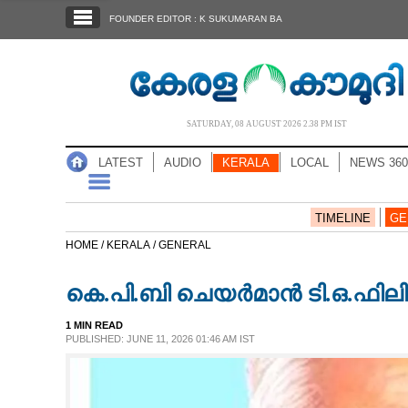
SECTIONS
FOUNDER EDITOR : K SUKUMARAN BA
HOME
LATEST
AUDIO
SATURDAY, 08 AUGUST 2026 2.38 PM IST
NOTIFIED NEWS
LATEST
AUDIO
KERALA
LOCAL
NEWS 360
POLL
KERALA
TIMELINE
GE
HOME /
KERALA /
GENERAL
LOCAL
കെ.പി.ബി ചെയർമാൻ ടി.ഒ.ഫിലിപ
NEWS 360
1 MIN READ
PUBLISHED: JUNE 11, 2026 01:46 AM IST
CASE DIARY