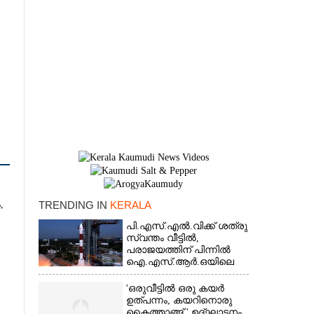
,
TRENDING IN
KERALA
പി.എസ്.എൽ.വിക്ക് ശത്രു
×
സ്വന്തം വീട്ടിൽ,​
പരാജയത്തിന് പിന്നിൽ
ഐ.എസ്.ആർ.ഒയിലെ
ഉന്നതൻ
'ഒരുവീട്ടിൽ ഒരു കയർ
ഉത്പന്നം, കയറിനൊരു
ി
കൈത്താങ്ങ് ' ഉദ്ഘാടനം