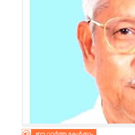
CINEMA
OPINION
PHOTOS
LIFESTYLE
SPIRITUAL
INFO+
ART
ASTRO
ഈ വാർത്ത കേൾക്കാം