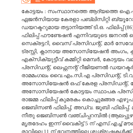
CARTOONS
കോട്ടയം : സംസ്ഥാനത്തെ ആദ്യത്തെ ഐ.
ഏജൻസിയായ കേരളാ പബ്ലിസിറ്റി ബ്യൂറോ 
ഡയറക്ടറുമായ തട്ടാനിയത്ത് ടി.ഒ. ഫിലിപ്പ് 
LITERATURE
ഫിലിപ്പ് ഫൗണ്ടേഷൻ എന്നിവയുടെ ജനറൽ 
സെക്രട്ടറി,​ വൈസ് പ്രസിഡന്റ്,​ മാർ സേവേ
ZOOM
ട്രസ്റ്റി,​ ക്നാനായ അസോസിയേഷൻ അംഗം,​ ക
എക്സിക്യുട്ടീവ് കമ്മിറ്റി മെമ്പർ,​ കോട്ടയം
CONTACT US
പ്രസിഡന്റ്,​ ലെഫ്റ്റനന്റ് റീജിയണൽ ഡയറക്ടർ
രാമമംഗലം വൈ.എം.സി.എ പ്രസിഡന്റ്,​ ട
അസോസിയേഷൻ ഒഫ് കേരള പ്രസിഡന്റ്,​
അസോസിയേഷൻ കോട്ടയം സ്ഥാപക പ്രസിഡന്റ് 
രാജമ്മ ഫിലിപ്പ് കുമരകം കൊച്ചുമങ്ങര എഴുപ
ജെബിസൺ ഫിലിപ്പ്,​ അഡ്വ. ജൂബി ഫിലിപ്പ്. 
നീതു ജെബിസൺ വഞ്ചിപ്പറമ്പിൽ (ആലപ്പുഴ)
മൃതദേഹം ഇന്ന് വൈകിട്ട് 5 ന് എസ്.എച്ച് 
രാവിലെ 11 ന് ഭവനത്തിലെ ശുശ്രൂഷകൾക്ക് ശ