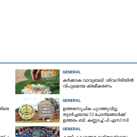
ശ്യപ്പെട്ട് നിരന്തരം
Copy Link
്‌ടോപ്പ് കൊണ്ട് അടിച്ച്
മുമ്പ് കൊല്ലാക്കൊല
GENERAL
കർക്കടക വാവുബലി: ശിവഗിരിയിൽ
വിപുലമായ ക്രമീകരണം
GENERAL
തിരെ
ഉത്തരസൂചിക പുറത്തുവിട്ടു:
തുടർച്ചയായ 53 ചോദ്യങ്ങൾക്ക്
ഉത്തരം ബി; കണ്ണടച്ച് പി.എസ്.സി
GENERAL