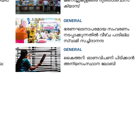
യ്പ:
കണിച്ചുകുളങ്ങര ദുരിതാശ്വാസ
ക്യാമ്പ്
GENERAL
ഭരണഘടനാപരമായ സംവരണം
നടപ്പാക്കുന്നതിൽ വീഴ്ച പാടില്ല:
സ്വാമി സച്ചിദാനന്ദ
GENERAL
കൈത്തറി: ഓണവിപണി പിടിക്കാൻ
ല:
അന്യസംസ്ഥാന ലോബി