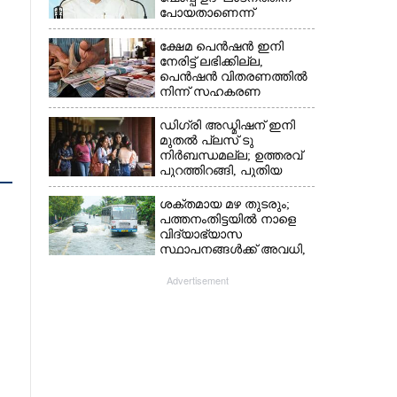
പോയതാണെന്ന്
വിചാരിച്ചു, 400 കോടിയുടെ
പ്രോജക്ടാണ് അത്'
ക്ഷേമ പെൻഷൻ ഇനി
നേരിട്ട് ലഭിക്കില്ല,​
പെൻഷൻ വിതരണത്തിൽ
നിന്ന് സഹകരണ
ബാങ്കുകളെ ഒഴിവാക്കി
ഡിഗ്രി അഡ്മിഷന് ഇനി
മുതൽ പ്ലസ് ടു
നിർബന്ധമല്ല; ഉത്തരവ്
പുറത്തിറങ്ങി, പുതിയ
മാറ്റങ്ങൾ അറിയാം
ശക്തമായ മഴ തുടരും;
പത്തനംതിട്ടയിൽ നാളെ
വിദ്യാഭ്യാസ
സ്ഥാപനങ്ങൾക്ക് അവധി,​
ജില്ലയിൽ ഇന്ന് റെ‌ഡും
നാളെ ഓറഞ്ചും അലർട്ട്
Advertisement