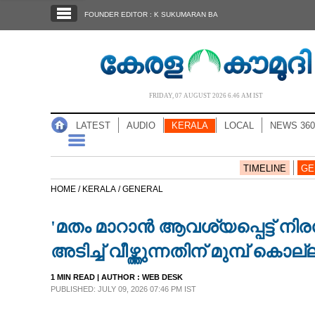
SECTIONS
FOUNDER EDITOR : K SUKUMARAN BA
HOME
LATEST
AUDIO
FRIDAY, 07 AUGUST 2026 6.46 AM IST
NOTIFIED NEWS
LATEST
AUDIO
KERALA
LOCAL
NEWS 360
POLL
KERALA
TIMELINE
GE
HOME /
KERALA /
GENERAL
LOCAL
'മതം മാറാന്‍ ആവശ്യപ്പെട്ട് നിരന
NEWS 360
അടിച്ച് വീഴ്ത്തുന്നതിന് മുമ്പ് 
1 MIN READ
| AUTHOR :
WEB DESK
CASE DIARY
PUBLISHED: JULY 09, 2026 07:46 PM IST