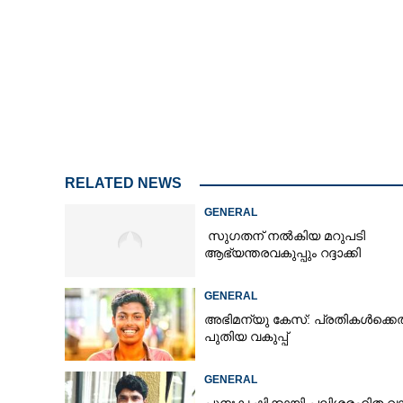
'മതം മാറാന്‍ ആവ
ഉപദ്രവിച്ചു, ലാപ
വീഴ്ത്തുന്നതിന് 
ചെയ്തു'
RELATED NEWS
GENERAL
സുഗതന് നൽകിയ മറുപടി
ആഭ്യന്തരവകുപ്പും റദ്ദാക്കി
GENERAL
അഭിമന്യു കേസ്: പ്രതികൾക്കെ
പുതിയ വകുപ്പ്
GENERAL