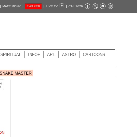
|
MATRIMONY |
E-PAPER
|
LIVE TV
|
CAL 2026
SPIRITUAL
INFO+
ART
ASTRO
CARTOONS
SNAKE MASTER
ION