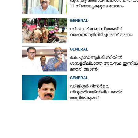
പുനഃകൃഷിക്കായി പലിശരഹിത വാ
11 ന് ബാങ്കുകളുടെ യോഗം
GENERAL
സ്വകാര്യ ബസ് അഞ്ച്
വാഹനങ്ങളിലിടിച്ചു:രണ്ട് മരണം
GENERAL
കെ.എസ്.ആർ.ടി.സിയിൽ
ശമ്പളമില്ലാത്ത അവസ്ഥ ഇന്നില്
മന്ത്രി ജോൺ
GENERAL
ഡിജിറ്റൽ റീസർവെ
നിറുത്തിവയ്ക്കില്ല: മന്ത്രി
അനിൽകുമാർ