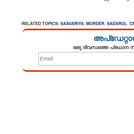
RELATED TOPICS:
SAAVARIYA
,
MURDER
,
SADARUL
,
C
അപ്ഡേറ്റാ
ഒരു ദിവസത്തെ പ്രധാന
Loaded
:
3.58%
/
Unmute