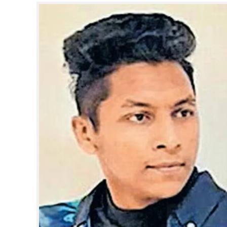
CINEMA
OPINION
PHOTOS
LIFESTYLE
SPIRITUAL
INFO+
ART
ASTRO