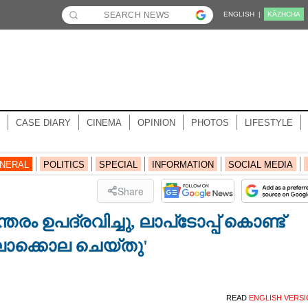
ENGLISH |
KĀZHCHA
CASE DIARY
CINEMA
OPINION
PHOTOS
LIFESTYLE
NERAL
POLITICS
SPECIAL
INFORMATION
SOCIAL MEDIA
Share
്തരം ഉപദ്രവിച്ചു, ലാപ്‌ടോപ്പ് കൊണ്ട്
കൊല്ലാക്കൊല ചെയ്തു'
READ
ENGLISH VERS