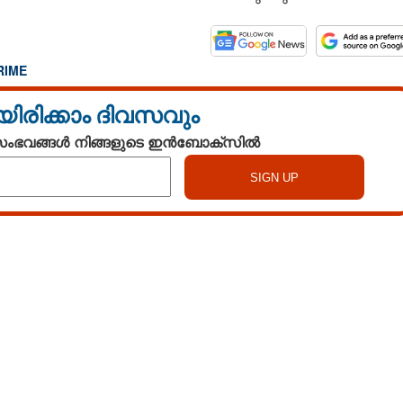
RIME
യിരിക്കാം ദിവസവും
 സംഭവങ്ങൾ നിങ്ങളുടെ ഇൻബോക്സിൽ
Watch More
Share this link