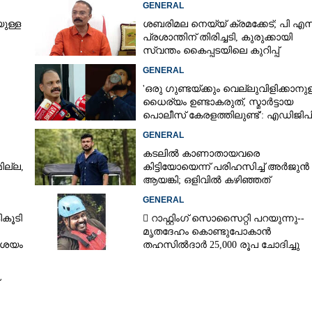
GENERAL
ുള്ള
ശബരിമല നെയ്യ് ക്രമക്കേട്; പി എസ
പ്രശാന്തിന് തിരിച്ചടി, കുരുക്കായി
സ്വന്തം കൈപ്പടയിലെ കുറിപ്പ്
GENERAL
'ഒരു ഗുണ്ടയ്ക്കും വെല്ലുവിളിക്കാനുള
ധൈര്യം ഉണ്ടാകരുത്, സ്മാർട്ടായ
പൊലീസ് കേരളത്തിലുണ്ട്': എഡിജിപ
െ
പി വിജയൻ
GENERAL
കടലിൽ കാണാതായവരെ
ല്ല,​
കിട്ടിയോയെന്ന് പരിഹസിച്ച് അർജുൻ
ആയങ്കി; ഒളിവിൽ കഴിഞ്ഞത്
പയ്യന്നൂരിലെ ലോഡ്‌ജിൽ
GENERAL
ികൂടി
 റാഫ്റ്റിംഗ് സൊസൈറ്റി പറയുന്നു--
മൃതദേഹം കൊണ്ടുപോകാൻ
ംശയം
തഹസിൽദാർ 25,000 രൂപ ചോദിച്ചു
Share this link