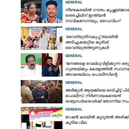
GENERAL
ചെന്നിത്തല
നീണ്ടകരയിൽ ഗൗതം കൃഷ്ണയ്ക്കായ
തെരച്ചിലിന് ഇന്ത്യൻ
നാവികസേനയും; ഡൈവിംഗ്
ആരംഭിച്ചു
GENERAL
'വൈദ്യുതിവകുപ്പ് തലയിൽ
അടിച്ചുകയറ്റിയ കുരിശ്‌,
വൈദ്യുതത്തൂണുകൾ
പൊട്ടിവീണാൽപോലും മന്ത്രിയ
GENERAL
വിളിക്കുന്ന കാലമാണിത്'
'ജനങ്ങളെ വെല്ലുവിളിക്കുന്ന ഒരു
ഗുണ്ടയ്ക്കും കേരളത്തിൽ സ്ഥാനമി
അവരെല്ലാം പൊലീസിന്റെ
നിരീക്ഷണത്തിലാണ്'
GENERAL
അർജുൻ ആയങ്കിയെ ഓടിച്ചിട്ട് പിട
പൊലീസ്; നിർണായകമായത്
ഓട്ടോഡ്രൈവർക്ക് തോന്നിയ സ
GENERAL
റേഷൻ കടയിൽ കൂടുതൽ അരിക്ക്
കൂടിയ വില