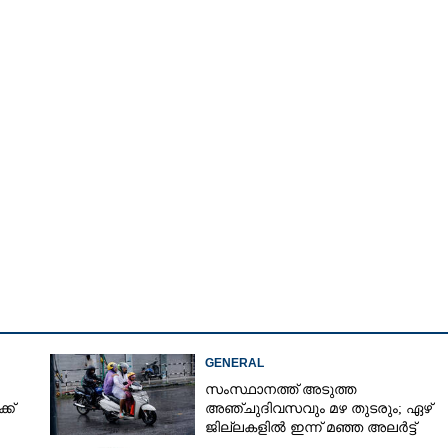
GENERAL
സംസ്ഥാനത്ത് അടുത്ത
ക്
അ‌ഞ്ചുദിവസവും മഴ തുടരും; ഏഴ്
ജില്ലകളിൽ ഇന്ന് മഞ്ഞ അലർട്ട്