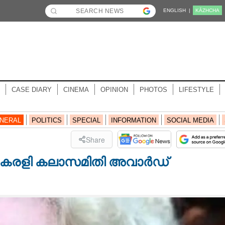
ENGLISH |
KĀZHCHA
CASE DIARY
CINEMA
OPINION
PHOTOS
LIFESTYLE
NERAL
POLITICS
SPECIAL
INFORMATION
SOCIAL MEDIA
Share
ൈരളി കലാസമിതി അവാർഡ്