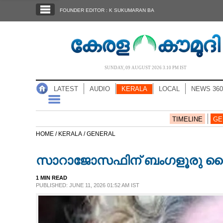
SECTIONS
FOUNDER EDITOR : K SUKUMARAN BA
HOME
LATEST
AUDIO
SUNDAY, 09 AUGUST 2026 3.10 PM IST
NOTIFIED NEWS
LATEST
AUDIO
KERALA
LOCAL
NEWS 360
POLL
KERALA
TIMELINE
GE
HOME /
KERALA /
GENERAL
LOCAL
സാറാജോസഫിന് ബംഗളൂരു ക
NEWS 360
1 MIN READ
PUBLISHED: JUNE 11, 2026 01:52 AM IST
CASE DIARY