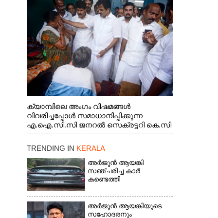
ജനറൽ സെക്രട്ടറി കെ.സി
വേണുഗോപാൽ എം.പി കുരുന്നിനെ
എടുത്ത് ലാളിച്ചപ്പോൾ. സഹകരണ-
എക്സൈസ് വകുപ്പ് മന്ത്രി എം. ലിജു,
കൃഷിവകുപ്പ് മന്ത്രി ടി. സിദ്ദിഖ്, റെജി
ചെറിയാൻ എം. എൽ. എ എന്നിവർ സമീപം
ക്യാമ്പിലെ അംഗം വിഷമങ്ങൾ
വിവരിച്ചപ്പോൾ സമാധാനിപ്പിക്കുന്ന
എ.ഐ.സി.സി ജനറൽ സെക്രട്ടറി കെ.സി
വേണുഗോപാൽ എം.പി. സഹകരണ-
എക്സൈസ് വകുപ്പ് മന്ത്രി എം. ലിജു,
TRENDING IN
KERALA
എന്നിവർ
അർജുൻ ആയങ്കി
സഞ്ചരിച്ച കാർ
കണ്ടെത്തി
അർജുൻ ആയങ്കിയുടെ
സഹോദരനും