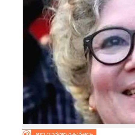
CINEMA
OPINION
PHOTOS
LIFESTYLE
SPIRITUAL
INFO+
ART
ASTRO
ഈ വാർത്ത കേൾക്കാം