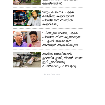
കേന്ദ്രത്തിൽ
'സൂപ്പർ ബസ്, പക്ഷേ
ഒരിക്കൽ കയറിയവർ
പിന്നീട് ഈ ബസിൽ
കയറില്ല;
കെഎസ്ആർടിസിക്ക്
നഷ്ടം അരലക്ഷം
"പിന്തുണ വേണ്ട,​ പക്ഷേ
രൂപയോളം'
പിന്നിൽ നിന്ന് കുത്തരുത്
", എംവി ജയരാജന്
അർജുൻ ആയങ്കിയുടെ
മറുപടി
അമിത ജോലിയാൽ
ഉറങ്ങിപ്പോയി, ട്രാൻ. ബസ്
ഇടിച്ചുമറിഞ്ഞു
ഡ്രൈവറും കണ്ടക്ടറും
മരിച്ചു സംഭവം മൈസൂരു
-ബെംഗളൂരു
Advertisement
ദേശീയപാതയിൽ 20
പേർക്ക് പരിക്ക്, നാലു
പേരുടെ നില ഗുരുതരം