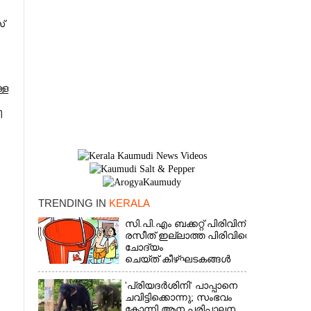
്
്ള
ി
TRENDING IN
KERALA
സി.പി.എം ബക്കറ്റ് പിരിവിന്:
×
രസീത് ഇല്ലാത്ത പിരിവിനെ
ചോദ്യം
ചെയ്ത് കീഴ്ഘടകങ്ങൾ
'പ്രിയദർശിനി' പാപ്പാനെ
ചവിട്ടിക്കൊന്നു; സംഭവം
കോന്നി ആന പരിപാലന