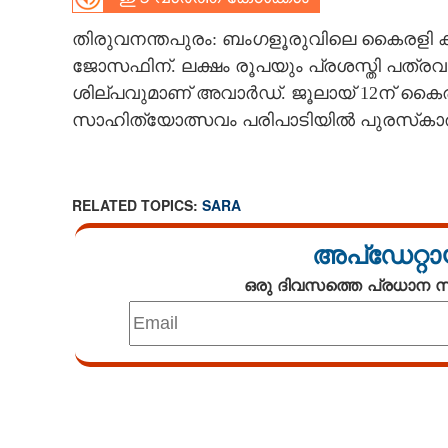
CARTOONS
തിരുവനന്തപുരം: ബംഗളൂരുവിലെ കൈരളി 
ജോസഫിന്. ലക്ഷം രൂപയും പ്രശസ്തി പത്രവു
ശില്പവുമാണ് അവാർഡ്. ജൂലായ് 12ന് കൈരളി
LITERATURE
സാഹിത്യോത്സവം പരിപാടിയിൽ പുരസ്‌കാരം 
ZOOM
RELATED TOPICS:
SARA
CONTACT US
അപ്ഡേറ്റാ
ഒരു ദിവസത്തെ പ്രധാന
Loaded
:
3.34%
/
Unmute