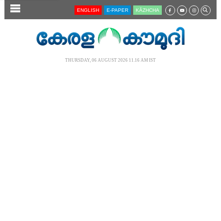
SECTIONS
ENGLISH
E-PAPER
KĀZHCHA
HOME
LATEST
THURSDAY, 06 AUGUST 2026 11.16 AM IST
AUDIO
NOTIFIED NEWS
POLL
KERALA
LOCAL
NEWS 360
CASE DIARY