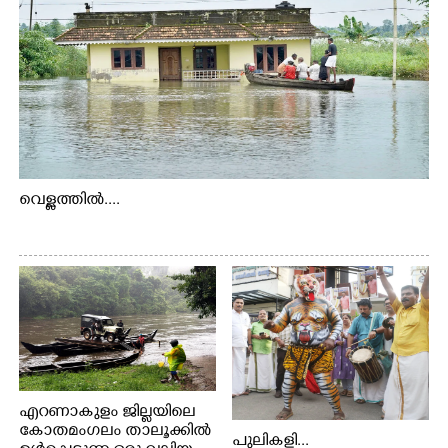
വെള്ളത്തിൽ....
എറണാകുളം ജില്ലയിലെ
കോതമംഗലം താലൂക്കിൽ
പുലികളി...