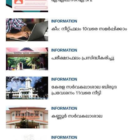
എ.എഫ്‌.സി.എ.ടി 2
INFORMATION
കീം: നീറ്റ് ഫലം 10വരെ സമർപ്പിക്കാം
INFORMATION
പരീക്ഷാഫലം പ്രസിദ്ധീകരിച്ചു
INFORMATION
കേരള സർവകലാശാല ബിരുദ
പ്രവേശനം 11വരെ നീട്ടി
INFORMATION
കണ്ണൂർ സർവകലാശാല
INFORMATION