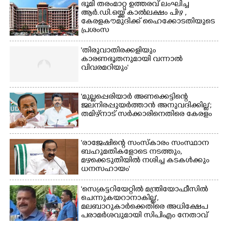
ഭൂമി തരംമാറ്റ ഉത്തരവ് ലംഘിച്ച
ആർ.ഡി.ഒയ്ക്ക് കാൽലക്ഷം പിഴ ,​
കേരളകൗമുദിക്ക് ഹൈക്കോടതിയുടെ
പ്രശംസ
×
Share this link
'തിരുവാതിരക്കളിയും
കാരണഭൂതനുമായി വന്നാൽ
വിവരമറിയും '
'മുല്ലപ്പെരിയാർ അണക്കെട്ടിന്റെ
ജലനിരപ്പുയർത്താൻ അനുവദിക്കില്ല';
Copy Link
തമിഴ്‌നാട് സർക്കാരിനെതിരെ കേരളം
'രാജേഷിന്റെ സംസ്കാരം സംസ്ഥാന
ബഹുമതികളോടെ നടത്തും,
മഴക്കെടുതിയിൽ നശിച്ച കടകൾക്കും
ധനസഹായം'
'സെക്രട്ടറിയേറ്റിൽ മന്ത്രിയോഫീസിൽ
ചെന്നുകയറാനാകില്ല',
മലബാറുകാർക്കെതിരെ അധിക്ഷേപ
പരാമർശവുമായി സിപിഎം നേതാവ്‌