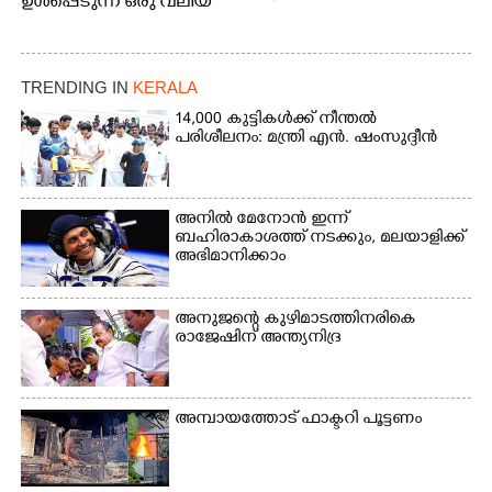
ഉൾപ്പെടുന്ന ഒരു വലിയ
ഗ്രാമപഞ്ചായത്താണ് കുട്ട
മ്പുഴ ഗ്രാമ പഞ്ചായത്ത്.
ആദിവാസി ഊരുകളായ
വെള്ളാരംകുത്ത്,
TRENDING IN
KERALA
കത്തിപ്പാറ, ഉറിയംപെട്ടി,
14,000 കുട്ടികൾക്ക് നീന്തൽ
തേക്കല്ല്, വെട്ടിക്കല്ല്,
പരിശീലനം: മന്ത്രി എൻ. ഷംസുദ്ദീൻ
മഞ്ചപ്പാറ എന്നീ ആറു
സ്ഥലങ്ങളിലേക്കുള്ള
പ്രധാന സഞ്ചാര
മാർഗമാണ് ഈ കാണുന്ന
അനിൽ മേനോൻ ഇന്ന്
കടത്ത് വള്ളം
ബഹിരാകാശത്ത് നടക്കും, മലയാളിക്ക്
അഭിമാനിക്കാം
അനുജന്റെ കുഴിമാടത്തിനരികെ
രാജേഷിന് അന്ത്യനിദ്ര
അമ്പായത്തോട് ഫാക്ടറി പൂട്ടണം