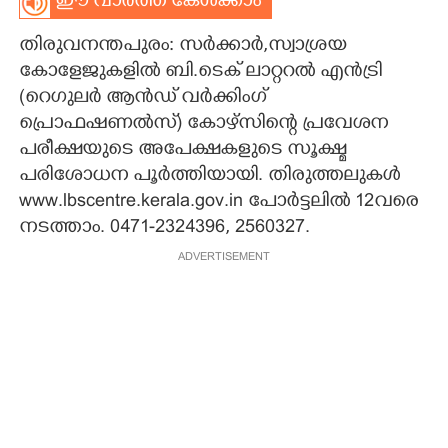
ഈ വാർത്ത കേൾക്കാം
CARTOONS
തിരുവനന്തപുരം: സർക്കാർ,സ്വാശ്രയ
കോളേജുകളിൽ ബി.ടെക് ലാറ്ററൽ എൻട്രി
LITERATURE
(റെഗുലർ ആൻഡ് വർക്കിംഗ്
പ്രൊഫഷണൽസ്) കോഴ്സിന്റെ പ്രവേശന
പരീക്ഷയുടെ അപേക്ഷകളുടെ സൂക്ഷ്മ
ZOOM
പരിശോധന പൂർത്തിയായി. തിരുത്തലുകൾ
www.lbscentre.kerala.gov.in പോർട്ടലിൽ 12വരെ
CONTACT US
നടത്താം. 0471-2324396, 2560327.
ADVERTISEMENT