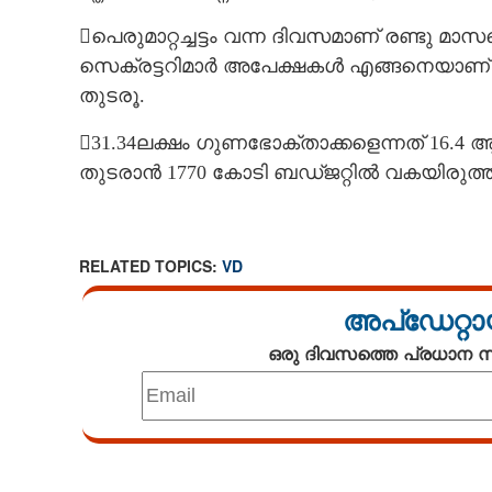
പെരുമാറ്റച്ചട്ടം വന്ന ദിവസമാണ് രണ്ടു 
സെക്രട്ടറിമാർ അപേക്ഷകൾ എങ്ങനെയാണ് പരിശ
തുടരൂ.
31.34ലക്ഷം ഗുണഭോക്താക്കളെന്നത് 16.4 ആയ
തുടരാൻ 1770 കോടി ബഡ്ജറ്റിൽ വകയിരുത്തി. വേ
RELATED TOPICS:
VD
അപ്ഡേറ്റാ
ഒരു ദിവസത്തെ പ്രധാന
Loaded
:
3.58%
/
Unmute