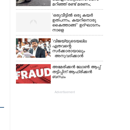
മറിഞ്ഞ് രണ്ട് മരണം;
നിരവധിപേർ
ഗുരുതരാവസ്ഥയിൽ
'ഒരുവീട്ടിൽ ഒരു കയർ
ഉത്പന്നം, കയറിനൊരു
കൈത്താങ്ങ് ' ഉദ്ഘാടനം
നാളെ
'വിജയ്‌യുടെയല്ല
ഏതവന്റെ
സർക്കാരായാലും
അനുവദിക്കാൻ
കഴിയില്ല;
മുല്ലപ്പെരിയാറിന്റെ
അമേരിക്കൻ ലോൺ ആപ്പ്
വെള്ളം കൂട്ടുന്നത്
തട്ടിപ്പിന് ആഫ്രിക്കൻ
മനസിൽ വച്ചാൽമതി'
ബന്ധം
Advertisement