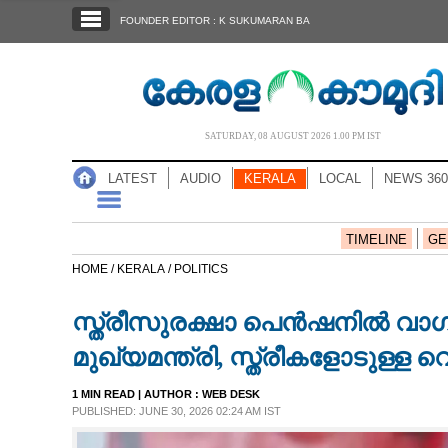
SECTIONS
FOUNDER EDITOR : K SUKUMARAN BA
HOME
LATEST
AUDIO
SATURDAY, 08 AUGUST 2026 1.00 PM IST
NOTIFIED NEWS
LATEST
AUDIO
KERALA
LOCAL
NEWS 360
POLL
KERALA
TIMELINE
GE
HOME /
KERALA /
POLITICS
LOCAL
സ്ത്രീസുരക്ഷാ പെൻഷനിൽ വാഗ്വാദ
NEWS 360
മുഖ്യമന്ത്രി, സ്ത്രീകളോടുള്ള
1 MIN READ
| AUTHOR :
WEB DESK
CASE DIARY
PUBLISHED: JUNE 30, 2026 02:24 AM IST