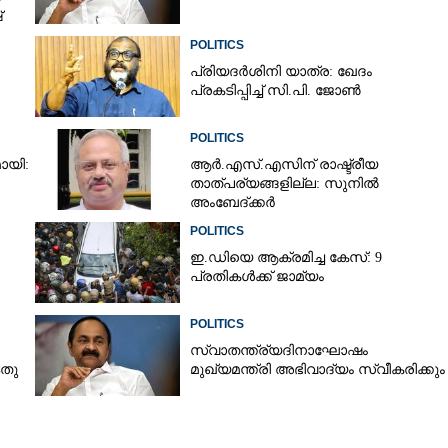
്
POLITICS
പ്രിയദർശിനി യാത്ര: ഖേദം
പ്രകടിപ്പിച്ച് സി.പി. ജോൺ
POLITICS
ായി:
ആർ.എസ്.എസിന് രാഷ്ട്രീയ
താത്പര്യങ്ങളില്ല: സുനിൽ
അംബേദ്ക്കർ
POLITICS
ഇ.ഡിയെ ആക്രമിച്ച കേസ്: 9
പ്രതികൾക്ക് ജാമ്യം
POLITICS
സ്വാതന്ത്ര്യദിനാഘോഷം
ടതു
മുഖ്യമന്ത്രി അഭിവാദ്യം സ്വീകരിക്കും