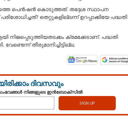
മാസത്തെ പെൻഷൻ കൊടുത്തത്. തദ്ദേശ സ്ഥാപന
ോധിച്ചത്? തെറ്റുകളില്ലന്ന് ഉറപ്പാക്കിയേ പദ്ധതി
ി നിജപ്പെടുത്തിയതടക്കം ക്രമക്കേടാണ്. പദ്ധതി
ണ്ടെന്ന് തീരുമാനിച്ചിട്ടില്ല.
യിരിക്കാം ദിവസവും
 സംഭവങ്ങൾ നിങ്ങളുടെ ഇൻബോക്സിൽ
Share this link
Watch More