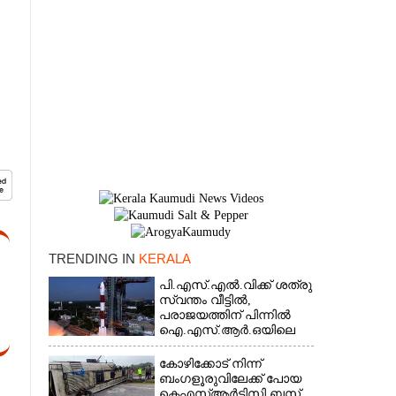
TRENDING IN
KERALA
×
പി.എസ്.എൽ.വിക്ക് ശത്രു
സ്വന്തം വീട്ടിൽ,​
പരാജയത്തിന് പിന്നിൽ
ഐ.എസ്.ആർ.ഒയിലെ
ഉന്നതൻ
കോഴിക്കോട് നിന്ന്
ബംഗളൂരുവിലേക്ക് പോയ
കെഎസ്‌ആർടിസി ബസ്