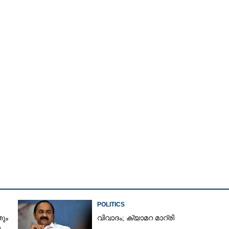
Copy Link
 പെൻഷനിൽ വാഗ്വാദം:
യത് സി.പി.എം- മുഖ്യമന്ത്രി,
ള വെല്ലുവിളി-പിണറായി
POLITICS
ും
വിവാദം; ക്യാമറ മാറ്രി
ന