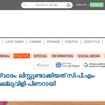
ENGLISH |
KĀZHCHA
CASE DIARY
CINEMA
OPINION
PHOTOS
LIFESTYLE
NERAL
POLITICS
SPECIAL
INFORMATION
SOCIAL MEDIA
Share
ം: ലിസ്റ്റുണ്ടാക്കിയത് സി.പി.എം-
 വെല്ലുവിളി-പിണറായി