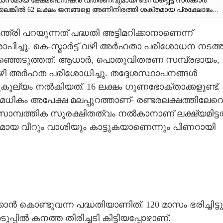
്വാസമായ ക്ഷേമപെൻഷൻ വിതരണവുമായി ബന്ധപ്പെട്ട് സർക്കാർ
്ലെങ്കിൽ 62 ലക്ഷം ജനങ്ങളെ അണിനിരത്തി ശക്തമായ പ്രക്ഷോഭം...
ത്രി പറയുന്നത് പദ്ധതി അട്ടിമറിക്കാനാണെന്ന്
ച്ചു. കെ-സ്മാർട്ട് വഴി അർഹതാ പരിശോധന നടത്ത
്ഞെടുത്തത്. ആധാർ, പൊതുവിതരണ സമ്പ്രദായം,
ി അർഹത പരിശോധിച്ചു. തദ്ദേശസ്ഥാപനങ്ങൾ
ല്യം നൽകിയത്. 16 ലക്ഷം ഗുണഭോക്താക്കളുണ്ട്. 
റവുമധികം അപേക്ഷ മലപ്പുറത്താണ്- രണ്ടരലക്ഷത്തിലേറെ
്ക് സാമ്പത്തിക സുരക്ഷിതത്വം നൽകാനാണ് ലക്ഷ്യമിട്ടത
യമായ വീറും വാശിയും കാട്ടുകയാണെന്നും പിണറായി
ക്കാൻ കൊണ്ടുവന്ന പദ്ധതിയാണിത്. 120 മാസം ഭരിച്ചിട്ടു
ുപ്പിൽ കനത്ത തിരിച്ചടി കിട്ടിയപ്പോഴാണ്.