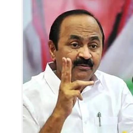
CINEMA
OPINION
PHOTOS
LIFESTYLE
SPIRITUAL
INFO+
ART
ASTRO