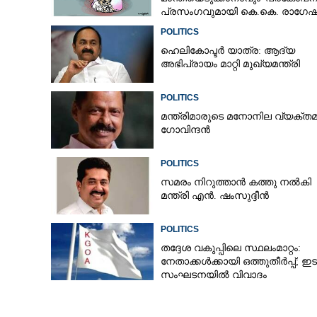
പ്രസംഗവുമായി കെ.കെ. രാഗേഷ
POLITICS
ഹെലികോപ്ടർ യാത്ര: ആദ്യ
അഭിപ്രായം മാറ്റി മുഖ്യമന്ത്രി
POLITICS
മന്ത്രിമാരുടെ മനോനില വ്യക്തമ
ഗോവിന്ദൻ
POLITICS
സമരം നിറുത്താൻ കത്തു നൽകി
മന്ത്രി എൻ. ഷംസുദ്ദീൻ
POLITICS
തദ്ദേശ വകുപ്പിലെ സ്ഥലംമാറ്റം:
നേതാക്കൾക്കായി ഒത്തുതീർപ്പ്; ഇ
സംഘടനയിൽ വിവാദം