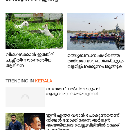
വിശപ്പടക്കാൻ ഇത്തിരി
മത്സ്യബന്ധനം കഴിഞ്ഞെ
പുല്ല് തിന്നാനെത്തിയ
ത്തിയ ബോട്ടുകൾക്ക് ചുറ്റും
ആടിനെ
വട്ടമിട്ട് പറക്കുന്ന പരുന്തുക
ആക്രമിക്കാനൊരുങ്ങുന്ന
ൾ. എറണാകുളം കാളമുക്ക്
തെരുവ് നായ.
ഹാർബറിൽ നിന്നുള്ള കാഴ്ച
TRENDING IN
KERALA
എറണാകുളം
വാത്തുരുത്തിയിൽ
സുഗതന് നൽകിയ മറുപടി
നിന്നുള്ള കാഴ്ച
ആഭ്യന്തരവകുപ്പും റദ്ദാക്കി
'ഇനി എന്താ വരാൻ പോകുന്നതെന്ന്
നിങ്ങൾ നോക്കിക്കോ'; അർജുൻ
ആയങ്കിയുടെ വെല്ലുവിളിയിൽ രമേശ്