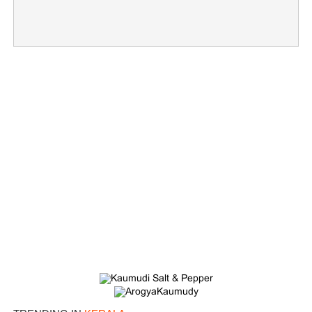
×
Share this link
Copy Link