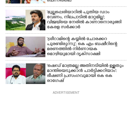
ചെന്നിത്തല
'മുല്ലപ്പെരിയാറിൽ പുതിയ ഡാം
വേണം, നിലപാടിൽ മാറ്റമില്ല';
വിജയ്‌യെ നേരിൽ കാണാനൊരുങ്ങി
കേരള സർക്കാർ
'ശ്രീറാമിന്റെ കയ്യിൽ ചോരക്കറ
പുരണ്ടിരുന്നു'; കെ എം ബഷീറിന്റെ
മരണത്തിൽ നിർണായക
മൊഴിയുമായി ദൃക്‌സാക്ഷി
'ഷെഡ് മാത്രമല്ല അതിനടിയിൽ ഉള്ളതും
മാന്തിയെടുക്കാൻ പാർട്ടിക്കറിയാം':
ഭീഷണി പ്രസംഗവുമായി കെ കെ
രാഗേഷ്
ADVERTISEMENT