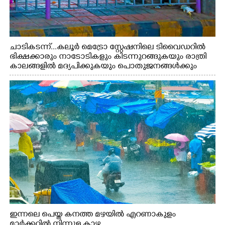
ചാടികടന്ന്...കലൂർ മെട്രോ സ്റ്റേഷനിലെ ടിവൈഡറിൽ
ഭിക്ഷക്കാരും നാടോടികളും കിടന്നുറങ്ങുകയും രാത്രി
കാലങ്ങളിൽ മദ്യപിക്കുകയും പൊതുജനങ്ങൾക്കും
വാഹനത്തിൽ പോകുന്നവർക്കും ബുദ്ധിമുട്ട് ഉണ്ടായ
സാഹചര്യത്തിൽ അധികാരികൾ കമ്പി കൊണ്ട് മറച്ച
വേലി ചാടികടക്കുന്ന നാടോടി സ്ത്രീ
ഇന്നലെ പെയ്ത കനത്ത മഴയിൽ എറണാകുളം
മാർക്കറ്റിൽ നിന്നുള്ള കാഴ്ച