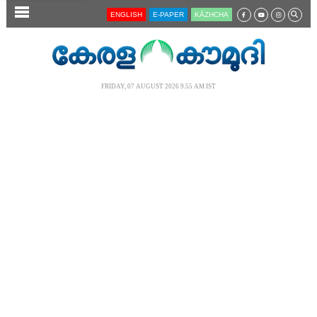
SECTIONS
ENGLISH
E-PAPER
KĀZHCHA
HOME
LATEST
FRIDAY, 07 AUGUST 2026 9.55 AM IST
AUDIO
NOTIFIED NEWS
POLL
KERALA
LOCAL
NEWS 360
CASE DIARY