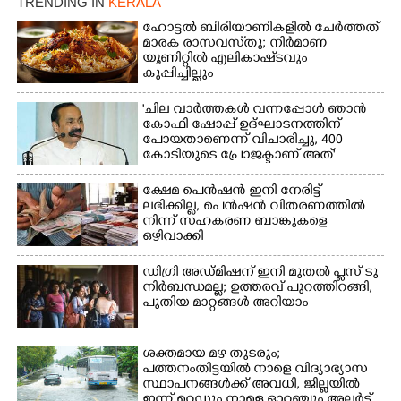
TRENDING IN
KERALA
ഹോട്ടൽ ബിരിയാണികളിൽ ചേർത്തത്
മാരക രാസവസ്‌തു; നിർമാണ
യൂണിറ്റിൽ എലികാഷ്‌ടവും
കുപ്പിച്ചില്ലും
'ചില വാർത്തകൾ വന്നപ്പോൾ ഞാൻ
കോഫി ഷോപ്പ് ഉദ്ഘാടനത്തിന്
പോയതാണെന്ന് വിചാരിച്ചു, 400
കോടിയുടെ പ്രോജക്ടാണ് അത്'
ക്ഷേമ പെൻഷൻ ഇനി നേരിട്ട്
ലഭിക്കില്ല,​ പെൻഷൻ വിതരണത്തിൽ
നിന്ന് സഹകരണ ബാങ്കുകളെ
ഒഴിവാക്കി
ഡിഗ്രി അഡ്മിഷന് ഇനി മുതൽ പ്ലസ് ടു
നിർബന്ധമല്ല; ഉത്തരവ് പുറത്തിറങ്ങി,
പുതിയ മാറ്റങ്ങൾ അറിയാം
ശക്തമായ മഴ തുടരും;
പത്തനംതിട്ടയിൽ നാളെ വിദ്യാഭ്യാസ
സ്ഥാപനങ്ങൾക്ക് അവധി,​ ജില്ലയിൽ
ഇന്ന് റെ‌ഡും നാളെ ഓറഞ്ചും അലർട്ട്