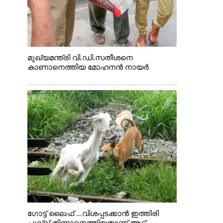
മുഖ്യമന്ത്രി വി.ഡി.സതീശനെ
കാണാനെത്തിയ മോഹനൻ നായർ
ഗോട്ട് ലൈഫ് ...വിശപ്പടക്കാൻ ഇത്തിരി