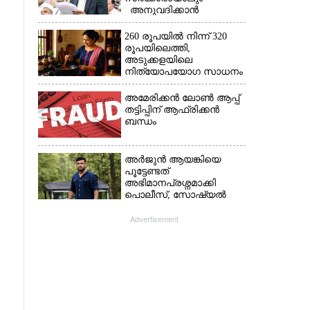
അനുവദിക്കാൻ
കഴിയില്ല;
മുല്ലപ്പെരിയാറിന്റെ
260 രൂപയിൽ നിന്ന് 320
വെള്ളം കൂട്ടുന്നത്
രൂപയിലെത്തി,
മനസിൽ വച്ചാൽമതി'
അടുക്കളയിലെ
നിത്യോപയോഗ സാധനം
വാങ്ങിയാൽ കൈപൊള്ളും
അമേരിക്കൻ ലോൺ ആപ്പ്
തട്ടിപ്പിന് ആഫ്രിക്കൻ
ബന്ധം
അർജുൻ ആയങ്കിയെ
പൂട്ടേണ്ടത്
അഭിമാനപ്രശ്നമാക്കി
പൊലീസ്, സാേഷ്യൽ
മീഡിയ ഉപയോഗിക്കുന്നത്
മറ്റൊരാളെന്ന് സംശയം
Advertisement