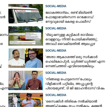
SOCIAL-MEDIA
;
ലോകത്താദ്യം; രണ്ട് മില്യണ്‍
ചിൽ
Copy Link
 നടൻ
ഫോളോവേഴ്‌സെന്ന റെക്കോഡ്
 മദ്യപിച്ച്
നേട്ടവുമായി കേരള പൊലീസ്
ിന് പിടിയിലായ ഹെലൻ
SOCIAL-MEDIA
ഓഫ് സ്പാർട്ടയുടെ പുതിയ വീഡിയോ
തമാനം
'ട്യൂഷനുള്ള കുട്ടികൾ രാവിലെ
വെള്ളവും നീന്തി പോയിക്കഴിഞ്ഞു',
രെ
അവധി വൈകിയതിൽ ആലപ്പുഴ
കളക്‌ടറുടെ പേജിൽ രൂക്ഷ വിമർശനം
SOCIAL-MEDIA
'അതാ ആകാശത്ത് ഒരു സർക്കാർ
ഹെലികോപ്റ്റർ, ധൂർത്ത് ധൂർത്ത് എന്ന
്
നെഞ്ചത്തടി എവിടെയെങ്കിലും
ല"
കേട്ടോ?'
SOCIAL-MEDIA
'നിങ്ങളെ പൊട്ടനെന്ന് പോലും
്ല,
വിളിക്കാൻ പറ്റില്ല, അപ്പൂപ്പന്റെ
എന്ന്
പ്രായമുണ്ട്'; ടി ജി മോഹൻദാസ് വിഷം
തുപ്പുന്ന മനുഷ്യനെന്ന് രഞ്ജിനി
SOCIAL-MEDIA
'സൈക്കിൾ തിരികെ നൽകിയാൽ
പും
അഞ്ച് ലക്ഷം രൂപ നൽകാം, കള്ളൻ