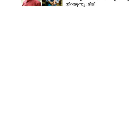
നിറയുന്നു'; ടിജി
മോഹൻദാസിനെതിരെ അഞ്ജലി
മേനോൻ