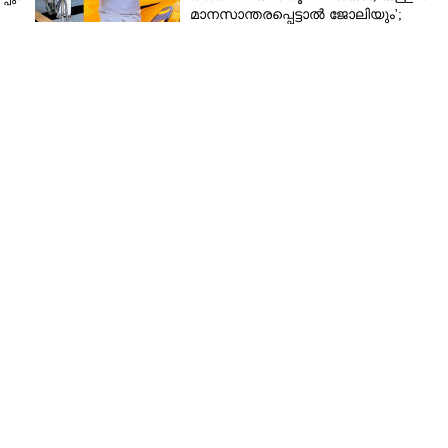
മാനസാന്തരപ്പെട്ടാൽ ജോലിയും';
വാഗ്ദാനവുമായി ബോച്ചെ