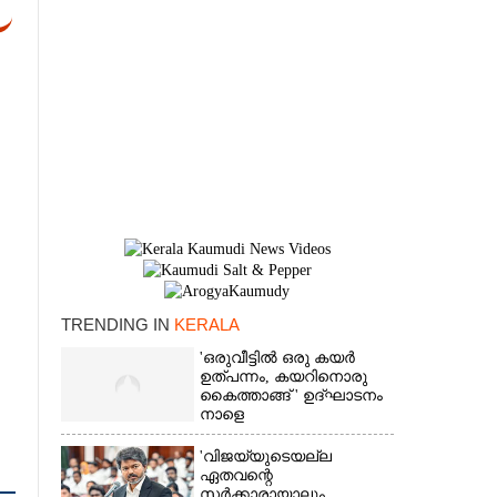
TRENDING IN
KERALA
×
'ഒരുവീട്ടിൽ ഒരു കയർ
ഉത്പന്നം, കയറിനൊരു
കൈത്താങ്ങ് ' ഉദ്ഘാടനം
നാളെ
'വിജയ്‌യുടെയല്ല
ഏതവന്റെ
സർക്കാരായാലും