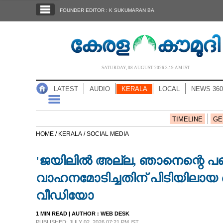
SECTIONS
FOUNDER EDITOR : K SUKUMARAN BA
HOME
LATEST
AUDIO
SATURDAY, 08 AUGUST 2026 3.19 AM IST
NOTIFIED NEWS
LATEST
AUDIO
KERALA
LOCAL
NEWS 360
POLL
KERALA
TIMELINE
GE
HOME /
KERALA /
SOCIAL MEDIA
LOCAL
'ജയിലിൽ അല്ല, ഞാനെന്റെ പഞ്ച
NEWS 360
വാഹനമോടിച്ചതിന് പിടിയിലായ
വീഡിയോ
CASE DIARY
1 MIN READ
| AUTHOR :
WEB DESK
PUBLISHED: JULY 02, 2026 07:21 PM IST