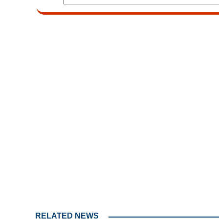
Loaded
:
4.78%
/
Unmute
RELATED NEWS