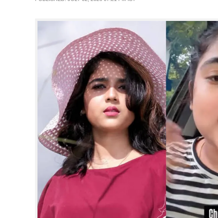
CINEMA
OPINION
PHOTOS
LIFESTYLE
SPIRITUAL
INFO+
ART
ASTRO