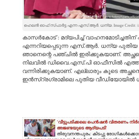
CARTOONS
ഹെലൻ ഓഫ് സ്പാർട്ട എന്ന എസ്.ആർ. ധന്യ. Image Credit: in
LITERATURE
കാസർകോ‌ട് : മദ്യപിച്ച് വാഹനമോടിച്ചതി
എന്നറിയപ്പെടുന്ന എസ്.ആർ. ധന്യ പുതിയ
ZOOM
ഞാനെന്റെ പഞ്ചിൽ ഇരിക്കുകയാണ്. അച്ഛനെയു
നിലവിൽ ഡിവൈ.എസ്.പി ഓഫീസിൽ എത്തിയി
CONTACT US
വന്നിരിക്കുകയാണ്. എല്ലാരും കൂടെ അച്ഛനെും 
ഇൻസ്റ്രഗ്രാമിലെ പുതിയ വീഡിയോയിൽ ധന
'വീട്ടുപടിക്കലെ പെൻഷൻ വിതരണം നിർത്
അജണ്ടയുടെ ആദ്യപടി'
തിരുവനന്തപുരം: കിടപ്പു രോഗികൾക്കൊഴ