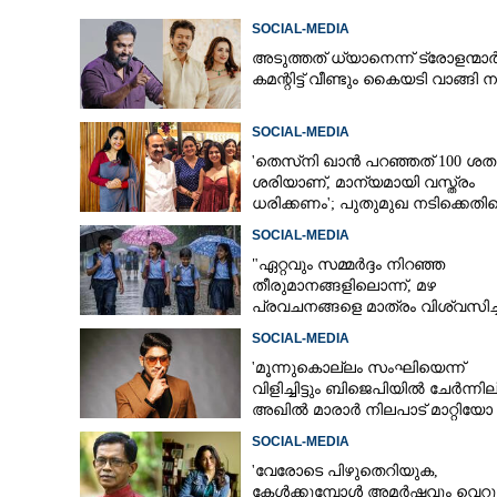
SOCIAL-MEDIA
അടുത്തത് ധ്യാനെന്ന് ട്രോളന്മാർ
'ജയിലിൽ അല്ല, ഞാനെന്റെ പഞ്
കമന്റിട്ട് വീണ്ടും കൈയടി വാങ്ങി
ഇരിക്കുകയാണ്' ;
വാഹനമോടിച്ചത
SOCIAL-MEDIA
'തെസ്‌നി ഖാൻ പറഞ്ഞത് 100 ശ
ശരിയാണ്, മാന്യമായി വസ്ത്രം
ധരിക്കണം'; പുതുമുഖ നടിക്കെതി
രൂക്ഷ വിമർശനം
SOCIAL-MEDIA
"ഏറ്റവും സമ്മർദ്ദം നിറഞ്ഞ
തീരുമാനങ്ങളിലൊന്ന്,​ മഴ
പ്രവചനങ്ങളെ മാത്രം വിശ്വസിച്ച
അവധി പ്രഖ്യാപിക്കാൻ കഴിയില്
SOCIAL-MEDIA
'മൂന്നുകൊല്ലം സംഘിയെന്ന്
വിളിച്ചിട്ടും ബിജെപിയിൽ ചേർന്നില
അഖിൽ മാരാർ നിലപാട് മാറ്റിയോ 
ചിന്തിച്ചാൽ മനസിലാകും'
SOCIAL-MEDIA
'വേരോടെ പിഴുതെറിയുക,
കേൾക്കുമ്പോൾ അമർഷവും വെറുപ്