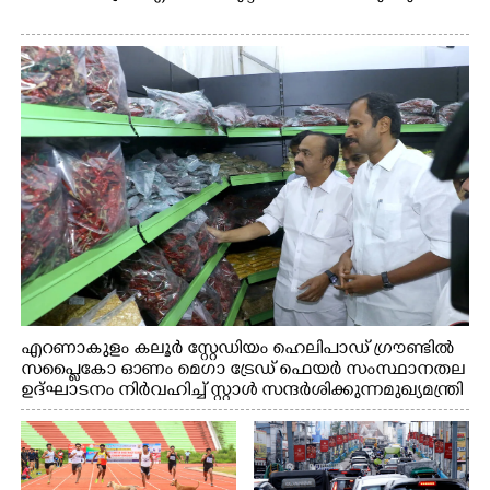
എറണാകുളം കലൂർ സ്റ്റേഡിയം ഹെലിപാഡ് ഗ്രൗണ്ടിൽ
സപ്ളൈകോ ഓണം മെഗാ ട്രേഡ് ഫെയർ സംസ്ഥാനതല
ഉദ്ഘാടനം നിർവഹിച്ച് സ്റ്റാൾ സന്ദർശിക്കുന്ന മുഖ്യമന്ത്രി
വി.ഡി. സതീശൻ. മന്ത്രി അനൂപ് ജേക്കബ് സമീപം