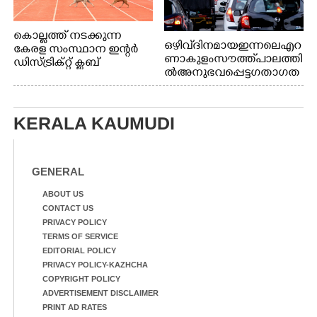
കൊല്ലത്ത് നടക്കുന്ന
ഒഴിവ് ദിനമായ ഇന്നലെ എറ
കേരള സംസ്ഥാന ഇന്റർ
ണാകുളം സൗത്ത് പാലത്തി
ഡിസ്ട്രിക്റ്റ് ക്ലബ്
ൽ അനുഭവപ്പെട്ട ഗതാഗത
അത്‌ലറ്റിക്
ക്കുരുക്ക്
ചാമ്പ്യൻഷിപ്പിൽ അണ്ടർ
20 ആൺകുട്ടികളുടെ 200
മീറ്റർ ഓട്ടം ഫൈനൽ
KERALA KAUMUDI
മത്സരത്തിനിടെ സിന്തറ്റിക്
ട്രാക്കിന് കുറുകെ ഓടുന്ന
നായകൾ.
GENERAL
ABOUT US
CONTACT US
PRIVACY POLICY
TERMS OF SERVICE
EDITORIAL POLICY
PRIVACY POLICY-KAZHCHA
COPYRIGHT POLICY
ADVERTISEMENT DISCLAIMER
PRINT AD RATES