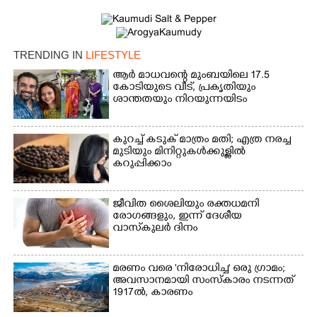
TRENDING IN
LIFESTYLE
ആർ മാധവന്റെ മുംബയിലെ 17.5
കോടിയുടെ വീട്,​ പ്രകൃതിയും
ശാന്തതയും നിറയുന്നയിടം
കുറച്ച് കടുക് മാത്രം മതി; എത്ര നരച്ച
മുടിയും മിനിറ്റുകൾക്കുള്ളിൽ
കറുപ്പിക്കാം
ജീവിത ശൈലിയും രക്തധമനി
രോഗങ്ങളും, ഇന്ന് ദേശീയ
വാസ്‌കുലര്‍ ദിനം
മരണം വരെ 'നിരോധിച്ച' ഒരു ഗ്രാമം;
അവസാനമായി സംസ്കാരം നടന്നത്
1917ൽ, കാരണം