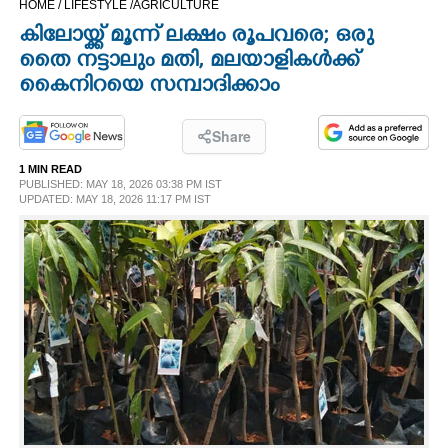
HOME /
LIFESTYLE /
AGRICULTURE
CINEMA
കിലോയ്ക്ക് മൂന്ന് ലക്ഷം രൂപവരെ; ഒരു
തെെ നട്ടാലും മതി, മലയാളികൾക്ക്
OPINION
കെെനിറയെ സമ്പാദിക്കാം
PHOTOS
Share
1 MIN READ
PUBLISHED: MAY 18, 2026 03:38 PM IST
LIFESTYLE
UPDATED: MAY 18, 2026 11:17 PM IST
SPIRITUAL
INFO+
ART
ASTRO