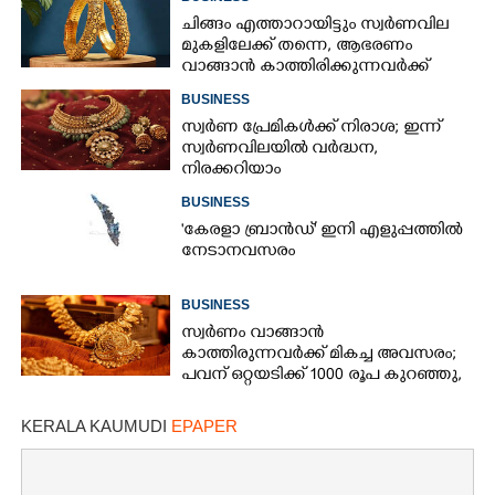
ചിങ്ങം എത്താറായിട്ടും സ്വർണവില
മുകളിലേക്ക് തന്നെ,​ ആഭരണം
വാങ്ങാൻ കാത്തിരിക്കുന്നവർക്ക്
തിരിച്ചടി: ഇന്നത്തെ നിരക്കറിയാം
BUSINESS
സ്വർണ പ്രേമികൾക്ക് നിരാശ; ഇന്ന്
സ്വർണവിലയിൽ വർദ്ധന,
നിരക്കറിയാം
BUSINESS
"കേരളാ ബ്രാൻഡ്" ഇനി എളുപ്പത്തിൽ
നേടാനവസരം
BUSINESS
സ്വർണം വാങ്ങാൻ
കാത്തിരുന്നവർക്ക് മികച്ച അവസരം;
പവന് ഒറ്റയടിക്ക് 1000 രൂപ കുറഞ്ഞു,
നിരക്കറിയാം
KERALA KAUMUDI
EPAPER