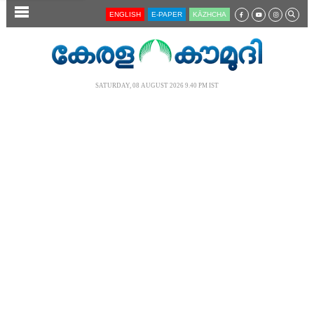
SECTIONS
ENGLISH
E-PAPER
KĀZHCHA
HOME
LATEST
SATURDAY, 08 AUGUST 2026 9.40 PM IST
AUDIO
NOTIFIED NEWS
POLL
KERALA
LOCAL
NEWS 360
CASE DIARY