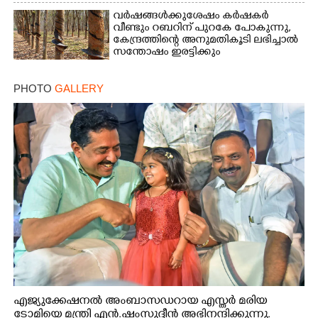
വർഷങ്ങൾക്കുശേഷം കർഷകർ
വീണ്ടും റബറിന് പുറകേ പോകുന്നു,
കേന്ദ്രത്തിന്റെ അനുമതികൂടി ലഭിച്ചാൽ
സന്തോഷം ഇരട്ടിക്കും
PHOTO
GALLERY
എജ്യുക്കേഷനൽ അംബാസഡറായ എസ്തർ മരിയ
ടോമിയെ മന്ത്രി എൻ.ഷംസുദ്ദീൻ അഭിനന്ദിക്കുന്നു.