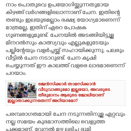
നാം പൊതുവെ ഉപയോഗിയ്ക്കുന്നതുമായ
CARTOONS
കിഴങ്ങ് വർഗങ്ങളിലൊന്നാണ് ചേന. ഇതിന്റെ
തണ്ടും ഇലയുമെല്ലാം ഭക്ഷ്യ യോഗ്യമാണെന്ന്
LITERATURE
മാത്രമല്ല,​ ഇതിന് ഏറെ പോഷക
ഗുണങ്ങളുമുണ്ട്. ചേനയിൽ അടങ്ങിയിട്ടുള്ള
മിനറൽസും കാത്സ്യവും എല്ലുകളുടേയും
ZOOM
പല്ലിന്റേയും വളർച്ചയ്ക്ക് സഹായിക്കുന്നു. പലരും
വീട്ടിൽ ചേന നടാറുണ്ട്. ചേന കൃഷി
CONTACT US
ചെയ്യുന്നത് ഈ കാലത്ത് വളരെ ലാഭമാണെന്ന്
പറയാം.
ജെൻസിക്കാർ താമസിക്കാൻ
വീടുവാങ്ങുമോ ഇല്ലയോ, അവരുടെ
തീരുമാനം ആരുടെ ജോലിയാണ്
ഇല്ലാതാക്കുന്നതെന്ന് അറിയാമോ?
പരമ്പരാഗതമായി ചേന നടുന്നതിനുള്ള ഏറ്റവും
നല്ല സമയം കുഭമാസത്തിലെ വെളുത്ത
പക്കമാണ്. വേനൽ മഴ ലഭിച്ച ഭൂമി