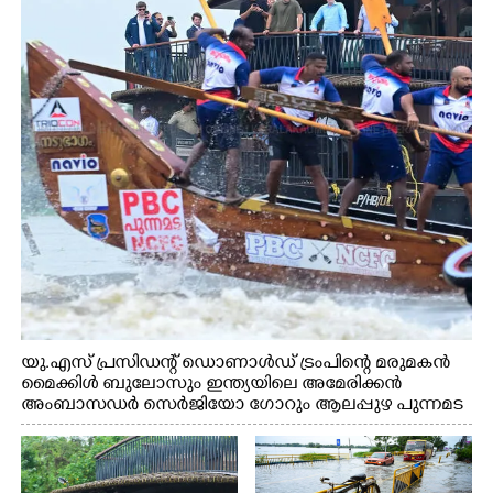
യു.എസ് പ്രസിഡന്റ് ഡൊണാൾഡ് ട്രംപിന്റെ മരുമകൻ
മൈക്കിൾ ബുലോസും ഇന്ത്യയിലെ അമേരിക്കൻ
അംബാസഡർ സെർജിയോ ഗോറും ആലപ്പുഴ പുന്നമട
കായലിൽ ഹൗസ്ബോട്ട് യാത്രയ്ക്കിടെ നെഹ്രുട്രോഫി
വള്ളംകളിയുടെ ഭാഗമായി നടുഭാഗം ചുണ്ടന്റെ
പരിശീലനത്തുഴച്ചിൽ വീക്ഷിക്കുന്നു