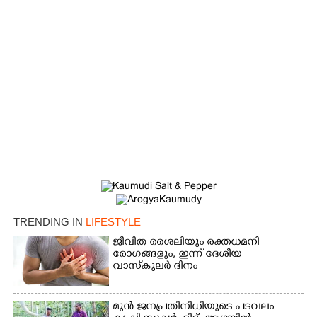
×
Share this link
Copy Link
TRENDING IN
LIFESTYLE
ജീവിത ശൈലിയും രക്തധമനി
രോഗങ്ങളും, ഇന്ന് ദേശീയ
വാസ്‌കുലര്‍ ദിനം
മുൻ ജനപ്രതിനിധിയുടെ പടവലം