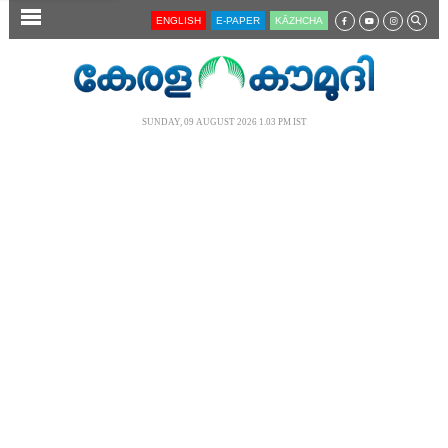
SECTIONS
ENGLISH
E-PAPER
KĀZHCHA
HOME
LATEST
SUNDAY, 09 AUGUST 2026 1.03 PM IST
AUDIO
NOTIFIED NEWS
POLL
KERALA
LOCAL
NEWS 360
CASE DIARY