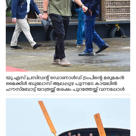
യു.എസ് പ്രസിഡന്റ് ഡൊണാൾഡ് ട്രംപിന്റെ മരുമകൻ
മൈക്കിൾ ബുലോസ് ആലപ്പുഴ പുന്നമട കായലിൽ
ഹൗസ്ബോട്ട് യാത്രയ്ക്ക് ശേഷം പുറത്തേയ്ക്ക് വന്നപ്പോൾ