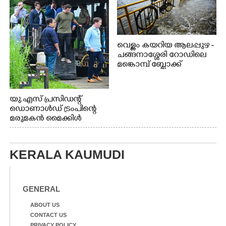
വെള്ളം കയറിയ ആലപ്പുഴ -
ചങ്ങനാശ്ശേരി റോഡിലെ
മങ്കൊമ്പ് ബ്ലോക്ക്
ജംഗ്ഷനിലെ
വെള്ളക്കെട്ടിൽപ്പെട്ട്
സൈക്കിൾ
യു.എസ് പ്രസിഡന്റ്
നഷ്ടപ്പെടാതിരിക്കാൻ
ഡൊണാൾഡ് ട്രംപിന്റെ
നടപ്പാതയുടെ
മരുമകൻ മൈക്കിൾ
കൈവരിയിൽ
ബുലോസും ഇന്ത്യയിലെ
കെട്ടിവച്ചിരിക്കുന്ന കാഴ്ച
അമേരിക്കൻ
അംബാസഡർ
KERALA KAUMUDI
സെർജിയോ ഗോറും
ആലപ്പുഴ പുന്നമട
കായലിൽ ഹൗസ്ബോട്ട്
യാത്രയ്ക്ക് ശേഷം
GENERAL
പുറത്തേയ്ക്ക് വന്നപ്പോൾ
ABOUT US
CONTACT US
PRIVACY POLICY