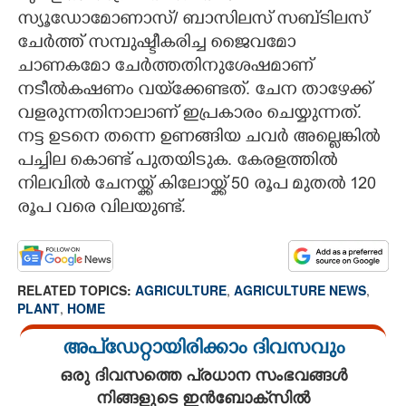
സ്യൂഡോമോണാസ്/ ബാസിലസ് സബ്ടിലസ്
ചേർത്ത് സമ്പുഷ്ടീകരിച്ച ജെെവമോ
ചാണകമോ ചേർത്തതിനുശേഷമാണ്
നടീൽകഷണം വയ്‌ക്കേണ്ടത്. ചേന താഴേക്ക്
വളരുന്നതിനാലാണ് ഇപ്രകാരം ചെയ്യുന്നത്.
നട്ട ഉടനെ തന്നെ ഉണങ്ങിയ ചവർ അല്ലെങ്കിൽ
പച്ചില കൊണ്ട് പുതയിടുക. കേരളത്തിൽ
നിലവിൽ ചേനയ്ക്ക് കിലോയ്ക്ക് 50 രൂപ മുതൽ 120
രൂപ വരെ വിലയുണ്ട്.
RELATED TOPICS:
AGRICULTURE
,
AGRICULTURE NEWS
,
PLANT
,
HOME
അപ്ഡേറ്റായിരിക്കാം ദിവസവും
ഒരു ദിവസത്തെ പ്രധാന സംഭവങ്ങൾ
നിങ്ങളുടെ ഇൻബോക്സിൽ