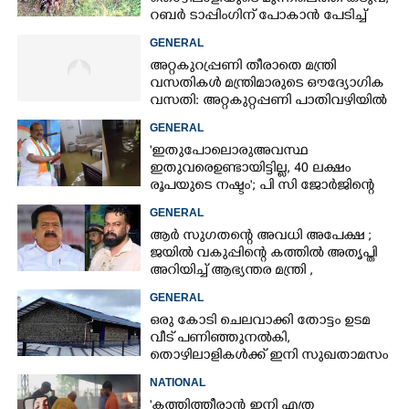
റബർ ടാപ്പിംഗിന് പോകാൻ പേടിച്ച്
പണിക്കാർ
GENERAL
അറ്റകുറ്രപ്പണി തീരാതെ മന്ത്രി
വസതികൾ മന്ത്രിമാരുടെ ഔദ്യോഗിക
വസതി: അറ്റകുറ്റപ്പണി പാതിവഴിയിൽ
GENERAL
'ഇതുപോലൊരു അവസ്ഥ
ഇതുവരെ ഉണ്ടായിട്ടില്ല, 40 ലക്ഷം
രൂപയുടെ നഷ്ടം'; പി സി ജോർജിന്റെ
വീട്ടിലും വെള്ളം കയറി
GENERAL
ആർ സുഗതന്റെ അവധി അപേക്ഷ ;
ജയിൽ വകുപ്പിന്റെ കത്തിൽ അതൃപ്തി
അറിയിച്ച് ആഭ്യന്തര മന്ത്രി ,​
ഉദ്യോഗസ്ഥർക്കെതിരെ അന്വേഷണം
GENERAL
ഒരു കോടി ചെലവാക്കി തോട്ടം ഉടമ
വീട്‌ പണിഞ്ഞുനൽകി,
തൊഴിലാളികൾക്ക് ഇനി സുഖതാമസം
NATIONAL
'കത്തിത്തീരാൻ ഇനി എത്ര