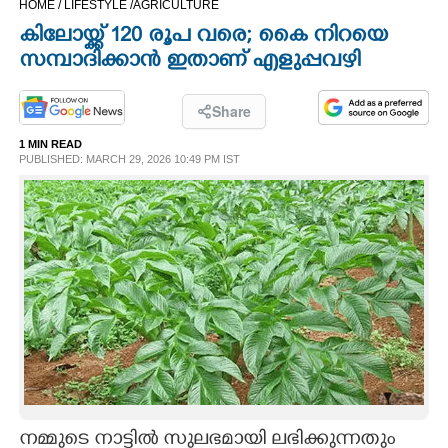
HOME /
LIFESTYLE /
AGRICULTURE
CINEMA
കിലോയ്ക്ക് 120 രൂപ വരെ; കെെ നിറയെ
സമ്പാദിക്കാൻ ഇതാണ് എളുപ്പവഴി
OPINION
Share
PHOTOS
1 MIN READ
PUBLISHED: MARCH 29, 2026 10:49 PM IST
LIFESTYLE
SPIRITUAL
INFO+
ART
ASTRO
നമ്മുടെ നാട്ടിൽ സുലഭമായി ലഭിക്കുന്നതും