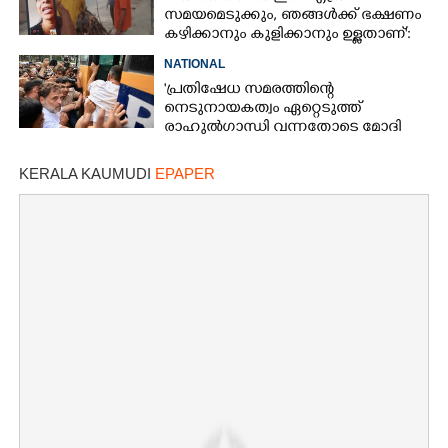
സമയമെടുക്കും, ഞങ്ങൾക്ക് ഭക്ഷണം
കഴിക്കാനും കുളിക്കാനും ഉള്ളതാണ്':
അച്ഛന്റെ സംസ്കാരചടങ്ങിനിടെ
NATIONAL
മക്കൾ
'പ്രതിഷേധ സമരത്തിന്റെ
നെടുനായകത്വം ഏറ്റെടുത്ത്
രാഹുൽഗാന്ധി വന്നതോടെ മോദി
സർക്കാർ പരിഭ്രാന്തരായി'
KERALA KAUMUDI
EPAPER