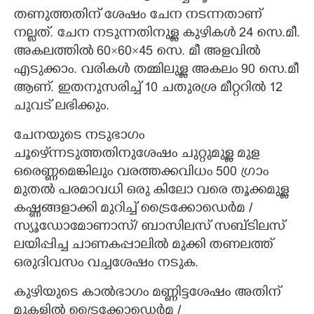
തണുത്തതിന് ശേഷം ചേന നടന്നതാണ്
നല്ലത്. ചേന നടുന്നതിനുള്ള കുഴികൾ 24 സെ.മീ.
അകലത്തിൽ 60×60×45 സെ. മീ അളവിൽ
എടുക്കാം. വരികൾ തമ്മിലുള്ള അകലം 90 സെ.മീ
ആണ്. ഇതനുസരിച്ച് 10 ചതുരശ്ര മീറ്ററിൽ 12
ചുവട് ലഭിക്കും.
ചേനയുടെ നടുഭാഗം
ചൂഴെ്ന്നടുത്തതിനുശേഷം ചുറ്റുമുള്ള മുള
ഒരെണ്ണമെങ്കിലും വരത്തക്കവിധം 500 ഗ്രാം
മുതൽ പരമാവധി ഒരു കിലോ വരെ തൂക്കമുള്ള
കഷ്ണങ്ങളാക്കി മുറിച്ച് ട്രൈക്കോഡെർമ /
സ്യൂഡോമോണാസ്/ ബാസിലസ് സബ്ടിലസ്
ലയിപ്പിച്ച ചാണകപ്പാലിൽ മുക്കി തണലത്ത്
ഒരുദിവസം വച്ചശേഷം നടുക.
കുഴിയുടെ കാൽഭാഗം മണ്ണിട്ടശേഷം അതിന്
മുകളിൽ ട്രൈക്കോഡെർമ /