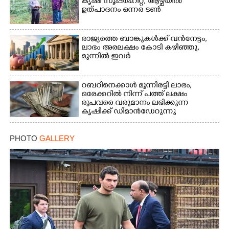
കൃഷി സൂപ്പർഹിറ്റ്,​ ആഴ്ചയിൽ
ഉത്പാദനം ഒന്നര ടൺ
രാജ്യത്തെ ബാങ്കുകൾക്ക് വൻനേട്ടം,​
ലാഭം അരലക്ഷം കോടി കഴിഞ്ഞു,​
മുന്നിൽ ഇവർ
റബറിനെക്കാൾ മൂന്നിരട്ടി ലാഭം,​
ഒരേക്കറിൽ നിന്ന് പത്ത് ലക്ഷം
രൂപവരെ വരുമാനം ലഭിക്കുന്ന
കൃഷിക്ക് ഡിമാൻഡേറുന്നു
PHOTO
GALLERY