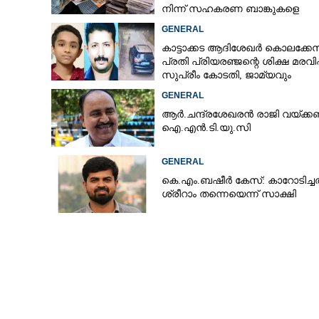
നിന്ന് സഹകരണ ബാങ്കുകളെ
ഒഴിവാക്കി
GENERAL
കാട്ടാക്കട ആദിശേഖർ കൊലക്കേസ
പ്രതി പ്രിയരഞ്ജന്റെ ശിക്ഷ മരവിപ്പി
സുപ്രീം കോടതി, ജാമ്യവും
അനുവദിച്ചു
GENERAL
ആ‌ർ.ചന്ദ്രശേഖരൻ രാജി വയ്ക്ക
ഐ.എൻ.ടി.യു.സി
GENERAL
കെ.എം.ബഷീർ കേസ്: കാറോടിച്ചത
ശ്രീറാം തന്നെയെന്ന് സാക്ഷി