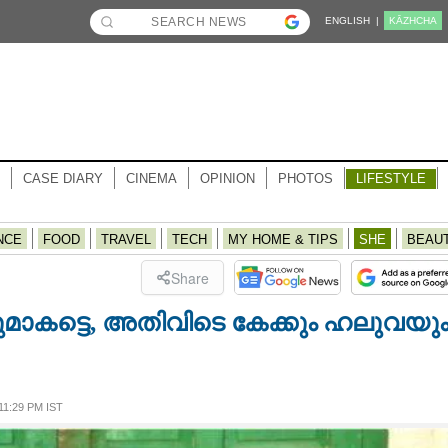
ENGLISH |
KĀZHCHA
CASE DIARY
CINEMA
OPINION
PHOTOS
LIFESTYLE
NCE
FOOD
TRAVEL
TECH
MY HOME & TIPS
SHE
BEAU
Share
മാകട്ടെ,​ അതിവിടെ കേക്കും ഹലുവയു
1:29 PM IST