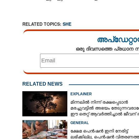
RELATED TOPICS:
SHE
കപ്പയോ ചക്കയോ ചേമ്പോ 
അപ്ഡേറ്റാ
അതിവിടെ കേക്കും ഹലുവയും ജാമും
ഒരു ദിവസത്തെ പ്രധാന
അച്ചാറുമാകും
RELATED NEWS
EXPLAINER
മിന്നലിൽ നിന്ന് രക്ഷപ്പെടാൻ
മരച്ചുവട്ടിൽ അഭയം തേടുന്നവര
ഈ തെറ്റ് ആവർത്തിച്ചാൽ ജീവന് 
ഭീഷണിയാകും
GENERAL
ക്ഷേമ പെൻഷൻ ഇനി നേരിട്ട്
ലഭിക്കില്ല,​ പെൻഷൻ വിതരണത്