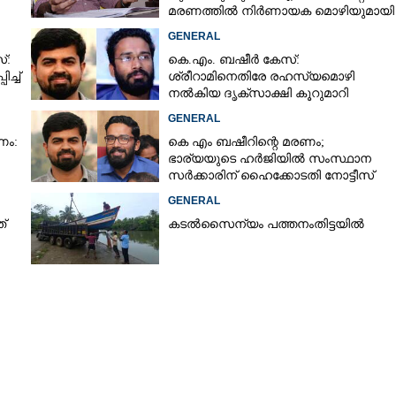
മരണത്തിൽ നിർണായക മൊഴിയുമായി
ദൃക്‌സാക്ഷി
GENERAL
്:
കെ.എം. ബഷീർ കേസ്:
ച്ച്
ശ്രീറാമിനെതിരേ രഹസ്യമൊഴി
നൽകിയ ദൃക്സാക്ഷി കൂറുമാറി
GENERAL
ണം:
കെ എം ബഷീറിന്റെ മരണം;
ഭാര്യയുടെ ഹർജിയിൽ സംസ്ഥാന
സർക്കാരിന് ഹൈക്കോടതി നോട്ടീസ്
GENERAL
്
കടൽസൈന്യം പത്തനംതി​ട്ടയിൽ