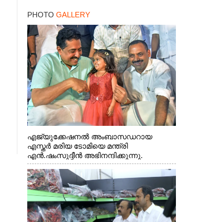
സന്തോഷം ഇരട്ടിക്കും
PHOTO
GALLERY
എജ്യുക്കേഷനൽ അംബാസഡറായ
എസ്തർ മരിയ ടോമിയെ മന്ത്രി
എൻ.ഷംസുദ്ദീൻ അഭിനന്ദിക്കുന്നു.