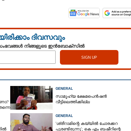
Copy Link
എന്തുമാകട്ടെ,​
യിരിക്കാം ദിവസവും
 സംഭവങ്ങൾ നിങ്ങളുടെ ഇൻബോക്സിൽ
GENERAL
സാമൂഹ്യ ക്ഷേമപെൻഷൻ
ാണോ?
വീട്ടിലെത്തിക്കില്ല
തന്നെ
GENERAL
'ശ്രീറാമിന്റെ കയ്യിൽ ചോരക്കറ
തിൽ
പുരണ്ടിരുന്നു'; കെ എം ബഷീറിന്റെ