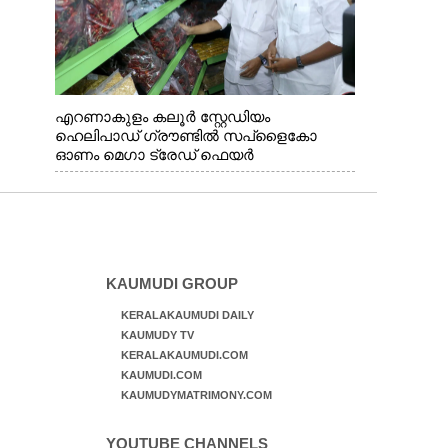
എറണാകുളം കലൂർ സ്റ്റേഡിയം
ഹെലിപാഡ് ഗ്രൗണ്ടിൽ സപ്ളൈകോ
ഓണം മെഗാ ട്രേഡ് ഫെയർ
സംസ്ഥാനതല ഉദ്ഘാടനം നിർവഹിച്ച്
സ്റ്റാൾ സന്ദർശിക്കുന്ന മുഖ്യമന്ത്രി വി.ഡി.
സതീശൻ. മന്ത്രി അനൂപ് ജേക്കബ് സമീപം
KAUMUDI GROUP
KERALAKAUMUDI DAILY
KAUMUDY TV
KERALAKAUMUDI.COM
KAUMUDI.COM
KAUMUDYMATRIMONY.COM
YOUTUBE CHANNELS