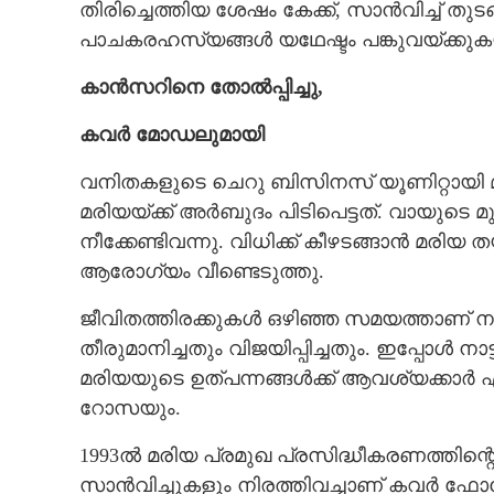
തിരിച്ചെത്തിയ ശേഷം കേക്ക്, സാൻവിച്ച് തു
പാചകരഹസ്യങ്ങൾ യഥേഷ്ടം പങ്കുവയ്ക്കുക
കാൻസറിനെ തോൽപ്പിച്ചു,​
കവർ മോഡലുമായി
വനിതകളുടെ ചെറു ബിസിനസ് യൂണിറ്റായി മുന്
മരിയയ്ക്ക് അർബുദം പിടിപെട്ടത്. വായുടെ മ
നീക്കേണ്ടിവന്നു. വിധിക്ക് കീഴടങ്ങാൻ മരി
ആരോഗ്യം വീണ്ടെടുത്തു.
ജീവിതത്തിരക്കുകൾ ഒഴിഞ്ഞ സമയത്താണ് 
തീരുമാനിച്ചതും വിജയിപ്പിച്ചതും. ഇപ്പോൾ നാ
മരിയയുടെ ഉത്പന്നങ്ങൾക്ക് ആവശ്യക്കാർ ഏറ
റോസയും.
1993ൽ മരിയ പ്രമുഖ പ്രസിദ്ധീകരണത്തിന്റ
സാൻവിച്ചുകളും നിരത്തിവച്ചാണ് കവർ ഫോട്