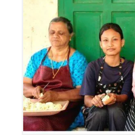
CINEMA
OPINION
PHOTOS
LIFESTYLE
SPIRITUAL
INFO+
ART
ASTRO