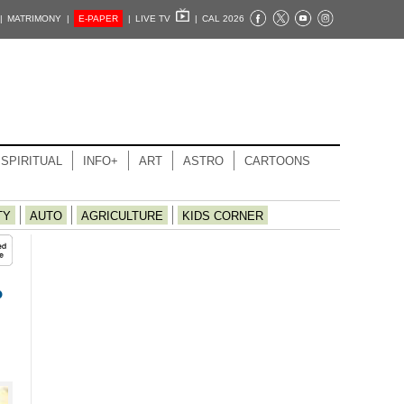
|
MATRIMONY |
E-PAPER
|
LIVE TV
|
CAL 2026
SPIRITUAL
INFO+
ART
ASTRO
CARTOONS
TY
AUTO
AGRICULTURE
KIDS CORNER
ം