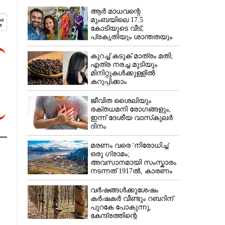
ആർ മാധവന്റെ
മുംബയിലെ 17.5
കോടിയുടെ വീട്,​
പ്രകൃതിയും ശാന്തതയും
നിറയുന്നയിടം
കുറച്ച് കടുക് മാത്രം മതി;
എത്ര നരച്ച മുടിയും
മിനിറ്റുകൾക്കുള്ളിൽ
കറുപ്പിക്കാം
ജീവിത ശൈലിയും
രക്തധമനി രോഗങ്ങളും,
ഇന്ന് ദേശീയ വാസ്‌കുലര്‍
ദിനം
മരണം വരെ 'നിരോധിച്ച'
ഒരു ഗ്രാമം;
അവസാനമായി സംസ്കാരം
നടന്നത് 1917ൽ, കാരണം
വർഷങ്ങൾക്കുശേഷം
കർഷകർ വീണ്ടും റബറിന്
പുറകേ പോകുന്നു,
കേന്ദ്രത്തിന്റെ
അനുമതികൂടി ലഭിച്ചാൽ