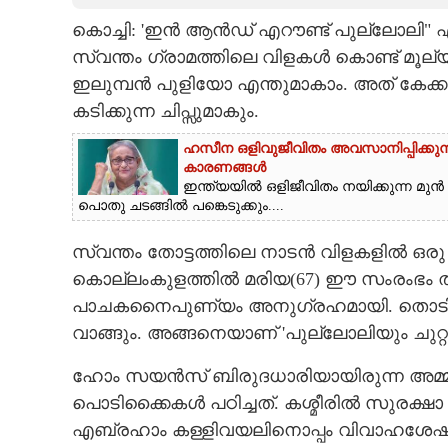
കൊച്ചി: 'ഇൻ ആൻഡ് എറൗണ്ട് പുല്ലോലി" എ
CARTOONS
സ്വന്തം ഗ്രാമത്തിലെ വിളകൾ കൊണ്ട് മൂല്
ഇലുമ്പൻ പുളിയോ എന്തുമാകാം. അത് കേക്ക
LITERATURE
കടിക്കുന്ന ചിപ്സുമാകും.
ഹസീന ഒളിവുജീവിതം അവസാനിപ്പിക്കുന്ന 
ZOOM
കാരണങ്ങൾ
ഇന്ത്യയിൽ ഒളിജീവിതം നയിക്കുന്ന മ
പൊതു ചടങ്ങിൽ പങ്കെടുക്കും....
CONTACT US
സ്വന്തം തോട്ടത്തിലെ നാടൻ വിളകളിൽ ഒരു ഭ
കൊല്ലംകുളത്തിൽ മരിയ(67) ഈ സംരംഭം തുടങ
പാചകനൈപുണ്യം അനുഗ്രഹമായി. തൊടിയില
വാങ്ങും. അങ്ങനെയാണ് 'പുല്ലോലിയും ചുറ്
ഹോം സയൻസ് ബിരുദധാരിയായിരുന്ന അമ്മ റ
പൊടിക്കൈകൾ പഠിച്ചത്. കശ്മീരിൽ സുരക്ഷാ
എബ്രഹാം കള്ളിവയലിനൊപ്പം വിവാഹശേഷം ക