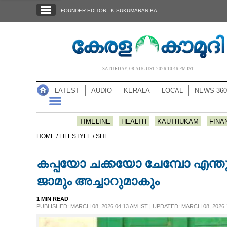
SECTIONS
FOUNDER EDITOR : K SUKUMARAN BA
HOME
LATEST
AUDIO
SATURDAY, 08 AUGUST 2026 10.46 PM IST
NOTIFIED NEWS
LATEST
AUDIO
KERALA
LOCAL
NEWS 360
POLL
KERALA
TIMELINE
HEALTH
KAUTHUKAM
FINA
HOME /
LIFESTYLE /
SHE
LOCAL
കപ്പയോ ചക്കയോ ചേമ്പോ എന്തു
NEWS 360
ജാമും അച്ചാറുമാകും
1 MIN READ
CASE DIARY
PUBLISHED: MARCH 08, 2026 04:13 AM IST
|
UPDATED: MARCH 08, 2026 1