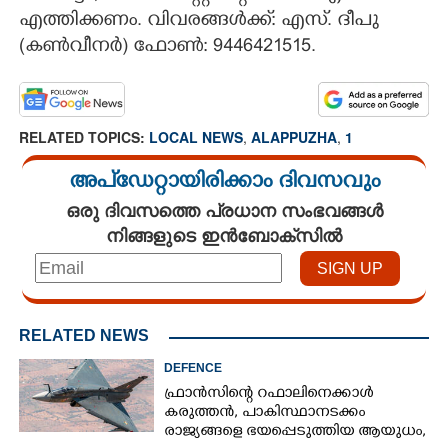
എത്തിക്കണം. വിവരങ്ങൾക്ക്: എസ്. ദീപു
(കൺവീനർ) ഫോൺ: 9446421515.
RELATED TOPICS:
LOCAL NEWS
,
ALAPPUZHA
,
1
അപ്ഡേറ്റായിരിക്കാം ദിവസവും
ഒരു ദിവസത്തെ പ്രധാന സംഭവങ്ങൾ
നിങ്ങളുടെ ഇൻബോക്സിൽ
RELATED NEWS
DEFENCE
ഫ്രാൻസിന്റെ റഫാലിനെക്കാൾ
കരുത്തൻ,​ പാകിസ്ഥാനടക്കം
രാജ്യങ്ങളെ ഭയപ്പെടുത്തിയ ആയുധം,​