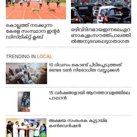
കൊല്ലത്ത് നടക്കുന്ന
ഒഴിവ് ദിനമായ ഇന്നലെ എറ
കേരള സംസ്ഥാന ഇന്റർ
ണാകുളം സൗത്ത് പാലത്തി
ഡിസ്ട്രിക്റ്റ് ക്ലബ്
ൽ അനുഭവപ്പെട്ട ഗതാഗത
അത്‌ലറ്റിക്
ക്കുരുക്ക്
ചാമ്പ്യൻഷിപ്പിൽ അണ്ടർ
20 ആൺകുട്ടികളുടെ 200
TRENDING IN
LOCAL
മീറ്റർ ഓട്ടം ഫൈനൽ
10 ദിവസം കൊണ്ട് പിടിച്ചെടുത്തത്
മത്സരത്തിനിടെ സിന്തറ്റിക്
രണ്ടര ടൺ നിരോധിത വസ്തുക്കൾ
ട്രാക്കിന് കുറുകെ ഓടുന്ന
നായകൾ.
15 വർഷങ്ങളായി ആനത്താവളത്തിലെ
പാപ്പാൻ
അക്ഷയ സംരംഭക കൂട്ടായ്മ
കൺവെൻഷൻ