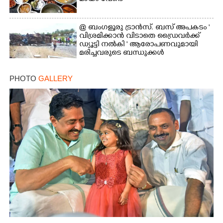
@ ബംഗളൂരു ട്രാൻസ്. ബസ് അപകടം '
വി​ശ്ര​മിക്കാൻ വിടാതെ ഡ്രൈ​വ​ർ​ക്ക്
ഡ്യൂട്ടി നൽകി ' ആരോപണവുമായി
മരിച്ചവരുടെ ബന്ധുക്കൾ
PHOTO
GALLERY