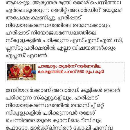
ആലപ്പുഴ: ആഭ്യന്തര മന്ത്രി രമേശ് ചെന്നിത്തല
ഏർപ്പെടുത്തുന്ന മെരിറ്റ് അവാർഡിന് 'മയുഖം'
CARTOONS
അപേക്ഷ ക്ഷണിച്ചു. ഹരിപ്പാട്
നിയോജകമണ്ഡലത്തിലെ താമസക്കാരും
LITERATURE
ഹരിപ്പാട് നിയോജകമണ്ഡലത്തിലെ
സ്കൂളുകളിൽ പഠിക്കുന്ന എസ്.എസ്.എൽ.സി,
ZOOM
പ്ലസ്ടു പരീക്ഷയിൽ എല്ലാ വിഷയങ്ങൾക്കും
എപ്ലസ്/ എവൺ
CONTACT US
ചാഞ്ചാട്ടം തുടർന്ന് സ്വർണവില,
കേരളത്തിൽ പവന് 560 രൂപ കൂടി
നേടിയവർക്കാണ് അവാർഡ്. കുട്ടികൾ അവർ
പഠിക്കുന്ന സ്കൂളുകളിലും, ഹരിപ്പാട്
നിയോജകമണ്ഡലത്തിൽ താമസിച്ച് മറ്റ്
സ്‌കൂളുകളിൽ പഠിക്കുന്നവർ രമേശ്
ചെന്നിത്തലയുടെ ക്യാമ്പ് ഓഫീസിലും
ഫോട്ടോ, മാർക്ക് ലിസ്റ്റിന്റെ കോപ്പി എന്നിവ