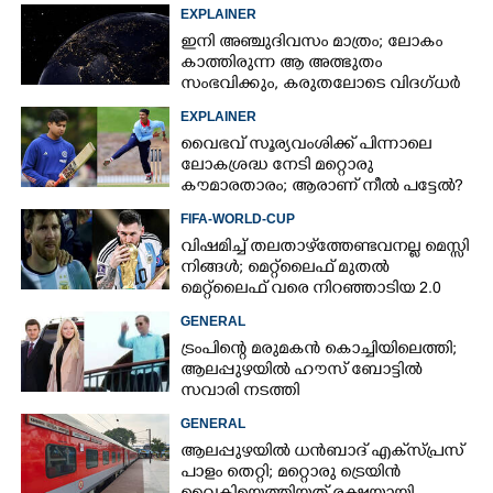
ഇന്ത്യ നിർമ്മിച്ച എണ്ണം 100ലേക്ക്
EXPLAINER
ഇനി അഞ്ചുദിവസം മാത്രം; ലോകം
കാത്തിരുന്ന ആ അത്ഭുതം
സംഭവിക്കും, കരുതലോടെ വിദഗ്ധർ
EXPLAINER
വൈഭവ് സൂര്യവംശിക്ക് പിന്നാലെ
ലോകശ്രദ്ധ നേടി മറ്റൊരു
കൗമാരതാരം; ആരാണ് നീൽ പട്ടേൽ?
FIFA-WORLD-CUP
വിഷമിച്ച് തലതാഴ്‌ത്തേണ്ടവനല്ല മെസ്സി
നിങ്ങള്‍; മെറ്റ്‌ലൈഫ് മുതല്‍
മെറ്റ്‌ലൈഫ് വരെ നിറഞ്ഞാടിയ 2.0
GENERAL
ട്രംപിന്റെ മരുമകൻ കൊച്ചിയിലെത്തി;
ആലപ്പുഴയിൽ ഹൗസ് ബോട്ടിൽ
സവാരി നടത്തി
GENERAL
ആലപ്പുഴയിൽ ധൻബാദ് എക്‌സ്പ്രസ്
പാളം തെറ്റി; മറ്റൊരു ട്രെയിൻ