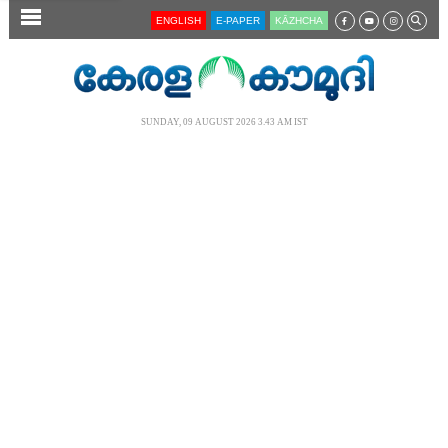
SECTIONS
ENGLISH
E-PAPER
KĀZHCHA
HOME
LATEST
SUNDAY, 09 AUGUST 2026 3.43 AM IST
AUDIO
NOTIFIED NEWS
POLL
KERALA
LOCAL
NEWS 360
CASE DIARY