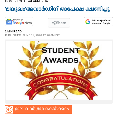
HOME /
LOCAL /
ALAPPUZHA
CINEMA
'മയുഖം'അവാർഡിന് അപേക്ഷ ക്ഷണിച്ചു
OPINION
Share
1 MIN READ
PHOTOS
PUBLISHED: JUNE 11, 2026 12:26 AM IST
LIFESTYLE
SPIRITUAL
INFO+
ART
ഈ വാർത്ത കേൾക്കാം
ASTRO