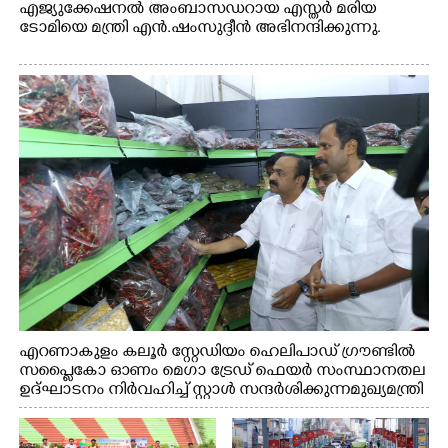
എജ്യുക്കേഷനൽ അംബാസഡറായ എസ്തർ മരിയ
ടോമിയെ മന്ത്രി എൻ.ഷംസുദ്ദീൻ അഭിനന്ദിക്കുന്നു.
എറണാകുളം കലൂർ സ്റ്റേഡിയം ഹെലിപാഡ് ഗ്രൗണ്ടിൽ
സപ്ളൈകോ ഓണം മെഗാ ട്രേഡ് ഫെയർ സംസ്ഥാനതല
ഉദ്ഘാടനം നിർവഹിച്ച് സ്റ്റാൾ സന്ദർശിക്കുന്ന മുഖ്യമന്ത്രി
വി.ഡി. സതീശൻ. മന്ത്രി അനൂപ് ജേക്കബ് സമീപം