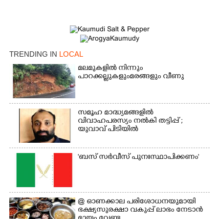
TRENDING IN
LOCAL
മലമുകളിൽ നിന്നും
പാറക്കല്ലുകളുംമരങ്ങളും വീണു
×
Share this link
സമൂഹ മാദ്ധ്യമങ്ങളിൽ
വിവാഹപരസ്യം നൽകി തട്ടിപ്പ് ;
യുവാവ് പിടിയിൽ
'ബസ് സർവീസ് പുനഃസ്ഥാപിക്കണം'
Copy Link
@​​​​​​​ ഓണക്കാല പരിശോധനയുമായി
ഭക്ഷ്യസുരക്ഷാ വകുപ്പ് ലാഭം നേടാൻ
മായം വേണ്ട