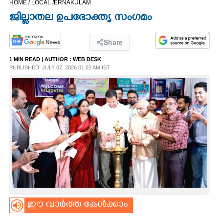
HOME /
LOCAL /
ERNAKULAM
CINEMA
ജില്ലാതല ഉപഭോക്തൃ സംഗമം
OPINION
Share
1 MIN READ
| AUTHOR :
WEB DESK
PHOTOS
PUBLISHED: JULY 07, 2026 01:02 AM IST
LIFESTYLE
SPIRITUAL
INFO+
ART
ഈ വാർത്ത കേൾക്കാം
ASTRO