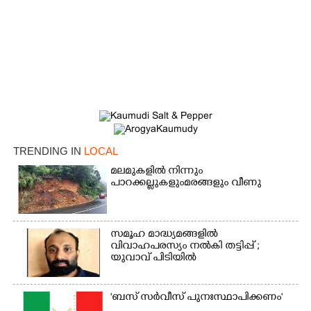
TRENDING IN
LOCAL
മലമുകളിൽ നിന്നും
×
Share this link
പാറക്കല്ലുകളുംമരങ്ങളും വീണു
സമൂഹ മാദ്ധ്യമങ്ങളിൽ
വിവാഹപരസ്യം നൽകി തട്ടിപ്പ് ;
യുവാവ് പിടിയിൽ
Copy Link
'ബസ് സർവീസ് പുനഃസ്ഥാപിക്കണം'