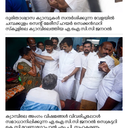
ദുരിതാശ്വാസ ക്യാമ്പുകൾ സന്ദർശിക്കുന്ന വേളയിൽ
ചമ്പക്കുളം സെന്റ് മേരീസ് ഹയർ സെക്കൻഡറി
സ്കൂളിലെ ക്യാമ്പിലെത്തിയ എ.ഐ.സി.സി ജനറൽ
സെക്രട്ടറി കെ.സി വേണുഗോപാൽ എം.പി കുരുന്നിനെ
എടുത്ത് ലാളിച്ചപ്പോൾ. സഹകരണ-എക്സൈസ്
വകുപ്പ് മന്ത്രി എം. ലിജു, കൃഷിവകുപ്പ് മന്ത്രി ടി. സിദ്ദിഖ്,
റെജി ചെറിയാൻ എം. എൽ. എ എന്നിവർ സമീപം
ക്യാമ്പിലെ അംഗം വിഷമങ്ങൾ വിവരിച്ചപ്പോൾ
സമാധാനിപ്പിക്കുന്ന എ.ഐ.സി.സി ജനറൽ സെക്രട്ടറി
കെ.സി വേണുഗോപാൽ എം.പി. സഹകരണ-