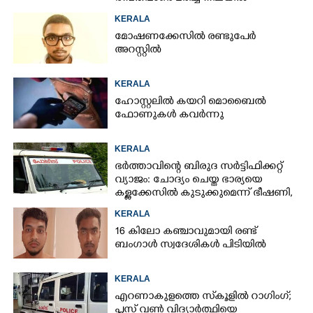
കണ്ടെത്തി
KERALA
മോഷണക്കേസിൽ രണ്ടുപേർ
അറസ്റ്റിൽ
KERALA
ഹോസ്റ്റലിൽ കയറി മൊബൈൽ
ഫോണുകൾ കവർന്നു
KERALA
ഭർത്താവിന്റെ ബിരുദ സർട്ടിഫിക്കറ്റ്
വ്യാജം: ചോദ്യം ചെയ്ത ഭാര്യയെ
കള്ളക്കേസിൽ കുടുക്കുമെന്ന് ഭീഷണി,
കേസെടുത്തു
KERALA
16 കിലോ കഞ്ചാവുമായി രണ്ട്
ബംഗാൾ സ്വദേശികൾ പിടിയിൽ
KERALA
എറണാകുളത്തെ സ്‌കൂളിൽ റാഗിംഗ്;
പ്ലസ് വൺ വിദ്യാർത്ഥിയെ