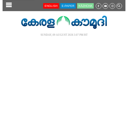
SECTIONS
ENGLISH
E-PAPER
KĀZHCHA
HOME
LATEST
SUNDAY, 09 AUGUST 2026 3.07 PM IST
AUDIO
NOTIFIED NEWS
POLL
KERALA
LOCAL
NEWS 360
CASE DIARY