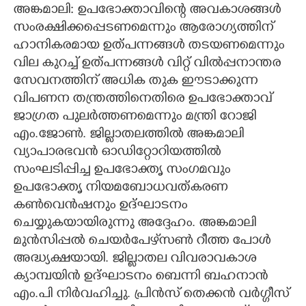
അങ്കമാലി: ഉപഭോക്താവിന്റെ അവകാശങ്ങൾ
CARTOONS
സംരക്ഷിക്കപ്പെടണമെന്നും ആരോഗ്യത്തിന്
ഹാനികരമായ ഉത്പന്നങ്ങൾ തടയണമെന്നും
വില കുറച്ച് ഉത്പന്നങ്ങൾ വിറ്റ് വിൽപ്പനാന്തര
LITERATURE
സേവനത്തിന് അധിക തുക ഈടാക്കുന്ന
വിപണന തന്ത്രത്തിനെതിരെ ഉപഭോക്താവ്
ZOOM
ജാഗ്രത പുലർത്തണമെന്നും മന്ത്രി റോജി
എം.ജോൺ. ജില്ലാതലത്തിൽ അങ്കമാലി
CONTACT US
വ്യാപാരഭവൻ ഓഡിറ്റോറിയത്തിൽ
സംഘടിപ്പിച്ച ഉപഭോക്തൃ സംഗമവും
ഉപഭോക്തൃ നിയമബോധവത്കരണ
കൺവെൻഷനും ഉദ്ഘാടനം
ചെയ്യുകയായിരുന്നു അദ്ദേഹം. അങ്കമാലി
മുൻസിപ്പൽ ചെയർപേഴ്‌സൺ റീത്ത പോൾ
അദ്ധ്യക്ഷയായി. ജില്ലാതല വിവരാവകാശ
ക്യാമ്പയിൻ ഉദ്ഘാടനം ബെന്നി ബഹനാൻ
എം.പി നിർവഹിച്ചു. പ്രിൻസ് തെക്കൻ വർഗ്ഗീസ്