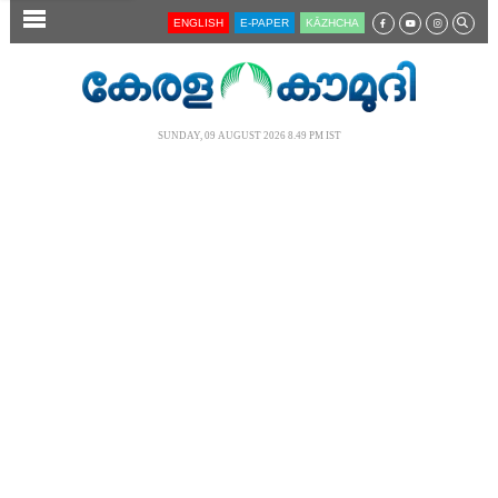
SECTIONS
ENGLISH
E-PAPER
KĀZHCHA
HOME
LATEST
SUNDAY, 09 AUGUST 2026 8.49 PM IST
AUDIO
NOTIFIED NEWS
POLL
KERALA
LOCAL
NEWS 360
CASE DIARY