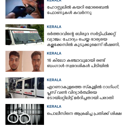
KERALA
ഹോസ്റ്റലിൽ കയറി മൊബൈൽ
ഫോണുകൾ കവർന്നു
KERALA
ഭർത്താവിന്റെ ബിരുദ സർട്ടിഫിക്കറ്റ്
വ്യാജം: ചോദ്യം ചെയ്ത ഭാര്യയെ
കള്ളക്കേസിൽ കുടുക്കുമെന്ന് ഭീഷണി,
കേസെടുത്തു
KERALA
16 കിലോ കഞ്ചാവുമായി രണ്ട്
ബംഗാൾ സ്വദേശികൾ പിടിയിൽ
KERALA
എറണാകുളത്തെ സ്‌കൂളിൽ റാഗിംഗ്;
പ്ലസ് വൺ വിദ്യാർത്ഥിയെ
ടോയ്‌ലറ്റിലിട്ട് മർദിച്ചതായി പരാതി
KERALA
പൊലീസിനെ ആക്രമിച്ച പ്രതിക്ക് ശിക്ഷ