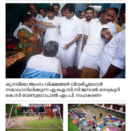
സെക്രട്ടറി കെ.സി വേണുഗോപാൽ എം.പി കുരുന്നിനെ
എടുത്ത് ലാളിച്ചപ്പോൾ. സഹകരണ-എക്സൈസ്
വകുപ്പ് മന്ത്രി എം. ലിജു, കൃഷിവകുപ്പ് മന്ത്രി ടി. സിദ്ദിഖ്,
റെജി ചെറിയാൻ എം. എൽ. എ എന്നിവർ സമീപം
ക്യാമ്പിലെ അംഗം വിഷമങ്ങൾ വിവരിച്ചപ്പോൾ
സമാധാനിപ്പിക്കുന്ന എ.ഐ.സി.സി ജനറൽ സെക്രട്ടറി
കെ.സി വേണുഗോപാൽ എം.പി. സഹകരണ-
എക്സൈസ് വകുപ്പ് മന്ത്രി എം. ലിജു, എന്നിവർ