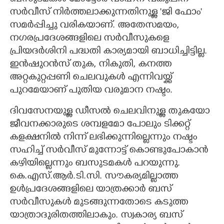
സർവീസ് നിർത്തലാക്കുന്നതിനുള്ള 'ജി ഫോം'
സമർപ്പിച്ചു വരികയാണ്. അതേസമയം,
നഗരപ്രദേശങ്ങളിലെ സർവീസുകളെ
പ്രിയദർശിനി പദ്ധതി കാര്യമായി ബാധിച്ചിട്ടില്ല.
ഇൻഷുറൻസ് തുക, നികുതി, കനത്ത
അറ്റകുറ്റപ്പണി ചെലവുകൾ എന്നിവയ്ക്ക്
പുറമേയാണ് പുതിയ വരുമാന നഷ്ടം.
ദിവസേനയുള്ള ഡീസൽ ചെലവിനുള്ള തുകയോ
ജീവനക്കാരുടെ ശമ്പളമോ പോലും ടിക്കറ്റ്
കളക്ഷനിൽ നിന്ന് ലഭിക്കുന്നില്ലെന്നും നഷ്ടം
സഹിച്ച് സർവീസ് മുന്നോട്ട് കൊണ്ടുപോകാൻ
കഴിയില്ലെന്നും ബസുടമകൾ പറയുന്നു.
കെ.എസ്.ആർ.ടി.സി. സൗകര്യമില്ലാത്ത
ഉൾപ്രദേശങ്ങളിലെ യാത്രക്കാർ ബസ്
സർവീസുകൾ മുടങ്ങുന്നതോടെ കടുത്ത
യാത്രാദുരിതത്തിലാകും. സ്വകാര്യ ബസ്