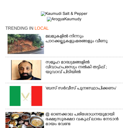
TRENDING IN
LOCAL
മലമുകളിൽ നിന്നും
പാറക്കല്ലുകളുംമരങ്ങളും വീണു
സമൂഹ മാദ്ധ്യമങ്ങളിൽ
വിവാഹപരസ്യം നൽകി തട്ടിപ്പ് ;
യുവാവ് പിടിയിൽ
'ബസ് സർവീസ് പുനഃസ്ഥാപിക്കണം'
@​​​​​​​ ഓണക്കാല പരിശോധനയുമായി
ഭക്ഷ്യസുരക്ഷാ വകുപ്പ് ലാഭം നേടാൻ
മായം വേണ്ട