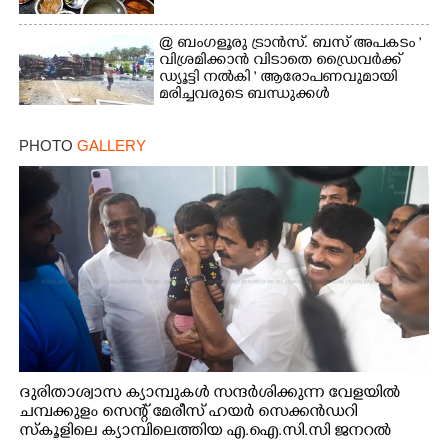
@ ബംഗളൂരു ട്രാൻസ്. ബസ് അപകടം '
വി​ശ്ര​മിക്കാൻ വിടാതെ ഡ്രൈ​വ​ർ​ക്ക്
ഡ്യൂട്ടി നൽകി ' ആരോപണവുമായി
മരിച്ചവരുടെ ബന്ധുക്കൾ
PHOTO
GALLERY
ദുരിതാശ്വാസ ക്യാമ്പുകൾ സന്ദർശിക്കുന്ന വേളയിൽ
ചമ്പക്കുളം സെന്റ് മേരീസ് ഹയർ സെക്കൻഡറി
സ്കൂളിലെ ക്യാമ്പിലെത്തിയ എ.ഐ.സി.സി ജനറൽ