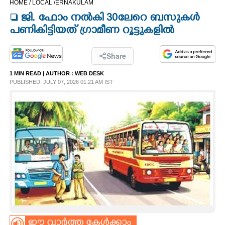
HOME /
LOCAL /
ERNAKULAM
CINEMA
 ജി. ഫോം നൽകി 30ലേറെ ബസുകൾ
പണികിട്ടിയത് ഗ്രാമീണ റൂട്ടുകളിൽ
OPINION
Share
PHOTOS
1 MIN READ
| AUTHOR :
WEB DESK
PUBLISHED: JULY 07, 2026 01:21 AM IST
LIFESTYLE
SPIRITUAL
INFO+
ART
ASTRO
ഈ വാർത്ത കേൾക്കാം