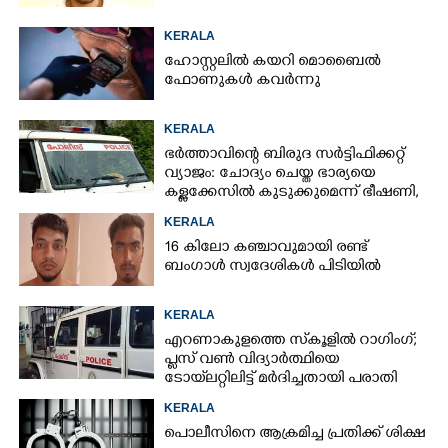
KERALA
ഹോസ്റ്റലിൽ കയറി മൊബൈൽ
ഫോണുകൾ കവർന്നു
KERALA
ഭർത്താവിന്റെ ബിരുദ സർട്ടിഫിക്കറ്റ്
വ്യാജം: ചോദ്യം ചെയ്ത ഭാര്യയെ
കള്ളക്കേസിൽ കുടുക്കുമെന്ന് ഭീഷണി,
കേസെടുത്തു
KERALA
16 കിലോ കഞ്ചാവുമായി രണ്ട്
ബംഗാൾ സ്വദേശികൾ പിടിയിൽ
KERALA
എറണാകുളത്തെ സ്‌കൂളിൽ റാഗിംഗ്;
പ്ലസ് വൺ വിദ്യാർത്ഥിയെ
ടോയ്‌ലറ്റിലിട്ട് മർദിച്ചതായി പരാതി
KERALA
പൊലീസിനെ ആക്രമിച്ച പ്രതിക്ക് ശിക്ഷ