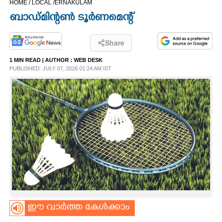
HOME /
LOCAL /
ERNAKULAM
CINEMA
ബാഡ്മിന്റൺ ടൂർണമെന്റ്
OPINION
Share
1 MIN READ
| AUTHOR :
WEB DESK
PHOTOS
PUBLISHED: JULY 07, 2026 01:24 AM IST
LIFESTYLE
SPIRITUAL
INFO+
ART
ഈ വാർത്ത കേൾക്കാം
ASTRO