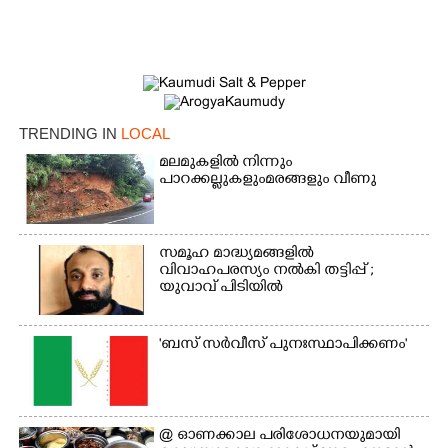
TRENDING IN
LOCAL
മലമുകളിൽ നിന്നും
പാറക്കല്ലുകളുംമരങ്ങളും വീണു
×
Share this link
സമൂഹ മാദ്ധ്യമങ്ങളിൽ
വിവാഹപരസ്യം നൽകി തട്ടിപ്പ് ;
യുവാവ് പിടിയിൽ
Copy Link
'ബസ് സർവീസ് പുനഃസ്ഥാപിക്കണം'
@​​​​​​​ ഓണക്കാല പരിശോധനയുമായി