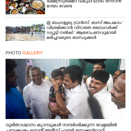
ഭക്ഷ്യസുരക്ഷാ വകുപ്പ് ലാഭം നേടാൻ
മായം വേണ്ട
@ ബംഗളൂരു ട്രാൻസ്. ബസ് അപകടം '
വി​ശ്ര​മിക്കാൻ വിടാതെ ഡ്രൈ​വ​ർ​ക്ക്
ഡ്യൂട്ടി നൽകി ' ആരോപണവുമായി
മരിച്ചവരുടെ ബന്ധുക്കൾ
PHOTO
GALLERY
ദുരിതാശ്വാസ ക്യാമ്പുകൾ സന്ദർശിക്കുന്ന വേളയിൽ
ചമ്പക്കുളം സെന്റ് മേരീസ് ഹയർ സെക്കൻഡറി