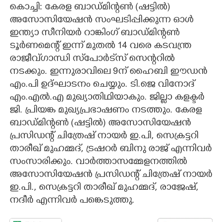
കൊച്ചി: കേരള ബാഡ്മിന്റൺ (ഷട്ടിൽ)
CARTOONS
അസോസിയേഷൻ സംഘടിപ്പിക്കുന്ന ഓൾ
ഇന്ത്യാ സീനിയർ റാങ്കിംഗ് ബാഡ്മിന്റൺ
ടൂർണമെന്റ് ഇന്ന് മുതൽ 14 വരെ കടവന്ത്ര
LITERATURE
രാജീവ്ഗാന്ധി സ്‌പോർട്‌സ് സെന്ററിൽ
നടക്കും. ഇന്നുരാവിലെ 9ന് ഹൈബി ഈഡൻ
ZOOM
എം.പി ഉദ്ഘാടനം ചെയ്യും. ടി.ജെ വിനോദ്
എം.എൽ.എ മുഖ്യാതിഥിയാകും. ജില്ലാ കളക്ടർ
CONTACT US
ജി. പ്രിയങ്ക മുഖ്യപ്രഭാഷണം നടത്തും. കേരള
ബാഡ്മിന്റൺ (ഷട്ടിൽ) അസോസിയേഷൻ
പ്രസിഡന്റ് ചിത്രേഷ് നായർ ഇ.പി, സെക്രട്ടറി
താരീഖ് മുഹമ്മദ്, ട്രഷറർ ബിനു രാജ് എന്നിവർ
സംസാരിക്കും. വാർത്താസമ്മേളനത്തിൽ
അസോസിയേഷൻ പ്രസിഡന്റ് ചിത്രേഷ് നായർ
ഇ.പി., സെക്രട്ടറി താരീഖ് മുഹമ്മദ്, രാജേഷ്,
നദീർ എന്നിവർ പങ്കെടുത്തു.