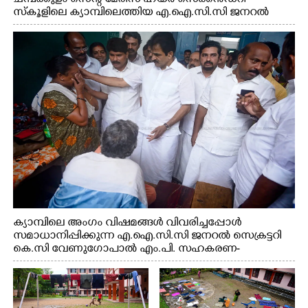
സ്കൂളിലെ ക്യാമ്പിലെത്തിയ എ.ഐ.സി.സി ജനറൽ
സെക്രട്ടറി കെ.സി വേണുഗോപാൽ എം.പി കുരുന്നിനെ
എടുത്ത് ലാളിച്ചപ്പോൾ. സഹകരണ-എക്സൈസ്
വകുപ്പ് മന്ത്രി എം. ലിജു, കൃഷിവകുപ്പ് മന്ത്രി ടി. സിദ്ദിഖ്,
റെജി ചെറിയാൻ എം. എൽ. എ എന്നിവർ സമീപം
ക്യാമ്പിലെ അംഗം വിഷമങ്ങൾ വിവരിച്ചപ്പോൾ
സമാധാനിപ്പിക്കുന്ന എ.ഐ.സി.സി ജനറൽ സെക്രട്ടറി
കെ.സി വേണുഗോപാൽ എം.പി. സഹകരണ-
എക്സൈസ് വകുപ്പ് മന്ത്രി എം. ലിജു, എന്നിവർ