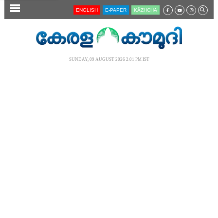
SECTIONS
ENGLISH
E-PAPER
KĀZHCHA
HOME
LATEST
SUNDAY, 09 AUGUST 2026 2.01 PM IST
AUDIO
NOTIFIED NEWS
POLL
KERALA
LOCAL
NEWS 360
CASE DIARY