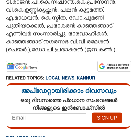
ടി.രാജൻ,പി.കെ.നിഷാന്ത്,കെ.പ്രസേനൻ,
വി.കെ.ഉണ്ണികൃഷ്ണൻ, പപ്പൻ കുട്ടമത്ത്,
എ.മാധവൻ, കെ.സ്മിത, ഡോ.പൂമണി
പുതിയറക്കൽ, പ്രഭാകരൻ കാഞ്ഞങ്ങാട്
എന്നിവർ സംസാരിച്ചു. ഭാരവാഹികൾ:
കാഞ്ഞങ്ങാട് നഗരസഭ വി.വി രമേശൻ
(ചെയർ.),ഡോ.പി.പ്രഭാകരൻ (ജന.കൺ.).
RELATED TOPICS:
LOCAL NEWS
,
KANNUR
അപ്ഡേറ്റായിരിക്കാം ദിവസവും
ഒരു ദിവസത്തെ പ്രധാന സംഭവങ്ങൾ
നിങ്ങളുടെ ഇൻബോക്സിൽ