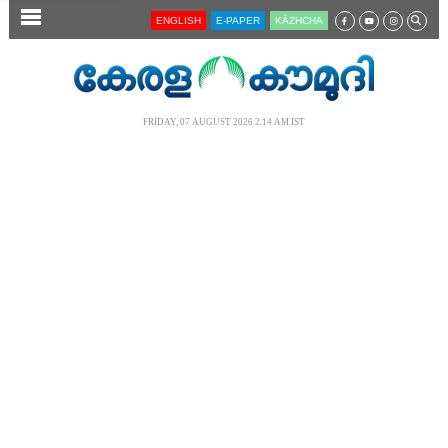
SECTIONS
ENGLISH
E-PAPER
KĀZHCHA
HOME
LATEST
FRIDAY, 07 AUGUST 2026 2.14 AM IST
AUDIO
NOTIFIED NEWS
POLL
KERALA
LOCAL
NEWS 360
CASE DIARY