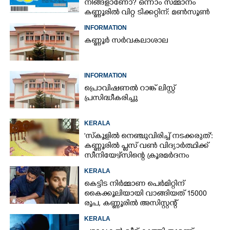
നിങ്ങളാണോ? ഒന്നാം സമ്മാനം
കണ്ണൂരിൽ വിറ്റ ടിക്കറ്റിന്: മൺസൂൺ
ബമ്പർ ഫലം പുറത്ത്
INFORMATION
കണ്ണൂർ സർവകലാശാല
INFORMATION
പ്രൊവിഷണൽ റാങ്ക് ലിസ്റ്റ്
പ്രസിദ്ധീകരിച്ചു
KERALA
'സ്കൂളിൽ നെഞ്ചുവിരിച്ച് നടക്കരുത്':
കണ്ണൂരിൽ പ്ലസ് വൺ വിദ്യാർത്ഥിക്ക്
സീനിയേഴ്സിന്റെ ക്രൂരമർദനം
KERALA
കെട്ടിട നിർമ്മാണ പെർമിറ്റിന്
കൈക്കൂലിയായി വാങ്ങിയത് 15000
രൂപ,​ കണ്ണൂരിൽ അസിസ്റ്റന്റ്
എൻജിനീയർ പിടിയിൽ
KERALA