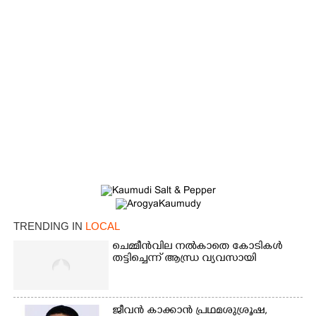
TRENDING IN
LOCAL
×
Share this link
ചെമ്മീൻവില നൽകാതെ കോടികൾ
തട്ടിച്ചെന്ന് ആന്ധ്ര വ്യവസായി
ജീവൻ കാക്കാൻ പ്രഥമശുശ്രൂഷ,