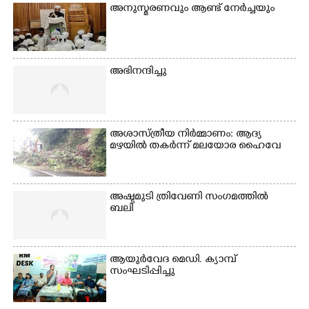
അനുസ്മരണവും ആണ്ട് നേർച്ചയും
അഭിനന്ദിച്ചു
അശാസ്ത്രീയ നിർമ്മാണം: ആദ്യ
മഴയിൽ തകർന്ന് മലയോര ഹൈവേ
അഷ്ടമുടി ത്രിവേണി സംഗമത്തിൽ
ബലി
ആയുർവേദ മെഡി. ക്യാമ്പ്
സംഘടിപ്പിച്ചു