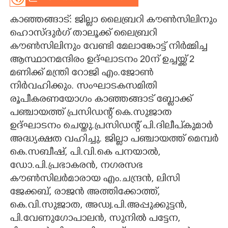
CARTOONS
കാഞ്ഞങ്ങാട്: ജില്ലാ ലൈബ്രറി കൗൺസിലിനും
ഹൊസ്ദുർഗ് താലൂക്ക് ലൈബ്രറി
കൗൺസിലിനും വേണ്ടി മേലാങ്കോട്ട് നിർമ്മിച്ച
LITERATURE
ആസ്ഥാനമന്ദിരം ഉദ്ഘാടനം
20ന് ഉച്ചയ്ക്ക് 2
മണിക്ക് മന്ത്രി റോജി എം.ജോൺ
ZOOM
നിർവഹിക്കും.
സംഘാടകസമിതി
രൂപീകരണയോഗം കാഞ്ഞങ്ങാട് ബ്ലോക്ക്
CONTACT US
പഞ്ചായത്ത് പ്രസിഡന്റ് കെ.സുജാത
ഉദ്ഘാടനം ചെയ്തു.പ്രസിഡന്റ് പി.ദിലീപ്കുമാർ
അദ്ധ്യക്ഷത വഹിച്ചു. ജില്ലാ പഞ്ചായത്ത് മെമ്പർ
കെ.സബീഷ്, പി.വി.കെ പനയാൽ,
ഡോ.പി.പ്രഭാകരൻ, നഗരസഭ
കൗൺസിലർമാരായ എം.ചന്ദ്രൻ, ലിസി
ജേക്കബ്, രാജൻ അത്തിക്കോത്ത്,
കെ.വി.സുജാത, അഡ്വ.പി.അപ്പുക്കുട്ടൻ,
പി.വേണുഗോപാലൻ, സുനിൽ പട്ടേന,