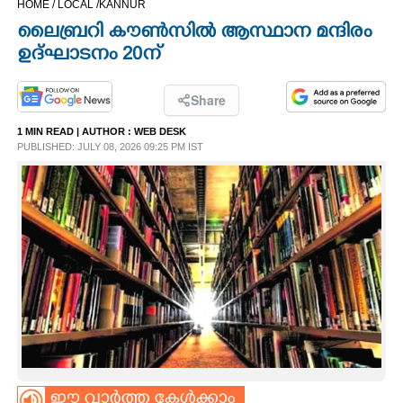
HOME /
LOCAL /
KANNUR
CINEMA
ലൈബ്രറി കൗൺസിൽ ആസ്ഥാന മന്ദിരം
ഉദ്ഘാടനം 20ന്
OPINION
Share
PHOTOS
1 MIN READ
| AUTHOR :
WEB DESK
PUBLISHED: JULY 08, 2026 09:25 PM IST
LIFESTYLE
SPIRITUAL
INFO+
ART
ASTRO
ഈ വാർത്ത കേൾക്കാം