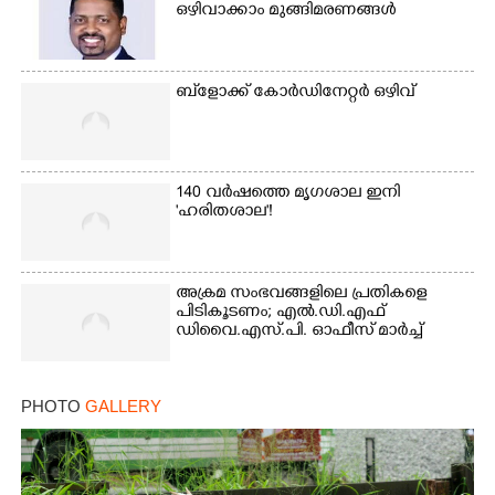
ഒഴിവാക്കാം മുങ്ങിമരണങ്ങൾ
Copy Link
ബ്‌ളോക്ക് കോർഡിനേറ്റർ ഒഴിവ്
140 വർഷത്തെ മൃഗശാല ഇനി
'ഹരിതശാല'!
അക്രമ സംഭവങ്ങളിലെ പ്രതികളെ
പിടികൂടണം; എൽ.ഡി.എഫ്
ഡിവൈ.എസ്.പി. ഓഫീസ് മാർച്ച്
PHOTO
GALLERY