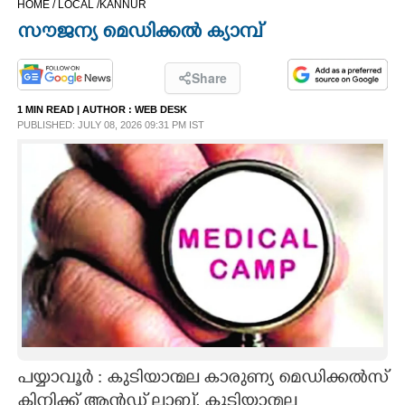
HOME /
LOCAL /
KANNUR
CINEMA
സൗജന്യ മെഡിക്കൽ ക്യാമ്പ്
OPINION
Share
1 MIN READ
| AUTHOR :
WEB DESK
PHOTOS
PUBLISHED: JULY 08, 2026 09:31 PM IST
LIFESTYLE
SPIRITUAL
INFO+
ART
പയ്യാവൂർ : കുടിയാന്മല കാരുണ്യ മെഡിക്കൽസ്
ASTRO
ക്ലിനിക്ക് ആൻഡ് ലാബ്, കുടിയാന്മല