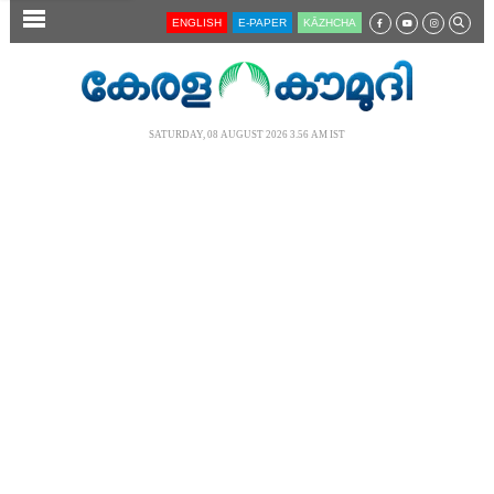
SECTIONS
ENGLISH
E-PAPER
KĀZHCHA
HOME
LATEST
SATURDAY, 08 AUGUST 2026 3.56 AM IST
AUDIO
NOTIFIED NEWS
POLL
KERALA
LOCAL
NEWS 360
CASE DIARY