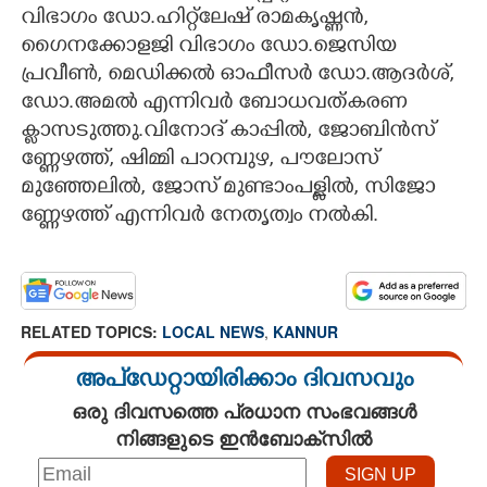
വിഭാഗം ഡോ.ഹിറ്റ്‌ലേഷ് രാമകൃഷ്ണൻ,
ഗൈനക്കോളജി വിഭാഗം ഡോ.ജെസിയ
പ്രവീൺ, മെഡിക്കൽ ഓഫീസർ ഡോ.ആദർശ്,
ഡോ.അമൽ എന്നിവർ ബോധവത്കരണ
ക്ലാസടുത്തു.വിനോദ് കാപ്പിൽ, ജോബിൻസ്
ണ്ണേഴത്ത്, ഷിമ്മി പാറമ്പുഴ, പൗലോസ്
മുഞ്ഞേലിൽ, ജോസ് മുണ്ടാംപള്ളിൽ, സിജോ
ണ്ണേഴത്ത് എന്നിവർ നേതൃത്വം നൽകി.
RELATED TOPICS:
LOCAL NEWS
,
KANNUR
അപ്ഡേറ്റായിരിക്കാം ദിവസവും
ഒരു ദിവസത്തെ പ്രധാന സംഭവങ്ങൾ
നിങ്ങളുടെ ഇൻബോക്സിൽ