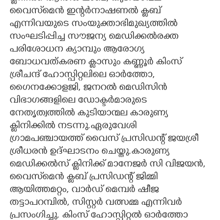
വൈസ്‌മെൻ ഇന്റർനാഷണൽ ക്ലബ്
CARTOONS
എന്നിവയുടെ സംയുക്താഭിമുഖ്യത്തിൽ
സംഘടിപ്പിച്ച സൗജന്യ മെഡിക്കൽരക്ത
LITERATURE
പരിശോധന ക്യാമ്പും ആരോഗ്യ
ബോധവത്കരണ ക്ലാസും കണ്ണൂർ കിംസ്
ശ്രീചന്ദ് ഹോസ്പിറ്റലിലെ ഓർത്തോ,
ZOOM
ഗൈനക്കോളജി, ജനറൽ മെഡിസിൻ
വിഭാഗങ്ങളിലെ ഡോക്ടർമാരുടെ
CONTACT US
നേതൃത്വത്തിൽ കുടിയാന്മല കാരുണ്യ
ക്ലിനിക്കിൽ നടന്നു.ഏരുവേശി
ഗ്രാമപഞ്ചായത്ത് വൈസ് പ്രസിഡന്റ് ജയശ്രീ
ശ്രീധരൻ ഉദ്ഘാടനം ചെയ്തു.കാരുണ്യ
മെഡിക്കൽസ് ക്ലിനിക്ക് മാനേജർ സി വിജയൻ,
വൈസ്‌മെൻ ക്ലബ് പ്രസിഡന്റ് ജിമ്മി
ആയിത്തമറ്റം, വാർഡ് മെമ്പർ ഷീജ
തട്ടാപറമ്പിൽ, സിസ്റ്റർ വത്സമ്മ എന്നിവർ
പ്രസംഗിച്ചു. കിംസ് ഹോസ്പിറ്റൽ ഓർത്തോ