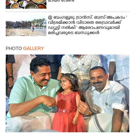
മായം വേണ്ട
@ ബംഗളൂരു ട്രാൻസ്. ബസ് അപകടം '
വി​ശ്ര​മിക്കാൻ വിടാതെ ഡ്രൈ​വ​ർ​ക്ക്
ഡ്യൂട്ടി നൽകി ' ആരോപണവുമായി
മരിച്ചവരുടെ ബന്ധുക്കൾ
PHOTO
GALLERY