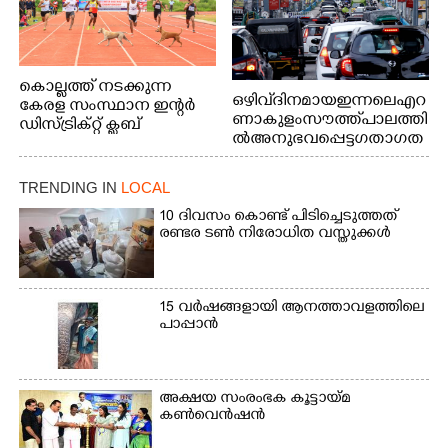
കൊല്ലത്ത് നടക്കുന്ന
ഒഴിവ് ദിനമായ ഇന്നലെ എറ
കേരള സംസ്ഥാന ഇന്റർ
ണാകുളം സൗത്ത് പാലത്തി
ഡിസ്ട്രിക്റ്റ് ക്ലബ്
ൽ അനുഭവപ്പെട്ട ഗതാഗത
അത്‌ലറ്റിക്
ക്കുരുക്ക്
ചാമ്പ്യൻഷിപ്പിൽ അണ്ടർ
20 ആൺകുട്ടികളുടെ 200
TRENDING IN
LOCAL
മീറ്റർ ഓട്ടം ഫൈനൽ
10 ദിവസം കൊണ്ട് പിടിച്ചെടുത്തത്
മത്സരത്തിനിടെ സിന്തറ്റിക്
രണ്ടര ടൺ നിരോധിത വസ്തുക്കൾ
ട്രാക്കിന് കുറുകെ ഓടുന്ന
നായകൾ.
15 വർഷങ്ങളായി ആനത്താവളത്തിലെ
പാപ്പാൻ
അക്ഷയ സംരംഭക കൂട്ടായ്മ
കൺവെൻഷൻ