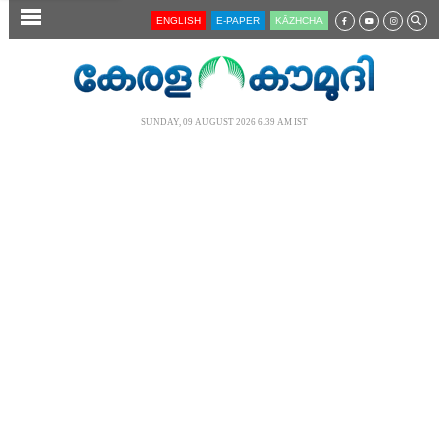
SECTIONS
ENGLISH
E-PAPER
KĀZHCHA
HOME
LATEST
SUNDAY, 09 AUGUST 2026 6.39 AM IST
AUDIO
NOTIFIED NEWS
POLL
KERALA
LOCAL
NEWS 360
CASE DIARY