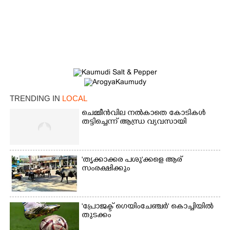
TRENDING IN
LOCAL
ചെമ്മീൻവില നൽകാതെ കോടികൾ
തട്ടിച്ചെന്ന് ആന്ധ്ര വ്യവസായി
×
Share this link
'തൃക്കാക്കര പശു'ക്കളെ ആര്
സംരക്ഷിക്കും
Copy Link
'പ്രോജക്ട് ഗെയിംചേഞ്ചർ' കൊച്ചിയിൽ
തുടക്കം