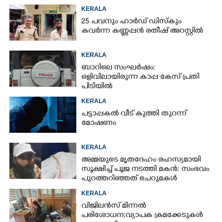
കണ്ടെത്തി
KERALA
25 പവനും ഹാർഡ് ഡിസ്കും
കവർന്ന കണ്ണപ്പൻ രതീഷ് അറസ്റ്റിൽ
KERALA
ബാറിലെ സംഘർഷം:
ഒളിവിലായിരുന്ന കാപ്പ കേസ് പ്രതി
പിടിയിൽ
KERALA
പട്ടാപ്പകൽ വീട് കുത്തി തുറന്ന്
മോഷണം
KERALA
അമ്മയുടെ മൃതദേഹം രഹസ്യമായി
സൂക്ഷിച്ച് പൂജ നടത്തി മകൻ: സംഭവം
പുറത്തറി‌ഞ്ഞത് ചെറുമകൾ
വീട്ടിലെത്തിയപ്പോൾ
KERALA
വിജിലൻസ് മിന്നൽ
പരിശോധന; വ്യാപക ക്രമക്കേടുകൾ