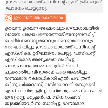
ഗ്രാമപഞ്ചായത്ത് പ്രസിഡന്റ് എസ്. ശ്രീകല ഉദ്
ഘാടനം ചെയ്യുന്നു.
CARTOONS
ഈ വാർത്ത കേൾക്കാം
LITERATURE
ക്ലാപ്പന: ക്ലാപ്പന അക്ഷരപ്പുര ഗ്രന്ഥശാലയിൽ
വായന പക്ഷാചരണത്തോട് അനുബന്ധിച്ച്
ZOOM
ബഷീർ അനുസ്മരണവും അനുമോദനവും
സംഘടിപ്പിച്ചു. ഗ്രാമപഞ്ചായത്ത് പ്രസിഡന്റ്
CONTACT US
എസ്.ശ്രീകല ഉദ്ഘാടനം ചെയ്തു. പ്രസിഡന്റ്
എസ്. ശോഭ അദ്ധ്യക്ഷത വഹിച്ചു.
പാഠ്യ,പാഠ്യേതര രംഗങ്ങളിൽ മികവ്
പുലർത്തിയ വിദ്യാർത്ഥികളെ ആദരിച്ചു.
ഗ്രന്ഥശാല രക്ഷാധികാരി എൽ. പവിത്രൻ,
ബിന്ദു ധർമ്മദാസ്, വനിതാ വേദി സെക്രട്ടറി
എസ്. വിനിത, ജിസ്മി റഹ്‌മാൻ, അംബികാ ഹരി,
ഇന്ദു ഉണ്ണിക്കൃഷ്ണൻ, ഷിബിന റംഷാദ്
തുടങ്ങിയവർ സംസാരിച്ചു. ഗ്രന്ഥശാല