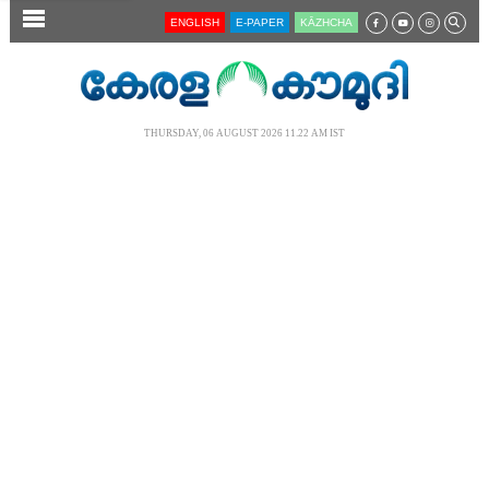
SECTIONS
ENGLISH
E-PAPER
KĀZHCHA
HOME
LATEST
THURSDAY, 06 AUGUST 2026 11.22 AM IST
AUDIO
NOTIFIED NEWS
POLL
KERALA
LOCAL
NEWS 360
CASE DIARY