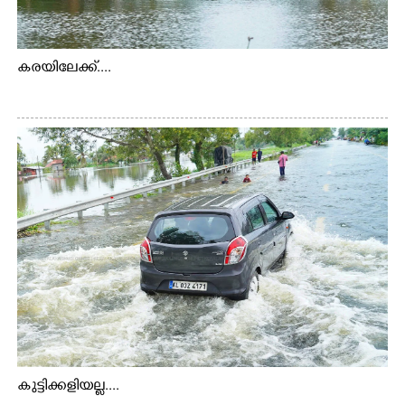
കരയിലേക്ക്....
കുട്ടിക്കളിയല്ല....