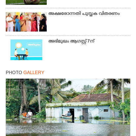
അക്ഷരോന്നതി പുസ്തക വിതരണം
അഭിമുഖം ആഗസ്റ്റ് 7ന്
PHOTO
GALLERY