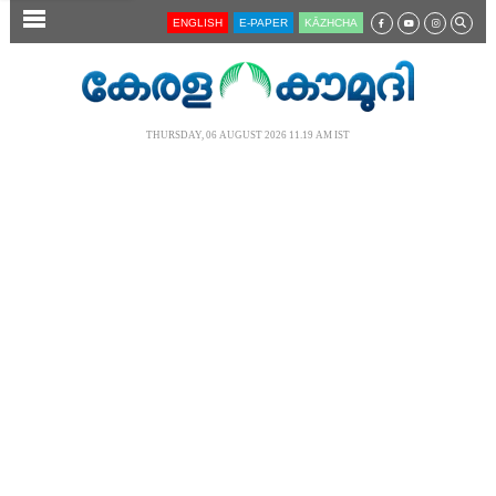
SECTIONS
ENGLISH
E-PAPER
KĀZHCHA
HOME
LATEST
THURSDAY, 06 AUGUST 2026 11.19 AM IST
AUDIO
NOTIFIED NEWS
POLL
KERALA
LOCAL
NEWS 360
CASE DIARY