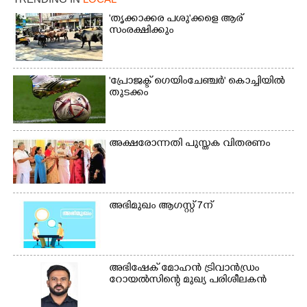
'തൃക്കാക്കര പശു'ക്കളെ ആര്
സംരക്ഷിക്കും
'പ്രോജക്ട് ഗെയിംചേഞ്ചർ' കൊച്ചിയിൽ
തുടക്കം
അക്ഷരോന്നതി പുസ്തക വിതരണം
×
Share this link
അഭിമുഖം ആഗസ്റ്റ് 7ന്
Copy Link
അഭിഷേക് മോഹൻ ട്രിവാൻഡ്രം
റോയൽസിന്റെ മുഖ്യ പരിശീലകൻ