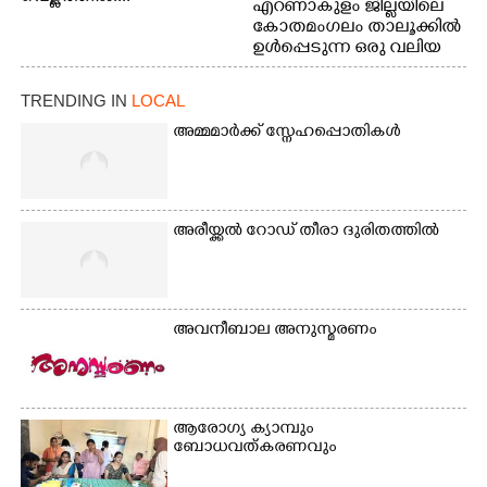
എറണാകുളം ജില്ലയിലെ
കോതമംഗലം താലൂക്കിൽ
ഉൾപ്പെടുന്ന ഒരു വലിയ
ഗ്രാമപഞ്ചായത്താണ് കുട്ട
മ്പുഴ ഗ്രാമ പഞ്ചായത്ത്.
TRENDING IN
LOCAL
ആദിവാസി ഊരുകളായ
വെള്ളാരംകുത്ത്,
അമ്മമാർക്ക് സ്നേഹപ്പൊതികൾ
കത്തിപ്പാറ, ഉറിയംപെട്ടി,
തേക്കല്ല്, വെട്ടിക്കല്ല്,
മഞ്ചപ്പാറ എന്നീ ആറു
സ്ഥലങ്ങളിലേക്കുള്ള
അരീയ്ക്കൽ റോഡ് തീരാ ദുരിതത്തിൽ
പ്രധാന സഞ്ചാര
മാർഗമാണ് ഈ കാണുന്ന
കടത്ത് വള്ളം
അവനീബാല അനുസ്മരണം
ആരോഗ്യ ക്യാമ്പും
ബോധവത്കരണവും