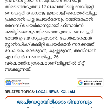
പ്രസിഡന്റായി ബി.പ്രേമാനന്ദനെയും
തിരഞ്ഞെടുത്തു 12 ലക്ഷത്തിന്റെ ബഡ്ജറ്റ്
CARTOONS
സെക്രട്ടറി ഡോ.ജെ.ജയരാജ് അവതരിപ്പിച്ചു.
പ്രകാശൻ പിള്ള ചെയർമാനും രാജ്മോഹൻ
LITERATURE
വൈസ് ചെയർമാനുമായി ഫിനാൻസ്
കമ്മിറ്റിയെയും തിരഞ്ഞെടുത്തു. ഡെപ്യൂട്ടി
ZOOM
മേയർ ഉദയ സുകുമാരൻ, കോർപ്പറേഷൻ
സ്റ്റാൻഡിംഗ് കമ്മിറ്റി ചെയർമാൻ സദക്കത്ത്,
CONTACT US
ഡോ.കെ. രാമഭദ്രൻ, കൃഷ്ണഭദ്രൻ, അനിലാൽ
എന്നിവർ സംസാരിച്ചു. 25
വർഷത്തിനുശേഷമാണ് ജില്ലയിൽ മീറ്റ്
നടക്കുന്നത്.
RELATED TOPICS:
LOCAL NEWS
,
KOLLAM
അപ്ഡേറ്റായിരിക്കാം ദിവസവും