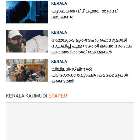
KERALA
പട്ടാപ്പകൽ വീട് കുത്തി തുറന്ന്
മോഷണം
KERALA
അമ്മയുടെ മൃതദേഹം രഹസ്യമായി
സൂക്ഷിച്ച് പൂജ നടത്തി മകൻ: സംഭവം
പുറത്തറി‌ഞ്ഞത് ചെറുമകൾ
വീട്ടിലെത്തിയപ്പോൾ
KERALA
വിജിലൻസ് മിന്നൽ
പരിശോധന; വ്യാപക ക്രമക്കേടുകൾ
കണ്ടെത്തി
KERALA KAUMUDI
EPAPER