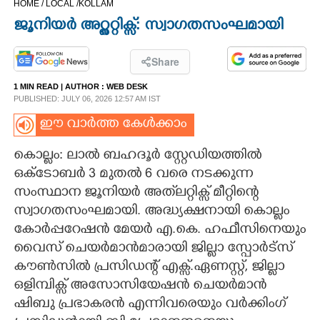
HOME /
LOCAL /
KOLLAM
CINEMA
ജൂനിയർ അറ്റ്ലറ്റിക്സ്: സ്വാഗതസംഘമായി
OPINION
Share
1 MIN READ
| AUTHOR :
WEB DESK
PHOTOS
PUBLISHED: JULY 06, 2026 12:57 AM IST
ഈ വാർത്ത കേൾക്കാം
LIFESTYLE
കൊല്ലം: ലാൽ ബഹദൂർ സ്റ്റേഡിയത്തിൽ
ഒക്ടോബർ 3 മുതൽ 6 വരെ നടക്കുന്ന
SPIRITUAL
സംസ്ഥാന ജൂനിയർ അത്‌ലറ്റിക്സ് മീറ്റിന്റെ
സ്വാഗതസംഘമായി. അദ്ധ്യക്ഷനായി കൊല്ലം
INFO+
കോർപ്പറേഷൻ മേയർ എ.കെ. ഹഫീസിനെയും
വൈസ് ചെയർമാൻമാരായി ജില്ലാ സ്പോർട്സ്
ART
കൗൺസിൽ പ്രസിഡന്റ് എക്സ്.ഏണസ്റ്റ്, ജില്ലാ
ഒളിമ്പിക്സ് അസോസിയേഷൻ ചെയർമാൻ
ഷിബു പ്രഭാകരൻ എന്നിവരെയും വർക്കിംഗ്
ASTRO