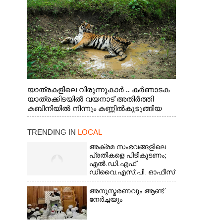
യാത്രകളിലെ വിരുന്നുകാർ .. കർണാടക
യാത്രക്കിടയിൽ വയനാട് അതിർത്തി
കബിനിയിൽ നിന്നും കണ്ണിൽകുടുങ്ങിയ
കടുവ.
TRENDING IN
LOCAL
അക്രമ സംഭവങ്ങളിലെ
പ്രതികളെ പിടികൂടണം;
എൽ.ഡി.എഫ്
ഡിവൈ.എസ്.പി. ഓഫീസ്
മാർച്ച്
അനുസ്മരണവും ആണ്ട്
നേർച്ചയും