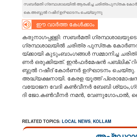
സ​ബർ​മ​തി ഗ്ര​ന്ഥ​ശാ​ല​യിൽ ആ​രം​ഭി​ച്ച ച​രി​ത്ര​പു​സ്​ത​ക ക
CARTOONS
കെ.അ​ബ്ദുൽ റ​ഷീ​ദ് ഉ​ദ്​ഘാ​ട​നം ചെ​യ്യു​ന്നു
ഈ വാർത്ത കേൾക്കാം
LITERATURE
ക​രു​നാ​ഗ​പ്പ​ള്ളി: സ​ബർ​മ​തി ഗ്ര​ന്ഥ​ശാ​ല​യു​ട
ഗ്ര​ന്ഥ​ശാ​ല​യിൽ ച​രി​ത്ര പു​സ്​ത​ക കോർ​ണർ ആ​രം
ZOOM
യ്​ക്കാ​യി കു​ടും​ബാം​ഗ​ങ്ങൾ സ​മ്മാ​നി​ച്ച ച​രി
ണർ ഒ​രു​ക്കി​യ​ത്. ഇൻ​ഫർ​മേ​ഷൻ പ​ബ്ലി​ക് റ
CONTACT US
ബ്ദുൽ റ​ഷീ​ദ് കോർ​ണർ ഉ​ദ്​ഘാ​ട​നം ചെ​യ്​തു. സ
അ​ദ്ധ്യ​ക്ഷ​നാ​യി​. കേ​ര​ള യൂ​ത്ത് പ്രൊ​മ
വ​യോ​ജ​ന വേ​ദി കൺ​വീ​നർ ബേ​ബി ശ്യാം,ഗ്ര​ന
ദി ജോ.കൺ​വീ​നർ ന​മൻ, വേ​ണു​ഗോ​പാൽ, ലൈ​ബ്
RELATED TOPICS:
LOCAL NEWS
,
KOLLAM
അപ്ഡേറ്റാ