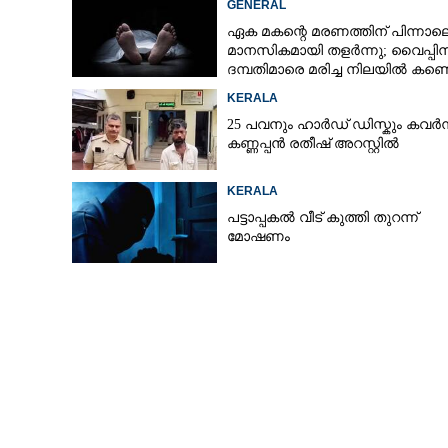
GENERAL
ഏക മകന്റെ മരണത്തിന് പിന്നാല
മാനസികമായി തളർന്നു; വൈപ്പി
ദമ്പതിമാരെ മരിച്ച നിലയിൽ കണ്ടെ
KERALA
25 പവനും ഹാർഡ് ഡിസ്കും കവർന
കണ്ണപ്പൻ രതീഷ് അറസ്റ്റിൽ
KERALA
പട്ടാപ്പകൽ വീട് കുത്തി തുറന്ന്
മോഷണം