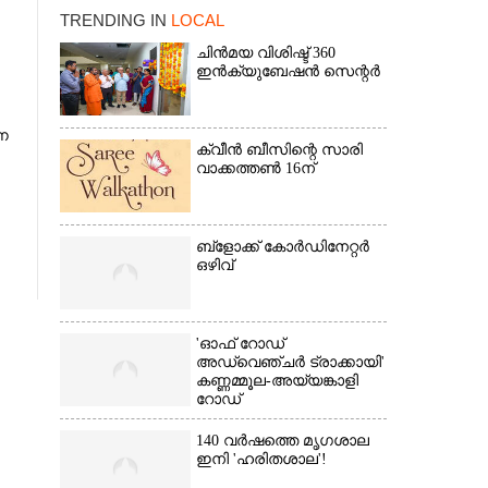
TRENDING IN
LOCAL
ചിൻമയ വിശിഷ്ട് 360
ഇൻക്യുബേഷൻ സെന്റർ
ന
ക്വീൻ ബീസിന്റെ സാരി
വാക്കത്തൺ 16ന്
×
ബ്‌ളോക്ക് കോർഡിനേറ്റർ
ഒഴിവ്
'ഓഫ് റോഡ്
അഡ്വെഞ്ചർ ട്രാക്കായി'
കണ്ണമ്മൂല-അയ്യങ്കാളി
റോഡ്
140 വർഷത്തെ മൃഗശാല
ഇനി 'ഹരിതശാല'!