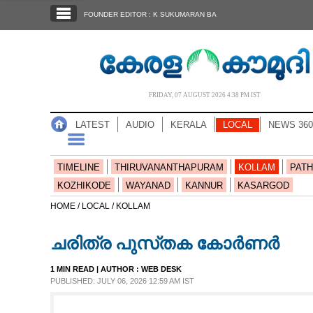
SECTIONS
FOUNDER EDITOR : K SUKUMARAN BA
HOME
LATEST
AUDIO
FRIDAY, 07 AUGUST 2026 4.38 PM IST
NOTIFIED NEWS
LATEST
AUDIO
KERALA
LOCAL
NEWS 360
POLL
KERALA
TIMELINE
THIRUVANANTHAPURAM
KOLLAM
PATH
KOZHIKODE
WAYANAD
KANNUR
KASARGOD
LOCAL
HOME /
LOCAL /
KOLLAM
ച​രി​ത്ര പു​സ്​ത​ക കോർ​ണർ
NEWS 360
1 MIN READ
| AUTHOR :
WEB DESK
PUBLISHED: JULY 06, 2026 12:59 AM IST
CASE DIARY