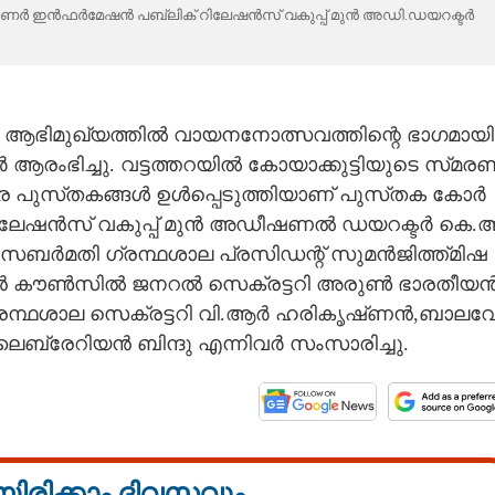
ോർ​ണർ ഇൻ​ഫർ​മേ​ഷൻ പ​ബ്ലി​ക് റി​ലേ​ഷൻ​സ് വ​കു​പ്പ് മുൻ അ​ഡി.ഡ​യ​റ​ക്ടർ
െ ആ​ഭി​മു​ഖ്യ​ത്തിൽ വാ​യ​ന​നോ​ത്സ​വ​ത്തി​ന്റെ ഭാ​ഗ​മാ​യി
​ഭി​ച്ചു. വ​ട്ട​ത്ത​റ​യിൽ കോ​യാ​ക്കു​ട്ടി​യു​ടെ സ്​മ​ര​ണ
​ത്ര പു​സ്​ത​ക​ങ്ങൾ ഉൾ​പ്പെ​ടു​ത്തി​യാ​ണ് പു​സ്​ത​ക കോർ​
ി​ലേ​ഷൻ​സ് വ​കു​പ്പ് മുൻ അ​ഡീ​ഷ​ണൽ ഡ​യ​റ​ക്ടർ കെ.അ
​ബർ​മ​തി ഗ്ര​ന്ഥ​ശാ​ല പ്ര​സി​ഡന്റ് സു​മൻ​ജി​ത്ത്​മി​ഷ
ോ​ഷൻ കൗൺ​സിൽ ജ​ന​റൽ സെ​ക്ര​ട്ട​റി അ​രുൺ ഭാ​ര​തീ​യൻ
്ഥ​ശാ​ല സെ​ക്ര​ട്ട​റി വി.ആർ ഹ​രി​കൃ​ഷ്​ണൻ,ബാ​ല​വേ
രേ​റി​യൻ ബി​ന്ദു എ​ന്നി​വർ സം​സാ​രി​ച്ചു.
യിരിക്കാം ദിവസവും