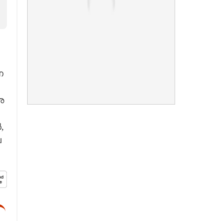
​
​
,
​