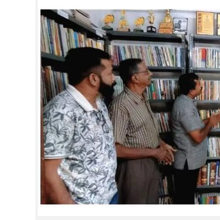
CINEMA
OPINION
PHOTOS
LIFESTYLE
SPIRITUAL
INFO+
ART
ASTRO