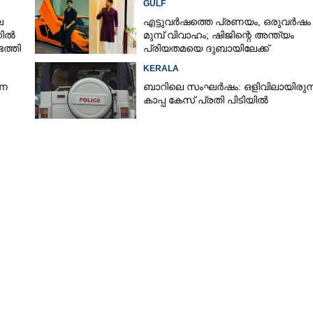
GULF
െ
എട്ടുവർഷത്തെ പ്രണയം,​ ഒരുവർഷം
നിൽ
മുമ്പ് വിവാഹം; ഷിജിന്റെ അന്ത്യം
ത്തി
പ്രിയതമയെ ദുബായിലേക്ക്
കൊണ്ടുവരാനുള്ള ഒരുക്കത്തിനിടെ
KERALA
്ന
ബാറിലെ സംഘർഷം: ഒളിവിലായിരുന്
കാപ്പ കേസ് പ്രതി പിടിയിൽ
Share this link
Copy Link
ച​രി​ത്ര പു​സ്​ത​ക കോർ​ണർ