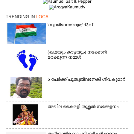
TRENDING IN
LOCAL
Copy Link
'സ്വാഭിമാനയാത്ര' 13ന്
(കഥയും കാഴ്ചയും) നടക്കാൻ
മറക്കുന്ന നമ്മൾ
5 പേർക്ക് പുതുജീവനേകി ശിവകുമാർ
അഖില കൈരളി തുള്ളൽ സമ്മേളനം