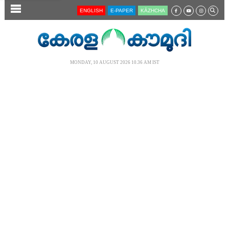
SECTIONS
ENGLISH
E-PAPER
KĀZHCHA
HOME
LATEST
MONDAY, 10 AUGUST 2026 10.36 AM IST
AUDIO
NOTIFIED NEWS
POLL
KERALA
LOCAL
NEWS 360
CASE DIARY