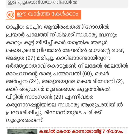
ഇടി​ച്ചുകയറി​യയ നി​ലയി​ൽ
CARTOONS
ഈ വാർത്ത കേൾക്കാം
ഓച്ചിറ: ഓച്ചിറ ആയിരംതെങ്ങ് റോഡിൽ
LITERATURE
പ്രയാർ പാലത്തിന് കിഴക്ക് സ്വകാര്യ ബസും
കാറും കൂട്ടിയിടിച്ച് കാർ യാത്രിക അടൂർ
ZOOM
കൊടുമൺ നിലമേൽ മേലതിൽ രാജന്റെ ഭാര്യ
അമൃത (27) മരിച്ചു. കാറി​ലാാണ്ടായി​രുന്ന
CONTACT US
ഭർത്തൃമാതാവ് കൊടുമൺ നിലമേൽ മേലതിൽ
മോഹനന്റെ ഭാര്യ പത്മാവതി (60), മകൾ
അർച്ചന (24), അമൃതയുടെ മകൾ മിലോനി (2),
കാർ ഡ്രൈവർ മുണ്ടക്കയം കുളത്തിങ്കൽ
വീട്ടിൽ സാംസൺ (29) എന്നിവരെ
കരുനാഗപ്പള്ളിയിലെ സ്വകാര്യ ആശുപത്രിയിൽ
പ്രവേശിപ്പിച്ചു. മിലോനിയുടെ പരിക്ക്
ഗുരുതരമാണ്.
കടലിൽ മകനെ കാണാതായിട്ട് 7 ദിവസം,