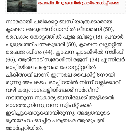
പൊലീസിനു മുന്നിൽ പ്രതിഷേധിച്ച് അമ്മ
സാരമായി പരിക്കേറ്റ ബസ് യാത്രക്കാരായ
ക്ലാപ്പന അരുൺനിവാസിൽ ലീലാമണി (50),
വൈക്കം തോട്ടത്തിൽ പൂജ ബിജു (18), പ്രയാർ
പൂമുഖത്ത് പത്മകുമാരി (50), ക്ളാപ്പന വല്ലാറ്റിൽ
ഷൈജ ബീഗം (44), ക്ലാപ്പന പ്ലാംകീഴിൽ നജീബ്
(65), ആദിനാട് സ്വദേശിനി രജനി (34) എന്നിവർ
ഓച്ചിയിലെ പരബ്രഹ്മ ഹോസ്പിറ്റലിൽ
ചികിത്സയിലാണ്. ഇന്നലെ വൈകിട്ട് 6നായി​
രുന്നു അപകടം. ഓച്ചിറയി​ൽ നി​ന്ന് വള്ളിക്കാവ്
വഴി കരുനാഗപ്പള്ളിയിലേക്ക് സർവീസ്
നടത്തുന്ന സ്വകാര്യ ബസിലേക്ക് അഴീക്കൽ
ഭാഗത്തുനിന്നു വന്ന സ്വിഫ്റ്റ് കാർ
ഇടിച്ചുകയറുകയായിരുന്നു. അമൃതയുടെ
മൃതദേഹം ഓച്ചിറ പരബ്രഹ്മ ആശുപത്രി
മോർച്ചറിയിൽ.