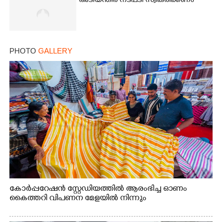
അടിയന്തിര നടപടി സ്വീകരിക്കണം
PHOTO
GALLERY
കോർപ്പറേഷൻ സ്റ്റേഡിയത്തിൽ ആരംഭിച്ച ഓണം
കൈത്തറി വിപണന മേളയിൽ നിന്നും