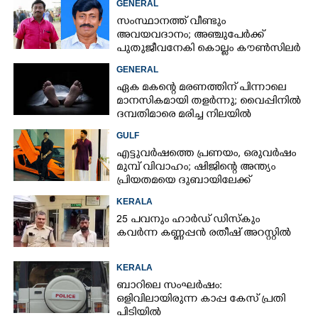
GENERAL
സംസ്ഥാനത്ത് വീണ്ടും
അവയവദാനം; അഞ്ചുപേർക്ക്
പുതുജീവനേകി കൊല്ലം കൗൺസിലർ
ബി അജിത് കുമാർ
GENERAL
ഏക മകന്റെ മരണത്തിന് പിന്നാലെ
മാനസികമായി തളർന്നു; വൈപ്പിനിൽ
ദമ്പതിമാരെ മരിച്ച നിലയിൽ
കണ്ടെത്തി
GULF
എട്ടുവർഷത്തെ പ്രണയം,​ ഒരുവർഷം
മുമ്പ് വിവാഹം; ഷിജിന്റെ അന്ത്യം
പ്രിയതമയെ ദുബായിലേക്ക്
കൊണ്ടുവരാനുള്ള ഒരുക്കത്തിനിടെ
KERALA
25 പവനും ഹാർഡ് ഡിസ്കും
കവർന്ന കണ്ണപ്പൻ രതീഷ് അറസ്റ്റിൽ
KERALA
ബാറിലെ സംഘർഷം:
ഒളിവിലായിരുന്ന കാപ്പ കേസ് പ്രതി
പിടിയിൽ