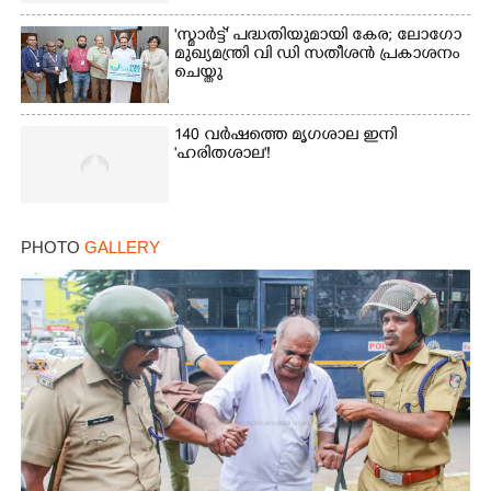
'സ്മാർട്ട്' പദ്ധതിയുമായി കേര; ലോഗോ
മുഖ്യമന്ത്രി വി ഡി സതീശൻ പ്രകാശനം
ചെയ്തു
140 വർഷത്തെ മൃഗശാല ഇനി
'ഹരിതശാല'!
PHOTO
GALLERY