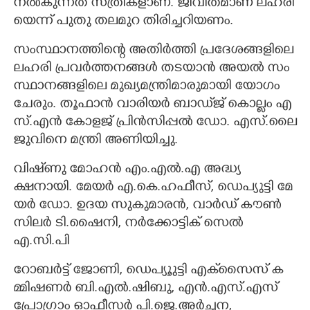
നൽ​കു​ന്ന​ത് സ്​ത്രീ​കളാ​ണ്. ജീ​വി​ത​മാ​ണ് ല​ഹ​രി​
യെ​ന്ന് പു​തു​ ത​ലമു​റ തി​രി​ച്ച​റി​യ​ണം.
സം​സ്ഥാ​ന​ത്തി​ന്റെ അ​തിർ​ത്തി ​പ്ര​ദേ​ശ​ങ്ങ​ളി​ലെ
ല​ഹ​രി ​പ്ര​വർ​ത്ത​ന​ങ്ങൾ ത​ട​യാൻ അ​യൽ​ സം​
സ്ഥാ​ന​ങ്ങ​ളി​ലെ മു​ഖ്യ​മ​ന്ത്രി​മാ​രു​മാ​യി യോ​ഗം
ചേ​രും. തൂ​ഫാൻ വാ​രി​യർ ബാ​ഡ്​ജ് കൊ​ല്ലം എ​
സ്.എൻ കോ​ള​ജ് പ്രിൻ​സി​പ്പൽ ഡോ. എ​സ്.ലൈ​
ജു​വി​നെ മ​ന്ത്രി അ​ണി​യി​ച്ചു.
വി​ഷ്​ണു മോ​ഹൻ എം.എൽ.എ അ​ദ്ധ്യ​
ക്ഷനായി. മേ​യർ എ.കെ.ഹ​ഫീ​സ്, ഡെ​പ്യുട്ടി മേ​
യർ ഡോ. ഉ​ദ​യ സു​കു​മാ​രൻ, വാർ​ഡ് കൗൺ​
സി​ലർ ടി.ഷൈ​നി, നർ​ക്കോ​ട്ടി​ക്‌​ സെൽ
എ.സി.പി
റോ​ബർ​ട്ട് ജോ​ണി, ഡെ​പ്യൂുട്ടി എ​ക്‌​സൈ​സ് ക​
മ്മി​ഷ​ണർ ബി.എൽ.ഷി​ബു, എൻ.എസ്.എ​സ്
പ്രോ​ഗ്രാം ഓ​ഫീ​സർ പി.ജെ.അർ​ച്ച​ന,