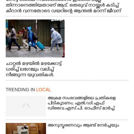
തിന്നാനെത്തിയതാണ് ആട്. തെരുവ് നായ്ക്കൾ കടിച്ച്
കീറാൻ വന്നതോടെ വയറിന്റെ ആന്തൽ മറന്ന് ജീവന്
വേണ്ടിയായി ഓട്ടം. എറണാകുളം വാത്തുരുത്തിയിൽ
നിന്നുള്ള കാഴ്ച
ചാറ്റൽ മഴയിൽ മഴക്കോട്ട്
ധരിച്ച് ലഗേജും വലിച്ച്
നീങ്ങുന്ന യുവതികൾ.
എറണാകുളം മേനകയിൽ
നിന്നുള്ള കാഴ്ച
TRENDING IN
LOCAL
അക്രമ സംഭവങ്ങളിലെ പ്രതികളെ
പിടികൂടണം; എൽ.ഡി.എഫ്
ഡിവൈ.എസ്.പി. ഓഫീസ് മാർച്ച്
അനുസ്മരണവും ആണ്ട് നേർച്ചയും