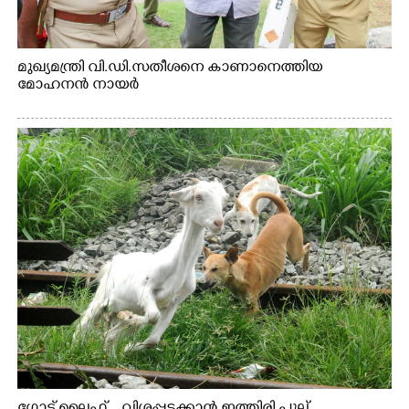
മുഖ്യമന്ത്രി വി.ഡി.സതീശനെ കാണാനെത്തിയ
മോഹനൻ നായർ
ഗോട്ട് ലൈഫ് ...വിശപ്പടക്കാൻ ഇത്തിരി പുല്ല്