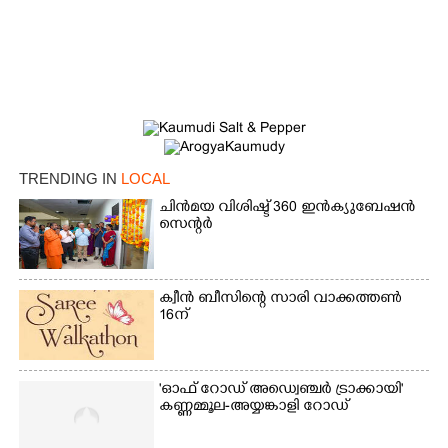
×
Share this link
TRENDING IN
LOCAL
Copy Link
ചിൻമയ വിശിഷ്ട് 360 ഇൻക്യുബേഷൻ
സെന്റർ
ക്വീൻ ബീസിന്റെ സാരി വാക്കത്തൺ
16ന്
'ഓഫ് റോഡ് അഡ്വെഞ്ചർ ട്രാക്കായി'
കണ്ണമ്മൂല-അയ്യങ്കാളി റോഡ്