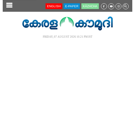
SECTIONS
ENGLISH
E-PAPER
KĀZHCHA
HOME
LATEST
FRIDAY, 07 AUGUST 2026 10.21 PM IST
AUDIO
NOTIFIED NEWS
POLL
KERALA
LOCAL
NEWS 360
CASE DIARY