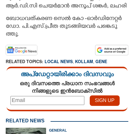
ആർ.ഡി.സി ചെ​യർ​മാൻ അ​നൂ​പ് ശ​ങ്കർ, ല​ഹ​രി
ബോ​ധ​വത്ക​ര​ണ സെൽ കോ​ -ഓർ​ഡി​നേ​റ്റർ
ഡോ. പി.എ​സ്.പ്രീ​ത തു​ട​ങ്ങി​യ​വർ പ​ങ്കെ​ടു​
ത്തു.
RELATED TOPICS:
LOCAL NEWS
,
KOLLAM
,
GENE
അപ്ഡേറ്റായിരിക്കാം ദിവസവും
ഒരു ദിവസത്തെ പ്രധാന സംഭവങ്ങൾ
നിങ്ങളുടെ ഇൻബോക്സിൽ
RELATED NEWS
GENERAL