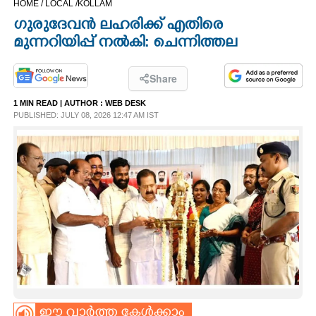
HOME /
LOCAL /
KOLLAM
CINEMA
ഗുരുദേവൻ ലഹരിക്ക് എതിരെ
മുന്നറിയിപ്പ് നൽകി: ചെന്നിത്തല
OPINION
Share
PHOTOS
1 MIN READ
| AUTHOR :
WEB DESK
PUBLISHED: JULY 08, 2026 12:47 AM IST
LIFESTYLE
SPIRITUAL
INFO+
ART
ASTRO
ഈ വാർത്ത കേൾക്കാം