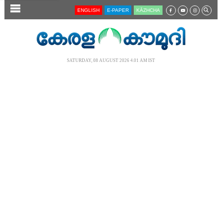
SECTIONS
ENGLISH
E-PAPER
KĀZHCHA
HOME
LATEST
SATURDAY, 08 AUGUST 2026 4.01 AM IST
AUDIO
NOTIFIED NEWS
POLL
KERALA
LOCAL
NEWS 360
CASE DIARY