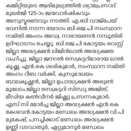
കമ്മിറ്റിയുടെ ആഭിമുഖ്യത്തിൽ ശ്യാമപ്രസാദ്
CARTOONS
മുഖർജി 125-ാം ജന്മവാർഷികവും
അനുസ്മരണവും നടത്തി. എ.ബി വാജ്‌പേയ്
LITERATURE
ഭവനിൽ നടന്ന യോഗം ബി.ജെ.പി സംസ്ഥാന
സമിതി അംഗം അഡ്വ. നാരായണൻ നമ്പൂതിരി
ഉദ്ഘാടനം ചെയ്തു. ബി.ജെ.പി കോട്ടയം വെസ്റ്റ്
ZOOM
ജില്ലാ അദ്ധ്യക്ഷൻ ലിജിൻലാൽ അദ്ധ്യക്ഷത
വഹിച്ചു. ജില്ലാ ജനറൽ സെക്രട്ടറിമാരായ ലാൽ
CONTACT US
കൃഷ്ണ, എൻ.കെ ശശികുമാർ, സംസ്ഥാന സമിതി
അംഗം റീബ വർക്കി, കുസുമാലയം
ബാലകൃഷ്ണൻ, ജില്ലാ ഉപാദ്ധ്യക്ഷൻ അരുൺ
മൂലേടം,ജില്ലാ സെക്രട്ടറി സിന്ധു അജിത്,
മീഡിയ കൺവീനർ ജിഷ്ണു പ്രസന്നകുമാർ,
എസ്.സി മോർച്ച ജില്ലാ അദ്ധ്യക്ഷൻ എൻ.കെ
കേശവൻ,കോട്ടയം മണ്ഡലം അദ്ധ്യക്ഷൻ വി.പി
മുകേഷ്, പനച്ചിക്കാട് മണ്ഡലം അദ്ധ്യക്ഷൻ
ഉണ്ണി വടവാതൂർ, ഏറ്റുമാനൂർ മണ്ഡലം