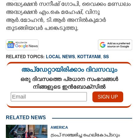
അദ്ധ്യക്ഷൻ സനീഷ് ഗോപി, വൈക്കം മണ്ഡലം
അദ്ധ്യക്ഷൻ എം.കെ മഹേഷ്, വിനു
ആർ.മോഹൻ, ടി.ആർ അനിൽകുമാർ
തുടങ്ങിയവർ പങ്കെടുത്തു.
RELATED TOPICS:
LOCAL NEWS
,
KOTTAYAM
,
SS
അപ്ഡേറ്റായിരിക്കാം ദിവസവും
ഒരു ദിവസത്തെ പ്രധാന സംഭവങ്ങൾ
നിങ്ങളുടെ ഇൻബോക്സിൽ
RELATED NEWS
AMERICA
ട്രംപ് സഞ്ചരിച്ച ഹെലികോപ്‌ടറും