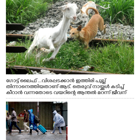
ഗോട്ട് ലൈഫ് ...വിശപ്പടക്കാൻ ഇത്തിരി പുല്ല്
തിന്നാനെത്തിയതാണ് ആട്. തെരുവ് നായ്ക്കൾ കടിച്ച്
കീറാൻ വന്നതോടെ വയറിന്റെ ആന്തൽ മറന്ന് ജീവന്
വേണ്ടിയായി ഓട്ടം. എറണാകുളം വാത്തുരുത്തിയിൽ
നിന്നുള്ള കാഴ്ച