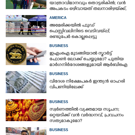
യാത്രാവിമാനവും തൊട്ടരികിൽ; വൻ
അപകടം ഒഴിവായത് തലനാരിഴയ്‌ക്ക്,
അന്വേഷണം
AMERICA
അമേരിക്കയിൽ ഫുഡ്
ഫെസ്റ്റിവലിനിടെ വെടിവയ്‌പ്പ്;
രണ്ടുപേർ കൊല്ലപ്പെട്ടു
BUSINESS
ഇഎംഐ മുടങ്ങിയാൽ സ്മാർട്ട്
ഫോൺ ലോക്ക് ചെയ്യുമോ? പുതിയ
മാർഗനിർദേശങ്ങളുമായി ആർബിഐ
BUSINESS
വിദേശ നിക്ഷേപകർ ഇന്ത്യൻ ഓഹരി
വിപണിയിലേക്ക്
BUSINESS
സ്വര്‍ണത്തില്‍ വ്യക്തമായ സൂചന;
ഒറ്റയടിക്ക് വന്‍ വര്‍ദ്ധനവ്, പ്രവചനം
സത്യമാകുമോ?
BUSINESS