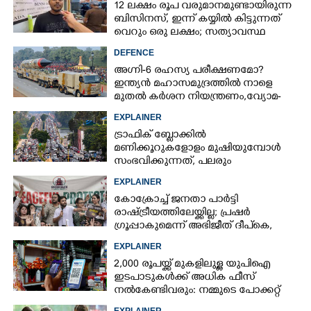
12 ലക്ഷം രൂപ വരുമാനമുണ്ടായിരുന്ന
ബിസിനസ്, ഇന്ന് കയ്യിൽ കിട്ടുന്നത്
വെറും ഒരു ലക്ഷം; സത്യാവസ്ഥ
വിവരിച്ച് ഉടമ
DEFENCE
അഗ്നി-6 രഹസ്യ പരീക്ഷണമോ?
ഇന്ത്യൻ മഹാസമുദ്രത്തിൽ നാളെ
മുതൽ കർശന നിയന്ത്രണം,വ്യോമ-
സമുദ്ര പാതകൾ അടയ്ക്കും
EXPLAINER
ട്രാഫിക് ബ്ലോക്കിൽ
മണിക്കൂറുകളോളം മുഷിയുമ്പോൾ
സംഭവിക്കുന്നത്, പലരും
തളർന്നുപോകുന്നതിന്റെ കാരണം
EXPLAINER
ഇതാണ്
കോക്രോച്ച് ജനതാ പാർട്ടി
രാഷ്ട്രീയത്തിലേയ്ക്കില്ല; പ്രഷർ
ഗ്രൂപ്പാകുമെന്ന് അഭിജീത് ദീപ്‌കെ,
എന്താണിതിനർത്ഥം?
EXPLAINER
2,000 രൂപയ്ക്ക് മുകളിലുള്ള യുപിഐ
ഇടപാടുകൾക്ക് അധിക ഫീസ്
നൽകേണ്ടിവരും: നമ്മുടെ പോക്കറ്റ്
കീറുമോ?