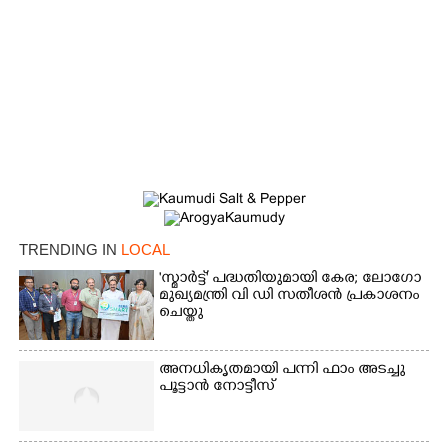
TRENDING IN
LOCAL
'സ്മാർട്ട്' പദ്ധതിയുമായി കേര; ലോഗോ
മുഖ്യമന്ത്രി വി ഡി സതീശൻ പ്രകാശനം
ചെയ്തു
അനധികൃതമായി പന്നി ഫാം അടച്ചു
പൂട്ടാൻ നോട്ടീസ്
×
Share this link