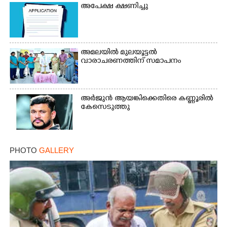
അപേക്ഷ ക്ഷണിച്ചു
Copy Link
അമലയിൽ മുലയൂട്ടൽ
വാരാചരണത്തിന് സമാപനം
അർജുൻ ആയങ്കിക്കെതിരെ കണ്ണൂരിൽ
കേസെടുത്തു
PHOTO
GALLERY