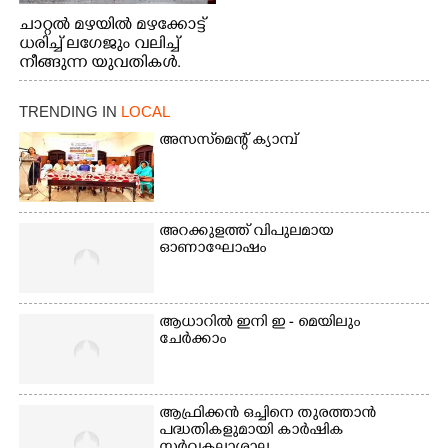
ചാറ്റൽ മഴയിൽ മഴക്കോട്ട്
ധരിച്ച് ലഗേജും വലിച്ച്
നീങ്ങുന്ന യുവതികൾ.
എറണാകുളം മേനകയിൽ
നിന്നുള്ള കാഴ്ച
TRENDING IN
LOCAL
അസസ്‌മെന്റ് ക്യാമ്പ്
അറക്കുളത്ത് വിപുലമായ
ഓണാഘോഷം
ആധാറിൽ ഇനി ഇ - മെയിലും
ചേർക്കാം
ആഫ്രിക്കൻ ഒച്ചിനെ തുരത്താൻ
പദ്ധതികളുമായി കാർഷിക