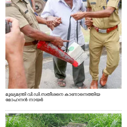
മുഖ്യമന്ത്രി വി.ഡി.സതീശനെ കാണാനെത്തിയ
മോഹനൻ നായർ