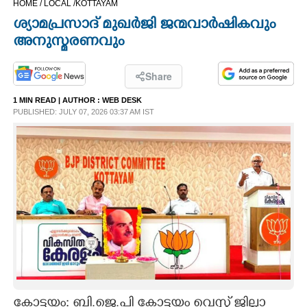
HOME /
LOCAL /
KOTTAYAM
CINEMA
ശ്യാമപ്രസാദ് മുഖർജി ജന്മവാർഷികവും
അനുസ്മരണവും
OPINION
Share
PHOTOS
1 MIN READ
| AUTHOR :
WEB DESK
PUBLISHED: JULY 07, 2026 03:37 AM IST
LIFESTYLE
SPIRITUAL
INFO+
ART
ASTRO
കോട്ടയം: ബി.ജെ.പി കോട്ടയം വെസ്റ്റ് ജില്ലാ