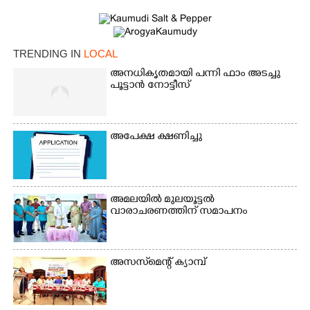
TRENDING IN
LOCAL
അനധികൃതമായി പന്നി ഫാം അടച്ചു
പൂട്ടാൻ നോട്ടീസ്
അപേക്ഷ ക്ഷണിച്ചു
×
Share this link
അമലയിൽ മുലയൂട്ടൽ
വാരാചരണത്തിന് സമാപനം
Copy Link
അസസ്‌മെന്റ് ക്യാമ്പ്