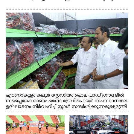
എറണാകുളം കലൂർ സ്റ്റേഡിയം ഹെലിപാഡ് ഗ്രൗണ്ടിൽ
സപ്ളൈകോ ഓണം മെഗാ ട്രേഡ് ഫെയർ സംസ്ഥാനതല
ഉദ്ഘാടനം നിർവഹിച്ച് സ്റ്റാൾ സന്ദർശിക്കുന്ന മുഖ്യമന്ത്രി
വി.ഡി. സതീശൻ. മന്ത്രി അനൂപ് ജേക്കബ് സമീപം