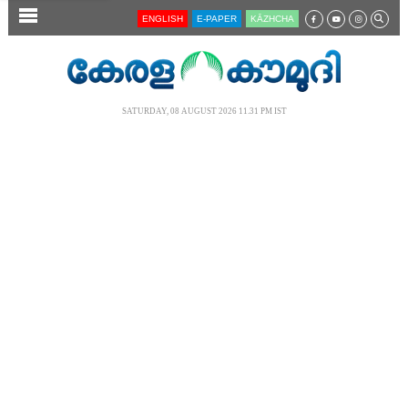
SECTIONS
ENGLISH
E-PAPER
KĀZHCHA
HOME
LATEST
SATURDAY, 08 AUGUST 2026 11.31 PM IST
AUDIO
NOTIFIED NEWS
POLL
KERALA
LOCAL
NEWS 360
CASE DIARY