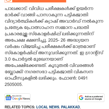
പാലക്കാട്: വിവിധ പരീക്ഷകൾക്ക് ഉയർന്ന
CARTOONS
മാർക്ക് വാങ്ങി പാസാകുന്ന പട്ടികജാതി
വിദ്യാർത്ഥികൾക്ക് ക്യാഷ് അവാർഡ് നൽകുന്ന
LITERATURE
പ്രത്യേക പ്രോത്സാഹന സമ്മാന പദ്ധതി
പ്രകാരമുള്ള സ്‌കോളർഷിപ്പ് ലഭിക്കുന്നതിന്
ZOOM
അപേക്ഷ ക്ഷണിച്ചു. 2025- 26 അദ്ധ്യയന
വർഷം വിജയിച്ച പരീക്ഷകൾക്ക് മാത്രമാണ്
CONTACT US
സ്‌കോളർഷിപ്പ് അനുവദിക്കുന്നത്. ഇ ഗ്രാന്റ്സ്
3.0 പോർട്ടൽ മുഖേനയാണ്
അപേക്ഷിക്കേണ്ടത്. കൂടുതൽ വിവരങ്ങൾ
ബ്ലോക്ക്/ നഗരസഭാ പട്ടികജാതി വികസന
ഓഫീസുകളിൽ ലഭിക്കും. ഫോൺ: 0491
2505005.
RELATED TOPICS:
LOCAL NEWS
,
PALAKKAD
,