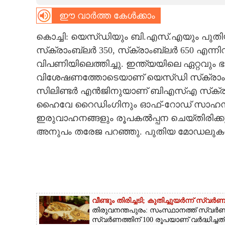
ഈ വാർത്ത കേൾക്കാം
CARTOONS
കൊച്ചി: യെസ്ഡിയും ബി.എസ്.എയും പുതി
LITERATURE
സ്‌ക്രാംബ്ലർ 350, സ്‌ക്രാംബ്ലർ 650 എന
വിപണിയിലെത്തിച്ചു. ഇന്ത്യയിലെ ഏറ്റവും 
ZOOM
വിശേഷണത്തോടെയാണ് യെസ്ഡി സ്‌ക്രാംബ്
സിലിണ്ടർ എൻജിനുയാണ് ബിഎസ്എ സ്‌ക്രാ
ഹൈവേ റൈഡിംഗിനും ഓഫ്-റോഡ് സാഹസി
CONTACT US
ഇരുവാഹനങ്ങളും രൂപകൽപ്പന ചെയ്തിരിക്
അനുപം തരേജ പറഞ്ഞു. പുതിയ മോഡലുകൾ 
വീണ്ടും തിരിച്ചടി; കുതിച്ചുയർന്ന് സ്വ
തിരുവനന്തപുരം: സംസ്ഥാനത്ത് സ്വർണവിലയ
സ്വർണത്തിന് 100 രൂപയാണ് വർദ്ധിച്ചത്.