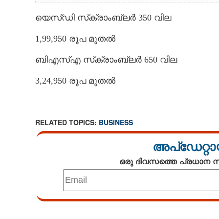
യെസ്ഡി സ്‌ക്രാംബ്ലർ 350 വില
1,99,950 രൂപ മുതൽ
ബിഎസ്എ സ്‌ക്രാംബ്ലർ 650 വില
3,24,950 രൂപ മുതൽ
RELATED TOPICS:
BUSINESS
അപ്ഡേറ്റാ
ഒരു ദിവസത്തെ പ്രധാന
Loaded
:
3.58%
/