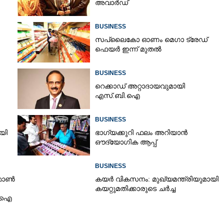
അവാർഡ്
BUSINESS
Copy Link
സപ്ലൈകോ ഓണം മെഗാ ട്രേഡ്
രാംബ്ലർ 350, ബി.എസ്.എ
ഫെയർ ഇന്ന് മുതൽ
650 വിപണിയിൽ
BUSINESS
റെക്കാഡ് അറ്റാദായവുമായി
എസ്.ബി.ഐ
BUSINESS
ി​ ​
ഭാഗ്യക്കുറി ഫലം അറിയാൻ
ഔദ്യോഗിക ആപ്പ്
BUSINESS
 ഫോൺ
കയർ വികസനം: മുഖ്യമന്ത്രിയുമായി
കയറ്റുമതിക്കാരുടെ ചർച്ച
ബിഐ