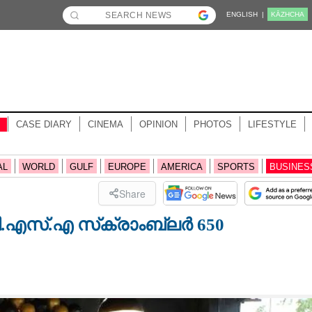
ENGLISH |
KĀZHCHA
CASE DIARY
CINEMA
OPINION
PHOTOS
LIFESTYLE
AL
WORLD
GULF
EUROPE
AMERICA
SPORTS
BUSINES
Share
ി.എസ്.എ സ്‌ക്രാംബ്ലർ 650