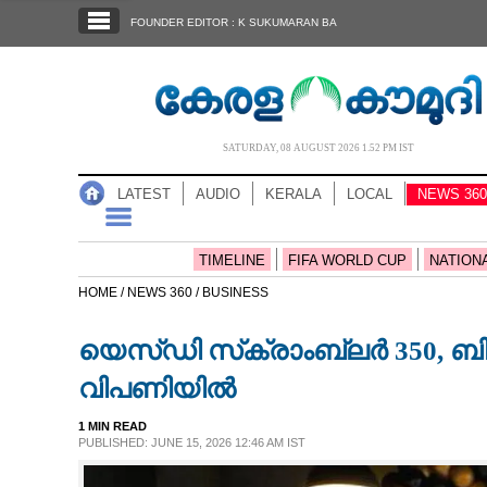
SECTIONS
FOUNDER EDITOR : K SUKUMARAN BA
HOME
LATEST
AUDIO
SATURDAY, 08 AUGUST 2026 1.52 PM IST
NOTIFIED NEWS
LATEST
AUDIO
KERALA
LOCAL
NEWS 360
POLL
KERALA
TIMELINE
FIFA WORLD CUP
NATION
HOME /
NEWS 360 /
BUSINESS
LOCAL
യെസ്ഡി സ്‌ക്രാംബ്ലർ 350, ബ
NEWS 360
വിപണിയിൽ
1 MIN READ
CASE DIARY
PUBLISHED: JUNE 15, 2026 12:46 AM IST