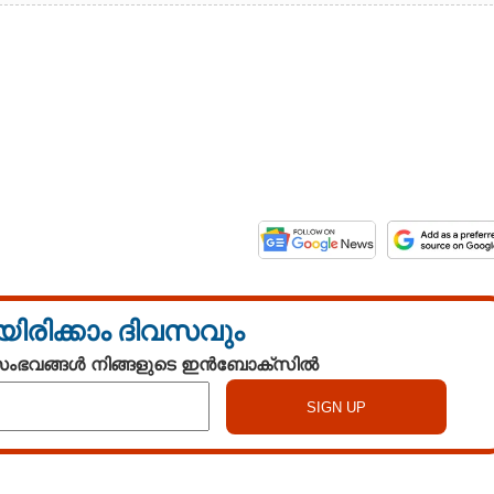
യിരിക്കാം ദിവസവും
 സംഭവങ്ങൾ നിങ്ങളുടെ ഇൻബോക്സിൽ