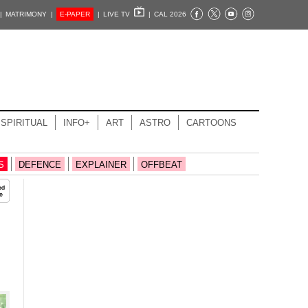
|
MATRIMONY |
E-PAPER
|
LIVE TV
|
CAL 2026
SPIRITUAL
INFO+
ART
ASTRO
CARTOONS
S
DEFENCE
EXPLAINER
OFFBEAT