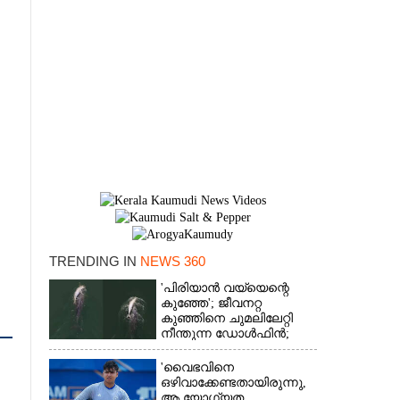
TRENDING IN
NEWS 360
'പിരിയാൻ വയ്യെന്റെ
×
കുഞ്ഞേ'; ജീവനറ്റ
കുഞ്ഞിനെ ചുമലിലേറ്റി
നീന്തുന്ന ഡോൾഫിൻ;
കടലിലെ വൈകാരിക
നിമിഷങ്ങൾ
'വൈഭവിനെ
ഒഴിവാക്കേണ്ടതായിരുന്നു,​
ആ യോഗ്യത