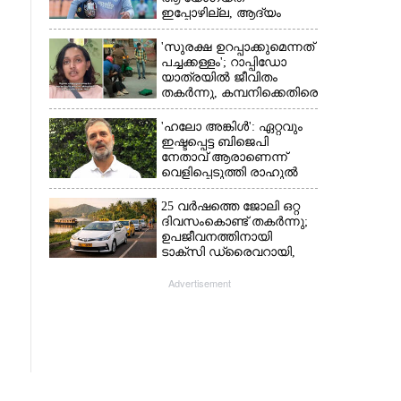
ഇപ്പോഴില്ല, ആദ്യം
എല്ലാം പഠിക്കട്ടെ';
നിർദേശവുമായി മുൻ
'സുരക്ഷ ഉറപ്പാക്കുമെന്നത്
ക്രിക്കറ്റ് താരം
പച്ചക്കള്ളം'; റാപ്പിഡോ
യാത്രയിൽ ജീവിതം
തകർന്നു, കമ്പനിക്കെതിരെ
പരാതിയുമായി യുവതി
'ഹലോ അങ്കിൾ': ഏറ്റവും
ഇഷ്ടപ്പെട്ട ബിജെപി
നേതാവ് ആരാണെന്ന്
വെളിപ്പെടുത്തി രാഹുൽ
ഗാന്ധി
25 വർഷത്തെ ജോലി ഒറ്റ
ദിവസംകൊണ്ട് തകർന്നു;
ഉപജീവനത്തിനായി
ടാക്‌സി ഡ്രൈവറായി,​
അനുഭവം പങ്കുവച്ച് യുവതി
Advertisement