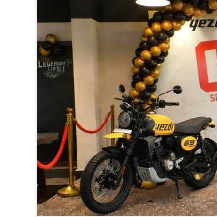
CINEMA
OPINION
PHOTOS
LIFESTYLE
SPIRITUAL
INFO+
ART
ASTRO