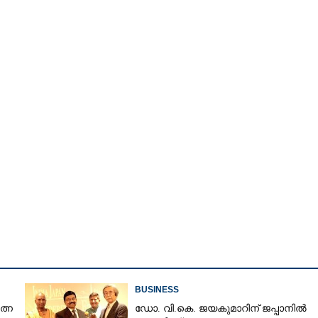
Watch More
Share this link
BUSINESS
ത്ന
ഡോ. വി.കെ. ജയകുമാറിന് ജപ്പാനിൽ