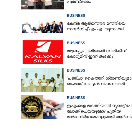
പുരസ്‌കാരം
BUSINESS
കേന്ദ്ര ആഭ്യന്ത്രര മന്ത്രിയെ
യെസ്ഡി സ്‌ക്
സന്ദർശിച്ച് എം.എ. യൂസഫലി
സ്‌ക്രാംബ്ലർ 
BUSINESS
ആലപ്പുഴ കല്യാൺ സിൽക്‌സ്
ഷോറൂമിന് ഇന്ന് തുടക്കം
BUSINESS
'​പ​ഞ്ചാ​'​ ​കൈ​ത്ത​റി​ ​ശ്രേ​ണി​യു​മാ​യ
രാം​രാ​ജ് ​കോ​ട്ടൺ വിപണിയിൽ
BUSINESS
ഇഎംഐ മുടങ്ങിയാൽ സ്മാർട്ട്
ലോക്ക് ചെയ്യുമോ? പുതിയ
മാർഗനിർദേശങ്ങളുമായി ആർ