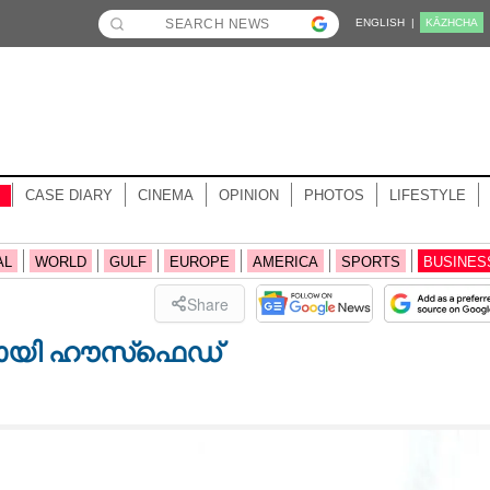
ENGLISH |
KĀZHCHA
CASE DIARY
CINEMA
OPINION
PHOTOS
LIFESTYLE
AL
WORLD
GULF
EUROPE
AMERICA
SPORTS
BUSINES
Share
മായി ഹൗസ്‌ഫെഡ്