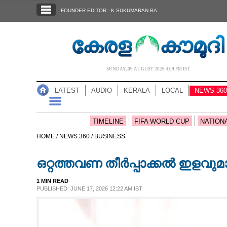
SECTIONS
FOUNDER EDITOR : K SUKUMARAN BA
HOME
LATEST
AUDIO
SUNDAY, 09 AUGUST 2026 4.09 PM IST
NOTIFIED NEWS
LATEST
AUDIO
KERALA
LOCAL
NEWS 360
POLL
KERALA
TIMELINE
FIFA WORLD CUP
NATION
HOME /
NEWS 360 /
BUSINESS
LOCAL
ഒറ്റത്തവണ തീർപ്പാക്കൽ ഇളവു
NEWS 360
1 MIN READ
PUBLISHED: JUNE 17, 2026 12:22 AM IST
CASE DIARY