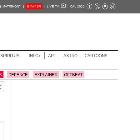
|
MATRIMONY |
E-PAPER
|
LIVE TV
|
CAL 2026
SPIRITUAL
INFO+
ART
ASTRO
CARTOONS
S
DEFENCE
EXPLAINER
OFFBEAT