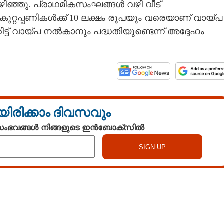
ഴിഞ്ഞു. പ്രാഥമികസംഘങ്ങൾ വഴി വീട്
കുറ്റപ്പണികൾക്ക് 10 ലക്ഷം രൂപയും വരെയാണ് വായ്‌പ
ട് വായ്‌പ നൽകാനും പദ്ധതിയുണ്ടെന്ന് അദ്ദേഹം
യിരിക്കാം ദിവസവും
 സംഭവങ്ങൾ നിങ്ങളുടെ ഇൻബോക്സിൽ
Watch More