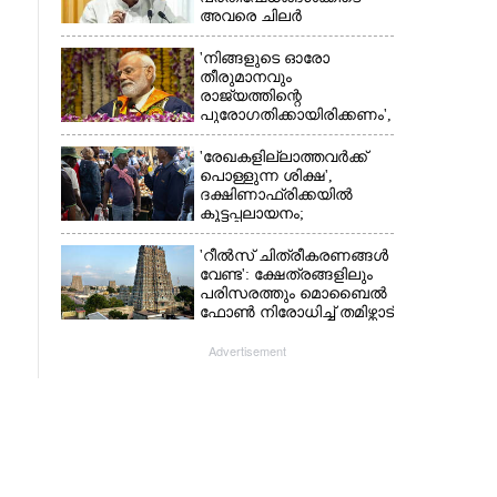
അവരെ ചിലർ
തെറ്റിദ്ധരിപ്പിക്കാൻ
ശ്രമിച്ചു'; രാജിക്ക് ശേഷം
'നിങ്ങളുടെ ഓരോ
ആദ്യമായി പ്രതികരിച്ച്
തീരുമാനവും
ധർമ്മേന്ദ്ര പ്രധാൻ
രാജ്യത്തിന്റെ
പുരോഗതിക്കായിരിക്കണം',​
വിദ്യാർത്ഥികളോട്
പ്രധാനമന്ത്രി
'രേഖകളില്ലാത്തവർക്ക്
പൊള്ളുന്ന ശിക്ഷ',
ദക്ഷിണാഫ്രിക്കയിൽ
കൂട്ടപ്പലായനം;
ജീവനുംകൊണ്ട്
നാടുകടന്നത് ഒരു
'റീൽസ് ചിത്രീകരണങ്ങൾ
ലക്ഷത്തിലധികം പേർ
വേണ്ട': ക്ഷേത്രങ്ങളിലും
പരിസരത്തും മൊബൈൽ
ഫോൺ നിരോധിച്ച് തമിഴ്നാട്
സർക്കാർ
Advertisement