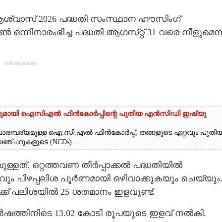
 ആശ്വാസ് 2026 പദ്ധതി സംസ്ഥാന ഹൗസിംഗ്
ന്നിനാരംഭിച്ച പദ്ധതി ആഗസ്‌റ്റ് 31 വരെ നീളുമെന്ന
Advertisement
വുമായി ഐസിഎൽ ഫിൻകോർപ്പിന്റെ പുതിയ എൻസിഡി ഇഷ്യു
വന പാരമ്പര്യമുള്ള ഐ.സി.എൽ ഫിൻകോർപ്പ്, തങ്ങളുടെ ഏറ്റവും പുതി
ചറുകളുടെ (NCDs)...
്ളത്. ഒറ്റത്തവണ തീർപ്പാക്കൽ പദ്ധതിയിൽ
ം പിഴപ്പലിശ പൂർണമായി ഒഴിവാക്കുകയും ചെയ്യും
്ക് പലിശയിൽ 25 ശതമാനം ഇളവുണ്ട്.
ർഷത്തിനിടെ 13.02 കോടി രൂപയുടെ ഇളവ് നൽകി.