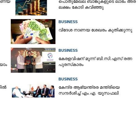
നാണ്യ
പൊതുമേഖല ബാങ്കുകളുടെ ലാഭം അര
ലക്ഷം കോടി കവിഞ്ഞു
Copy Link
BUSINESS
പ്പാക്കൽ ഇളവുമായി
വിദേശ നാണയ ശേഖരം കുതിക്കുന്നു
BUSINESS
കേരളവിഷന് മൂന്ന് ബി.സി.എസ് രത്ന
യാം
പുരസ്‌കാരം
BUSINESS
നിൽ
കേന്ദ്ര ആഭ്യന്ത്രര മന്ത്രിയെ
സന്ദർശിച്ച് എം.എ. യൂസഫലി