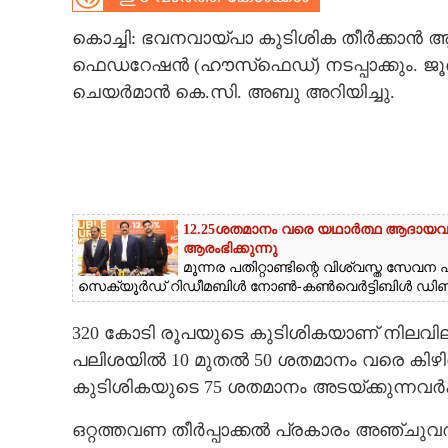
CARTOONS
കൊച്ചി: ഭവനവായ്‌പാ കുടിശിക തീർക്കാൻ
ഫെഡറേഷൻ (ഹൗസ്‌ഫെഡ്) നടപ്പാക്കും. ജൂൺ ഒ
ചെയർമാൻ കെ.സി. അബു അറിയിച്ചു.
LITERATURE
ZOOM
CONTACT US
12.25ശതമാനം വരെ യഥാർത്ഥ ആദായ
ആരംഭിക്കുന്നു
മൂന്നര പതിറ്റാണ്ടിന്റെ വിശ്വസ്ത സേ
സെക്യൂർഡ് റിഡീമബിൾ നോൺ-കൺവെർട്ടിബിൾ ഡിബഞ്
320 കോടി രൂപയുടെ കുടിശികയാണ് നിലവിലുള
പലിശയിൽ 10 മുതൽ 50 ശതമാനം വരെ കിഴിവു
കുടിശികയുടെ 75 ശതമാനം അടയ്‌ക്കുന്നവർക
ഒറ്റത്തവണ തീർപ്പാക്കൽ പ്രകാരം അഞ്ചുവ