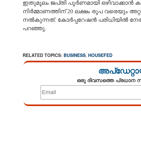
ഇതുമൂലം ജപ്‌തി പൂർണമായി ഒഴിവാക്കാൻ ക
നിർമ്മാണത്തിന് 20 ലക്ഷം രൂപ വരെയും അറ്റ
നൽകുന്നത്. കോർപ്പറേഷൻ പരിധിയിൽ നേരിട്
പറഞ്ഞു.
RELATED TOPICS:
BUSINESS
,
HOUSEFED
അപ്ഡേറ്റാ
ഒരു ദിവസത്തെ പ്രധാന
Loaded
:
3.29%
/
Unmute