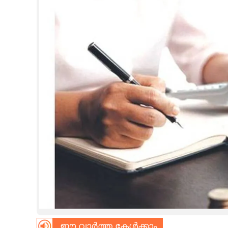
CINEMA
OPINION
PHOTOS
LIFESTYLE
SPIRITUAL
INFO+
ART
ASTRO
ഈ വാർത്ത കേൾക്കാം