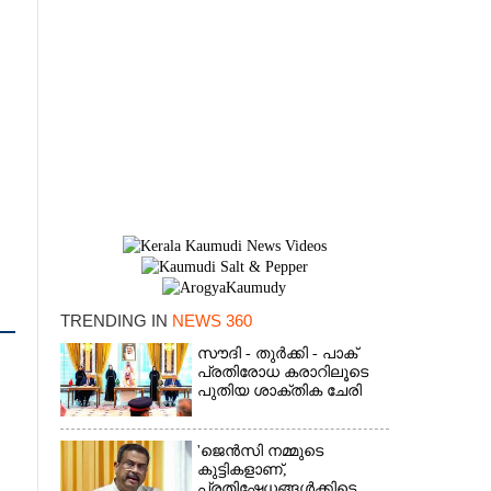
TRENDING IN
NEWS 360
സൗദി - തുർക്കി - പാക്
×
പ്രതിരോധ കരാറിലൂടെ
പുതിയ ശാക്തിക ചേരി
'ജെൻസി നമ്മുടെ
കുട്ടികളാണ്,
പ്രതിഷേധങ്ങൾക്കിടെ