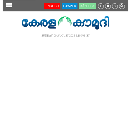
SECTIONS
ENGLISH
E-PAPER
KĀZHCHA
HOME
LATEST
SUNDAY, 09 AUGUST 2026 9.19 PM IST
AUDIO
NOTIFIED NEWS
POLL
KERALA
LOCAL
NEWS 360
CASE DIARY