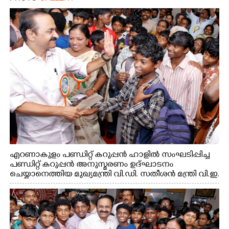
എറണാകുളം പണ്ഡിറ്റ് കറുപ്പൻ ഹാളിൽ സംഘടിപ്പിച്ച
പണ്ഡിറ്റ് കറുപ്പൻ അനുസ്മരണം ഉദ്ഘാടനം
ചെയ്യാനെത്തിയ മുഖ്യമന്ത്രി വി.ഡി. സതീശൻ മന്ത്രി വി.ഇ.
അബ്ദുൽ ഗഫൂർ ഹൈബി ഈഡൻ എം.പി
എന്നിവരുമായി സൗഹൃദ സംഭാഷണത്തിൽ