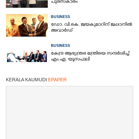
പുരസ്‌കാരം
BUSINESS
ഡോ. വി.കെ. ജയകുമാറിന് ജപ്പാനിൽ
അവാർഡ്
BUSINESS
കേന്ദ്ര ആഭ്യന്ത്രര മന്ത്രിയെ സന്ദർശിച്ച്
എം.എ. യൂസഫലി
KERALA KAUMUDI
EPAPER