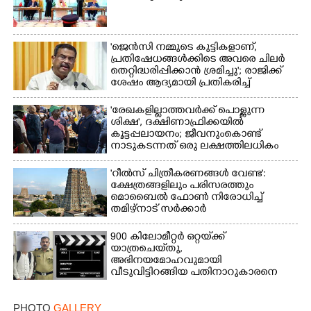
×
Share this link
'ജെൻസി നമ്മുടെ കുട്ടികളാണ്,
പ്രതിഷേധങ്ങൾക്കിടെ അവരെ ചിലർ
തെറ്റിദ്ധരിപ്പിക്കാൻ ശ്രമിച്ചു'; രാജിക്ക്
ശേഷം ആദ്യമായി പ്രതികരിച്ച്
ധർമ്മേന്ദ്ര പ്രധാൻ
'രേഖകളില്ലാത്തവർക്ക് പൊള്ളുന്ന
ശിക്ഷ', ദക്ഷിണാഫ്രിക്കയിൽ
Copy Link
കൂട്ടപ്പലായനം; ജീവനുംകൊണ്ട്
നാടുകടന്നത് ഒരു ലക്ഷത്തിലധികം
പേർ
'റീൽസ് ചിത്രീകരണങ്ങൾ വേണ്ട':
ക്ഷേത്രങ്ങളിലും പരിസരത്തും
മൊബൈൽ ഫോൺ നിരോധിച്ച്
തമിഴ്നാട് സർക്കാർ
900 കിലോമീറ്റർ ഒറ്റയ്‌ക്ക്
യാത്രചെ‌യ്‌തു,​
അഭിനയമോഹവുമായി
വീടുവിട്ടിറങ്ങിയ പതിനാറുകാരനെ
കണ്ടെത്തിയത് ഫിലിം സിറ്റിയിൽ
PHOTO
GALLERY