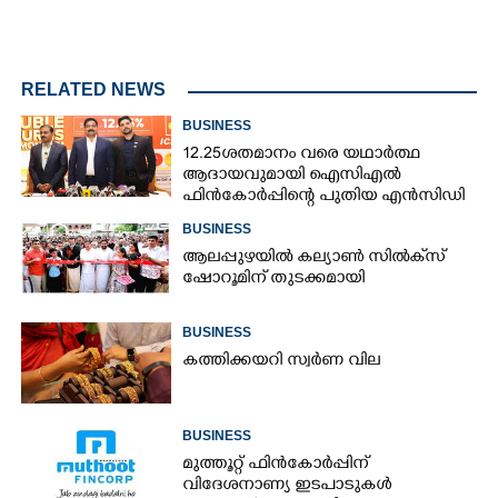
RELATED NEWS
BUSINESS
12.25ശതമാനം വരെ യഥാർത്ഥ
ആദായവുമായി ഐസിഎൽ
ഫിൻകോർപ്പിന്റെ പുതിയ എൻസിഡി
ഇഷ്യു ആരംഭിക്കുന്നു
BUSINESS
ആലപ്പുഴയിൽ കല്യാൺ സിൽക്‌സ്
ഷോറൂമിന് തുടക്കമായി
BUSINESS
കത്തിക്കയറി സ്വർണ വില
BUSINESS
മുത്തൂറ്റ് ഫിൻകോർപ്പിന്
വിദേശനാണ്യ ഇടപാടുകൾ