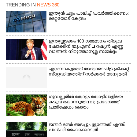
ക്യാമ്പിലെത്തിയ
എ.ഐ.സി.സി ജനറൽ
TRENDING IN
NEWS 360
എ.ഐ.സി.സി ജനറൽ
സെക്രട്ടറി കെ.സി
സെക്രട്ടറി കെ.സി
വേണുഗോപാൽ എം.പി.
ഇന്ത്യൻ ചട്ടം പാലിച്ച് പ്രവർത്തിക്കണം:
വേണുഗോപാൽ എം.പി
മെറ്റയോട് കേന്ദ്രം
സഹകരണ-എക്സൈസ്
കുരുന്നിനെ എടുത്ത്
വകുപ്പ് മന്ത്രി എം. ലിജു,
ലാളിച്ചപ്പോൾ.
എന്നിവർ
സഹകരണ-എക്സൈസ്
വകുപ്പ് മന്ത്രി എം. ലിജു,
ഇന്ത്യയ്ക്കടക്കം 100 ശതമാനം തീരുവ
കൃഷിവകുപ്പ് മന്ത്രി ടി.
ഷോക്കിന് യു.എസ്  റഷ്യൻ എണ്ണ
വാങ്ങൽ നിറുത്താനുള്ള സമ്മർദ്ദം
സിദ്ദിഖ്, റെജി ചെറിയാൻ
എം. എൽ. എ എന്നിവർ
സമീപം
എറണാകുളത്ത് അന്താരാഷ്ട്ര ക്രിക്കറ്റ്
സ്‌റ്റേഡിയത്തിന് സർക്കാർ അനുമതി
ഗൂഡല്ലൂരിൽ തോട്ടം തൊഴിലാളിയെ
കടുവ കൊന്നുതിന്നു; പ്രദേശത്ത്
പ്രതിഷേധം ശക്തം
ജന്ത‌‌ർ മന്ദർ അടച്ചുപൂട്ടാത്തത് എന്ത്:
ഡൽഹി ഹൈക്കോടതി