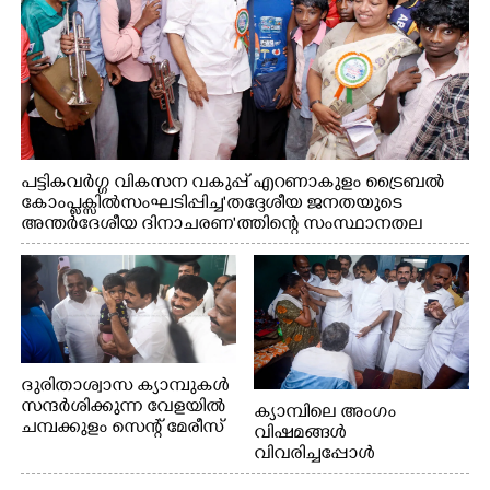
പട്ടികവർഗ്ഗ വികസന വകുപ്പ് എറണാകുളം ട്രൈബൽ
കോംപ്ലക്സിൽ സംഘടിപ്പിച്ച "തദ്ദേശീയ ജനതയുടെ
അന്തർദേശീയ ദിനാചരണ"ത്തിന്റെ സംസ്ഥാനതല
ഉദ്ഘാടനത്തിന് ശേഷം മുഖ്യമന്ത്രി വി.ഡി.
സതീശൻ കുട്ടികളോടൊപ്പം ഫോട്ടോയ്ക്ക് പോസ് ചെയ്യുന്നു.
മന്ത്രി കെ.എ. തുളസി സമീപം
ദുരിതാശ്വാസ ക്യാമ്പുകൾ
സന്ദർശിക്കുന്ന വേളയിൽ
ക്യാമ്പിലെ അംഗം
ചമ്പക്കുളം സെന്റ് മേരീസ്
വിഷമങ്ങൾ
ഹയർ സെക്കൻഡറി
വിവരിച്ചപ്പോൾ
സ്കൂളിലെ
സമാധാനിപ്പിക്കുന്ന