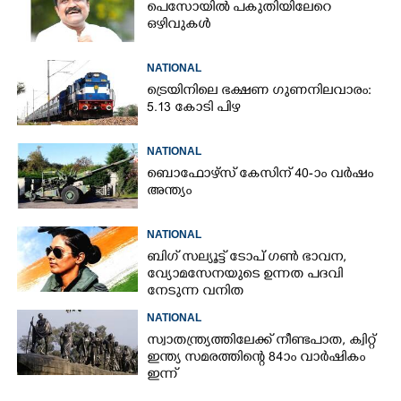
പെസോയിൽ പകുതിയിലേറെ
ഒഴിവുകൾ
NATIONAL
ട്രെയിനിലെ ഭക്ഷണ ഗുണനിലവാരം:
5.13 കോടി പിഴ
NATIONAL
ബൊഫോഴ്സ് കേസിന് 40-ാം വ‌ർഷം
അന്ത്യം
NATIONAL
ബിഗ് സല്യൂട്ട് ടോപ് ഗൺ ഭാവന,​
വ്യോമസേനയുടെ ഉന്നത പദവി
നേടുന്ന വനിത
NATIONAL
സ്വാതന്ത്ര്യത്തിലേക്ക് നീണ്ടപാത, ക്വിറ്റ്
ഇന്ത്യ സമരത്തിന്റെ 84ാം വാർഷികം
ഇന്ന്