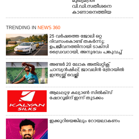
മുഖ്യമന്ത്രി
വി.ഡി.സതീശനെ
കാണാനെത്തിയ
മോഹനൻ നായർ
TRENDING IN
NEWS 360
25 വർഷത്തെ ജോലി ഒറ്റ
ദിവസംകൊണ്ട് തകർന്നു;
ഉപജീവനത്തിനായി ടാക്‌സി
ഡ്രൈവറായി,​ അനുഭവം പങ്കുവച്ച്
യുവതി
അണ്ടർ 20 ലോക അത്‌ലറ്റിക്സ്
ചാമ്പ്യൻഷിപ്പ്; ജാവലിൻ ത്രോയിൽ
ഇന്ത്യയ്ക്ക് വെള്ളി
ആലപ്പുഴ കല്യാൺ സിൽക്‌സ്
ഷോറൂമിന് ഇന്ന് തുടക്കം
ഇക്കുറിയെങ്കിലും റോയലാകണം