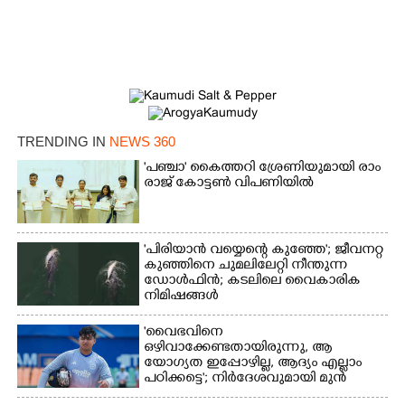
TRENDING IN
NEWS 360
'​പ​ഞ്ചാ​'​ ​കൈ​ത്ത​റി​ ​ശ്രേ​ണി​യു​മാ​യി​ ​രാം​
രാ​ജ് ​കോ​ട്ടൺ വിപണിയിൽ
'പിരിയാൻ വയ്യെന്റെ കുഞ്ഞേ'; ജീവനറ്റ
കുഞ്ഞിനെ ചുമലിലേറ്റി നീന്തുന്ന
ഡോൾഫിൻ; കടലിലെ വൈകാരിക
നിമിഷങ്ങൾ
'വൈഭവിനെ
ഒഴിവാക്കേണ്ടതായിരുന്നു,​ ആ
യോഗ്യത ഇപ്പോഴില്ല, ആദ്യം എല്ലാം
പഠിക്കട്ടെ'; നിർദേശവുമായി മുൻ
ക്രിക്കറ്റ് താരം