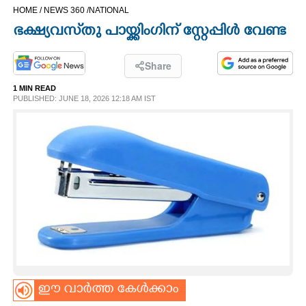
HOME /
NEWS 360 /
NATIONAL
CINEMA
ഭക്ഷ്യവസ്‌തു പായ്ക്കിംഗിന് സ്റ്റേപ്പിൾ വേണ്ട
OPINION
Share
1 MIN READ
PHOTOS
PUBLISHED: JUNE 18, 2026 12:18 AM IST
LIFESTYLE
SPIRITUAL
INFO+
ART
ഈ വാർത്ത കേൾക്കാം
ASTRO