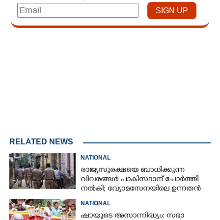
Loaded
:
4.93%
/
Mute
RELATED NEWS
NATIONAL
രാജ്യസുരക്ഷയെ ബാധിക്കുന്ന
വിവരങ്ങൾ പാകിസ്ഥാന് ചോ‌ർത്തി
നൽകി; വ്യോമസേനയിലെ ഉന്നതൻ
അറസ്റ്റിൽ
NATIONAL
ഷായുടെ അസാന്നിദ്ധ്യം: സഭാ