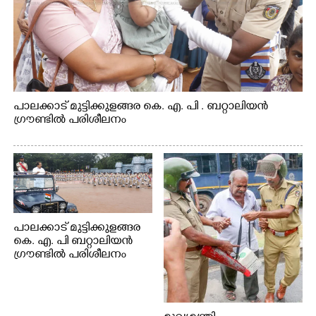
പാലക്കാട് മുട്ടിക്കുളങ്ങര കെ. എ. പി . ബറ്റാലിയൻ
ഗ്രൗണ്ടിൽ പരിശീലനം
പാലക്കാട് മുട്ടിക്കുളങ്ങര
കെ. എ. പി ബറ്റാലിയൻ
ഗ്രൗണ്ടിൽ പരിശീലനം