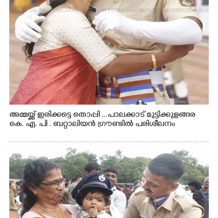
അമ്മയ്ക്ക് ഇരിക്കട്ടെ തൊപ്പി ...പാലക്കാട് മുട്ടിക്കുളങ്ങര
കെ. എ. പി . ബറ്റാലിയൻ ഗ്രൗണ്ടിൽ പരിശീലനം