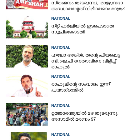
സ്‌തംഭനം തുടരുന്നു, 'രാജ്യസഭാ
അദ്ധ്യക്ഷന്റേത് നിരീക്ഷണം മാത്രം'
NATIONAL
നീറ്റ് ഹർജിയിൽ ഇടപെടാതെ
സുപ്രീംകോടതി
NATIONAL
ഹലോ അങ്കിൾ,​ തന്റെ പ്രിയപ്പെട്ട
ബി.ജെ.പി നേതാവിനെ വിളിച്ച്
രാഹുൽ
NATIONAL
രാഹുലിന്റെ സംവാദം ഇന്ന്
പ്രയാഗ്‌രാജിൽ
NATIONAL
ഉത്തരേന്ത്യയിൽ മഴ തുടരുന്നു,​
അസാമിൽ മരണം 97
NATIONAL