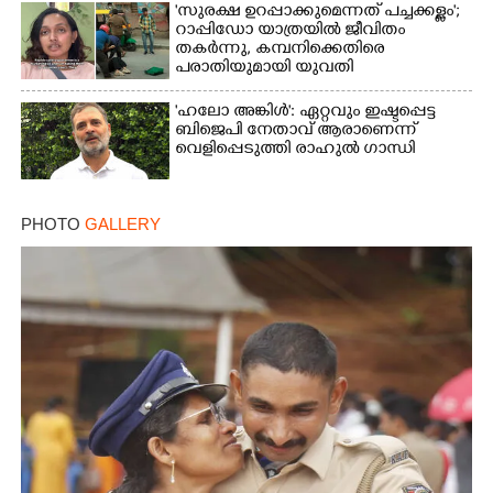
'സുരക്ഷ ഉറപ്പാക്കുമെന്നത് പച്ചക്കള്ളം';
റാപ്പിഡോ യാത്രയിൽ ജീവിതം
തകർന്നു, കമ്പനിക്കെതിരെ
പരാതിയുമായി യുവതി
×
Share this link
'ഹലോ അങ്കിൾ': ഏറ്റവും ഇഷ്ടപ്പെട്ട
ബിജെപി നേതാവ് ആരാണെന്ന്
വെളിപ്പെടുത്തി രാഹുൽ ഗാന്ധി
PHOTO
GALLERY
Copy Link