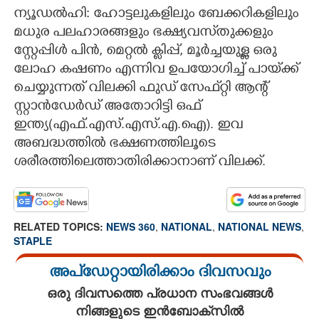
ന്യൂഡൽഹി: ഹോട്ടലുകളിലും ബേക്കറികളിലും
CARTOONS
മധുര പലഹാരങ്ങളും ഭക്ഷ്യവസ്‌തുക്കളും
സ്റ്റേപ്പിൾ പിൻ, മെറ്റൽ ക്ലിപ്പ്, മൂർച്ചയുള്ള ഒരു
LITERATURE
ലോഹ കഷണം എന്നിവ ഉപയോഗിച്ച് പായ്‌ക്ക്
ചെയ്യുന്നത് വിലക്കി ഫുഡ് സേഫ്‌റ്റി ആന്റ്
സ്റ്റാൻഡേർഡ് അതോറിട്ടി ഒഫ്
ZOOM
ഇന്ത്യ(എഫ്.എസ്.എസ്.എ.ഐ). ഇവ
അബദ്ധത്തിൽ ഭക്ഷണത്തിലൂടെ
CONTACT US
ശരീരത്തിലെത്താതിരിക്കാനാണ് വിലക്ക്.
RELATED TOPICS:
NEWS 360
,
NATIONAL
,
NATIONAL NEWS
,
STAPLE
അപ്ഡേറ്റായിരിക്കാം ദിവസവും
ഒരു ദിവസത്തെ പ്രധാന സംഭവങ്ങൾ
നിങ്ങളുടെ ഇൻബോക്സിൽ