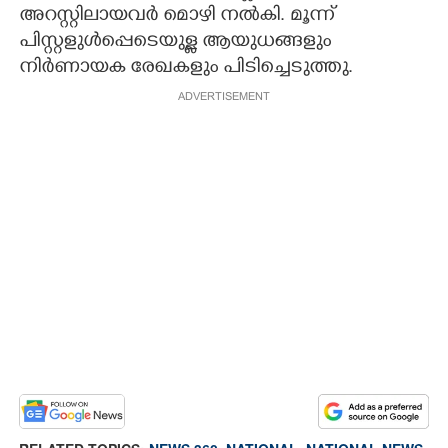
അറസ്റ്റിലായവർ മൊഴി നൽകി. മൂന്ന്
പിസ്റ്റളുൾപ്പെടെയുള്ള ആയുധങ്ങളും
നിർണായക രേഖകളും പിടിച്ചെടുത്തു.
ADVERTISEMENT