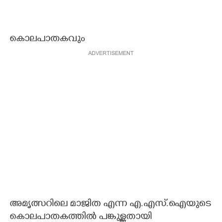
കൊലപാതകവും
ADVERTISEMENT
അമൃത്സറിലെ മാജിത എന്ന എ.എസ്.ഐയുടെ
കൊലപാതകത്തിൽ പങ്കുള്ളതായി