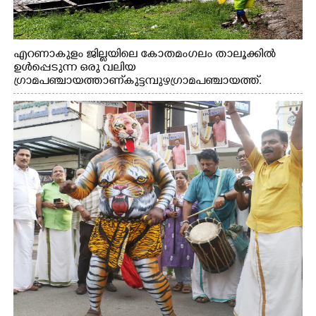
എറണാകുളം ജില്ലയിലെ കോതമംഗലം താലൂക്കിൽ
ഉൾപ്പെടുന്ന ഒരു വലിയ
ഗ്രാമപഞ്ചായത്താണ് കുട്ടമ്പുഴ ഗ്രാമ പഞ്ചായത്ത്.
ആദിവാസി ഊരുകളായ വെള്ളാരംകുത്ത്, കത്തിപ്പാറ,
ഉറിയംപെട്ടി, തേക്കല്ല്, വെട്ടിക്കല്ല്, മഞ്ചപ്പാറ എന്നീ ആറു
സ്ഥലങ്ങളിലേക്കുള്ള പ്രധാന സഞ്ചാര മാർഗമാണ് ഈ
കാണുന്ന കടത്ത് വള്ളം