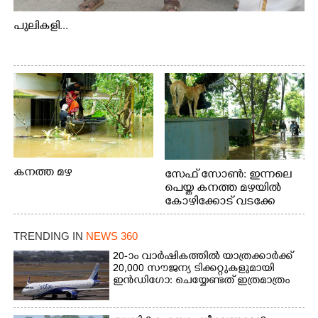
പുലികളി...
കനത്ത മഴ
സേഫ് സോൺ: ഇന്നലെ
പെയ്ത കനത്ത മഴയിൽ
കോഴിക്കോട് വടക്കേ
വയലിൽ വെള്ളം
കയറിയതിനെ തുടർന്ന്
TRENDING IN
NEWS 360
വീട്ടുസാധനങ്ങളുമായി
വെള്ളത്തിലൂടെ
20-ാം വാർഷികത്തിൽ യാത്രക്കാർക്ക്
20,000 സൗജന്യ ടിക്കറ്റുകളുമായി
നടന്നുവരുന്നവരെ
ഇൻഡിഗോ: ചെയ്യേണ്ടത് ഇത്രമാത്രം
മതിലിനു മുകളിൽ നോക്കി
നിൽക്കുന്ന
നായ. ഫോട്ടോ: കെ.വിശ്വജി