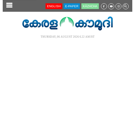
SECTIONS
ENGLISH
E-PAPER
KĀZHCHA
HOME
LATEST
THURSDAY, 06 AUGUST 2026 6.22 AM IST
AUDIO
NOTIFIED NEWS
POLL
KERALA
LOCAL
NEWS 360
CASE DIARY