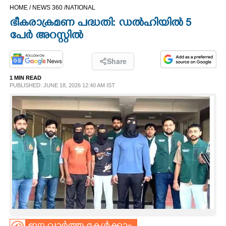
HOME /
NEWS 360 /
NATIONAL
CINEMA
ഭീകരാക്രമണ പദ്ധതി: ഡൽഹിയിൽ 5
പേർ അറസ്റ്റിൽ
OPINION
Share
PHOTOS
1 MIN READ
PUBLISHED: JUNE 18, 2026 12:40 AM IST
LIFESTYLE
SPIRITUAL
INFO+
ART
ASTRO