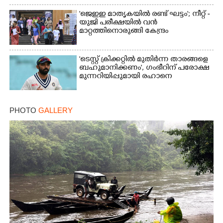
'ജെഇഇ മാതൃകയിൽ രണ്ട് ഘട്ടം'; നീറ്റ് -
യുജി പരീക്ഷയിൽ വൻ
മാറ്റത്തിനൊരുങ്ങി കേന്ദ്രം
'ടെസ്റ്റ് ക്രിക്കറ്റിൽ മുതിർന്ന താരങ്ങളെ
ബഹുമാനിക്കണം', ഗംഭീറിന് പരോക്ഷ
മുന്നറിയിപ്പുമായി രഹാനെ
PHOTO
GALLERY