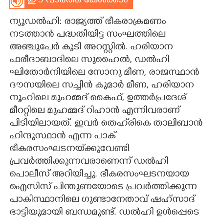
ഈ വാർത്ത കേൾക്കാം
CARTOONS
ന്യൂഡൽഹി: രാജ്യത്ത് ഭീകരാക്രമണം
നടത്താൻ പദ്ധതിയിട്ട സംഘത്തിലെ
LITERATURE
അഞ്ചുപേർ കൂടി അറസ്റ്റിൽ. ഹരിയാന
ഫരീദാബാദിലെ സുഹൈൽ, ഡൽഹി
ഘിതോർനിയിലെ സോനു മീണ, രാജസ്ഥാൻ
ZOOM
ദൗസയിലെ സച്ചിൻ കുമാർ മീണ, ഹരിയാന
നൂഹിലെ മുഹമ്മദ് കൈഫ്, ഉത്തർപ്രദേശ്
CONTACT US
മീററ്റിലെ മുഹമ്മദ് റിഹാൻ എന്നിവരാണ്
പിടിയിലായത്. ഇവർ തെഹ്‌രികെ താലിബാൻ
ഹിന്ദുസ്ഥാൻ എന്ന പാക്
ഭീകരസംഘടനയ്‌ക്കുവേണ്ടി
പ്രവർത്തിക്കുന്നവരാണെന്ന് ഡൽഹി
പൊലീസ് അറിയിച്ചു. ഭീകരസംഘടനയായ
ഐസിസ് പിന്തുണയോടെ പ്രവർത്തിക്കുന്ന
പാകിസ്ഥാനിലെ ഗുണ്ടാനേതാവ് ഷഹ്സാദ്
ഭാട്ടിയുമായി ബന്ധമുണ്ട്. ഡൽഹി ഉൾപ്പെടെ