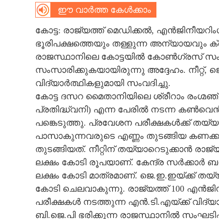
ഈ വാർത്ത കേൾക്കാം
CARTOONS
കോട്ട: രാജ്യത്ത് മെഡിക്കൽ, എൻജിനീയറിംഗ
ഭൂരിപക്ഷത്തെയും തള്ളുന്ന അന്യായവും 
LITERATURE
രാജസ്ഥാനിലെ കോട്ടയിൽ കോൺഗ്രസ് സ
സംസാരിക്കുകയായിരുന്നു അദ്ദേഹം. നീറ്റ്, 
ZOOM
വിദ്യാർത്ഥികളുമായി സംവദിച്ചു.
കോട്ട ദസറ മൈതാനിയിലെ ശ്രീറാം രംഗ്മഞ്ച
CONTACT US
പ്രതിദ്ധ്വനി) എന്ന പേരിൽ നടന്ന കൺവെ
പങ്കെടുത്തു. പ്രവേശന പരീക്ഷകൾക്ക് തയ്യ
പാസാകുന്നവരുടെ എണ്ണം തുടങ്ങിയ കണക
തുടങ്ങിയത്. നീറ്റിന് തയ്യാറെടുക്കാൻ രാജ
ലക്ഷം കോടി രൂപയാണ്. കേന്ദ്ര സർക്കാർ ബഡ്
ലക്ഷം കോടി മാത്രമാണ്. ജെ.ഇ.ഇയ്ക്ക് തയ്യ
കോടി ചെലവാകുന്നു. രാജ്യത്ത് 100 എൻജിന
പരീക്ഷകൾ നടത്തുന്ന എൻ.ടി.എയ്ക്ക് വിദ
ബി.ജെ.പി ഭരിക്കുന്ന രാജസ്ഥാനിൽ സംഘടിപ്പി