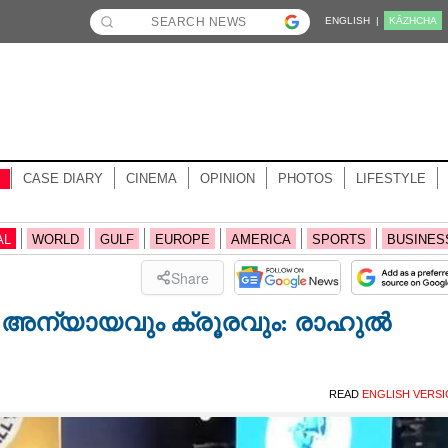
ENGLISH |
KĀZHCHA
CASE DIARY
CINEMA
OPINION
PHOTOS
LIFESTYLE
AL
WORLD
GULF
EUROPE
AMERICA
SPORTS
BUSINES
Share
ം അന്യായവും ക്രൂരവും: രാഹുൽ
READ
ENGLISH VERS