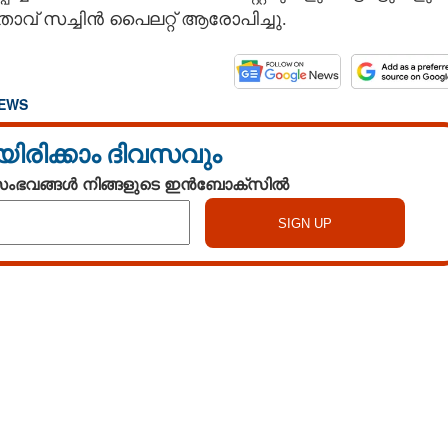
താവ് സച്ചിൻ പൈലറ്റ് ആരോപിച്ചു.
NEWS
യിരിക്കാം ദിവസവും
 സംഭവങ്ങൾ നിങ്ങളുടെ ഇൻബോക്സിൽ
Watch More