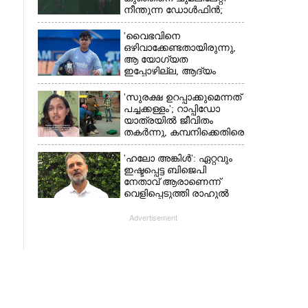
നീന്തുന്ന ഡോൾഫിൻ;
കടലിലെ വൈകാരിക
നിമിഷങ്ങൾ
'വൈഭവിനെ
ഒഴിവാക്കേണ്ടതായിരുന്നു,​
ആ യോഗ്യത
ഇപ്പോഴില്ല, ആദ്യം
:
എല്ലാം പഠിക്കട്ടെ';
നിർദേശവുമായി മുൻ
'സുരക്ഷ ഉറപ്പാക്കുമെന്നത്
ക്രിക്കറ്റ് താരം
പച്ചക്കള്ളം'; റാപ്പിഡോ
യാത്രയിൽ ജീവിതം
തകർന്നു, കമ്പനിക്കെതിരെ
പരാതിയുമായി യുവതി
'ഹലോ അങ്കിൾ': ഏറ്റവും
ഇഷ്ടപ്പെട്ട ബിജെപി
നേതാവ് ആരാണെന്ന്
വെളിപ്പെടുത്തി രാഹുൽ
ഗാന്ധി
Advertisement