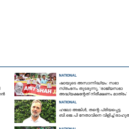
NATIONAL
ഷായുടെ അസാന്നിദ്ധ്യം: സഭാ
ി
സ്‌തംഭനം തുടരുന്നു, 'രാജ്യസഭാ
തൻ
അദ്ധ്യക്ഷന്റേത് നിരീക്ഷണം മാത്രം'
NATIONAL
ഹലോ അങ്കിൾ,​ തന്റെ പ്രിയപ്പെട്ട
Share this link
ബി.ജെ.പി നേതാവിനെ വിളിച്ച് രാഹു