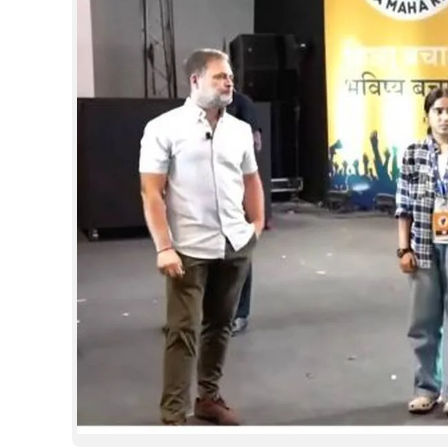
CINEMA
OPINION
PHOTOS
LIFESTYLE
SPIRITUAL
INFO+
ART
ASTRO