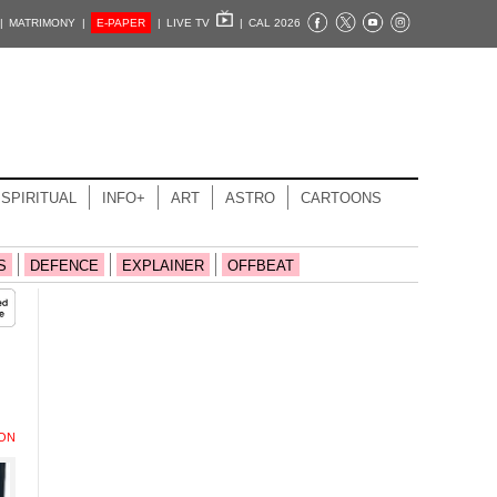
|
MATRIMONY |
E-PAPER
|
LIVE TV
|
CAL 2026
SPIRITUAL
INFO+
ART
ASTRO
CARTOONS
S
DEFENCE
EXPLAINER
OFFBEAT
ION