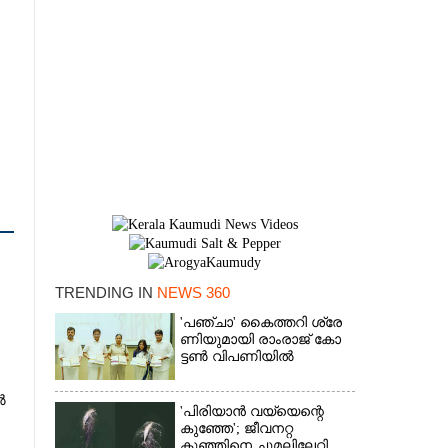
TRENDING IN
NEWS 360
'​പ​ഞ്ചാ​'​ ​കൈ​ത്ത​റി​ ​ശ്രേ​
×
ണി​യു​മാ​യി​ ​രാം​രാ​ജ് ​കോ​
ട്ടൺ വിപണിയിൽ
ൽ
'പിരിയാൻ വയ്യെന്റെ
കുഞ്ഞേ'; ജീവനറ്റ
കുഞ്ഞിനെ ചുമലിലേറ്റി