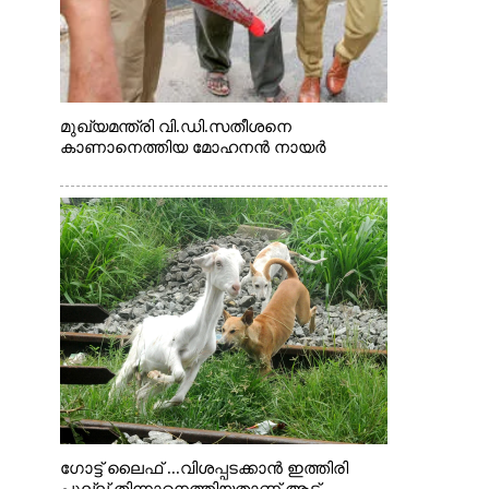
മുഖ്യമന്ത്രി വി.ഡി.സതീശനെ
കാണാനെത്തിയ മോഹനൻ നായർ
ഗോട്ട് ലൈഫ് ...വിശപ്പടക്കാൻ ഇത്തിരി