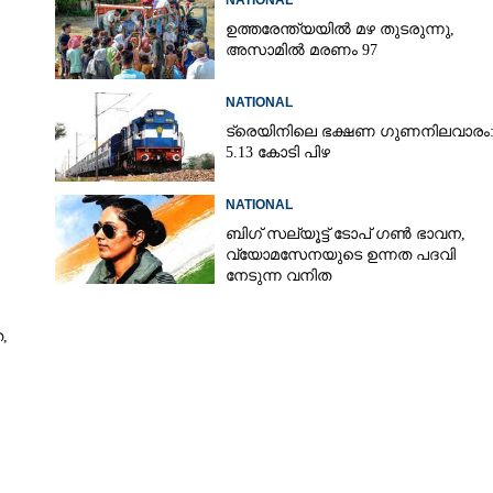
NATIONAL
ഉത്തരേന്ത്യയിൽ മഴ തുടരുന്നു,​
അസാമിൽ മരണം 97
Copy Link
ഷാ സമ്പ്രദായം
NATIONAL
രൂരവും: രാഹുൽ
ട്രെയിനിലെ ഭക്ഷണ ഗുണനിലവാരം
5.13 കോടി പിഴ
NATIONAL
ബിഗ് സല്യൂട്ട് ടോപ് ഗൺ ഭാവന,​
വ്യോമസേനയുടെ ഉന്നത പദവി
നേടുന്ന വനിത
,