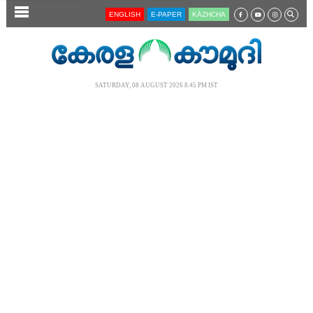
SECTIONS
ENGLISH
E-PAPER
KĀZHCHA
HOME
LATEST
SATURDAY, 08 AUGUST 2026 8.45 PM IST
AUDIO
NOTIFIED NEWS
POLL
KERALA
LOCAL
NEWS 360
CASE DIARY