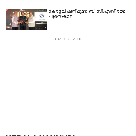
കേരളവിഷന് മൂന്ന് ബി.സി.എസ് രത്ന
പുരസ്‌കാരം
ADVERTISEMENT