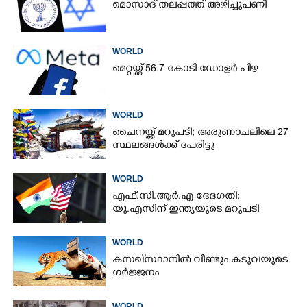
മൊസാദ് തലപ്പത്ത് അഴിച്ചുപണി
WORLD
മെറ്റയ്ക്ക് 56.7 കോടി ഡോളർ പിഴ
WORLD
ചൈനയ്ക്ക് മറുപടി; അരുണാചലിലെ 27
സ്ഥലങ്ങൾക്ക് പേരിട്ടു
WORLD
എഫ്.സി.ആർ.എ ഭേദഗതി:
യു.എസിന് ഇന്ത്യയുടെ മറുപടി
WORLD
കസഖ്‌സ്ഥാനിൽ വീണ്ടും കടുവയുടെ
ഗർജ്ജനം
WORLD