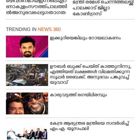
ഒഴിവ് ദിനമായ ഇന്നലെ എറ
മന്ത്രി രമേശ് ചെന്നിത്തലയ്ക്ക്
ണാകുളം സൗത്ത് പാലത്തി
പാലക്കാട് ജില്ലാ
ൽ അനുഭവപ്പെട്ട ഗതാഗത
കോൺഗ്രസ്
ക്കുരുക്ക്
TRENDING IN
NEWS 360
ഇക്കുറിയെങ്കിലും റോയലാകണം
ഊബർ ബുക്ക് ചെയ്‌ത് കാത്തുനിന്നു,​
എത്തിയത് ലക്ഷങ്ങൾ വിലമതിക്കുന്ന
സൂപ്പർ ബൈക്ക്,​ അനുഭവം പങ്കുവച്ച്
യുവാവ്
കാര്യവട്ടത്ത് ഗെയ്‌ലിരമ്പും
കേന്ദ്ര ആഭ്യന്ത്രര മന്ത്രിയെ സന്ദർശിച്ച്
എം.എ. യൂസഫലി