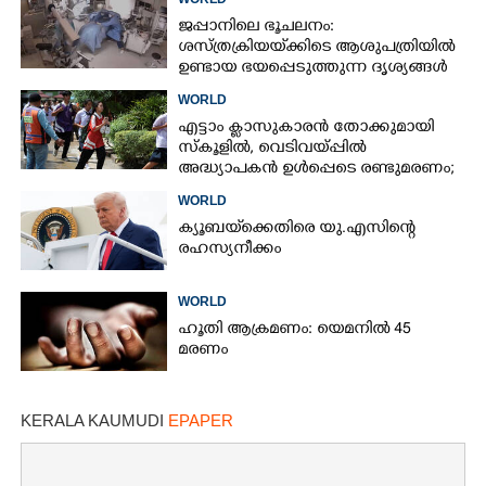
ജപ്പാനിലെ ഭൂചലനം:
ശസ്ത്രക്രിയ‌യ്‌ക്കി‌ടെ ആശുപത്രിയിൽ
ഉണ്ടായ ഭയപ്പെടുത്തുന്ന ദൃശ്യങ്ങൾ
പുറത്ത്
WORLD
എട്ടാം ക്ളാസുകാരൻ തോക്കുമായി
സ്കൂളിൽ, വെടിവയ്പ്പിൽ
അദ്ധ്യാപകൻ ഉൾപ്പെടെ രണ്ടുമരണം;
15 പേർക്ക് പരിക്ക്
WORLD
ക്യൂബയ്‌ക്കെതിരെ യു.എസിന്റെ
രഹസ്യനീക്കം
WORLD
ഹൂതി ആക്രമണം: യെമനിൽ 45
മരണം
KERALA KAUMUDI
EPAPER