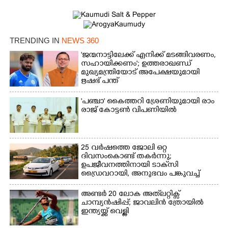
Copy Link
TRENDING IN
NEWS 360
'ജന്മനാട്ടിലേക്ക് എനിക്ക് മടങ്ങിവരണം,
സഹായിക്കണം'; ഉത്തരാഖണ്ഡ്
മുഖ്യമന്ത്രിയോട് അപേക്ഷയുമായി
ഋഷഭ് പന്ത്
'​പ​ഞ്ചാ​'​ ​കൈ​ത്ത​റി​ ​ശ്രേ​ണി​യു​മാ​യി​ ​രാം​
രാ​ജ് ​കോ​ട്ടൺ വിപണിയിൽ
25 വർഷത്തെ ജോലി ഒറ്റ
ദിവസംകൊണ്ട് തകർന്നു;
ഉപജീവനത്തിനായി ടാക്‌സി
ഡ്രൈവറായി,​ അനുഭവം പങ്കുവച്ച്
യുവതി
അണ്ടർ 20 ലോക അത്‌ലറ്റിക്സ്
ചാമ്പ്യൻഷിപ്പ്; ജാവലിൻ ത്രോയിൽ
ഇന്ത്യയ്ക്ക് വെള്ളി