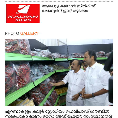
ആലപ്പുഴ കല്യാൺ സിൽക്‌സ്
ഷോറൂമിന് ഇന്ന് തുടക്കം
PHOTO
GALLERY
എറണാകുളം കലൂർ സ്റ്റേഡിയം ഹെലിപാഡ് ഗ്രൗണ്ടിൽ
സപ്ളൈകോ ഓണം മെഗാ ട്രേഡ് ഫെയർ സംസ്ഥാനതല