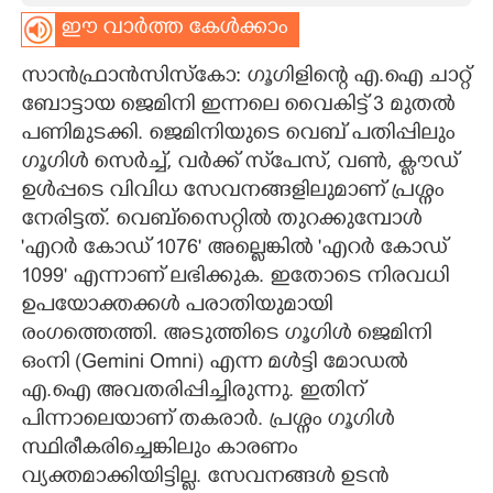
ഈ വാർത്ത കേൾക്കാം
CARTOONS
സാൻഫ്രാൻസിസ്കോ: ഗൂഗിളിന്റെ എ.ഐ ചാറ്റ്
LITERATURE
ബോട്ടായ ജെമിനി ഇന്നലെ വൈകിട്ട് 3 മുതൽ
പണിമുടക്കി. ജെമിനിയുടെ വെബ് പതിപ്പിലും
ഗൂഗിൾ സെർച്ച്, വർക്ക് സ്‌പേസ്, വൺ, ക്ലൗഡ്
ZOOM
ഉൾപ്പടെ വിവിധ സേവനങ്ങളിലുമാണ് പ്രശ്നം
നേരിട്ടത്. വെബ്സൈറ്റിൽ തുറക്കുമ്പോൾ
CONTACT US
'എറർ കോഡ് 1076' അല്ലെങ്കിൽ 'എറർ കോഡ്
1099' എന്നാണ് ലഭിക്കുക. ഇതോടെ നിരവധി
ഉപയോക്തക്കൾ പരാതിയുമായി
രംഗത്തെത്തി. അടുത്തിടെ ഗൂഗിൾ ജെമിനി
ഒംനി (Gemini Omni) എന്ന മൾട്ടി മോഡൽ
എ.ഐ അവതരിപ്പിച്ചിരുന്നു. ഇതിന്
പിന്നാലെയാണ് തകരാർ. പ്രശ്നം ഗൂഗിൾ
സ്ഥിരീകരിച്ചെങ്കിലും കാരണം
വ്യക്തമാക്കിയിട്ടില്ല. സേവനങ്ങൾ ഉടൻ