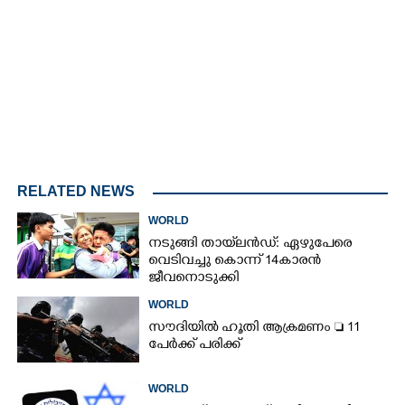
4.68%
/
Mute
RELATED NEWS
WORLD
നടുങ്ങി തായ്‌ലൻഡ്: ഏഴുപേരെ
വെടിവച്ചു കൊന്ന് 14കാരൻ
ജീവനൊടുക്കി
WORLD
സൗദിയിൽ ഹൂതി ആക്രമണം  11
പേർക്ക് പരിക്ക്
WORLD