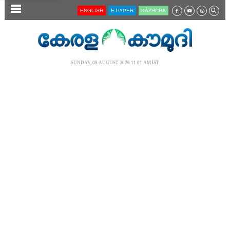
SECTIONS
ENGLISH
E-PAPER
KĀZHCHA
HOME
LATEST
SUNDAY, 09 AUGUST 2026 11.01 AM IST
AUDIO
NOTIFIED NEWS
POLL
KERALA
LOCAL
NEWS 360
CASE DIARY