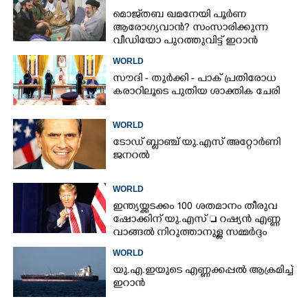
മൊജ്‌തബ ഖമനേയി പൂർണ
ആരോഗ്യവാൻ? സംസാരിക്കുന്ന
വീഡിയോ പുറത്തുവിട്ട് ഇറാൻ
വാർത്താ ഏജൻസി
WORLD
സൗദി - തുർക്കി - പാക് പ്രതിരോധ
കരാറിലൂടെ പുതിയ ശാക്തിക ചേരി
WORLD
ടോഡ് ബ്ലാഞ്ച് യു.എസ് അറ്റോർണി
ജനറൽ
WORLD
ഇന്ത്യയ്ക്കടക്കം 100 ശതമാനം തീരുവ
ഷോക്കിന് യു.എസ്  റഷ്യൻ എണ്ണ
വാങ്ങൽ നിറുത്താനുള്ള സമ്മർദ്ദം
WORLD
യു.എ.ഇയുടെ എണ്ണക്കപ്പൽ ആക്രമിച്ച്
ഇറാൻ