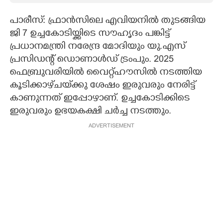
CARTOONS
പാരീസ്: ഫ്രാൻസിലെ എവിയനിൽ തുടങ്ങിയ
ജി 7 ഉച്ചകോടിയ്ക്കിടെ സൗഹൃദം പങ്കിട്ട്
പ്രധാനമന്ത്രി നരേന്ദ്ര മോദിയും യു.എസ്
LITERATURE
പ്രസിഡന്റ് ഡൊണാൾഡ് ട്രംപും. 2025
ഫെബ്രുവരിയിൽ വൈറ്റ്ഹൗസിൽ നടത്തിയ
ZOOM
കൂടിക്കാഴ്‌ചയ്‌ക്കു ശേഷം ഇരുവരും നേരിട്ട്
കാണുന്നത് ഇപ്പോഴാണ്. ഉച്ചകോടിക്കിടെ
CONTACT US
ഇരുവരും ഉഭയകക്ഷി ചർച്ച നടത്തും.
ADVERTISEMENT