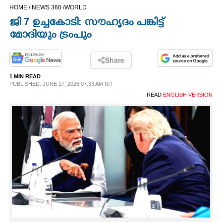
HOME /
NEWS 360 /
WORLD
CINEMA
ജി 7 ഉച്ചകോടി: സൗഹൃദം പങ്കിട്ട്
മോദിയും ട്രംപും
OPINION
Share
PHOTOS
1 MIN READ
PUBLISHED: JUNE 17, 2026 07:33 AM IST
LIFESTYLE
READ
ENGLISH VERSION
SPIRITUAL
INFO+
ART
ASTRO