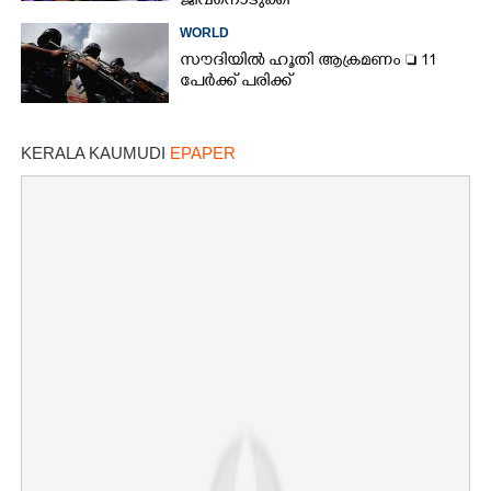
ജീവനൊടുക്കി
WORLD
സൗദിയിൽ ഹൂതി ആക്രമണം  11
പേർക്ക് പരിക്ക്
KERALA KAUMUDI
EPAPER