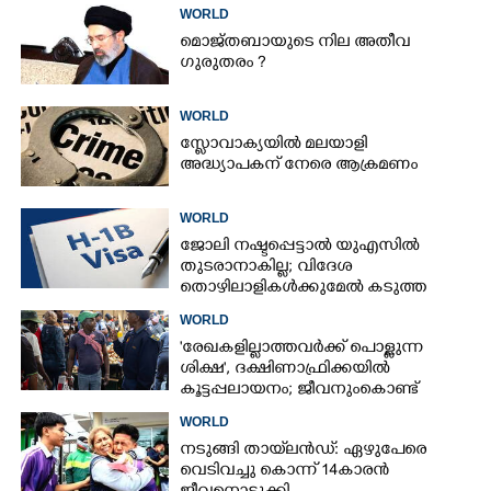
WORLD
മൊജ്തബായുടെ നില അതീവ
ഗുരുതരം ?
WORLD
സ്ലോവാക്യയിൽ മലയാളി
അദ്ധ്യാപകന് നേരെ ആക്രമണം
WORLD
ജോലി നഷ്ടപ്പെട്ടാൽ യുഎസിൽ
തുടരാനാകില്ല; വിദേശ
തൊഴിലാളികൾക്കുമേൽ കടുത്ത
നിയന്ത്രണവുമായി ട്രംപ്‌
WORLD
'രേഖകളില്ലാത്തവർക്ക് പൊള്ളുന്ന
ശിക്ഷ', ദക്ഷിണാഫ്രിക്കയിൽ
കൂട്ടപ്പലായനം; ജീവനുംകൊണ്ട്
നാടുകടന്നത് ഒരു ലക്ഷത്തിലധികം
WORLD
പേർ
നടുങ്ങി തായ്‌ലൻഡ്: ഏഴുപേരെ
വെടിവച്ചു കൊന്ന് 14കാരൻ