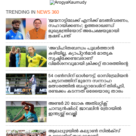
TRENDING IN
NEWS 360
'ജന്മനാട്ടിലേക്ക് എനിക്ക് മടങ്ങിവരണം,
സഹായിക്കണം'; ഉത്തരാഖണ്ഡ്
മുഖ്യമന്ത്രിയോട് അപേക്ഷയുമായി
ഋഷഭ് പന്ത്
‘അവിഹിതബന്ധം പുലർത്താൻ
കഴിയില്ല,​ ക്യാപ്റ്റൻമാർ മാതൃക
സൃഷ്ടിക്കേണ്ടവരാണ്'
വിമർശനവുമായി ക്രിക്കറ്റ് താരത്തിന്റെ
ഭാര്യ
54 റൺസിന് ഓൾഔട്ട്; ഓസ്‌ട്രേലിയൻ
പര്യടനത്തിന് മുന്നേ സന്നാഹ
മത്സരത്തിൽ ബംഗ്ലാദേശിന് തിരിച്ചടി,
രണ്ടക്കം കടന്നത് ഒരേയൊരു താരം
അണ്ടർ 20 ലോക അത്‌ലറ്റിക്സ്
ചാമ്പ്യൻഷിപ്പ്; ജാവലിൻ ത്രോയിൽ
ഇന്ത്യയ്ക്ക് വെള്ളി
ആലപ്പുഴയിൽ കല്യാൺ സിൽക്‌സ്