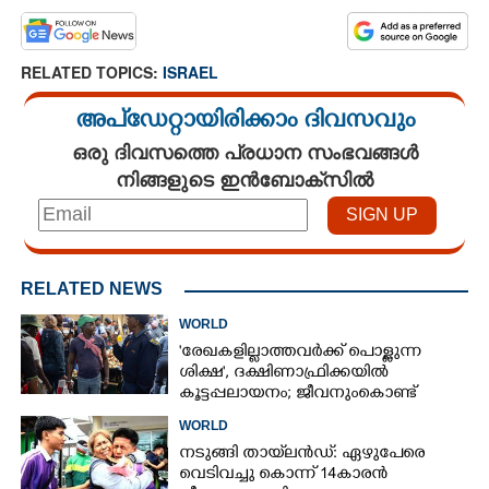
RELATED TOPICS:
ISRAEL
അപ്ഡേറ്റായിരിക്കാം ദിവസവും
ഒരു ദിവസത്തെ പ്രധാന സംഭവങ്ങൾ
നിങ്ങളുടെ ഇൻബോക്സിൽ
RELATED NEWS
WORLD
'രേഖകളില്ലാത്തവർക്ക് പൊള്ളുന്ന
ശിക്ഷ', ദക്ഷിണാഫ്രിക്കയിൽ
കൂട്ടപ്പലായനം; ജീവനുംകൊണ്ട്
നാടുകടന്നത് ഒരു ലക്ഷത്തിലധികം
WORLD
പേർ
നടുങ്ങി തായ്‌ലൻഡ്: ഏഴുപേരെ
വെടിവച്ചു കൊന്ന് 14കാരൻ