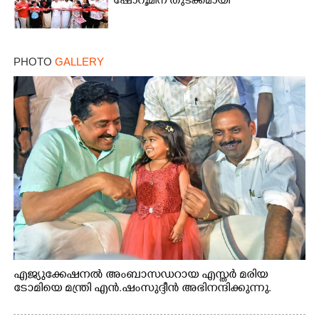
ഷോറൂമിന് തുടക്കമായി
PHOTO
GALLERY
എജ്യുക്കേഷനൽ അംബാസഡറായ എസ്തർ മരിയ
ടോമിയെ മന്ത്രി എൻ.ഷംസുദ്ദീൻ അഭിനന്ദിക്കുന്നു.