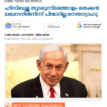
HOME /
NEWS 360 /
WORLD
CINEMA
ഹിസ്ബുള്ള തുടരുന്നിടത്തോളം തെക്കൻ
ലബനനിൽനിന്ന് പിന്മാറില്ല:നെതന്യാഹു
OPINION
Share
PHOTOS
1 MIN READ
| AUTHOR :
WEB DESK
PUBLISHED: JULY 02, 2026 02:33 AM IST
LIFESTYLE
SPIRITUAL
INFO+
ART
ASTRO
ഈ വാർത്ത കേൾക്കാം