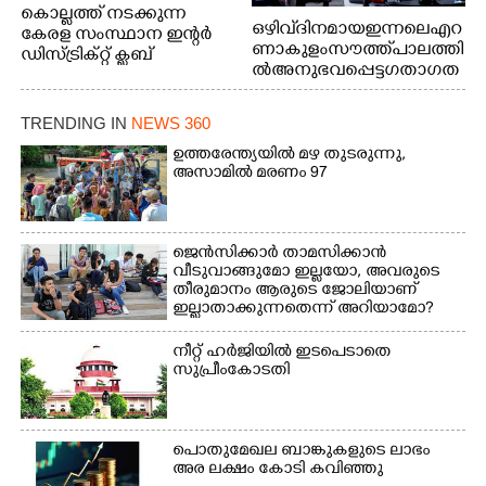
കൊല്ലത്ത് നടക്കുന്ന
ഒഴിവ് ദിനമായ ഇന്നലെ എറ
കേരള സംസ്ഥാന ഇന്റർ
ണാകുളം സൗത്ത് പാലത്തി
ഡിസ്ട്രിക്റ്റ് ക്ലബ്
ൽ അനുഭവപ്പെട്ട ഗതാഗത
അത്‌ലറ്റിക്
ക്കുരുക്ക്
ചാമ്പ്യൻഷിപ്പിൽ അണ്ടർ
20 ആൺകുട്ടികളുടെ 200
TRENDING IN
NEWS 360
മീറ്റർ ഓട്ടം ഫൈനൽ
ഉത്തരേന്ത്യയിൽ മഴ തുടരുന്നു,​
മത്സരത്തിനിടെ സിന്തറ്റിക്
അസാമിൽ മരണം 97
ട്രാക്കിന് കുറുകെ ഓടുന്ന
നായകൾ.
ജെൻസിക്കാർ താമസിക്കാൻ
വീടുവാങ്ങുമോ ഇല്ലയോ, അവരുടെ
തീരുമാനം ആരുടെ ജോലിയാണ്
ഇല്ലാതാക്കുന്നതെന്ന് അറിയാമോ?
നീറ്റ് ഹർജിയിൽ ഇടപെടാതെ
സുപ്രീംകോടതി
പൊതുമേഖല ബാങ്കുകളുടെ ലാഭം
അര ലക്ഷം കോടി കവിഞ്ഞു