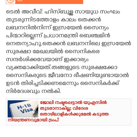
CARTOONS
ടെൽ അവീവ്: ഹിസ്ബുള്ള സായുധ സംഘം
തുടരുന്നിടത്തോളം കാലം തെക്കൻ
ലബനനിൽനിന്ന് ഇസ്രയേൽ സൈന്യം
LITERATURE
പിന്മാറില്ലെന്ന് പ്രധാനമന്ത്രി ബെഞ്ചമിൻ
നെതന്യാഹു.തെക്കൻ ലബനനിലെ ഇസ്രയേൽ
ZOOM
സുരക്ഷാ മേഖലയിൽ സൈനികരെ
സന്ദർശിക്കവേയാണ് ഇക്കാര്യം
CONTACT US
വ്യക്തമാക്കിയത്.തങ്ങളുടെ സുരക്ഷക്കോ
സൈനികരുടെ ജീവനോ ഭീഷണിയുണ്ടായാൽ
ഉടൻ തിരിച്ചടിക്കണമെന്നും സൈനികർക്ക്
നിർദേശവും നൽകി.
ജോലി നഷ്ടപ്പെട്ടാൽ യുഎസിൽ
തുടരാനാകില്ല; വിദേശ
തൊഴിലാളികൾക്കുമേൽ കടുത്ത
നിയന്ത്രണവുമായി ട്രംപ്‌