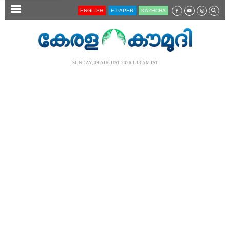
SECTIONS
ENGLISH
E-PAPER
KĀZHCHA
HOME
LATEST
SUNDAY, 09 AUGUST 2026 1.13 AM IST
AUDIO
NOTIFIED NEWS
POLL
KERALA
LOCAL
NEWS 360
CASE DIARY