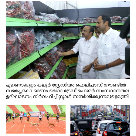
എറണാകുളം കലൂർ സ്റ്റേഡിയം ഹെലിപാഡ് ഗ്രൗണ്ടിൽ
സപ്ളൈകോ ഓണം മെഗാ ട്രേഡ് ഫെയർ സംസ്ഥാനതല
ഉദ്ഘാടനം നിർവഹിച്ച് സ്റ്റാൾ സന്ദർശിക്കുന്ന മുഖ്യമന്ത്രി
വി.ഡി. സതീശൻ. മന്ത്രി അനൂപ് ജേക്കബ് സമീപം