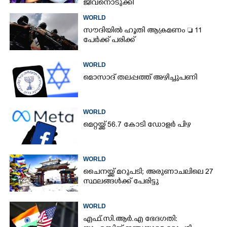
ജീവനൊടുക്കി
WORLD
സൗദിയിൽ ഹൂതി ആക്രമണം  11
പേർക്ക് പരിക്ക്
WORLD
മൊസാദ് തലപ്പത്ത് അഴിച്ചുപണി
WORLD
മെറ്റയ്ക്ക് 56.7 കോടി ഡോളർ പിഴ
WORLD
ചൈനയ്ക്ക് മറുപടി; അരുണാചലിലെ 27
സ്ഥലങ്ങൾക്ക് പേരിട്ടു
WORLD
എഫ്.സി.ആർ.എ ഭേദഗതി: