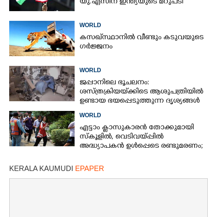
യു.എസിന് ഇന്ത്യയുടെ മറുപടി
WORLD
കസഖ്‌സ്ഥാനിൽ വീണ്ടും കടുവയുടെ
ഗർജ്ജനം
WORLD
ജപ്പാനിലെ ഭൂചലനം:
ശസ്ത്രക്രിയ‌യ്‌ക്കി‌ടെ ആശുപത്രിയിൽ
ഉണ്ടായ ഭയപ്പെടുത്തുന്ന ദൃശ്യങ്ങൾ
പുറത്ത്
WORLD
എട്ടാം ക്ളാസുകാരൻ തോക്കുമായി
സ്കൂളിൽ, വെടിവയ്പ്പിൽ
അദ്ധ്യാപകൻ ഉൾപ്പെടെ രണ്ടുമരണം;
15 പേർക്ക് പരിക്ക്
KERALA KAUMUDI
EPAPER