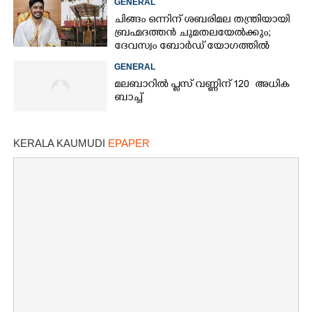
GENERAL
ചിങ്ങം ഒന്നിന് ശബരിമല തന്ത്രിയായി
ബ്രഹ്മദത്തൻ ചുമതലയേൽക്കും;
ദേവസ്വം ബോർഡ് യോഗത്തിൽ
തീരുമാനം
GENERAL
മലബാറിൽ പ്ലസ് വണ്ണിന് 120 അധിക
ബാച്ച്
KERALA KAUMUDI
EPAPER