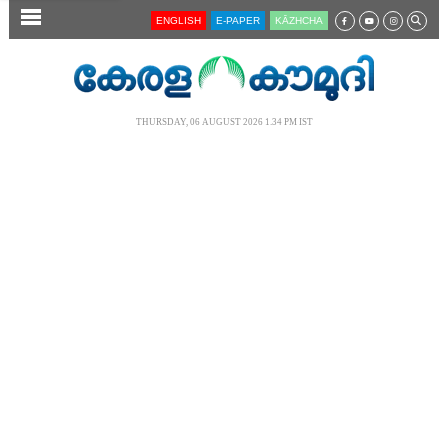
SECTIONS
ENGLISH
E-PAPER
KĀZHCHA
HOME
LATEST
THURSDAY, 06 AUGUST 2026 1.34 PM IST
AUDIO
NOTIFIED NEWS
POLL
KERALA
LOCAL
NEWS 360
CASE DIARY