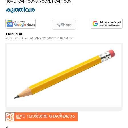
HOME /
CARTOONS /
POCKET CARTOON
CINEMA
കുത്തിവര
OPINION
Share
1 MIN READ
PHOTOS
PUBLISHED: FEBRUARY 22, 2026 12:16 AM IST
LIFESTYLE
SPIRITUAL
INFO+
ART
ഈ വാർത്ത കേൾക്കാം
ASTRO