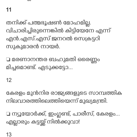
11
തനിക്ക് പത്മഭൂഷൺ മോഹമില്ല.
വിചാരിച്ചിരുന്നെങ്കിൽ കിട്ടിയേനേ എന്ന്
എൻ.എസ്.എസ് ജനറൽ സെക്രട്ടറി
സുകുമാരൻ നായർ.
 മരണാനന്തര ബഹുമതി ഒരെണ്ണം
മിച്ചമൊണ്ട്. എടുക്കട്ടോ...
12
കേരളം മുൻനിര രാജ്യങ്ങളുടെ സാമ്പത്തിക
നിലവാരത്തിലെത്തിയെന്ന് മുഖ്യമന്ത്രി.
 ന്യൂയോർക്ക്, ഇംഗ്ളണ്ട്, പാരീസ്, കേരളം...
എല്ലാരും കട്ടയ്ക്ക് നിൽക്കുവാ!
13