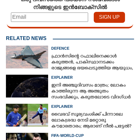
നിങ്ങളുടെ ഇൻബോക്സിൽ
RELATED NEWS
DEFENCE
ഫ്രാൻസിന്റെ റഫാലിനെക്കാൾ
കരുത്തൻ,​ പാകിസ്ഥാനടക്കം
രാജ്യങ്ങളെ ഭയപ്പെടുത്തിയ ആയുധം,​
ഇന്ത്യ നിർമ്മിച്ച എണ്ണം 100ലേക്ക്
EXPLAINER
ഇനി അഞ്ചുദിവസം മാത്രം; ലോകം
കാത്തിരുന്ന ആ അത്ഭുതം
സംഭവിക്കും, കരുതലോടെ വിദഗ്ധർ
EXPLAINER
വൈഭവ് സൂര്യവംശിക്ക് പിന്നാലെ
ലോകശ്രദ്ധ നേടി മറ്റൊരു
കൗമാരതാരം; ആരാണ് നീൽ പട്ടേൽ?
FIFA-WORLD-CUP