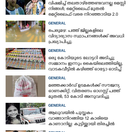
വിഷമിച്ച് തലതാഴ്‌ത്തേണ്ടവനല്ല മെസ്സി
നിങ്ങള്‍; മെറ്റ്‌ലൈഫ് മുതല്‍
മെറ്റ്‌ലൈഫ് വരെ നിറഞ്ഞാടിയ 2.0
×
Share this link
GENERAL
പെരുമഴ: പത്ത് ജില്ലകളിലെ
വിദ്യാഭ്യാസ സ്ഥാപനങ്ങൾക്ക് അവധി
പ്രഖ്യാപിച്ചു.
GENERAL
ഒരു കോടിയുടെ ലോട്ടറി അടിച്ചു;
Copy Link
സമ്മാനം ഇന്നും കൈയിലെത്തിയില്ല,
വാടകവീട്ടിൽ കഴിഞ്ഞ് ഓട്ടോ ഓടിച്ച്
73കാരൻ
GENERAL
മഞ്ഞക്കാർഡ് ഉടമകൾക്ക് സൗജന്യ
ഓണക്കിറ്റ്; വിതരണം ഓഗസ്റ്റ് പത്ത്
മുതൽ, 53 കോടി അനുവദിച്ചു
GENERAL
ആലുവയിൽ പുസ്തകം
വാങ്ങാനിറങ്ങിയ 12 കാരിയെ
കാണാനില്ല: കുട്ടിയ്ക്കായി തിരച്ചിൽ