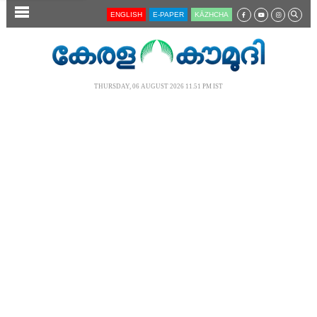
SECTIONS
ENGLISH
E-PAPER
KĀZHCHA
HOME
LATEST
THURSDAY, 06 AUGUST 2026 11.51 PM IST
AUDIO
NOTIFIED NEWS
POLL
KERALA
LOCAL
NEWS 360
CASE DIARY