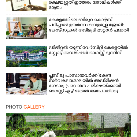
രക്ഷയുള്ളത് ഇത്തരം ജോലികൾക്ക്
മാത്രം
കേരളത്തിലെ ബിരുദ കോഴ്സ്
പഠിച്ചാൽ ഉയർന്ന ശമ്പളമുള്ള ജോലി:​
കോഴ്സുകൾ അടിമുടി മാറ്റാൻ പദ്ധതി
Copy Link
ഡിജിറ്റൽ യൂണിവേഴ്‌സിറ്റി കേരളയിൽ
സ്പോ‌ട്ട് അഡ്‌മിഷൻ ഓഗസ്റ്റ് മൂന്നിന്
പ്ലസ് ടു പാസായവർക്ക് കേന്ദ്ര
സർവകലാശാലയിൽ അഡ്‌മിഷൻ
നേടാം; പ്രവേശന പരീക്ഷയ്‌ക്കായി
ഓഗസ്റ്റ് ഏഴ് മുതൽ അപേക്ഷിക്കൂ
PHOTO
GALLERY