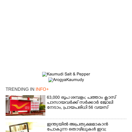
TRENDING IN
INFO+
63,000 രൂപ ശമ്പളം; പത്താം ക്ലാസ്
പാസായവർക്ക് സർക്കാർ ജോലി
നേടാം, പ്രായപരിധി 56 വയസ്
×
ഇന്ത്യയിൽ അപ്രത്യക്ഷമാകാൻ
Share this link
പോകുന്ന തൊഴിലുകൾ ഇവ;