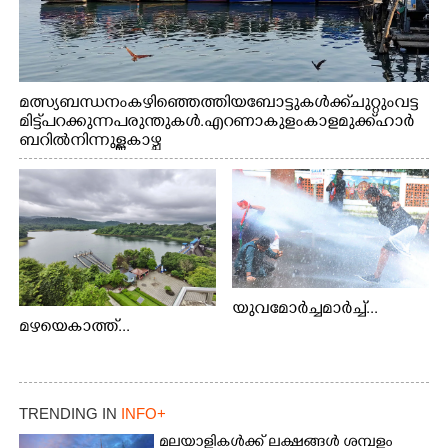
മത്സ്യബന്ധനം കഴിഞ്ഞെത്തിയ ബോട്ടുകൾക്ക് ചുറ്റും വട്ട
മിട്ട് പറക്കുന്ന പരുന്തുകൾ. എറണാകുളം കാളമുക്ക് ഹാർ
ബറിൽ നിന്നുള്ള കാഴ്ച
യുവമോർച്ചമാർച്ച്...
മഴയെകാത്ത്...
TRENDING IN
INFO+
മലയാളികൾക്ക് ലക്ഷങ്ങൾ ശമ്പളം