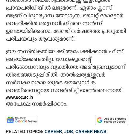
സർക്കാർ നിയമനപ്രകാരമുള്ള ഇളവുകൾ
പ്രായപരിധിയിൽ ലഭ്യമാണ്. ഏഴാം ക്ലാസ്
ആണ് വിദ്യാഭ്യാസ യോഗ്യത. ലൈറ്റ് മോട്ടോർ
വെഹിക്കിൾ ഡ്രൈവിംഗ് ലൈസൻസ്
ഉണ്ടായിരിക്കണം. അഞ്ച് വർഷത്തെ പ്രവൃത്തി
പരിചയവും ആവശ്യമാണ്.
ഈ തസ്‌തികയിലേക്ക് അപേക്ഷിക്കാൻ ഫീസ്
അടയ്‌ക്കേണ്ടതില്ല. ഡോക്യുമെന്റ്
പരിശോധനയും വ്യക്തിഗത അഭിമുഖവുമാണ്
തിരഞ്ഞെടുപ്പ് രീതി. താൽപ്പര്യമുള്ളവർ
സർവകലാശാലയുടെ ഔദ്യോഗിക
വെബ്‌സൈറ്റായ
സന്ദർശിച്ച് ഓൺലൈനായി
www.uoc.ac.in
അപേക്ഷ സമർപ്പിക്കാം.
RELATED TOPICS:
CAREER
,
JOB
,
CAREER NEWS