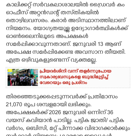
കാലിക്കറ്റ് സർവകലാശാലയിൽ ഡ്രൈവർ കം
CARTOONS
ഓഫീസ് അറ്റൻഡന്റ് തസ്‌തികയിൽ
തൊഴിലവസരം. കരാർ അടിസ്ഥാനത്തിലാണ്
നിയമനം. യോഗ്യതയുള്ള ഉദ്യോഗാർത്ഥികൾക്ക്
LITERATURE
ഓൺലൈനിലൂടെ അപക്ഷകൾ
സമർപ്പിക്കാവുന്നതാണ്. ജനുവരി 13 ആണ്
ZOOM
അപേക്ഷ സമർപ്പിക്കേണ്ട അവസാന തീയതി.
എത്ര ഒഴിവുകളുണ്ടെന്ന് വ്യക്തമല്ല.
CONTACT US
പ്രിയദർശിനി വന്ന് തളർന്നുപോയ
സ്വകാര്യബസുകളെ ബുദ്ധിമുട്ടിച്ച്
വേറെയും ഒരു പ്രശ്‌നം
തിരഞ്ഞെടുക്കപ്പെടുന്നവർക്ക് പ്രതിമാസം
21,070 രൂപ ശമ്പളമായി ലഭിക്കും.
അപേക്ഷകർക്ക് 2026 ജനുവരി ഒന്നിന് 36
വയസ് കവിയാൻ പാടില്ല. പട്ടിക ജാതി/ പട്ടിക
വർഗം, ഒബിസി, മറ്റ് പിന്നാക്ക വിഭാഗക്കാർക്കും