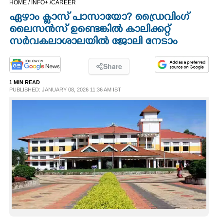
HOME /
INFO+ /
CAREER
CINEMA
ഏഴാം ക്ലാസ് പാസായോ? ഡ്രൈവിംഗ്
ലൈസൻസ് ഉണ്ടെങ്കിൽ കാലിക്കറ്റ്
OPINION
സർവകലാശാലയിൽ ജോലി നേടാം
PHOTOS
Share
1 MIN READ
PUBLISHED: JANUARY 08, 2026 11:36 AM IST
LIFESTYLE
SPIRITUAL
INFO+
ART
ASTRO