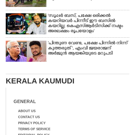
'സൂപ്പർ ബസ്, പക്ഷേ ഒരിക്കൽ
കയറിയവർ പിന്നീട് ഈ ബസിൽ
കയറില്ല; കെഎസ്ആർടിസിക്ക് നഷ്ടം
അരലക്ഷം രൂപയോളം'
"പിന്തുണ വേണ്ട,​ പക്ഷേ പിന്നിൽ നിന്ന്
കുത്തരുത് ", എംവി ജയരാജന്
അർജുൻ ആയങ്കിയുടെ മറുപടി
KERALA KAUMUDI
GENERAL
ABOUT US
CONTACT US
PRIVACY POLICY
TERMS OF SERVICE
EDITORIAL POLICY