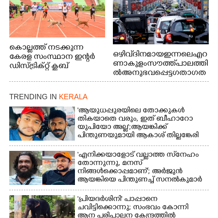
കൊല്ലത്ത് നടക്കുന്ന
ഒഴിവ് ദിനമായ ഇന്നലെ എറ
കേരള സംസ്ഥാന ഇന്റർ
ണാകുളം സൗത്ത് പാലത്തി
ഡിസ്ട്രിക്റ്റ് ക്ലബ്
ൽ അനുഭവപ്പെട്ട ഗതാഗത
അത്‌ലറ്റിക്
ക്കുരുക്ക്
ചാമ്പ്യൻഷിപ്പിൽ അണ്ടർ
20 ആൺകുട്ടികളുടെ 200
TRENDING IN
KERALA
മീറ്റർ ഓട്ടം ഫൈനൽ
'ആയുധപ്പുരയിലെ തോക്കുകൾ
മത്സരത്തിനിടെ സിന്തറ്റിക്
തികയാതെ വരും, ഇത് ബീഹാറോ
ട്രാക്കിന് കുറുകെ ഓടുന്ന
യുപിയോ അല്ല';ആയങ്കിക്ക്
നായകൾ.
പിന്തുണയുമായി ആകാശ് തില്ലങ്കേരി
'എനിക്കയാളോട് വല്ലാത്ത സ്‌നേഹം
തോന്നുന്നു, മനസ്
നിങ്ങൾക്കൊപ്പമാണ്'; അർജുൻ
ആയങ്കിയെ പിന്തുണച്ച് സനൽകുമാർ
'പ്രിയദർശിനി' പാപ്പാനെ
ചവിട്ടിക്കൊന്നു; സംഭവം കോന്നി
ആന പരിപാലന കേന്ദ്രത്തിൽ