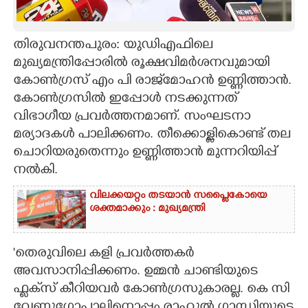
CARTOONS
തിരുവനന്തപുരം: യുഡിഎഫിലെ
മുഖ്യമന്ത്രിപ്പോരിൽ രൂക്ഷവിമർശനവുമായി
LITERATURE
കോൺഗ്രസ് എം പി രാജ്‌‌മോഹൻ ഉണ്ണിത്താൻ.
കോൺഗ്രസിൽ ഇപ്പോൾ നടക്കുന്നത്
ZOOM
വിഭാഗീയ പ്രവർത്തനമാണ്. സംഘടനാ
മര്യാദകൾ പാലിക്കണം. തീക്കൊള്ളികൊണ്ട് തല
CONTACT US
ചൊറിയരുതെന്നും ഉണ്ണിത്താൻ മുന്നറിയിപ്പ്
നൽകി.
വിലക്കയറ്റം തടയാൻ സപ്ലൈകോയെ
ശക്തമാക്കും : മുഖ്യമന്ത്രി
'തെരുവിലെ കളി പ്രവർത്തകർ
അവസാനിപ്പിക്കണം. ഉമ്മൻ ചാണ്ടിയുടെ
ഫ്ളക്‌സ് കീറിയവർ കോൺഗ്രസുകാരല്ല. കെ സി
വേണുഗോപാലിനൊപ്പം രാഹുൽ ഗാന്ധിയുടെ