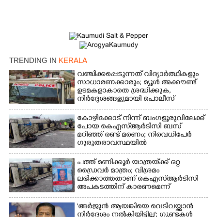
×
Share this link
TRENDING IN
KERALA
Copy Link
വഞ്ചിക്കപ്പെടുന്നത് വിദ്യാർത്ഥികളും
സാധാരണക്കാരും; മ്യൂൾ അക്കൗണ്ട്
ഉടമകളാകാതെ ശ്രദ്ധിക്കുക,
നിർദ്ദേശങ്ങളുമായി പൊലീസ്
കോഴിക്കോട് നിന്ന് ബംഗളൂരുവിലേക്ക്
പോയ കെഎസ്‌ആർടിസി ബസ്
മറിഞ്ഞ് രണ്ട് മരണം; നിരവധിപേർ
ഗുരുതരാവസ്ഥയിൽ
പത്ത് മണിക്കൂർ യാത്രയ്‌ക്ക് ഒറ്റ
ഡ്രൈവർ മാത്രം; വിശ്രമം
ലഭിക്കാത്തതാണ് കെഎസ്‌ആർടിസി
അപകടത്തിന് കാരണമെന്ന്
വിമർശനം
'അർജുൻ ആയങ്കിയെ വെടിവയ്ക്കാൻ
നിർദേശം നൽകിയിട്ടില്ല'; ഗുണ്ടകൾ