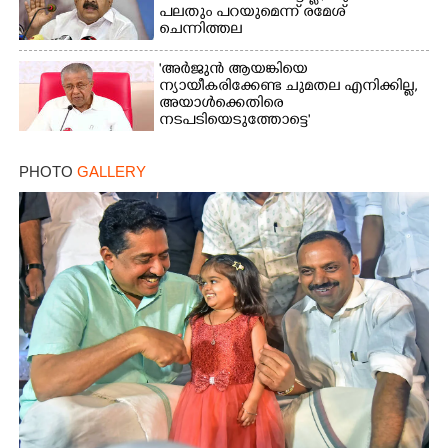
പലതും പറയുമെന്ന് രമേശ്
ചെന്നിത്തല
'അർജുൻ ആയങ്കിയെ
ന്യായീകരിക്കേണ്ട ചുമതല എനിക്കില്ല,
അയാൾക്കെതിരെ
നടപടിയെടുത്തോട്ടെ'
PHOTO
GALLERY