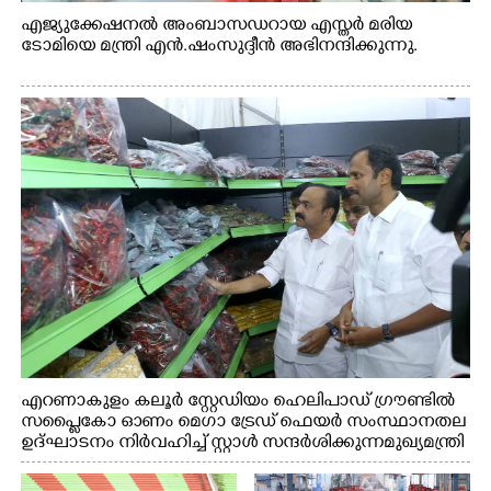
എജ്യുക്കേഷനൽ അംബാസഡറായ എസ്തർ മരിയ
ടോമിയെ മന്ത്രി എൻ.ഷംസുദ്ദീൻ അഭിനന്ദിക്കുന്നു.
എറണാകുളം കലൂർ സ്റ്റേഡിയം ഹെലിപാഡ് ഗ്രൗണ്ടിൽ
സപ്ളൈകോ ഓണം മെഗാ ട്രേഡ് ഫെയർ സംസ്ഥാനതല
ഉദ്ഘാടനം നിർവഹിച്ച് സ്റ്റാൾ സന്ദർശിക്കുന്ന മുഖ്യമന്ത്രി
വി.ഡി. സതീശൻ. മന്ത്രി അനൂപ് ജേക്കബ് സമീപം