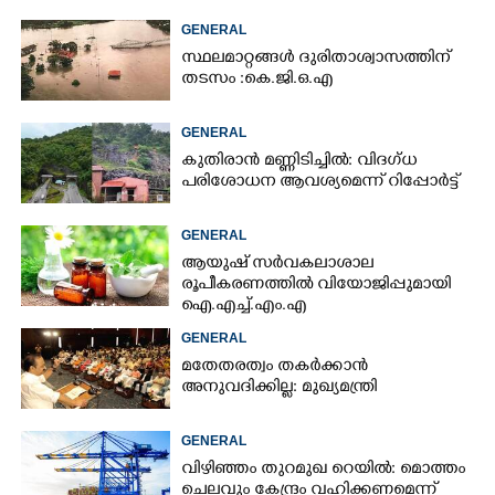
GENERAL
സ്ഥലമാറ്റങ്ങൾ ദുരിതാശ്വാസത്തിന്
തടസം :കെ.ജി.ഒ.എ
GENERAL
കുതിരാൻ മണ്ണിടിച്ചിൽ: വിദഗ്ധ
പരിശോധന ആവശ്യമെന്ന് റിപ്പോർട്ട്
GENERAL
ആയുഷ് സർവകലാശാല
രൂപീകരണത്തിൽ വിയോജിപ്പുമായി
ഐ.എച്ച്.എം.എ
GENERAL
മതേതരത്വം തകർക്കാൻ
അനുവദിക്കില്ല: മുഖ്യമന്ത്രി
GENERAL
വിഴിഞ്ഞം തുറമുഖ റെയിൽ: മൊത്തം
ചെലവും കേന്ദ്രം വഹിക്കണമെന്ന്