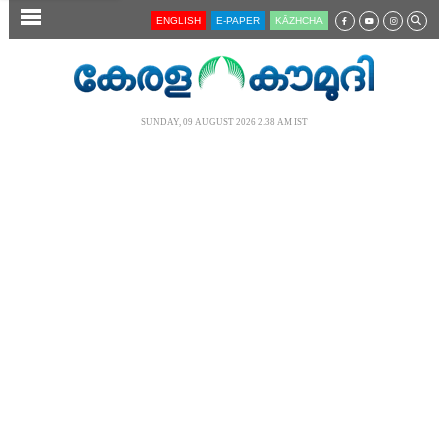
SECTIONS
ENGLISH
E-PAPER
KĀZHCHA
HOME
LATEST
SUNDAY, 09 AUGUST 2026 2.38 AM IST
AUDIO
NOTIFIED NEWS
POLL
KERALA
LOCAL
NEWS 360
CASE DIARY