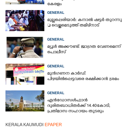
കേരളം
GENERAL
മുല്ലപ്പെരിയാർ: കനാൽ ഷട്ടർ തുറന്നു
 വെള്ളമെടുത്ത് തമിഴ്നാട്
GENERAL
മ്യൂൾ അക്കൗണ്ട്: ജാഗ്രത വേണമെന്ന്
പൊലീസ്
GENERAL
മുൻഗണന കാർഡ്:
പിഴയിൽപ്പെട്ടവരെ രക്ഷിക്കാൻ ശ്രമം
GENERAL
എൻഡോസൾഫാൻ
ദുരിതബാധിതർക്ക് 14.40കോടി,
പ്രതിമാസ സഹായം തുടരും
KERALA KAUMUDI
EPAPER