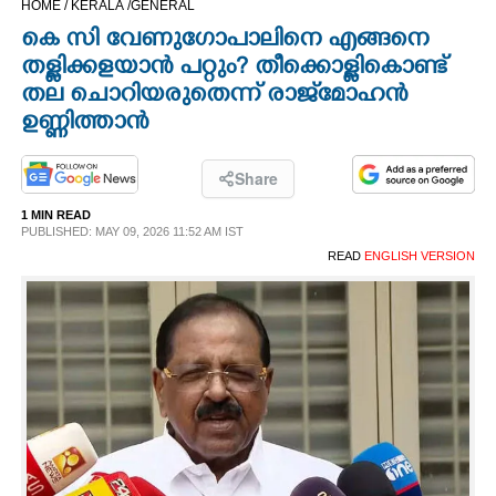
HOME /
KERALA /
GENERAL
CINEMA
കെ സി വേണുഗോപാലിനെ എങ്ങനെ
തള്ളിക്കളയാൻ പറ്റും? തീക്കൊള്ളികൊണ്ട്
OPINION
തല ചൊറിയരുതെന്ന് രാജ്‌‌മോഹൻ
ഉണ്ണിത്താൻ
PHOTOS
Share
LIFESTYLE
1 MIN READ
PUBLISHED: MAY 09, 2026 11:52 AM IST
READ
ENGLISH VERSION
SPIRITUAL
INFO+
ART
ASTRO