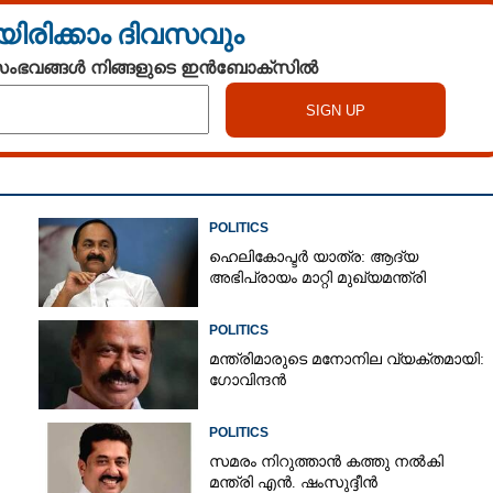
യിരിക്കാം ദിവസവും
 സംഭവങ്ങൾ നിങ്ങളുടെ ഇൻബോക്സിൽ
POLITICS
ഹെലികോപ്ടർ യാത്ര: ആദ്യ
അഭിപ്രായം മാറ്റി മുഖ്യമന്ത്രി
Share this link
POLITICS
മന്ത്രിമാരുടെ മനോനില വ്യക്തമായി:
ഗോവിന്ദൻ
POLITICS
സമരം നിറുത്താൻ കത്തു നൽകി
Copy Link
മന്ത്രി എൻ. ഷംസുദ്ദീൻ
തൃസ്ഥാനം: പിണറായി