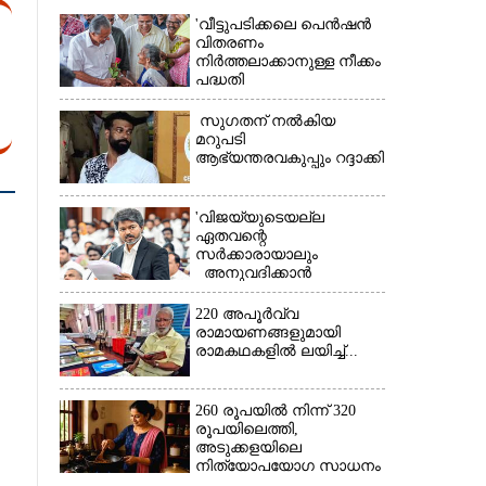
'വീട്ടുപടിക്കലെ പെൻഷൻ
വിതരണം
നിർത്തലാക്കാനുള്ള നീക്കം
പദ്ധതി
അവസാനിപ്പിക്കാനുള്ള
യുഡിഎഫ് അജണ്ടയുടെ
സുഗതന് നൽകിയ
ആദ്യപടി'
മറുപടി
ആഭ്യന്തരവകുപ്പും റദ്ദാക്കി
'വിജയ്‌യുടെയല്ല
ഏതവന്റെ
സർക്കാരായാലും
×
അനുവദിക്കാൻ
കഴിയില്ല;
മുല്ലപ്പെരിയാറിന്റെ
220 അപൂർവ്വ
വെള്ളം കൂട്ടുന്നത്
രാമായണങ്ങളുമായി
മനസിൽ വച്ചാൽമതി'
രാമകഥകളിൽ ലയിച്ച്...
260 രൂപയിൽ നിന്ന് 320
രൂപയിലെത്തി,
അടുക്കളയിലെ
നിത്യോപയോഗ സാധനം
വാങ്ങിയാൽ കൈപൊള്ളും