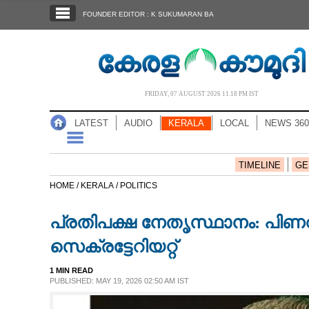
SECTIONS
FOUNDER EDITOR : K SUKUMARAN BA
HOME
LATEST
AUDIO
FRIDAY, 07 AUGUST 2026 11.18 PM IST
NOTIFIED NEWS
LATEST
AUDIO
KERALA
LOCAL
NEWS 360
POLL
KERALA
TIMELINE
GE
HOME /
KERALA /
POLITICS
LOCAL
പ്രതിപക്ഷ നേതൃസ്ഥാനം: പിണറ
NEWS 360
സെക്രട്ടേറിയറ്റ്
1 MIN READ
CASE DIARY
PUBLISHED: MAY 19, 2026 02:50 AM IST