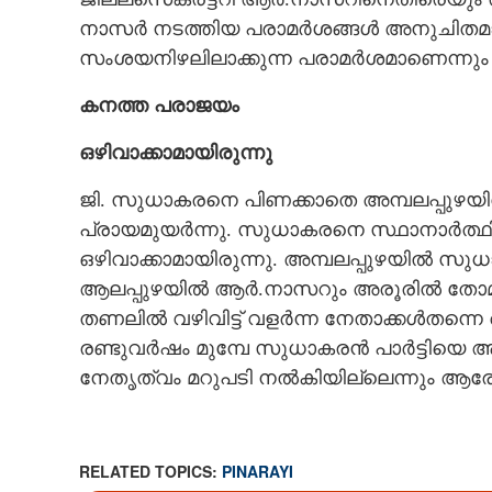
നാസർ നടത്തിയ പരാമർശങ്ങൾ അനുചിതമാണ്. 
സംശയനിഴലിലാക്കുന്ന പരാമർശമാണെന്നും വ
കനത്ത പരാജയം
ഒഴിവാക്കാമായിരുന്നു
ജി. സുധാകരനെ പിണക്കാതെ അമ്പലപ്പുഴയിൽ
പ്രായമുയർന്നു. സുധാകരനെ സ്ഥാനാർത്ഥിയ
ഒഴിവാക്കാമായിരുന്നു. അമ്പലപ്പുഴയിൽ 
ആലപ്പുഴയിൽ ആർ.നാസറും അരൂരിൽ തോമസ്
തണലിൽ വഴിവിട്ട് വളർന്ന നേതാക്കൾതന്നെ അദ്
രണ്ടുവർഷം മുമ്പേ സുധാകരൻ പാർട്ടിയെ ആക്ര
നേതൃത്വം മറുപടി നൽകിയില്ലെന്നും ആരോ
RELATED TOPICS:
PINARAYI