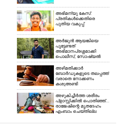
അഭിമന്യു കേസ്:
പ്രതികൾക്കെതിരെ
പുതിയ വകുപ്പ്
അർജുൻ ആയങ്കിയെ
പൂട്ടേണ്ടത്
അഭിമാനപ്രശ്നമാക്കി
പൊലീസ്, സാേഷ്യൽ
മീഡിയ ഉപയോഗിക്കുന്നത്
മറ്റൊരാളെന്ന് സംശയം
അഴിമതിക്കാർ
ബോർഡുകളുടെ തലപ്പത്ത്
വരാതെ നോക്കണം
കശുഅണ്ടി
അഴിമതിക്കേസിൽ
ഹൈക്കോടതി
അഴുകിച്ചീർത്ത ശരീരം
പ്ളാസ്റ്റിക്കിൽ പൊതിഞ്ഞ്...
രാജേഷിന്റെ മൃതദേഹം
എംബാം ചെയ്തില്ല