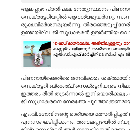
ആലപ്പുഴ: പ്രതിപക്ഷ നേതൃസ്ഥാനം പിണറായ
CARTOONS
സെക്രട്ടേറിയറ്റി​ൽ ആവശ്യമുയർന്നു. സം
രൂക്ഷവിമർശനമുയർന്നു. തിരഞ്ഞെടുപ്പ് 
LITERATURE
ഉണ്ടായില്ല. ജി.സുധാകരൻ ഉയർത്തിയ വെല
ZOOM
'ഷെഡ് മാത്രമല്ല, അടിയിലുള്ളതും മ
കണ്ണൂർ: പയ്യന്നൂർ അക്രമസംഭവങ്ങളി
എൽ.ഡി.എഫ് മാർച്ചിനിടെ സി.പി.എം ജി
CONTACT US
പിണറായിക്കെതിരെ ജനവികാരം ശക്തമായിരുന്നു
സെക്രട്ടറി ബ്രാഞ്ച് സെക്രട്ടറിയുടെ നി
ഇത്തരം രീതി തുടർന്നാൽ ഇനിയൊരിക്കലും
ജി.സുധാകരനെ നേരത്തേ പുറത്താക്കണമായി
എം.വി.ഗോവിന്ദന്റെ ഭാര്യയെ മത്സരിപ്പിച്ചത് ത
പുനസംഘടിപ്പിക്കണം. അമ്പലപ്പുഴയിൽ ന
ജില്ലസെക്രട്ടറി ആർ.നാസറിനെതിരെയും രൂ