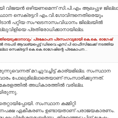
ി വിജയൻ ഒഴിയണമെന്ന്​ സി.പി.എം ആലപ്പുഴ ജില്ല
സ്ഥാന സെക്രട്ടറി എം.വി.ഗോവിന്ദനെതിരെയും
നേരിടാൻ പറ്റിയ സംഘടനാസംവിധാനം ജില്ലയിൽ
്ലുവിളിയെ പ്രതിരോധിക്കാനായില്ല.
ാന്തിയെടുക്കാനാവും' പ്രകോപന പ്രസംഗവുമായി കെ.കെ. രാഗേഷ്
ൽ നടപടി ആവശ്യപ്പെട്ട് ഡിവൈ.എസ്.പി ഓഫീസിലേക്ക് നടത്തിയ
ല്ലാ സെക്രട്ടറി കെ.കെ.രാഗേഷിന്റെ പ്രകോപന...
വെന്നത് മറച്ചുവച്ചിട്ട്​ കാര്യമില്ല. സംസ്ഥാന
ലവാരം പോലുമില്ലാതെയാണ് സംസാരിക്കുന്നത്.
 കേരളത്തിൽ അധികാരത്തിൽ വരില്ല.
രുന്നു.
െറ്റായി​പ്പോയി​. സംസ്ഥാന കമ്മിറ്റി
്യൂനപക്ഷ ഏകീകരണം ഉണ്ടായതാണ്​ പരാജയകാരണം.
ക്ഷ വിമർശനമുയർന്നു. തിരഞ്ഞെടുപ്പിന് ശേഷം