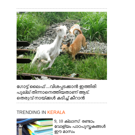
ഗോട്ട് ലൈഫ് ...വിശപ്പടക്കാൻ ഇത്തിരി
പുല്ല് തിന്നാനെത്തിയതാണ് ആട്.
തെരുവ് നായ്ക്കൾ കടിച്ച് കീറാൻ
വന്നതോടെ വയറിന്റെ ആന്തൽ മറന്ന്
ജീവന് വേണ്ടിയായി ഓട്ടം. എറണാകുളം
TRENDING IN
KERALA
വാത്തുരുത്തിയിൽ നിന്നുള്ള കാഴ്ച
9, 10 ക്ലാസ്: രണ്ടാം
വോള്യം പാഠപുസ്തകങ്ങൾ
ഈ മാസം