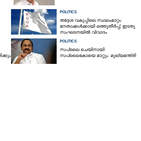
ലപ്പുഴ ജില്ലാ
POLITICS
തദ്ദേശ വകുപ്പിലെ സ്ഥലംമാറ്റം:
നേതാക്കൾക്കായി ഒത്തുതീർപ്പ്; ഇടതു
സംഘടനയിൽ വിവാദം
POLITICS
സപ്ലൈ ചെയിനായി
ക്കും
സപ്ലൈകോയെ മാറ്റും: മുഖ്യമന്ത്രി