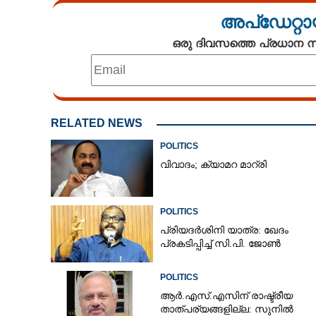
അപ്ഡേറ്റാ
ഒരു ദിവസത്തെ പ്രധാന
RELATED NEWS
POLITICS
വിവാദം; ക്യാമറ മാറ്രി
POLITICS
പ്രിയദർശിനി യാത്ര: ഖേദം
പ്രകടിപ്പിച്ച് സി.പി. ജോൺ
POLITICS
ആർ.എസ്.എസിന് രാഷ്ട്രീയ
താത്പര്യങ്ങളില്ല: സുനിൽ
പ്രതിപക്ഷ നേ