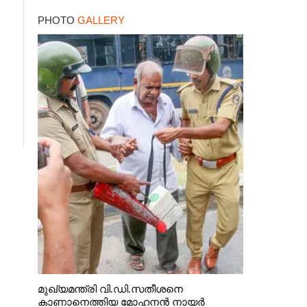
PHOTO
GALLERY
മുഖ്യമന്ത്രി വി.ഡി.സതീശനെ
കാണാനെത്തിയ മോഹനൻ നായർ