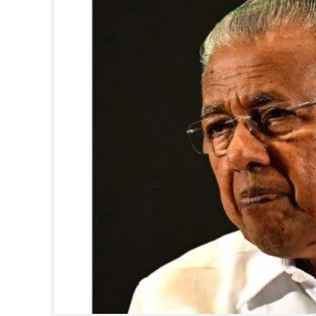
CINEMA
OPINION
PHOTOS
LIFESTYLE
SPIRITUAL
INFO+
ART
ASTRO