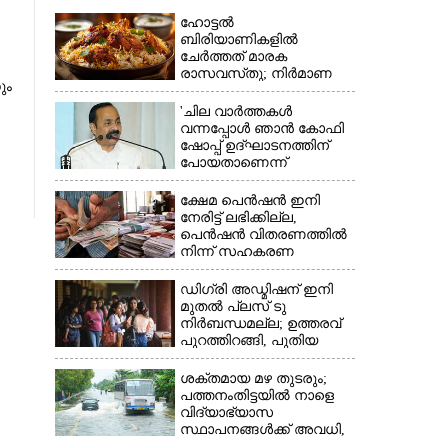
ഹോട്ടൽ
ബിരിയാണികളിൽ
ചേർത്തത് മാരക
രാസവസ്‌തു; നിർമാണ
ും
യൂണിറ്റിൽ എലികാഷ്‌ടവും
കുപ്പിച്ചില്ലും
'ചില വാർത്തകൾ
വന്നപ്പോൾ ഞാൻ കോഫി
ഷോപ്പ് ഉദ്ഘാടനത്തിന്
പോയതാണെന്ന്
×
വിചാരിച്ചു, 400 കോടിയുടെ
പ്രോജക്ടാണ് അത്'
ക്ഷേമ പെൻഷൻ ഇനി
നേരിട്ട് ലഭിക്കില്ല,​
പെൻഷൻ വിതരണത്തിൽ
നിന്ന് സഹകരണ
ബാങ്കുകളെ ഒഴിവാക്കി
ഡിഗ്രി അഡ്മിഷന് ഇനി
മുതൽ പ്ലസ് ടു
നിർബന്ധമല്ല; ഉത്തരവ്
പുറത്തിറങ്ങി, പുതിയ
മാറ്റങ്ങൾ അറിയാം
ശക്തമായ മഴ തുടരും;
പത്തനംതിട്ടയിൽ നാളെ
വിദ്യാഭ്യാസ
സ്ഥാപനങ്ങൾക്ക് അവധി,​
ജില്ലയിൽ ഇന്ന് റെ‌ഡും