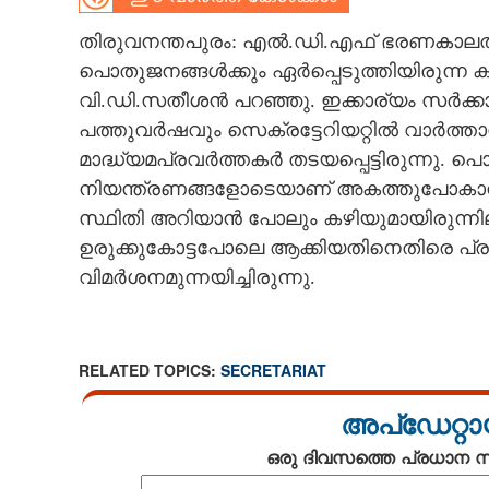
CARTOONS
തിരുവനന്തപുരം: എൽ.ഡി.എഫ് ഭരണകാലത്ത് സ
പൊതുജനങ്ങൾക്കും ഏർപ്പെടുത്തിയിരുന്ന കടു
വി.ഡി.സതീശൻ പറഞ്ഞു. ഇക്കാര്യം സർക്കാർ
LITERATURE
പത്തുവർഷവും സെക്രട്ടേറിയറ്റിൽ വാർത്ത
മാദ്ധ്യമപ്രവർത്തകർ തടയപ്പെട്ടിരുന്നു. പ
ZOOM
നിയന്ത്രണങ്ങളോടെയാണ് അകത്തുപോകാൻ ക
സ്ഥിതി അറിയാൻ പോലും കഴിയുമായിരുന്നില
CONTACT US
ഉരുക്കുകോട്ടപോലെ ആക്കിയതിനെതിരെ പ്
വിമർശനമുന്നയിച്ചിരുന്നു.
RELATED TOPICS:
SECRETARIAT
അപ്ഡേറ്റാ
ഒരു ദിവസത്തെ പ്രധാന