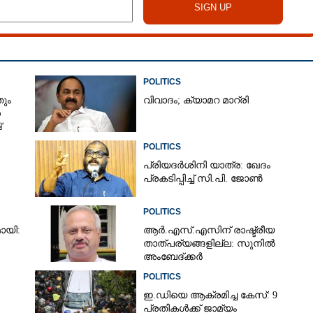
POLITICS
ും
വിവാദം; ക്യാമറ മാറ്രി
ന
്
POLITICS
പ്രിയദർശിനി യാത്ര: ഖേദം
പ്രകടിപ്പിച്ച് സി.പി. ജോൺ
POLITICS
ായി:
ആർ.എസ്.എസിന് രാഷ്ട്രീയ
താത്പര്യങ്ങളില്ല: സുനിൽ
അംബേദ്ക്കർ
POLITICS
ഇ.ഡിയെ ആക്രമിച്ച കേസ്: 9
പ്രതികൾക്ക് ജാമ്യം