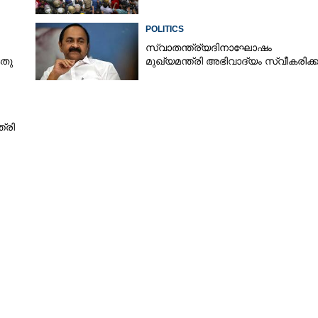
POLITICS
സ്വാതന്ത്ര്യദിനാഘോഷം
ടതു
മുഖ്യമന്ത്രി അഭിവാദ്യം സ്വീകരിക്ക
്രി
Share this link
Copy Link
ിലെ വിലക്ക് പിൻവലിക്കും