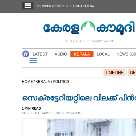
SECTIONS
FOUNDER EDITOR : K SUKUMARAN BA
HOME
LATEST
AUDIO
FRIDAY, 07 AUGUST 2026 8.29 AM IST
NOTIFIED NEWS
LATEST
AUDIO
KERALA
LOCAL
NEWS 360
POLL
KERALA
TIMELINE
GE
HOME /
KERALA /
POLITICS
LOCAL
സെക്രട്ടേറിയറ്റിലെ വിലക്ക് പിൻ
NEWS 360
1 MIN READ
PUBLISHED: MAY 19, 2026 02:23 AM IST
CASE DIARY