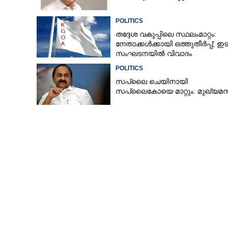
POLITICS
തദ്ദേശ വകുപ്പിലെ സ്ഥലംമാറ്റം:
നേതാക്കൾക്കായി ഒത്തുതീർപ്പ്; ഇ
സംഘടനയിൽ വിവാദം
POLITICS
സപ്ലൈ ചെയിനായി
സപ്ലൈകോയെ മാറ്റും: മുഖ്യമന്ത
സെക്രട്ടേറിയറ്റ