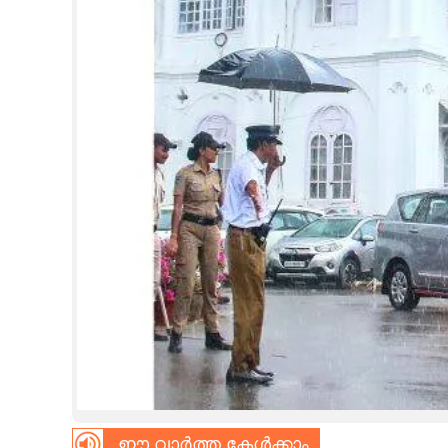
CINEMA
OPINION
PHOTOS
LIFESTYLE
SPIRITUAL
INFO+
ART
ASTRO
ഈ വാർത്ത കേൾക്കാം