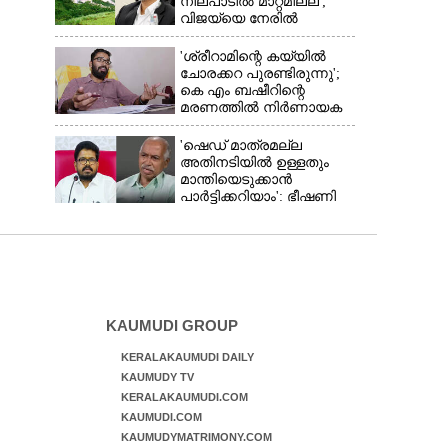
നിലപാടിൽ മാറ്റമില്ല';
വിജയ്‌യെ നേരിൽ
കാണാനൊരുങ്ങി കേരള
സർക്കാർ
'ശ്രീറാമിന്റെ കയ്യിൽ
ചോരക്കറ പുരണ്ടിരുന്നു';
കെ എം ബഷീറിന്റെ
മരണത്തിൽ നിർണായക
മൊഴിയുമായി ദൃക്‌സാക്ഷി
'ഷെഡ് മാത്രമല്ല
അതിനടിയിൽ ഉള്ളതും
മാന്തിയെടുക്കാൻ
പാർട്ടിക്കറിയാം': ഭീഷണി
പ്രസംഗവുമായി കെ കെ
രാഗേഷ്
KAUMUDI GROUP
KERALAKAUMUDI DAILY
KAUMUDY TV
KERALAKAUMUDI.COM
KAUMUDI.COM
KAUMUDYMATRIMONY.COM