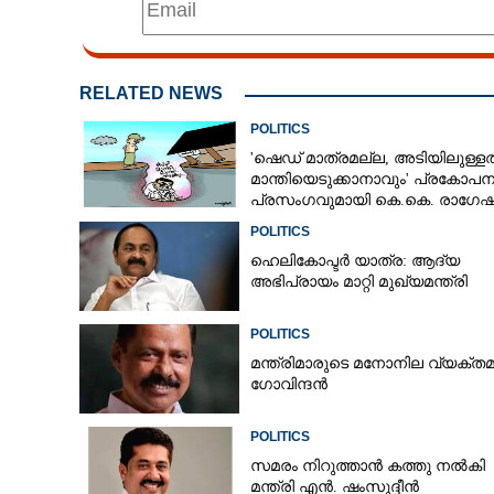
RELATED NEWS
POLITICS
'ഷെഡ് മാത്രമല്ല, അടിയിലുള്ളത
മാന്തിയെടുക്കാനാവും' പ്രകോപ
പ്രസംഗവുമായി കെ.കെ. രാഗേഷ
POLITICS
ഹെലികോപ്ടർ യാത്ര: ആദ്യ
അഭിപ്രായം മാറ്റി മുഖ്യമന്ത്രി
POLITICS
മന്ത്രിമാരുടെ മനോനില വ്യക്തമ
ഗോവിന്ദൻ
POLITICS
സമരം നിറുത്താൻ കത്തു നൽകി
മന്ത്രി എൻ. ഷംസുദ്ദീൻ