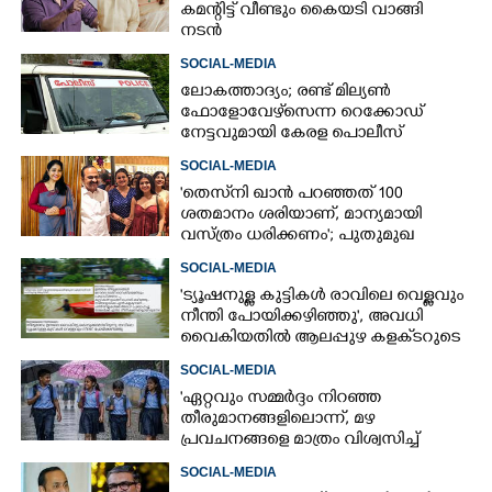
കമന്റിട്ട് വീണ്ടും കൈയടി വാങ്ങി
നടൻ
SOCIAL-MEDIA
ലോകത്താദ്യം; രണ്ട് മില്യണ്‍
ഫോളോവേഴ്‌സെന്ന റെക്കോഡ്
നേട്ടവുമായി കേരള പൊലീസ്
SOCIAL-MEDIA
'തെസ്‌നി ഖാൻ പറഞ്ഞത് 100
ശതമാനം ശരിയാണ്, മാന്യമായി
വസ്ത്രം ധരിക്കണം'; പുതുമുഖ
നടിക്കെതിരെ രൂക്ഷ വിമർശനം
SOCIAL-MEDIA
'ട്യൂഷനുള്ള കുട്ടികൾ രാവിലെ വെള്ളവും
നീന്തി പോയിക്കഴിഞ്ഞു', അവധി
വൈകിയതിൽ ആലപ്പുഴ കളക്‌ടറുടെ
പേജിൽ രൂക്ഷ വിമർശനം
SOCIAL-MEDIA
"ഏറ്റവും സമ്മർദ്ദം നിറഞ്ഞ
തീരുമാനങ്ങളിലൊന്ന്,​ മഴ
പ്രവചനങ്ങളെ മാത്രം വിശ്വസിച്ച്
അവധി പ്രഖ്യാപിക്കാൻ കഴിയില്ല"
SOCIAL-MEDIA