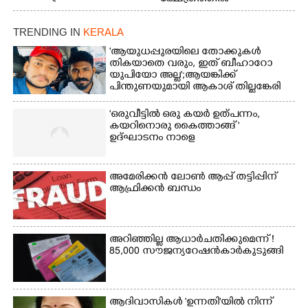
സംഘടിപ്പിച്ച ആനയൂട്ടിൽ
പങ്കെടുക്കുന്ന
TRENDING IN
KERALA
ആനകൾക്ക് പഴങ്ങൾ
നൽക്കുന്നവർ.
'ആയുധപ്പുരയിലെ തോക്കുകൾ
തികയാതെ വരും, ഇത് ബീഹാറോ
യുപിയോ അല്ല';ആയങ്കിക്ക്
പിന്തുണയുമായി ആകാശ് തില്ലങ്കേരി
'ഒരുവീട്ടിൽ ഒരു കയർ ഉത്പന്നം,
കയറിനൊരു കൈത്താങ്ങ് '
ഉദ്ഘാടനം നാളെ
അമേരിക്കൻ ലോൺ ആപ്പ് തട്ടിപ്പിന്
ആഫ്രിക്കൻ ബന്ധം
അറിഞ്ഞില്ല ആധാർ ചതിക്കുമെന്ന് !
85,000 സൗജന്യ റേഷൻകാർ കുടുങ്ങി
ആദിവാസികൾ 'ഉന്നതി'യിൽ നിന്ന്