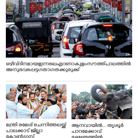
ഒഴിവ് ദിനമായ ഇന്നലെ എറണാകുളം സൗത്ത് പാലത്തിൽ
അനുഭവപ്പെട്ട ഗതാഗതക്കുരുക്ക്
മന്ത്രി രമേശ് ചെന്നിത്തലയ്ക്ക്
ആനവായിൽ... തൃശൂർ
പാലക്കാട് ജില്ലാ
പാറമേക്കാവ്
കോൺഗ്രസ്
ക്ഷേത്രത്തിൽ