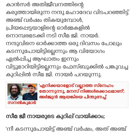
കാൻസർ അതിജീവനത്തിന്റെ
CARTOONS
കരുത്തായിരുന്ന നന്ദു മഹാദേവ വിടപറഞ്ഞിട്ട്
അഞ്ച് വർഷം തികയുമ്പോൾ,
പ്രിയപ്പെട്ടയാളിന്റെ ഓർമ്മകളിൽ
LITERATURE
നൊമ്പരമടക്കി നടി സീമ ജി. നായർ.
നന്ദുവിനെ ഓർക്കാത്ത ഒരു ദിവസം പോലും
ZOOM
കടന്നുപോയിട്ടില്ലെന്നും ആ വിയോഗം
ഏൽപ്പിച്ച ആഘാതം ഇന്നും
CONTACT US
വിട്ടുമാറിയിട്ടില്ലെന്നും ഫേസ്ബുക്കിൽ പങ്കുവച്ച
കുറിപ്പിൽ സീമ ജി. നായർ പറയുന്നു.
'എനിക്കയാളോട് വല്ലാത്ത സ്‌നേഹം
തോന്നുന്നു, മനസ് നിങ്ങൾക്കൊപ്പമാണ്';
അർജുൻ ആയങ്കിയെ പിന്തുണച്ച്
സനൽകുമാർ
സീമ ജീ നായരുടെ കുറിപ്പ് വായിക്കാം;
'നീ കടന്നുപോയിട്ട് അഞ്ച് വർഷം, അത് അഞ്ച്