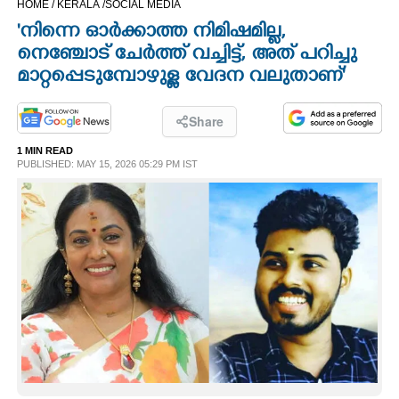
HOME /
KERALA /
SOCIAL MEDIA
CINEMA
'നിന്നെ ഓർക്കാത്ത നിമിഷമില്ല,
നെഞ്ചോട് ചേർത്ത് വച്ചിട്ട്, അത് പറിച്ചു
OPINION
മാറ്റപ്പെടുമ്പോഴുള്ള വേദന വലുതാണ്'
PHOTOS
Share
1 MIN READ
PUBLISHED: MAY 15, 2026 05:29 PM IST
LIFESTYLE
SPIRITUAL
INFO+
ART
ASTRO