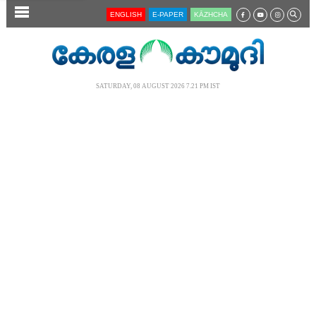
SECTIONS
ENGLISH
E-PAPER
KĀZHCHA
HOME
LATEST
SATURDAY, 08 AUGUST 2026 7.21 PM IST
AUDIO
NOTIFIED NEWS
POLL
KERALA
LOCAL
NEWS 360
CASE DIARY