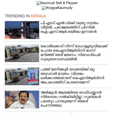
Copy Link
TRENDING IN
KERALA
പി.എസ്.എൽ.വിക്ക് ശത്രു സ്വന്തം
വീട്ടിൽ,​ പരാജയത്തിന് പിന്നിൽ
ഐ.എസ്.ആർ.ഒയിലെ ഉന്നതൻ
കോഴിക്കോട് നിന്ന് ബംഗളൂരുവിലേക്ക്
പോയ കെഎസ്‌ആർടിസി ബസ്
മറിഞ്ഞ് രണ്ട് മരണം; നിരവധിപേർ
ഗുരുതരാവസ്ഥയിൽ
പത്ത് മണിക്കൂർ യാത്രയ്‌ക്ക് ഒറ്റ
ഡ്രൈവർ മാത്രം; വിശ്രമം
ലഭിക്കാത്തതാണ് കെഎസ്‌ആർടിസി
അപകടത്തിന് കാരണമെന്ന്
വിമർശനം
'അർജുൻ ആയങ്കിയെ വെടിവയ്ക്കാൻ
നിർദേശം നൽകിയിട്ടില്ല'; ഗുണ്ടകൾ
പലതും പറയുമെന്ന് രമേശ്
ചെന്നിത്തല