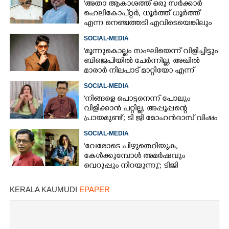
'അതാ ആകാശത്ത് ഒരു സർക്കാർ
ഹെലികോപ്റ്റർ, ധൂർത്ത് ധൂർത്ത്
എന്ന നെഞ്ചത്തടി എവിടെയെങ്കിലും
കേട്ടോ?'
SOCIAL-MEDIA
'മൂന്നുകൊല്ലം സംഘിയെന്ന് വിളിച്ചിട്ടും
ബിജെപിയിൽ ചേർന്നില്ല, അഖിൽ
മാരാർ നിലപാട് മാറ്റിയോ എന്ന്
ചിന്തിച്ചാൽ മനസിലാകും'
SOCIAL-MEDIA
'നിങ്ങളെ പൊട്ടനെന്ന് പോലും
വിളിക്കാൻ പറ്റില്ല, അപ്പൂപ്പന്റെ
പ്രായമുണ്ട്'; ടി ജി മോഹൻദാസ് വിഷം
തുപ്പുന്ന മനുഷ്യനെന്ന് രഞ്ജിനി
SOCIAL-MEDIA
'വേരോടെ പിഴുതെറിയുക,
കേൾക്കുമ്പോൾ അമർഷവും
വെറുപ്പും നിറയുന്നു'; ടിജി
മോഹൻദാസിനെതിരെ അഞ്ജലി
മേനോൻ
KERALA KAUMUDI
EPAPER