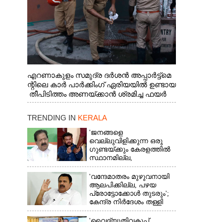
എറണാകുളം സമുദ്ര ദർശൻ അപ്പാർട്ട്മെ
ന്റിലെ കാർ പാർക്കിംഗ് ഏരിയയിൽ ഉണ്ടായ
തീപിടിത്തം അണയ്ക്കാൻ ശ്രമിച്ച ഫയർ
ഫോഴ്സ് ഉദ്യോഗസ്ഥർ ശ്വാസം മുട്ട് മൂലം
പുറത്തേക്കിറങ്ങി മുഖം കഴുകുന്നു
TRENDING IN
KERALA
'ജനങ്ങളെ
വെല്ലുവിളിക്കുന്ന ഒരു
ഗുണ്ടയ്ക്കും കേരളത്തിൽ
സ്ഥാനമില്ല,​
അവരെല്ലാം
പൊലീസിന്റെ
'വന്ദേമാതരം മുഴുവനായി
നിരീക്ഷണത്തിലാണ്'
ആലപിക്കില്ല, പഴയ
പ്രോട്ടോക്കോൾ തുടരും';
കേന്ദ്ര നിർദേശം തള്ളി
കെ മുരളീധരൻ
'വൈദ്യുതിവകുപ്പ്