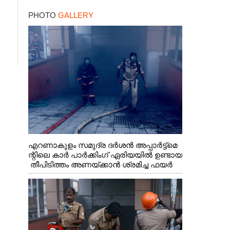
എഡിജിപി പി വിജയൻ
PHOTO
GALLERY
എറണാകുളം സമുദ്ര ദർശൻ അപ്പാർട്ട്മെ
ന്റിലെ കാർ പാർക്കിംഗ് ഏരിയയിൽ ഉണ്ടായ
തീപിടിത്തം അണയ്ക്കാൻ ശ്രമിച്ച ഫയർ
ഫോഴ്സ് ഉദ്യോഗസ്ഥർ ശ്വാസം മുട്ട് മൂലം
പുറത്തേക്കിറങ്ങി വരുന്നു