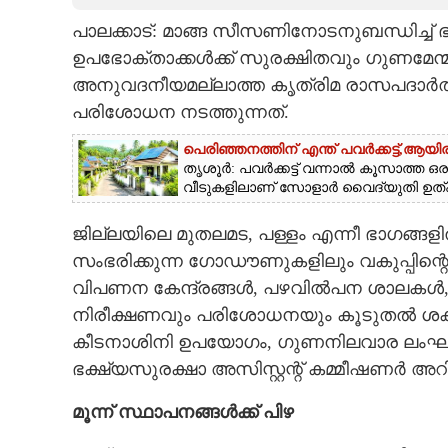
പാലക്കാട്: മാങ്ങ സീസണിനോടനുബന്ധിച്ച് 
CARTOONS
ഉപഭോക്താക്കൾക്ക് സുരക്ഷിതവും ഗുണമേന
അനുവദനീയമല്ലാത്ത കൃത്രിമ രാസപദാർത
LITERATURE
പരിശോധന നടത്തുന്നത്.
ZOOM
പെരിഞ്ഞനത്തിന് എന്ത് പവർക്കട്ട്,​ ആ
തൃശൂർ: പവർക്കട്ട് വന്നാൽ കൂസാത്ത ഒ
വീടുകളിലാണ് സോളാർ വൈദ്യുതി ഉത്പാദിപ
CONTACT US
ജില്ലയിലെ മുതലമട, പള്ളം എന്നീ ഭാഗങ്ങളി
സംഭരിക്കുന്ന ഗോഡൗണുകളിലും വകുപ്പിന്റ
വിപണന കേന്ദ്രങ്ങൾ, പഴവിൽപന ശാലകൾ, 
നിരീക്ഷണവും പരിശോധനയും കൂടുതൽ ശക്തമാ
കീടനാശിനി ഉപയോഗം, ഗുണനിലവാര ലംഘനം
ഭക്ഷ്യസുരക്ഷാ അസിസ്റ്റന്റ് കമ്മീഷണർ അറിയ
മൂന്ന് സ്ഥാപനങ്ങൾക്ക് പിഴ