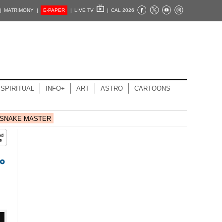
|
MATRIMONY |
E-PAPER
|
LIVE TV
|
CAL 2026
SPIRITUAL
INFO+
ART
ASTRO
CARTOONS
SNAKE MASTER
ം