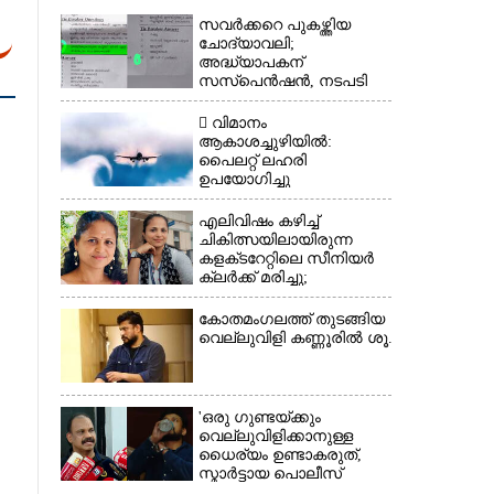
സവർക്കറെ പുകഴ്ത്തിയ
ചോദ്യാവലി;
അദ്ധ്യാപകന്
സസ്‌പെൻഷൻ, നടപടി
വിദ്യാഭ്യാസ മന്ത്രിയുടെ
നിർദേശപ്രകാരം
 വിമാനം
ആകാശച്ചുഴിയിൽ:
പൈലറ്റ് ലഹരി
ഉപയോഗിച്ചു
×
എലിവിഷം കഴിച്ച്
ചികിത്സയിലായിരുന്ന
കളക്‌ടറേറ്റിലെ സീനിയർ
ക്ലർക്ക് മരിച്ചു;
ആത്മഹത്യ
സ്ഥലംമാറ്റത്തിൽ
കോതമംഗലത്ത് തുടങ്ങിയ
മനംനൊന്തെന്ന് സംശയം
വെല്ലുവിളി കണ്ണൂരിൽ ശൂ...
'ഒരു ഗുണ്ടയ്ക്കും
വെല്ലുവിളിക്കാനുള്ള
ധൈര്യം ഉണ്ടാകരുത്,
സ്മാർട്ടായ പൊലീസ്
കേരളത്തിലുണ്ട്':