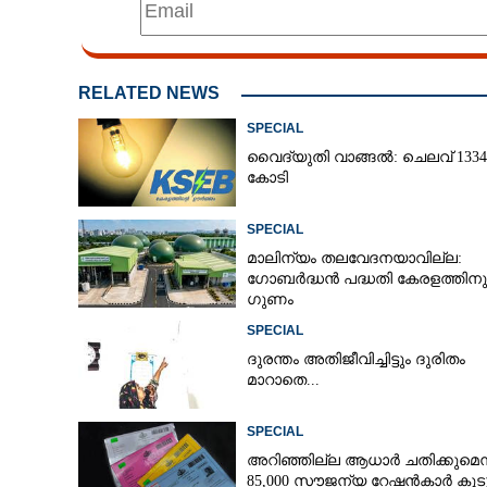
RELATED NEWS
SPECIAL
വൈദ്യുതി വാങ്ങൽ: ചെലവ് 1334
കോടി
SPECIAL
മാലിന്യം തലവേദനയാവില്ല:
ഗോബർദ്ധൻ പദ്ധതി കേരളത്തിനു
ഗുണം
SPECIAL
ദുരന്തം അതിജീവിച്ചിട്ടും ദുരിതം
മാറാതെ...
വഴിയോരങ്ങളിൽ 
പച്ചക്കറികളോ വ
SPECIAL
ചെയ്
അറിഞ്ഞില്ല ആധാർ ചതിക്കുമെന്ന
85,000 സൗജന്യ റേഷൻകാർ കുടു