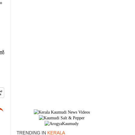
ം
ിൽ
TRENDING IN
KERALA