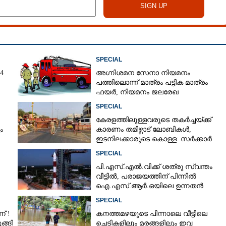
SPECIAL
4
അഗ്നിശമന സേനാ നിയമനം
പത്തിലൊന്ന് മാത്രം പട്ടിക മാത്രം
ഫയർ, നിയമനം ജലരേഖ
SPECIAL
Share this link
കേരളത്തിലുള്ളവരുടെ തകർച്ചയ്ക്ക്
ം
കാരണം തമിഴ്നാട് ലോബികൾ,
ഇടനിലക്കാരുടെ കൊള്ള: സർക്കാർ
ഇടപെടണം
SPECIAL
പി.എസ്.എൽ.വിക്ക് ശത്രു സ്വന്തം
വീട്ടിൽ,​ പരാജയത്തിന് പിന്നിൽ
Copy Link
ഐ.എസ്.ആർ.ഒയിലെ ഉന്നതൻ
നിന്ന് പഴങ്ങളോ
ാങ്ങാറുണ്ടോ,​ ആദ്യം
SPECIAL
യേണ്ടത് ഇക്കാര്യം
് !
കനത്തമഴയുടെ പിന്നാലെ വീട്ടിലെ
ങ്ങി
ചെടികളിലും മരങ്ങളിലും ഇവ