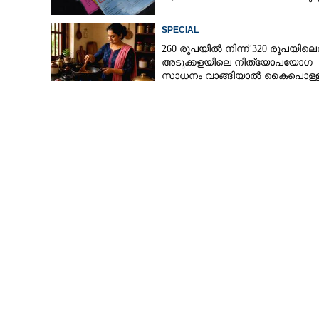
SPECIAL
260 രൂപയിൽ നിന്ന് 320 രൂപയിലെത
അടുക്കളയിലെ നിത്യോപയോഗ
സാധനം വാങ്ങിയാൽ കൈപൊള്ള