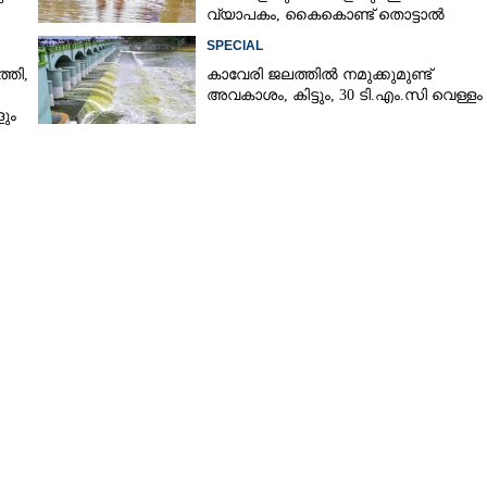
വ്യാപകം, കൈകൊണ്ട് തൊട്ടാൽ
രോഗമുറപ്പ്
SPECIAL
്തി,
കാവേരി ജലത്തിൽ നമുക്കുമുണ്ട്
അവകാശം, കിട്ടും, 30 ടി.എം.സി വെള്ളം
ും