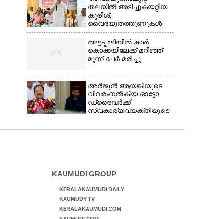
തലയിൽ അടിച്ചുകയറ്റിയ
കുരിശ്‌,
വൈദ്യുതത്തൂണുകൾ
പൊട്ടിവീണാൽപോലും
മന്ത്രിയെ വിളിക്കുന്ന
അട്ടപ്പാടിയിൽ കാർ
കാലമാണിത്'
കൊക്കയിലേക്ക് മറിഞ്ഞ്
മൂന്ന് പേർ മരിച്ചു
അർജുൻ ആയങ്കിയുടെ
വിവരംനൽകിയ ഓട്ടോ
ഡ്രൈവർക്ക്
സ്വകാര്യവ്യക്തിയുടെ
വക പാരിതോഷികം: മന്ത്രി
രമേശ് ചെന്നിത്തല
KAUMUDI GROUP
KERALAKAUMUDI DAILY
KAUMUDY TV
KERALAKAUMUDI.COM
KAUMUDI.COM