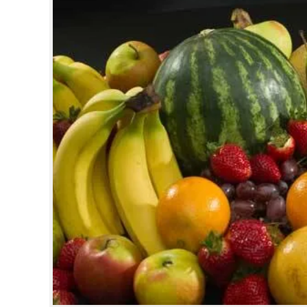
CINEMA
OPINION
PHOTOS
LIFESTYLE
SPIRITUAL
INFO+
ART
ASTRO