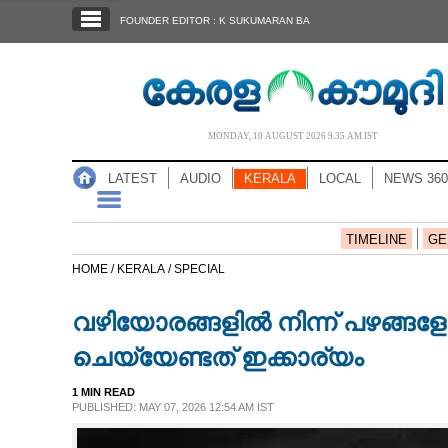
SECTIONS
FOUNDER EDITOR : K SUKUMARAN BA
HOME
LATEST
AUDIO
MONDAY, 10 AUGUST 2026 9.35 AM IST
NOTIFIED NEWS
LATEST
AUDIO
KERALA
LOCAL
NEWS 360
POLL
KERALA
TIMELINE
GE
HOME /
KERALA /
SPECIAL
LOCAL
വഴിയോരങ്ങളിൽ നിന്ന് പഴങ്ങളോ
NEWS 360
ചെയ്യേണ്ടത് ഇക്കാര്യം
1 MIN READ
CASE DIARY
PUBLISHED: MAY 07, 2026 12:54 AM IST