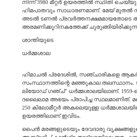
നിന്ന് 3980 മീറ്റർ ഉയരത്തിൽ സ്ഥിതി ചെയ
ഹിമപാതവും സാധാരണമാണ്. മേയ് മുതൽ ന
അടൽ ടണൽ പ്രവർത്തനക്ഷമമായതോടെ അഞ്ച
അരമണിക്കൂറിനകത്തേക്ക് ചുരുങ്ങിയിരിക്കുന്ന
ശാന്തിയുടെ
ധർമ്മശാല
ഹിമാചൽ പ്രദേശിൽ,​ സഞ്ചാരികളെ ആകർഷിക
സംസ്ഥാനത്തിന്റെ മഞ്ഞുകാല തലസ്ഥാനം. 
ലിയോഡ് ഗഞ്ച്" ധർമ്മശാലയിലാണ്. 1959-ല
ദലൈലാമ അഭയം പ്രാപിച്ച സ്ഥലമാണിത്. മ
250 കിലോമീറ്റർ അകലെയുള്ള ധർമ്മശാലയിലെത്
ഉയരത്തിലാണ് ഇവിടം.
പൈൻ മരങ്ങളുടെയും ദേവദാരു വൃക്ഷങ്ങളു