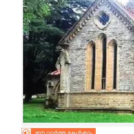
CINEMA
OPINION
PHOTOS
LIFESTYLE
SPIRITUAL
INFO+
ART
ASTRO
ഈ വാർത്ത കേൾക്കാം