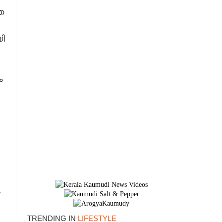
ഞ
ി
ം
ു
TRENDING IN
LIFESTYLE