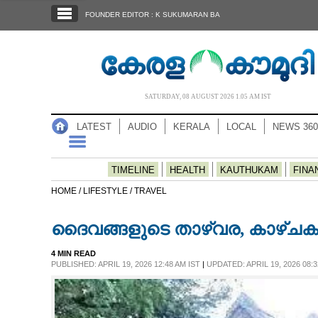
SECTIONS
FOUNDER EDITOR : K SUKUMARAN BA
HOME
LATEST
AUDIO
SATURDAY, 08 AUGUST 2026 1.05 AM IST
NOTIFIED NEWS
LATEST
AUDIO
KERALA
LOCAL
NEWS 360
POLL
KERALA
TIMELINE
HEALTH
KAUTHUKAM
FINA
HOME /
LIFESTYLE /
TRAVEL
LOCAL
ദൈവങ്ങളുടെ താഴ്‌വര, കാഴ്ചക
NEWS 360
4 MIN READ
PUBLISHED: APRIL 19, 2026 12:48 AM IST
|
UPDATED: APRIL 19, 2026 08:3
CASE DIARY