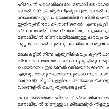
ഹിമാചൽ പ്രദേശിലെ ലേ- മണാലി ഹൈവേയിൽ 
ടണൽ. 9.02 കി. മീറ്റർ നീളമുള്ള ഈ ടണൽ സമു
ലോകത്ത് ഏറ്റവും ഉയരത്തിൽ സ്ഥിതി ചെയ്യ
ദൈവങ്ങളുടെ താഴ്‌വര, കാഴ്ചകളുടെ
ഇതിനുണ്ട്. 'റോഹ്- താങ് ടണൽ" എന്നുകൂടി 
അക്ഷയഖനി ഒരുക
പ്രധാനമന്ത്രി നരേന്ദ്രമോദി തുറന്നുകൊടുത
മണാലിയിൽ നിന്ന് ലേയിലേക്കുള്ള ദൂരവു
കൂറ്റൻപാറകൾ തുരന്നുണ്ടാക്കിയ ഈ തുരങ്കത്തി
മലമുകളിൽ നിന്ന് ഏതുനിമിഷവും കൂറ്റൻപാ
നിരന്തരം ഗതാഗത തടസം സൃഷ്ടിച്ചിരുന്ന
ചെയ്യാനും ഈ ടണൽ വഴിയൊരുക്കുന്നു. 
ഏറ്റവും ആധുനികമായ സുരക്ഷാ സംവിധാനങ്ങളാ
ഓരോ 500 മീറ്ററിനുള്ളിലും അത്യാവശ്യഘട്ട
വശങ്ങളിൽ ചെറു തുരങ്കങ്ങളുണ്ട്.
കുളു താഴ്‌വരയെ ഹിമാചൽ പ്രദേശിലെ ലാഹൗൾ,
മണാലിയിൽ നിന്നുള്ള 51 കിലോമീറ്റർ നീളമു