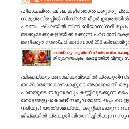
CARTOONS
ഹിമാചലിൽ,​ ഷിംല കഴിഞ്ഞാൽ മറ്റൊരു പ്
സമുദ്രനിരപ്പിൽ നിന്ന് 3330 മീറ്റർ ഉയരത്
പട്ടണം. ഷിംലയിൽ നിന്ന് ബിയാസ് നദി രൂ
LITERATURE
മടക്കുമടക്കുകളായിക്കിടക്കുന്ന പർവതനിര
മണിക്കൂർ സഞ്ചരിക്കുമ്പോൾ 250 കിലോമീറ്റർ
ZOOM
ചാഞ്ചാട്ടം തുടർന്ന് സ്വർണവില, കേരള
തിരുവനന്തപുരം: കേരളത്തിൽ വീണ്ടും സ്വ
CONTACT US
ഷിംലയ്ക്കും മണാലിക്കുമിടയിൽ പ്രകൃതിസ്
താഴ്‌വാരത്ത് കാഴ്ചകളുടെ അക്ഷയഖനി ഒരു
പാതയുടെ ഇരുവശവും കണ്ണിലുടക്കുന്ന പൈൻ
തോട്ടങ്ങളുംകൊണ്ട് സമൃദ്ധമാണ്. ഒപ്പം വ
നദിയും! യാത്രാമദ്ധ്യേ,​ കണ്ണിലുടക്കുന്ന സ
ജില്ലയിൽ പ്രകൃതി വിതാനിച്ചിരിക്കുന്ന സ