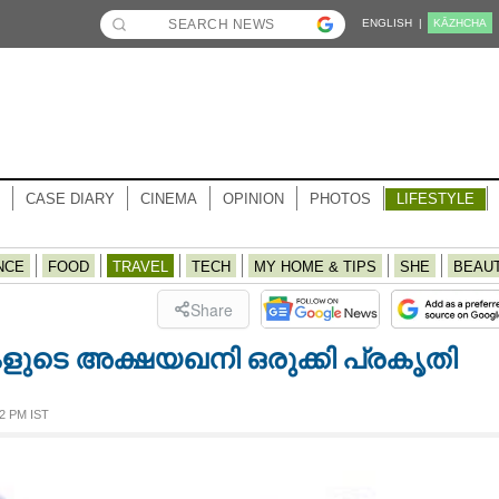
ENGLISH |
KĀZHCHA
CASE DIARY
CINEMA
OPINION
PHOTOS
LIFESTYLE
NCE
FOOD
TRAVEL
TECH
MY HOME & TIPS
SHE
BEAU
Share
ളുടെ അക്ഷയഖനി ഒരുക്കി പ്രകൃതി
2 PM IST