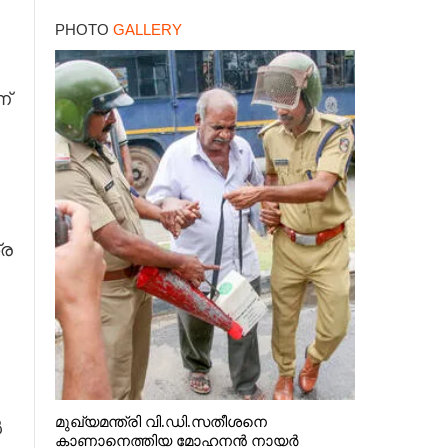
കേന്ദ്രം
PHOTO
GALLERY
ണ്
്ര
മുഖ്യമന്ത്രി വി.ഡി.സതീശനെ
ൽ
കാണാനെത്തിയ മോഹനൻ നായർ