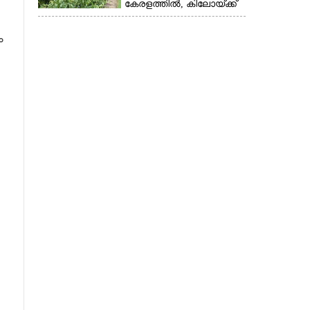
കേരളത്തിൽ, കിലോയ്ക്ക്
വില 80 രൂപ മുതൽ
ം