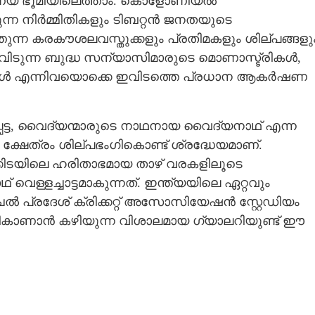
ുണ്യ ഭൂമിയിലെത്താം. കൊളോണിയൽ
കുന്ന നിർമ്മിതികളും ടിബറ്റൻ ജനതയുടെ
തുന്ന കരകൗശലവസ്തുക്കളും പ്രതിമകളും ശില്പങ്ങളു
രുവിടുന്ന ബുദ്ധ സന്യാസിമാരുടെ മൊണാസ്ട്രികൾ,​
ിയങ്ങൾ എന്നിവയൊക്കെ ഇവിടത്തെ പ്രധാന ആകർഷണ
പ്പെട്ട, വൈദ്യന്മാരുടെ നാഥനായ വൈദ്യനാഥ് എന്ന
ക്ഷേത്രം ശില്പഭംഗികൊണ്ട് ശ്രദ്ധേയമാണ്.
്കിടയിലെ ഹരിതാഭമായ താഴ് വരകളിലൂടെ
െള്ളച്ചാട്ടമാകുന്നത്. ഇന്ത്യയിലെ ഏറ്റവും
ിമാചൽ പ്രദേശ് ക്രിക്കറ്റ് അസോസിയേഷൻ സ്റ്റേഡിയം
 കളികാണാൻ കഴിയുന്ന വിശാലമായ ഗ്യാലറിയുണ്ട് ഈ