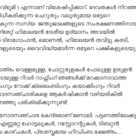
ഭൂമി ) എന്നാണ് വിശേഷിപ്പിക്കാറ്. ദേവതകൾ നിറഞ്
ീകരിക്കുന്ന ചെറുതും വലുതുമായ ഒട്ടേറെ
പോകുന്ന സസ്യ- ജന്തുജാലങ്ങളുടെ സംരക്ഷണത്തിനായ
. ഗ്രേറ്റ് ഹിമാലയൻ ദേശീയ ഉദ്യാനം അവയിൽ
േൺ ട്രാഗോപാൻ, മൊണൽ, ഹിമാലയൻ തവിട്ടു കരടി,
്ങളുടെയും വൈവിദ്ധ്യമാർന്ന ഒട്ടേറെ പക്ഷികളുടെയു
ാത്രം വെള്ളമുള്ള,​ ചോറ്റുരുളകൾ പോലുള്ള ഉരുളൻ
ള്ള റിവർ റാഫ്റ്റിംഗ് ഞങ്ങൾക്ക് മറക്കാനാവാത്ത
ഗും റോക്ക് ക്ലൈംബിംഗും കയാക്കിംഗും റിവർ
വിനോദസഞ്ചാരികളെ ആകർഷിക്കാൻ വഴിയരികിൽ
ു പരിശ്രമിക്കുന്നുണ്ട്!
ിനോദസഞ്ചാര കേന്ദ്രമാണ് മണാലി. പട്ടണത്തിലേക്ക
ണമറ്റ ഹോട്ടലുകൾ, റസ്റ്റോറന്റുകൾ, ടിബറ്റൻ
െ കാഴ്ചകൾ, പ്രശസ്തമായ ഹിഡിംബ ക്ഷേത്രം...