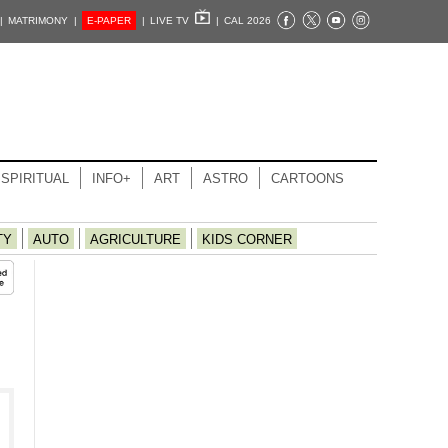
|
MATRIMONY |
E-PAPER
|
LIVE TV
|
CAL 2026
SPIRITUAL
INFO+
ART
ASTRO
CARTOONS
TY
AUTO
AGRICULTURE
KIDS CORNER