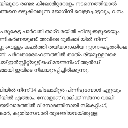
ലൂടെ രണ്ടര കിലോമീറ്ററോളം നടന്നെത്തിയാൽ
്തനെ ഒഴുകിവരുന്ന ജോഗിനി വെള്ളച്ചാട്ടവും, വനം
രുകേട്ട പാർവതി താഴ്‌വരയിൽ ഹിന്ദുക്കളുടെയും
ികർണയുണ്ട്. അവിടെ ഭൂമിക്കടിയിൽ നിന്ന്
ു വെള്ളം കലർത്തി തയ്യാറാക്കിയ സ്നാനഘട്ടത്തിലെ
ാണ്. പർവതാരോഹണത്തിൽ താത്പര്യമുള്ളവരെ
ഇൻസ്റ്റിറ്റ്യൂട്ട് ഒഫ് മൗണ്ടനിംഗ് ആൻഡ്
ി ഇവിടെ നിലയുറപ്പിച്ചിരിക്കുന്നു.
ൽ നിന്ന് 14 കിലോമീറ്റർ പിന്നിടുമ്പോൾ ഏറ്റവും
ിൽ എത്താം. സോളാങ് വാലിക്ക് 'സ്‌നോ വാലി"
യടിവാരത്തിൽ വിനോദത്തിനായി സ്‌കേറ്റിംഗ്,
Share this link
 കാർ, കുതിരസവാരി തുടങ്ങിയവയ്ക്കുള്ള