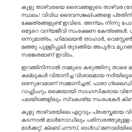
കുളു താഴ്‌വരയെ ദൈവങ്ങളുടെ താഴ്വര (ദേവ്
സ്ഥലം! വിവിധ ദൈവസങ്കല്പങ്ങളെ പ്രതിനിധ
ക്ഷേത്രങ്ങളുണ്ട് ഇവിടെ. അന്യം നിന്നു 
ഒട്ടേറെ വന്യജീവി സംരക്ഷണ കേന്ദ്രങ്ങൾ
ഒന്നുമാത്രം. ഹിമാലയൻ താഹാർ, വെസ്റ്റ
മഞ്ഞു പുള്ളിപ്പുലി തുടങ്ങിയ അപൂർവ മൃഗങ
സങ്കേതമാണ് ഇവിടം.
ഇറങ്ങിനിന്നാൽ നമ്മുടെ കഴുത്തിനു താഴെ മ
കല്ലുകൾ വിതാനിച്ച വിശാലമായ നദിയിലൂടെയു
ഒരനുഭവമാണ് സമ്മാനിച്ചത്. പാരാ ഗ്ലൈഡിം
റാഫ്റ്റിംഗും ഒക്കെയായി സാഹസികരായ 
പലയിടങ്ങളിലും സ്വകാര്യ സംരംഭകർ കിണഞ്ഞ
കുളു താഴ്‌വരയിലെ ഏറ്റവും പ്രശസ്തമായ വ
കടന്നാൽ മാൾനോഡിലും പരിസരത്തുമുള്ള എണ്
മാർക്കറ്റ്, ക്ലബ് ഹൗസ്, ഓൾഡ് മണാലിയില