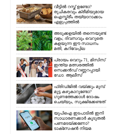
വീട്ടിൽ റസ്ക് ഉണ്ടോ?
രുചികരവും ക്രീമിയുമായ
ഐസ്ക്രീം തയ്യാറാക്കാം
എളുപ്പത്തിൽ
അടുക്കളയിൽ തന്നെയുണ്ട്
വളം; ദിവസവും വെറുതെ
കളയുന്ന ഈ സാധനം
മതി, കറിവേപ്പില
തഴച്ചുവളരും
പ്രായം വെറും 71, മിസിസ്
ഇന്ത്യ മത്സരത്തിൽ
സെക്കൻഡ് റണ്ണറപ്പായി
ഡോ. ആലീസ്
ഫ്രിഡ്ജിൽ വയ്ക്കും മുമ്പ്
മുട്ട കഴുകാറുണ്ടോ?
ഗുണത്തേക്കാൾ ദോഷം
×
ചെയ്യും,​ സൂക്ഷിക്കേണ്ടത്
ഇങ്ങനെ
യുപിഐ ഇടപാടിൽ ഇനി
സാധാരണക്കാർ കൂടുതൽ
പണമടയ്‌ക്കണോ?​
ടാക്‌സേഷൻ നിയമ
ഭേദഗതി വ്യക്തമാക്കി