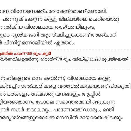
രധാന വിനോദസഞ്ചാര കേന്ദ്രമാണ് മണാലി.
തിൽ പരന്നുകിടക്കുന്ന കുളു ജില്ലയിലെ ചെറിയൊരു
പം നൽകിയ വിശാലമായ താഴ്വ‌രയിലൂടെ,
കളുടെ ദൃശ്യഭംഗി ആസ്വദിച്ചുകൊണ്ട് അഞ്ചാറ്
 പിന്നിട്ട് മണാലിയിൽ എത്താം.
ത്തിൽ പവന് 560 രൂപ കൂടി
ർണവില ഉയർന്നു. ഗ്രാമിന് 70 രൂപ വർദ്ധിച്ച് 13,220 രൂപയിലെത്തി...
‌നേഹികളുടെ മനം കവർന്ന്,​ വിശാലമായ കുളു
ക്കിവച്ച് സഞ്ചാരികളെ വരവേൽക്കുകയാണ് പ്രകൃതി
 മരങ്ങളും ദേവദാരു വനങ്ങളും ആപ്പിൾ
െള്ളിയരഞ്ഞാണം പോലെ സമാന്തരമായി ഒഴുകുന്ന
ുന്ദർ നഗർ തടാകവും,​ പാണ്ടോത്ത് ഡാമും,​ മന്തി
ുന്ദരദൃശ്യങ്ങളുമൊക്കെ മനസിൽ മായാതെ കിടക്കും.