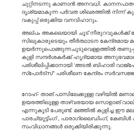
ചുറ്റിനടന്നു കാണാൻ അനവധി. കാനനപാതയി
ദൃശ്യമാകുന്ന പർവത ശിഖരത്തിൽ നിന്ന് കുത
വകുപ്പ് ഒരുക്കിയ വനവിഹാറും.
അല്പം അകലെയായി ചൂട് നീരുറവുകൾക്ക് പേ
സിഖുകാരുടെയും തീർത്ഥാടന കേന്ദ്രമായ മണ
ഉയർന്നുപൊങ്ങുന്നചൂടുവെള്ളത്തിൽ തണുപ്പ
കുളി സന്ദർശകർക്ക് ഹൃദ്യമായ അനുഭവമ
പരിശീലിപ്പിക്കാനായി 'അടൽ ബിഹാരി വാജ്പേയ് 
സ്‌പോർട്സ്" പരിശീലന കേന്ദ്രം സർവസജ്ജമായ
റോഹ്- താങ് പാസിലേക്കുള്ള വഴിയിൽ മണാലിയി
ഉയരത്തിലുള്ള താഴ്‌വരയായ സൊളാങ് വാലിയ
എന്നുകൂടി പേരുണ്ട്. മഞ്ഞിൽ കുളിച്ച ഈ മല
പാരച്യൂട്ടിംഗ് , പാരാഗ്ലൈഡിംഗ്,​ കേബിൾ
സംവിധാനങ്ങൾ ഒരുക്കിയിരിക്കുന്നു.