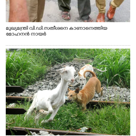
മുഖ്യമന്ത്രി വി.ഡി.സതീശനെ കാണാനെത്തിയ
മോഹനൻ നായർ