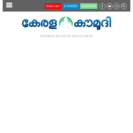
SECTIONS
ENGLISH
E-PAPER
KĀZHCHA
HOME
LATEST
SATURDAY, 08 AUGUST 2026 3.35 AM IST
AUDIO
NOTIFIED NEWS
POLL
KERALA
LOCAL
NEWS 360
CASE DIARY