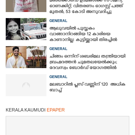
മഞ്ഞക്കാർഡ് ഉടമകൾക്ക് സൗജന്യ
ഓണക്കിറ്റ്; വിതരണം ഓഗസ്റ്റ് പത്ത്
മുതൽ, 53 കോടി അനുവദിച്ചു
GENERAL
ആലുവയിൽ പുസ്തകം
വാങ്ങാനിറങ്ങിയ 12 കാരിയെ
കാണാനില്ല: കുട്ടിയ്ക്കായി തിരച്ചിൽ
GENERAL
ചിങ്ങം ഒന്നിന് ശബരിമല തന്ത്രിയായി
ബ്രഹ്മദത്തൻ ചുമതലയേൽക്കും;
ദേവസ്വം ബോർഡ് യോഗത്തിൽ
തീരുമാനം
GENERAL
മലബാറിൽ പ്ലസ് വണ്ണിന് 120 അധിക
ബാച്ച്
KERALA KAUMUDI
EPAPER