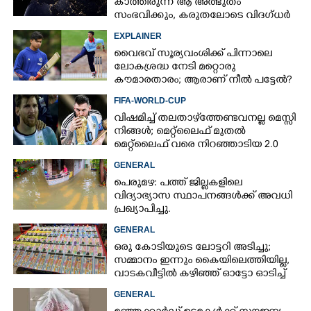
കാത്തിരുന്ന ആ അത്ഭുതം
സംഭവിക്കും, കരുതലോടെ വിദഗ്ധർ
EXPLAINER
വൈഭവ് സൂര്യവംശിക്ക് പിന്നാലെ
ലോകശ്രദ്ധ നേടി മറ്റൊരു
കൗമാരതാരം; ആരാണ് നീൽ പട്ടേൽ?
FIFA-WORLD-CUP
വിഷമിച്ച് തലതാഴ്‌ത്തേണ്ടവനല്ല മെസ്സി
നിങ്ങള്‍; മെറ്റ്‌ലൈഫ് മുതല്‍
മെറ്റ്‌ലൈഫ് വരെ നിറഞ്ഞാടിയ 2.0
GENERAL
×
പെരുമഴ: പത്ത് ജില്ലകളിലെ
Share this link
വിദ്യാഭ്യാസ സ്ഥാപനങ്ങൾക്ക് അവധി
പ്രഖ്യാപിച്ചു.
GENERAL
ഒരു കോടിയുടെ ലോട്ടറി അടിച്ചു;
സമ്മാനം ഇന്നും കൈയിലെത്തിയില്ല,
വാടകവീട്ടിൽ കഴിഞ്ഞ് ഓട്ടോ ഓടിച്ച്
Copy Link
73കാരൻ
GENERAL