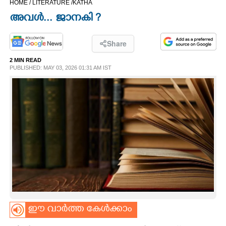
HOME /
LITERATURE /
KATHA
CINEMA
അവൾ... ജാനകി ?
OPINION
Share
2 MIN READ
PHOTOS
PUBLISHED: MAY 03, 2026 01:31 AM IST
LIFESTYLE
SPIRITUAL
INFO+
ART
ഈ വാർത്ത കേൾക്കാം
ASTRO