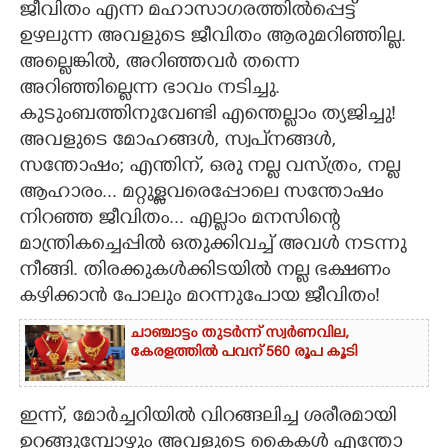
ജീവിതം എന്ന മഹാസാഗരത്തിൽപ്പെട്ട്
ഉഴലുന്ന അവളുടെ ജീവിതം ആരുമറിഞ്ഞില്ല.
CARTOONS
അല്ലെങ്കിൽ, അറിഞ്ഞവർ തന്നെ
അറിഞ്ഞില്ലെന്ന ഭാവം നടിച്ചു.
LITERATURE
കുടുംബത്തിനുവേണ്ടി എന്തെല്ലാം ത്യജിച്ചു!
അവളുടെ മോഹങ്ങൾ, സ്വപ്‌നങ്ങൾ,
ZOOM
സന്തോഷം; എന്തിന്,​ ഒരു നല്ല വസ്ത്രം,​ നല്ല
ആഹാരം... മറ്റുള്ളവരെപ്പോലെ സന്തോഷം
CONTACT US
നിറഞ്ഞ ജീവിതം... എല്ലാം മനസിന്റെ
മാന്ത്രികച്ചെപ്പിൽ ഒതുക്കിവച്ച് അവൾ നടന്നു
നീങ്ങി. തിരക്കുകൾക്കിടയിൽ നല്ല ഭക്ഷണം
കഴിക്കാൻ പോലും മറന്നുപോയ ജീവിതം!
ചാഞ്ചാട്ടം തുടർന്ന് സ്വർണവില,
കേരളത്തിൽ പവന് 560 രൂപ കൂടി
ഇന്ന്,​ മോർച്ചറിയിൽ വിറങ്ങലിച്ച ശരീരമായി
ഉറങ്ങുമ്പോഴും അവളുടെ കൈകൾ എന്തോ