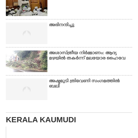
അഭിനന്ദിച്ചു
അശാസ്ത്രീയ നിർമ്മാണം: ആദ്യ
മഴയിൽ തകർന്ന് മലയോര ഹൈവേ
അഷ്ടമുടി ത്രിവേണി സംഗമത്തിൽ
ബലി
KERALA KAUMUDI