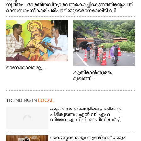
നൃത്തം...ഭാരതീയ വിദ്യാഭവൻ കൊച്ചി കേന്ദ്രത്തിന്റെ പ്രതി
മാസ സാംസ്കാരി പരിപാടിയുടെ ഭാഗമായി ടി.ഡി
റോഡിലെ ഭാരതീയ വിദ്യാഭവൻ സർദാർ പട്ടേൽ
സഭാഗൃഹത്തിൽ പ്രശസ്ത കഥക് നർത്തകി എം.
അക്ഷത അവതരിപ്പിച്ച ലയ നമൻ കഥകിൽ നിന്ന്
ഓണക്കാലമല്ലേ...
കുതിരാൻതുരങ്ക
മുഖത്ത്...
TRENDING IN
LOCAL
അക്രമ സംഭവങ്ങളിലെ പ്രതികളെ
പിടികൂടണം; എൽ.ഡി.എഫ്
ഡിവൈ.എസ്.പി. ഓഫീസ് മാർച്ച്
അനുസ്മരണവും ആണ്ട് നേർച്ചയും