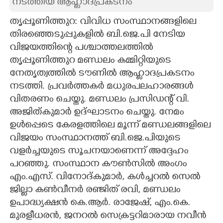
നടത്തിയ ആഹ്ലാദപ്രകടനം
CARTOONS
തൃപ്പൂണിത്തുറ: വിവിധ സംസ്ഥാനങ്ങളിലെ
തിരഞ്ഞെടുപ്പുകളിൽ ബി.ജെ.പി നേടിയ
LITERATURE
വിജയത്തിന്റെ പശ്ചാത്തലത്തിൽ
തൃപ്പൂണിത്തുറ മണ്ഡലം കമ്മിറ്റിയുടെ
നേതൃത്വത്തിൽ ടൗണിൽ ആഹ്ലാദപ്രകടനം
ZOOM
നടത്തി. പ്രവർത്തകർ മധുരപലഹാരങ്ങൾ
വിതരണം ചെയ്തു. മണ്ഡലം പ്രസിഡന്റ് വി.
CONTACT US
അജിത്കുമാർ ഉദ്ഘാടനം ചെയ്തു. നേമം
ഉൾപ്പെടെ കേരളത്തിലെ മൂന്ന് മണ്ഡലങ്ങളിലെ
വിജയം സംസ്ഥാനത്ത് ബി.ജെ.പിയുടെ
വളർച്ചയുടെ സൂചനയാണെന്ന് അദ്ദേഹം
പറഞ്ഞു. സംസ്ഥാന കൗൺസിൽ അംഗം
എം.എസ്. വിനോദ്കുമാർ, കൾച്ചറൽ സെൽ
ജില്ലാ കൺവീനർ രഞ്ജിത് രവി, മണ്ഡലം
ഉപാദ്ധ്യക്ഷൻ കെ.ആർ. രാജേഷ്, എം.കെ.
മുരളീധരൻ, ജനറൽ സെക്രട്ടറിമാരായ നവീൻ