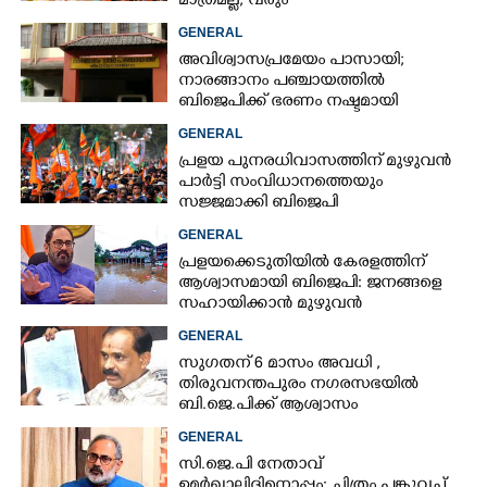
മാത്രമല്ല, വരും
തിരഞ്ഞെടുപ്പുകളെയും
GENERAL
ബാധിച്ചേക്കാം
അവിശ്വാസപ്രമേയം പാസായി;
നാരങ്ങാനം പഞ്ചായത്തിൽ
ബിജെപിക്ക് ഭരണം നഷ്ടമായി
GENERAL
പ്രളയ പുനരധിവാസത്തിന് മുഴുവൻ
പാർട്ടി സംവിധാനത്തെയും
സജ്ജമാക്കി ബിജെപി
GENERAL
പ്രളയക്കെടുതിയിൽ കേരളത്തിന്
ആശ്വാസമായി ബിജെപി: ജനങ്ങളെ
സഹായിക്കാൻ മുഴുവൻ
പ്രവർത്തകരെയും രംഗത്തിറക്കാൻ
GENERAL
പാർട്ടി
സുഗതന് 6 മാസം അവധി ,​
തിരുവനന്തപുരം നഗരസഭയിൽ
ബി.ജെ.പിക്ക് ആശ്വാസം
GENERAL
സി.ജെ.പി നേതാവ്
ഉമർഖാലിദിനൊപ്പം: ചിത്രം പങ്കുവച്ച്