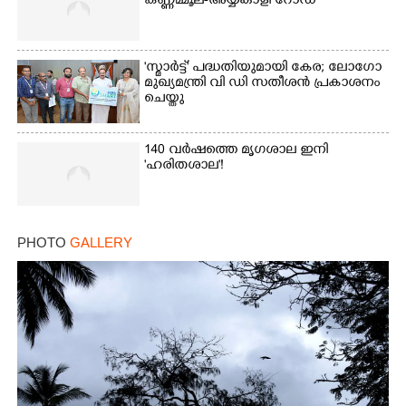
കണ്ണമ്മൂല-അയ്യങ്കാളി റോഡ്
'സ്മാർട്ട്' പദ്ധതിയുമായി കേര; ലോഗോ
മുഖ്യമന്ത്രി വി ഡി സതീശൻ പ്രകാശനം
ചെയ്തു
140 വർഷത്തെ മൃഗശാല ഇനി
'ഹരിതശാല'!
PHOTO
GALLERY