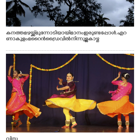
കനത്ത മഴയ്ക്ക് മുന്നോടിയായി മാനം ഇരുണ്ടപ്പോൾ. എറ
ണാകുളം മറൈൻഡ്രൈവിൽ നിന്നുള്ള കാഴ്ച
വിസ്മ