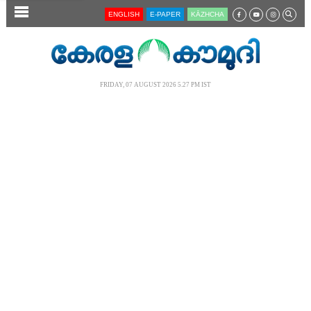
SECTIONS
ENGLISH
E-PAPER
KĀZHCHA
HOME
LATEST
FRIDAY, 07 AUGUST 2026 5.27 PM IST
AUDIO
NOTIFIED NEWS
POLL
KERALA
LOCAL
NEWS 360
CASE DIARY