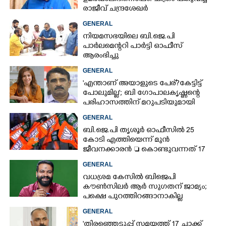
രാജീവ് ചന്ദ്രശേഖർ
GENERAL
നിയമസഭയിലെ ബി.ജെ.പി
പാർലമെന്ററി പാർട്ടി ഓഫീസ്
ആരംഭിച്ചു
GENERAL
'എന്താണ് അയാളുടെ പേര്? കേട്ടിട്ട്
പോലുമില്ല'; ബി ഗോപാലകൃഷ്ണന്റെ
പരിഹാസത്തിന് മറുപടിയുമായി
രഞ്ജിനി ഹരിദാസ്
GENERAL
ബി.ജെ.പി തൃശൂർ ഓഫീസിൽ 25
കോടി എത്തിയെന്ന് മുൻ
ജീവനക്കാരൻ  കൊണ്ടുവന്നത് 17
ചാക്കുകളിൽ
GENERAL
വധശ്രമ കേസിൽ ബിജെപി
കൗൺസിലർ ആർ സുഗതന് ജാമ്യം;
പക്ഷെ പുറത്തിറങ്ങാനാകില്ല
GENERAL
'തിരഞ്ഞെടുപ്പ് സമയത്ത് 17 ചാക്ക്