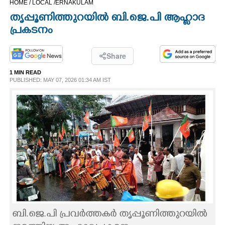
HOME /
LOCAL /
ERNAKULAM
CINEMA
തൃപ്പൂണിത്തുറയിൽ ബി.ജെ.പി ആഹ്ലാദ
പ്രകടനം
OPINION
Share
PHOTOS
1 MIN READ
PUBLISHED: MAY 07, 2026 01:34 AM IST
LIFESTYLE
SPIRITUAL
INFO+
ART
ബി.ജെ.പി പ്രവർത്തകർ തൃപ്പൂണിത്തുറയിൽ
ASTRO