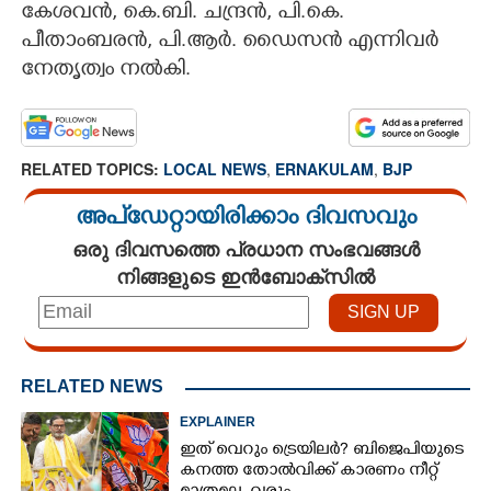
കേശവൻ, കെ.ബി. ചന്ദ്രൻ, പി.കെ.
പീതാംബരൻ, പി.ആർ. ഡൈസൻ എന്നിവർ
നേതൃത്വം നൽകി.
RELATED TOPICS:
LOCAL NEWS
,
ERNAKULAM
,
BJP
അപ്ഡേറ്റായിരിക്കാം ദിവസവും
ഒരു ദിവസത്തെ പ്രധാന സംഭവങ്ങൾ
നിങ്ങളുടെ ഇൻബോക്സിൽ
RELATED NEWS
EXPLAINER
ഇത് വെറും ട്രെയിലർ? ബിജെപിയുടെ
കനത്ത തോൽവിക്ക് കാരണം നീറ്റ്