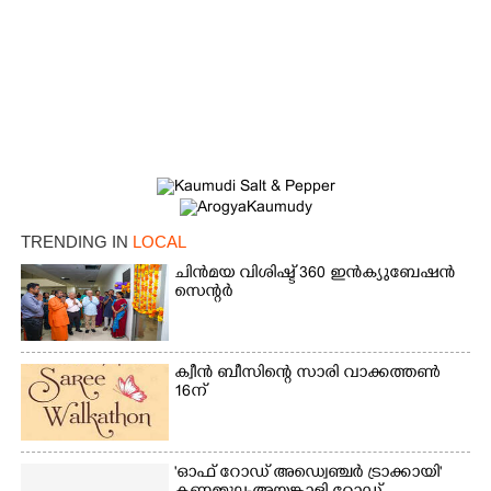
TRENDING IN
LOCAL
ചിൻമയ വിശിഷ്ട് 360 ഇൻക്യുബേഷൻ
സെന്റർ
×
Share this link
ക്വീൻ ബീസിന്റെ സാരി വാക്കത്തൺ
16ന്
Copy Link
'ഓഫ് റോഡ് അഡ്വെഞ്ചർ ട്രാക്കായി'