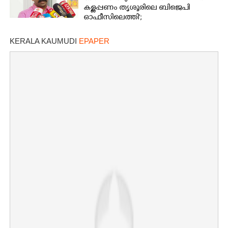
കള്ളപ്പണം തൃശൂരിലെ ബിജെപി
ഓഫീസിലെത്തി';
വെളിപ്പെടുത്തലുമായി മുൻ ഓഫീസ്
സെക്രട്ടറി
KERALA KAUMUDI
EPAPER