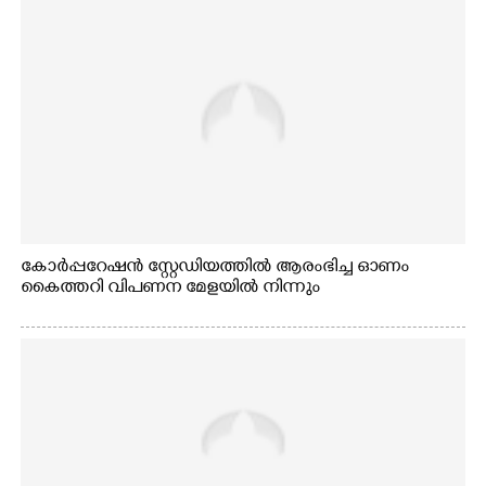
കോർപ്പറേഷൻ സ്റ്റേഡിയത്തിൽ ആരംഭിച്ച ഓണം
കൈത്തറി വിപണന മേളയിൽ നിന്നും