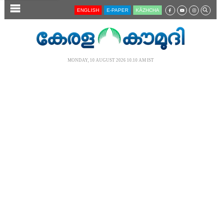
SECTIONS
ENGLISH
E-PAPER
KĀZHCHA
HOME
LATEST
MONDAY, 10 AUGUST 2026 10.10 AM IST
AUDIO
NOTIFIED NEWS
POLL
KERALA
LOCAL
NEWS 360
CASE DIARY