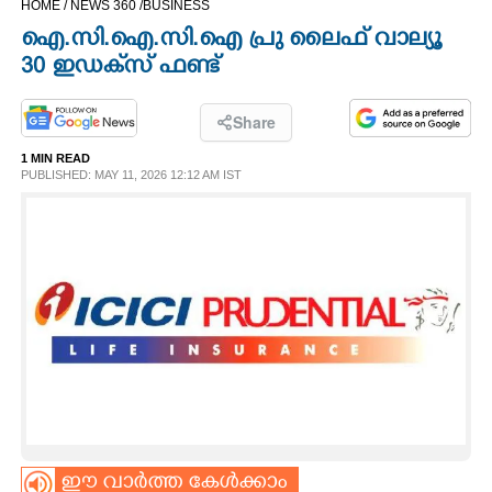
HOME /
NEWS 360 /
BUSINESS
CINEMA
ഐ.സി.ഐ.സി.ഐ പ്രു ലൈഫ് വാല്യൂ
30 ഇഡക്‌സ് ഫണ്ട്
OPINION
Share
PHOTOS
1 MIN READ
PUBLISHED: MAY 11, 2026 12:12 AM IST
LIFESTYLE
SPIRITUAL
INFO+
ART
ASTRO
ഈ വാർത്ത കേൾക്കാം