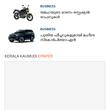
BUSINESS
യമഹയുടെ ഓണം സ്പെഷ്യൽ
ഓഫറുകൾ
BUSINESS
പുതിയ ഫീച്ചറുകളുമായി മഹീന്ദ്ര
സ്കോർപിയോ-എൻ
KERALA KAUMUDI
EPAPER