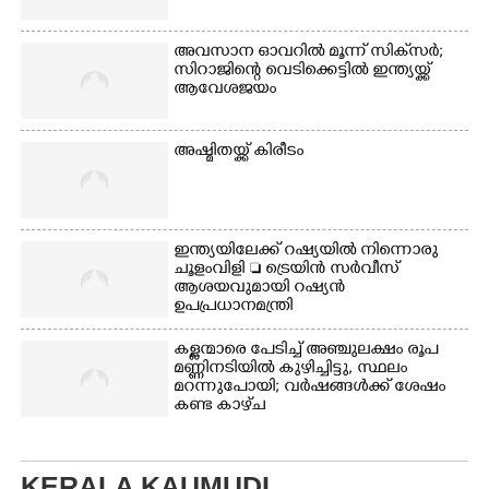
അവസാന ഓവറിൽ മൂന്ന് സിക്‌സർ;
സിറാജിന്റെ വെടിക്കെട്ടിൽ ഇന്ത്യയ്ക്ക്
ആവേശജയം
അഷ്മിതയ്ക്ക് കിരീടം
ഇന്ത്യയിലേക്ക് റഷ്യയിൽ നിന്നൊരു
ചൂളംവിളി  ട്രെയിൻ സർവീസ്
ആശയവുമായി റഷ്യൻ
ഉപപ്രധാനമന്ത്രി
കള്ളന്മാരെ പേടിച്ച് അഞ്ചുലക്ഷം രൂപ
മണ്ണിനടിയിൽ കുഴിച്ചിട്ടു, സ്ഥലം
മറന്നുപോയി; വർഷങ്ങൾക്ക് ശേഷം
കണ്ട കാഴ്‌ച
KERALA KAUMUDI