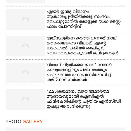
എയർ ഇന്ത്യ വിമാനം
ആകാശച്ചുഴിയിൽപ്പെട്ട സംഭവം;
പൈലറ്റുമാരിൽ ഒരാളുടെ ഡ്രഗ് ടെസ്റ്റ്
ഫലം പോസിറ്റീവ്
'ജയ്സ്വാളിനെ കാത്തിരുന്നത് നാല്
മത്സരങ്ങളുടെ വിലക്ക്, എന്റെ
ഇടപെടൽ കരിയർ രക്ഷിച്ചു',​
വെളിപ്പെടുത്തലുമായി മുൻ ഇന്ത്യൻ
ക്യാപ്‌ടൻ
'റീൽസ് ചിത്രീകരണങ്ങൾ വേണ്ട':
ക്ഷേത്രങ്ങളിലും പരിസരത്തും
മൊബൈൽ ഫോൺ നിരോധിച്ച്
തമിഴ്നാട് സർക്കാർ
12.25ശതമാനം വരെ യഥാർത്ഥ
ആദായവുമായി ഐസിഎൽ
ഫിൻകോർപ്പിന്റെ പുതിയ എൻസിഡി
ഇഷ്യു ആരംഭിക്കുന്നു
PHOTO
GALLERY