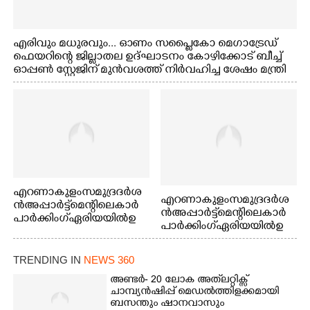
എരിവും മധുരവും... ഓണം സപ്ലൈകോ മെഗാട്രേഡ്
ഫെയറിന്റെ ജില്ലാതല ഉദ്ഘാടനം കോഴിക്കോട് ബീച്ച്
ഓപ്പണ്‍ സ്റ്റേജിന് മുന്‍വശത്ത് നിര്‍വഹിച്ച ശേഷം മന്ത്രി
പി.കെ.കുഞ്ഞാലിക്കുട്ടി സ്റ്റാളുകള്‍ സന്ദര്‍ശിക്കുന്നു..
എറണാകുളം സമുദ്ര ദർശ
എറണാകുളം സമുദ്ര ദർശ
ൻ അപ്പാർട്ട്മെന്റിലെ കാർ
ൻ അപ്പാർട്ട്മെന്റിലെ കാർ
പാർക്കിംഗ് ഏരിയയിൽ ഉ
പാർക്കിംഗ് ഏരിയയിൽ ഉ
ണ്ടായ തീപിടിത്തം അണ
ണ്ടായ തീപിടിത്തം അണ
യ്ക്കാൻ ശ്രമിച്ച ഫയർഫോ
യ്ക്കാൻ ശ്രമിച്ച ഫയർഫോ
ഴ്സ് ഉദ്യോഗസ്ഥർ ശ്വാസം
TRENDING IN
NEWS 360
ഴ്സ് ഉദ്യോഗസ്ഥർ ശ്വാസം
മുട്ട് മൂലം പുറത്തേക്കിറങ്ങി
മുട്ട് മൂലം പുറത്തേക്കിറങ്ങി
അണ്ടർ- 20 ലോക അത്‌ലറ്റിക്സ്
വരുന്നു
ചാമ്പ്യൻഷിപ്പ് മെഡൽത്തിളക്കമായി
മുഖം കഴുകുന്നു
ബസന്തും ഷാനവാസും