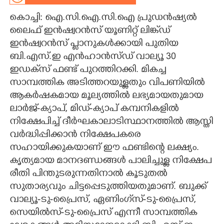
കൊച്ചി: ഐ.സി.ഐ.സി.ഐ പ്രുഡൻഷ്യൽ
CARTOONS
ലൈഫ് ഇൻഷ്വറൻസ് യൂണിറ്റ് ലിങ്ക്ഡ്
ഇൻഷ്വറൻസ് പ്ലാനുകൾക്കായി പുതിയ
LITERATURE
ബി.എസ്.ഇ എൻഹാൻസ്ഡ് വാല്യൂ 30
ഇഡക്‌സ് ഫണ്ട് പുറത്തിറക്കി. മികച്ച
ZOOM
സാമ്പത്തിക അടിത്തറയുള്ളതും വിപണിയിൽ
ആകർഷകമായ മൂല്യത്തിൽ ലഭ്യമായതുമായ
CONTACT US
ലാർജ്-ക്യാപ്, മിഡ്-ക്യാപ് കമ്പനികളിൽ
നിക്ഷേപിച്ച് ദീർഘകാലാടിസ്ഥാനത്തിൽ ആസ്തി
വർദ്ധിപ്പിക്കാൻ നിക്ഷേപകരെ
സഹായിക്കുകയാണ് ഈ ഫണ്ടിന്റെ ലക്ഷ്യം.
കൃത്യമായ മാനദണ്ഡങ്ങൾ പാലിച്ചുള്ള നിക്ഷേപ
രീതി പിന്തുടരുന്നതിനാൽ കൂടുതൽ
സുതാര്യവും ചിട്ടപ്പെടുത്തിയതുമാണ്. ബുക്ക്
വാല്യൂ-ടു-പ്രൈസ്, ഏണിംഗ്‌സ്-ടു-പ്രൈസ്,
സെയിൽസ്-ടു-പ്രൈസ് എന്നീ സാമ്പത്തിക