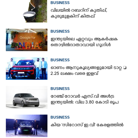
BUSINESS
വിലയിൽ റബറിന് കുതിപ്പ്,
കുരുമുളകിന് കിതപ്പ്
BUSINESS
ഇന്ത്യയിലെ ഏറ്റവും ആകർഷക
തൊഴിൽദാതാവായി ഗൂഗിൾ
BUSINESS
ഓണം ആനുകൂല്യങ്ങളുമായി ടാറ്റ 
2.25 ലക്ഷം വരെ ഇളവ്
BUSINESS
റേഞ്ച് റോവർ എസ്‌.വി അൾട്ര
ഇന്ത്യയിൽ: വില 3.80 കോടി രൂപ
BUSINESS
കിയ 'സിറോസ് ഇ.വി' കേരളത്തിൽ