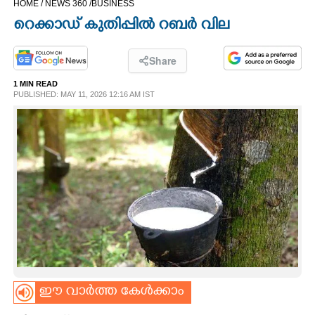
HOME /
NEWS 360 /
BUSINESS
CINEMA
റെക്കാഡ് കുതിപ്പിൽ റബർ വില
OPINION
Share
1 MIN READ
PHOTOS
PUBLISHED: MAY 11, 2026 12:16 AM IST
LIFESTYLE
SPIRITUAL
INFO+
ART
ഈ വാർത്ത കേൾക്കാം
ASTRO