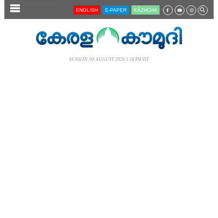
SECTIONS
ENGLISH
E-PAPER
KĀZHCHA
HOME
LATEST
SUNDAY, 09 AUGUST 2026 1.58 PM IST
AUDIO
NOTIFIED NEWS
POLL
KERALA
LOCAL
NEWS 360
CASE DIARY