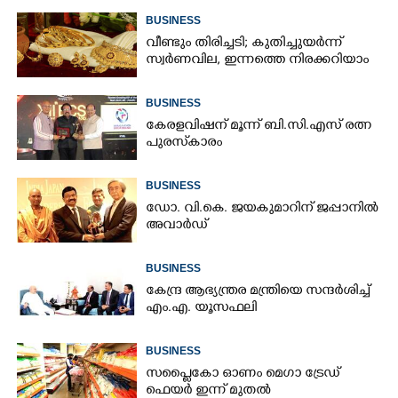
BUSINESS
വീണ്ടും തിരിച്ചടി; കുതിച്ചുയർന്ന്
സ്വർണവില, ഇന്നത്തെ നിരക്കറിയാം
BUSINESS
കേരളവിഷന് മൂന്ന് ബി.സി.എസ് രത്ന
പുരസ്‌കാരം
BUSINESS
ഡോ. വി.കെ. ജയകുമാറിന് ജപ്പാനിൽ
അവാർഡ്
BUSINESS
കേന്ദ്ര ആഭ്യന്ത്രര മന്ത്രിയെ സന്ദർശിച്ച്
എം.എ. യൂസഫലി
BUSINESS
സപ്ലൈകോ ഓണം മെഗാ ട്രേഡ്
ഫെയർ ഇന്ന് മുതൽ