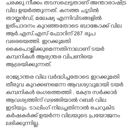
ചരക്കു നീക്കം തടസപ്പെട്ടതാണ് അന്താരാഷ്ട്ര
വില ഉയർത്തുന്നത്. കനത്ത ചൂടിൽ
തായ്ലൻഡ്, മലേഷ്യ എന്നിവിടങ്ങളിൽ
ഉത്പാദനം കുറഞ്ഞതോടെ ബാങ്കോക്ക് വില
ആർ.എസ്.എസ് ഫോറിന് 287 രൂപ
വരെയെത്തി. ഇറക്കുമതി
കൈപൊള്ളിക്കുമെന്നതിനാലാണ് ടയർ
കമ്പനികൾ ആഭ്യന്തര വിപണിയെ
ആശ്രയിക്കുന്നത്.
രാജ്യാന്തര വില വർദ്ധിച്ചതോടെ ഇറക്കുമതി
തീരുവ കുറക്കണമെന്ന ആവശ്യവുമായി ടയർ
കമ്പനികൾ രംഗത്തെത്തി . കേന്ദ്ര സർക്കാർ
ആവശ്യത്തിന് വഴങ്ങിയാൽ റബർ വില
ഇടിയും. ടാപ്പിംഗ് നിലച്ചതിനാൽ ചെറുകിട
കർഷകർക്ക് ഉയർന്ന വിലയുടെ പ്രയോജനം
ലഭിക്കുന്നില്ല.