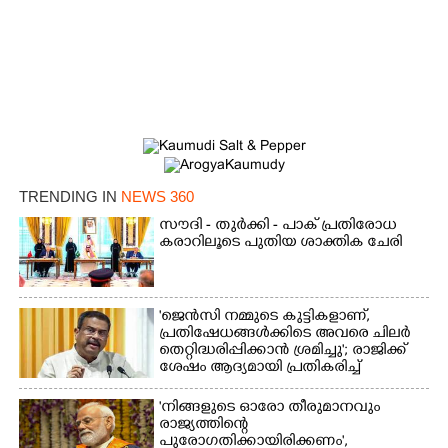
TRENDING IN
NEWS 360
സൗദി - തുർക്കി - പാക് പ്രതിരോധ
കരാറിലൂടെ പുതിയ ശാക്തിക ചേരി
'ജെൻസി നമ്മുടെ കുട്ടികളാണ്,
പ്രതിഷേധങ്ങൾക്കിടെ അവരെ ചിലർ
തെറ്റിദ്ധരിപ്പിക്കാൻ ശ്രമിച്ചു'; രാജിക്ക്
ശേഷം ആദ്യമായി പ്രതികരിച്ച്
ധർമ്മേന്ദ്ര പ്രധാൻ
'നിങ്ങളുടെ ഓരോ തീരുമാനവും
രാജ്യത്തിന്റെ
പുരോഗതിക്കായിരിക്കണം',​