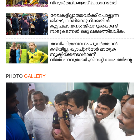
വിദ്യാർത്ഥികളോട് പ്രധാനമന്ത്രി
'രേഖകളില്ലാത്തവർക്ക് പൊള്ളുന്ന
ശിക്ഷ', ദക്ഷിണാഫ്രിക്കയിൽ
കൂട്ടപ്പലായനം; ജീവനുംകൊണ്ട്
നാടുകടന്നത് ഒരു ലക്ഷത്തിലധികം
പേർ
‘അവിഹിതബന്ധം പുലർത്താൻ
കഴിയില്ല,​ ക്യാപ്റ്റൻമാർ മാതൃക
സൃഷ്ടിക്കേണ്ടവരാണ്'
വിമർശനവുമായി ക്രിക്കറ്റ് താരത്തിന്റെ
ഭാര്യ
PHOTO
GALLERY