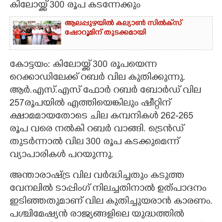
കിലോയ്ക്ക് 300 രൂപ കടന്നേക്കും
CARTOONS
ആലപ്പുഴയിൽ കല്യാൺ സിൽക്‌സ്
ഷോറൂമിന് തുടക്കമായി
LITERATURE
കോട്ടയം: കിലോയ്ക്ക് 300 രൂപയെന്ന
ZOOM
റെക്കാഡിലേക്ക് റബർ വില കുതിക്കുന്നു.
ആർ.എസ്.എസ് ഫോർ റബർ ബോ‌ർഡ് വില
257രൂപയിൽ എത്തിയെങ്കിലും ഷീറ്റിന്
CONTACT US
ക്ഷാമമായതോടെ ചില കമ്പനികൾ 262-265
രൂപ വരെ നൽകി റബർ വാങ്ങി. ട്രെൻഡ്
തുടർന്നാൽ വില 300 രൂപ കടക്കുമെന്ന്
വ്യാപാരികൾ പറയുന്നു.
അന്താരാഷ്ട്ര വില വർദ്ധിച്ചതും കടുത്ത
വേനലിൽ ടാപ്പിംഗ് നിലച്ചതിനാൽ ഉത്പാദനം
ഇടിഞ്ഞതുമാണ് വില കുതിച്ചുയരാൻ കാരണം.
പശ്ചിമേഷ്യൻ രാജ്യങ്ങളിലെ യുദ്ധത്തിൽ