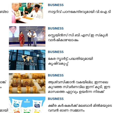
BUSINESS
​ ബ്രാ​
നാ​ട്ട​റി​വ് ​പ​ഠ​ന​കേ​ന്ദ്ര​വു​മാ​യി​ ​വി.​ഐ.​ടി
BUSINESS
സ്റ്റെയിൻസ് സി.ബി.എസ്.ഇ സ്‌കൂൾ
വാർഷികാഘോഷം
BUSINESS
Share this link
കേര സ്മാർട്ട് പദ്ധതിയുമായി
കൃഷിവകുപ്പ്
BUSINESS
്ക്
ആശ്വസിക്കാൻ വകയില്ല; ഇന്നലെ
ം
കുറഞ്ഞ സ്വർണവില ഇന്ന് കൂടി, ഈ
Copy Link
മാസത്തെ ഏറ്റവും ഉയർന്ന നിരക്ക്
ഇ ക്ലച്ച് കൂട്ടിച്ചേർത്ത്
BUSINESS
ക്ഷീര കർഷകർക്ക് മലബാർ മിൽമയുടെ
നമായി
വമ്പൻ ഓണ സമ്മാനം