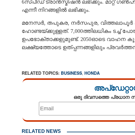
6സ്പീഡ് ട്രാൻസ്മിഷൻ ലഭിക്കും. മാറ്റ് 
എന്നീ നിറങ്ങളിൽ ലഭിക്കും.
മനേസർ, തപുകര, നർസപുര, വിത്തലാപൂർ എന
ഹോണ്ടയ്‌ക്കുള്ളത്. 7,000ത്തിലധികം ടച്ച്‌ 
ഉപഭോക്താക്കളുമുണ്ട്. 2050ഓടെ വാഹന കൂട
ലക്ഷ്യത്തോടെ ഉത്പ്പന്നങ്ങളിലും പ്രവർത്ത
RELATED TOPICS:
BUSINESS
,
HONDA
അപ്ഡേറ്റാ
ഒരു ദിവസത്തെ പ്രധാന
RELATED NEWS