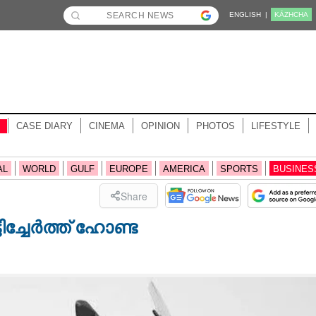
ENGLISH |
KĀZHCHA
CASE DIARY
CINEMA
OPINION
PHOTOS
LIFESTYLE
AL
WORLD
GULF
EUROPE
AMERICA
SPORTS
BUSINES
Share
ിച്ചേർത്ത് ഹോണ്ട