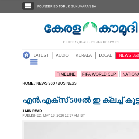
SECTIONS
FOUNDER EDITOR : K SUKUMARAN BA
HOME
LATEST
AUDIO
THURSDAY, 06 AUGUST 2026 10.18 PM IST
NOTIFIED NEWS
LATEST
AUDIO
KERALA
LOCAL
NEWS 360
POLL
KERALA
TIMELINE
FIFA WORLD CUP
NATION
HOME /
NEWS 360 /
BUSINESS
LOCAL
എൻ.എക്‌സ് 500ൽ ഇ ക്ലച്ച് കൂട്ട
NEWS 360
1 MIN READ
PUBLISHED: MAY 18, 2026 12:37 AM IST
CASE DIARY