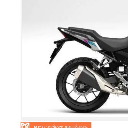
CINEMA
OPINION
PHOTOS
LIFESTYLE
SPIRITUAL
INFO+
ART
ASTRO
ഈ വാർത്ത കേൾക്കാം