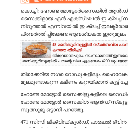
CARTOONS
കൊച്ചി: ഹോണ്ട മോട്ടോർസൈക്കിൾ ആൻഡ് സ
സൈക്കിളായ എൻ.എക്‌സ് 500ൽ ഇ ക്ലച്ച് സാങ്കേതി
നിറുത്തൽ എന്നിവയിൽ ഇ ക്ലച്ച് ഇലക്ട്രോ
LITERATURE
പ്രവർത്തിപ്പിക്കേണ്ട ആവശ്യകത ഇതുമൂലം
ZOOM
48 മണിക്കൂറിനുള്ളിൽ സ്വർണവില പറന
കനത്ത തിരിച്ചടി
തിരുവനന്തപുരം: സംസ്ഥാനത്ത് ഇന്നല
CONTACT US
മണിക്കൂറിനുള്ളിൽ പവന്റെ വില ഏകദേശം 4200 രൂപയാണ് വർ
തിരക്കേറിയ നഗര റോഡുകളിലും ഹൈവേകളിലു
മൂലമുണ്ടാകുന്ന ക്ഷീണം കുറയ്ക്കാൻ കൂട്ടിച്
ഹോണ്ട മോട്ടോർ സൈക്കിളുകളിലെ റൈഡിംഗ്
ഹോണ്ട മോട്ടോർ സൈക്കിൾ ആൻഡ് സ്‌കൂട്ട
സുത്സുമു ഒട്ടാനി പറഞ്ഞു,
471 സിസി ലിക്വിഡ്കൂൾഡ്, പാരലൽ ട്വിൻ 