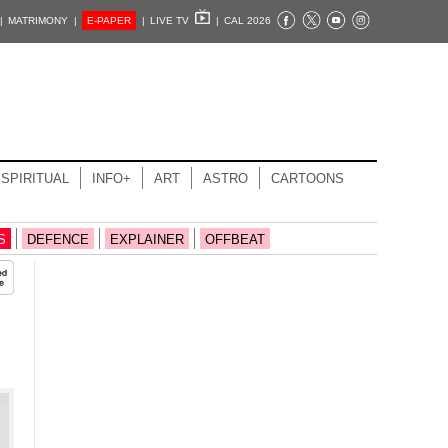
|
MATRIMONY |
E-PAPER
|
LIVE TV
|
CAL 2026
SPIRITUAL
INFO+
ART
ASTRO
CARTOONS
S
DEFENCE
EXPLAINER
OFFBEAT