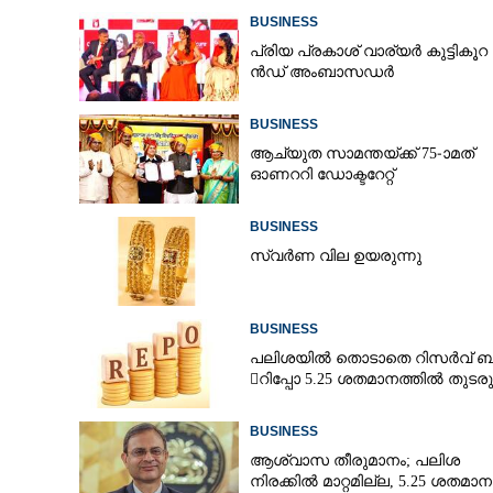
BUSINESS
പ്രി​യ​ ​പ്ര​കാ​ശ് ​വാ​ര്യർ കു​ട്ടി​കൂ​റ​ 
ൻ​ഡ് ​അം​ബാ​സ​ഡ​ർ
BUSINESS
ആച്യുത സാമന്തയ്ക്ക് 75-ാമത്
ഓണററി ഡോക്ടറേറ്റ്
BUSINESS
സ്വർണ വില ഉയരുന്നു
BUSINESS
പലിശയിൽ തൊടാതെ റിസർവ് ബാങ
റിപ്പോ 5.25 ശതമാനത്തിൽ തുടരു
എൻ.എക്‌സ് 500ൽ 
ഹോണ്ട
BUSINESS
ആശ്വാസ തീരുമാനം; പലിശ
നിരക്കിൽ മാറ്റമില്ല, 5.25 ശതമാ