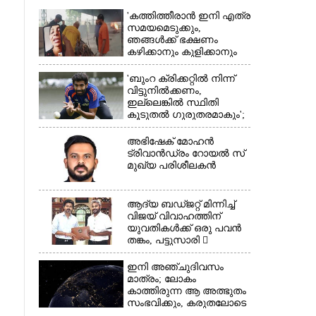
'കത്തിത്തീരാൻ ഇനി എത്ര
സമയമെടുക്കും,
ഞങ്ങൾക്ക് ഭക്ഷണം
കഴിക്കാനും കുളിക്കാനും
ഉള്ളതാണ്': അച്ഛന്റെ
സംസ്കാരചടങ്ങിനിടെ
'ബുംറ ക്രിക്കറ്റിൽ നിന്ന്
മക്കൾ
വിട്ടുനിൽക്കണം,
ഇല്ലെങ്കിൽ സ്ഥിതി
കൂടുതൽ ഗുരുതരമാകും';
×
മുന്നറിയിപ്പുമായി മുൻ
താരം
അഭിഷേക് മോഹൻ
ട്രിവാൻഡ്രം റോയൽ സ്
മുഖ്യ പരിശീലകൻ
ആദ്യ ബഡ്ജറ്റ് മിന്നിച്ച്
വിജയ് വിവാഹത്തിന്
യുവതികൾക്ക് ഒരു പവൻ
തങ്കം, പട്ടുസാരി 
നവജാതശിശുക്കൾക്ക്
സ്വർണമോതിരം 
ഇനി അഞ്ചുദിവസം
വിദ്യാർത്ഥികൾക്ക്
മാത്രം; ലോകം
സൈക്കിൾ
കാത്തിരുന്ന ആ അത്ഭുതം
സംഭവിക്കും, കരുതലോടെ
വിദഗ്ധർ