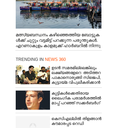
മത്സ്യബന്ധനം കഴിഞ്ഞെത്തിയ ബോട്ടുക
ൾക്ക് ചുറ്റും വട്ടമിട്ട് പറക്കുന്ന പരുന്തുകൾ.
എറണാകുളം കാളമുക്ക് ഹാർബറിൽ നിന്നു
ള്ള കാഴ്ച
TRENDING IN
NEWS 360
ഉടൻ സമരമില്ലെങ്കിലും
ലക്ഷ്യങ്ങളേറെ: അടിത്തറ
പാകാനൊരുങ്ങി സിജെപി,​
കൂട്ടായ്മ വിപുലീകരിക്കാൻ
ക്യാമ്പയിൻ
കുട്ടികൾക്കെതിരായ
ലൈംഗിക പരാമർശത്തിൽ
മാപ്പ് പറഞ്ഞ് സക്കർബർഗ്
കെസിഎല്ലിൽ തിളങ്ങാൻ
കൗമാരപ്പട റെഡി