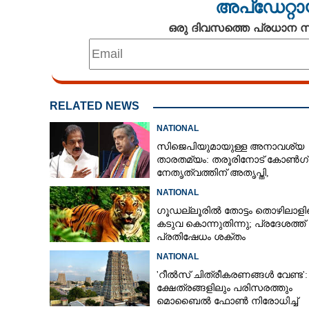
അപ്ഡേറ്റാ
ഒരു ദിവസത്തെ പ്രധാന
RELATED NEWS
NATIONAL
സിജെപിയുമായുള്ള അനാവശ്യ
താരതമ്യം: തരൂരിനോട് കോൺഗ്
നേതൃത്വത്തിന് അതൃപ്തി,
താക്കീതുമായി കെസി വേണുഗോ
NATIONAL
ഗൂഡല്ലൂരിൽ തോട്ടം തൊഴിലാള
പെൺകുട്ടികൾക്
കടുവ കൊന്നുതിന്നു; പ്രദേശത്ത്
പ്രതിഷേധം ശക്തം
വിദ്യാഭ്യാസം,
ചുവരുകൾക്കുള
NATIONAL
വിദ്യാഭ്യാസ മന
'റീൽസ് ചിത്രീകരണങ്ങൾ വേണ്ട':
ക്ഷേത്രങ്ങളിലും പരിസരത്തും
മൊബൈൽ ഫോൺ നിരോധിച്ച്