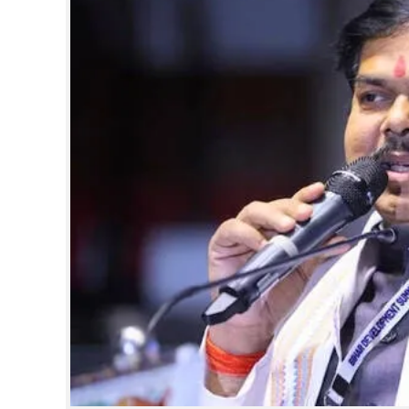
CINEMA
OPINION
PHOTOS
LIFESTYLE
SPIRITUAL
INFO+
ART
ASTRO