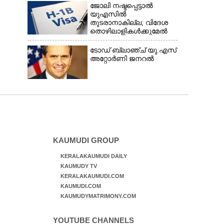
ജോലി നഷ്ടപ്പെട്ടാൽ
യുഎസിൽ
തുടരാനാകില്ല; വിദേശ
തൊഴിലാളികൾക്കുമേൽ
കടുത്ത
നിയന്ത്രണവുമായി ട്രംപ്‌
ടോഡ് ബ്ലാഞ്ച് യു.എസ്
അറ്റോർണി ജനറൽ
KAUMUDI GROUP
KERALAKAUMUDI DAILY
KAUMUDY TV
KERALAKAUMUDI.COM
KAUMUDI.COM
KAUMUDYMATRIMONY.COM
YOUTUBE CHANNELS