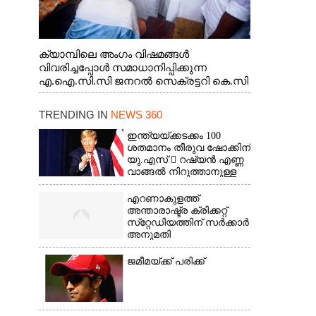
ക്യാമ്പിലെ അംഗം വിഷമങ്ങൾ
വിവരിച്ചപ്പോൾ സമാധാനിപ്പിക്കുന്ന
എ.ഐ.സി.സി ജനറൽ സെക്രട്ടറി കെ.സി
വേണുഗോപാൽ എം.പി. സഹകരണ-
എക്സൈസ് വകുപ്പ് മന്ത്രി എം. ലിജു,
TRENDING IN
NEWS 360
എന്നിവർ
ഇന്ത്യയ്ക്കടക്കം 100
ശതമാനം തീരുവ ഷോക്കിന്
യു.എസ്  റഷ്യൻ എണ്ണ
വാങ്ങൽ നിറുത്താനുള്ള
സമ്മർദ്ദം
എറണാകുളത്ത്
അന്താരാഷ്ട്ര ക്രിക്കറ്റ്
സ്‌റ്റേഡിയത്തിന് സർക്കാർ
അനുമതി
ജമീമയ്ക്ക് പരിക്ക്