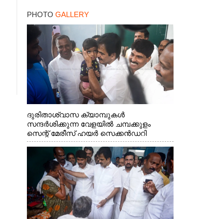
PHOTO
GALLERY
ദുരിതാശ്വാസ ക്യാമ്പുകൾ
സന്ദർശിക്കുന്ന വേളയിൽ ചമ്പക്കുളം
സെന്റ് മേരീസ് ഹയർ സെക്കൻഡറി
സ്കൂളിലെ ക്യാമ്പിലെത്തിയ എ.ഐ.സി.സി
ജനറൽ സെക്രട്ടറി കെ.സി
വേണുഗോപാൽ എം.പി കുരുന്നിനെ
എടുത്ത് ലാളിച്ചപ്പോൾ. സഹകരണ-
എക്സൈസ് വകുപ്പ് മന്ത്രി എം. ലിജു,
കൃഷിവകുപ്പ് മന്ത്രി ടി. സിദ്ദിഖ്, റെജി
ചെറിയാൻ എം. എൽ. എ എന്നിവർ സമീപം