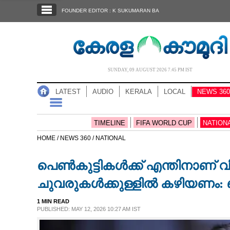
SECTIONS
FOUNDER EDITOR : K SUKUMARAN BA
HOME
LATEST
AUDIO
SUNDAY, 09 AUGUST 2026 7.45 PM IST
NOTIFIED NEWS
LATEST
AUDIO
KERALA
LOCAL
NEWS 360
POLL
KERALA
TIMELINE
FIFA WORLD CUP
NATION
HOME /
NEWS 360 /
NATIONAL
LOCAL
പെൺകുട്ടികൾക്ക് എന്തിനാണ് വ
NEWS 360
ചുവരുകൾക്കുള്ളിൽ കഴിയണം: ബ
1 MIN READ
CASE DIARY
PUBLISHED: MAY 12, 2026 10:27 AM IST