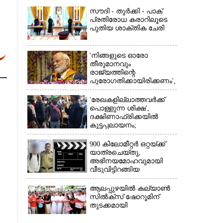
സൗദി - തുർക്കി - പാക്
പ്രതിരോധ കരാറിലൂടെ
പുതിയ ശാക്തിക ചേരി
'നിങ്ങളുടെ ഓരോ
×
തീരുമാനവും
രാജ്യത്തിന്റെ
പുരോഗതിക്കായിരിക്കണം',​
വിദ്യാർത്ഥികളോട്
പ്രധാനമന്ത്രി
'രേഖകളില്ലാത്തവർക്ക്
പൊള്ളുന്ന ശിക്ഷ',
ദക്ഷിണാഫ്രിക്കയിൽ
കൂട്ടപ്പലായനം;
ജീവനുംകൊണ്ട്
നാടുകടന്നത് ഒരു
900 കിലോമീറ്റർ ഒറ്റയ്‌ക്ക്
ലക്ഷത്തിലധികം പേർ
യാത്രചെ‌യ്‌തു,​
അഭിനയമോഹവുമായി
വീടുവിട്ടിറങ്ങിയ
പതിനാറുകാരനെ
കണ്ടെത്തിയത് ഫിലിം
ആലപ്പുഴയിൽ കല്യാൺ
സിറ്റിയിൽ
സിൽക്‌സ് ഷോറൂമിന്
തുടക്കമായി