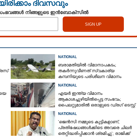
യിരിക്കാം ദിവസവും
 സംഭവങ്ങൾ നിങ്ങളുടെ ഇൻബോക്സിൽ
NATIONAL
Share this link
ബരാമതിയിൽ വിമാനാപകടം;
രസ്
തകർന്നുവീണത് സ്വകാര്യ
കമ്പനിയുടെ പരിശീലന വിമാനം
പാൽ
NATIONAL
ിയെ
എയർ ഇന്ത്യ വിമാനം
ക് എന്തിനാണ്
Copy Link
ആകാശച്ചുഴിയിൽപ്പെട്ട സംഭവം;
പൈലറ്റുമാരിൽ ഒരാളുടെ ഡ്രഗ് ടെസ്റ്റ്
 അവർ വീടിന്റെ നാല്
ഫലം പോസിറ്റീവ്
്ളിൽ കഴിയണം: ബീഹാർ
NATIONAL
്ത്രി
'ജെൻസി നമ്മുടെ കുട്ടികളാണ്,
പ്രതിഷേധങ്ങൾക്കിടെ അവരെ ചിലർ
തെറ്റിദ്ധരിപ്പിക്കാൻ ശ്രമിച്ചു'; രാജിക്ക്