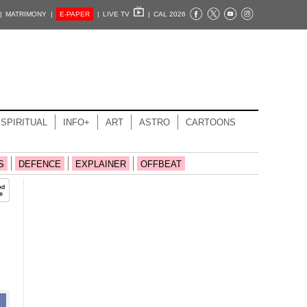
|
MATRIMONY |
E-PAPER
|
LIVE TV
|
CAL 2026
SPIRITUAL
INFO+
ART
ASTRO
CARTOONS
S
DEFENCE
EXPLAINER
OFFBEAT