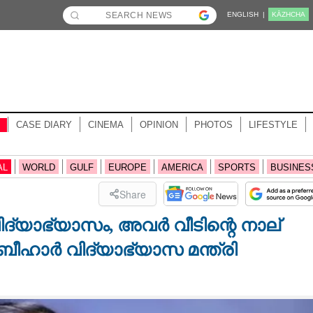
ENGLISH |
KĀZHCHA
CASE DIARY
CINEMA
OPINION
PHOTOS
LIFESTYLE
AL
WORLD
GULF
EUROPE
AMERICA
SPORTS
BUSINES
Share
ിദ്യാഭ്യാസം, അവർ വീടിന്റെ നാല്
ീഹാർ വിദ്യാഭ്യാസ മന്ത്രി