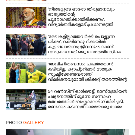
'നിങ്ങളുടെ ഓരോ തീരുമാനവും
രാജ്യത്തിന്റെ
പുരോഗതിക്കായിരിക്കണം',​
വിദ്യാർത്ഥികളോട് പ്രധാനമന്ത്രി
'രേഖകളില്ലാത്തവർക്ക് പൊള്ളുന്ന
ശിക്ഷ', ദക്ഷിണാഫ്രിക്കയിൽ
കൂട്ടപ്പലായനം; ജീവനുംകൊണ്ട്
നാടുകടന്നത് ഒരു ലക്ഷത്തിലധികം
പേർ
‘അവിഹിതബന്ധം പുലർത്താൻ
കഴിയില്ല,​ ക്യാപ്റ്റൻമാർ മാതൃക
സൃഷ്ടിക്കേണ്ടവരാണ്'
വിമർശനവുമായി ക്രിക്കറ്റ് താരത്തിന്റെ
ഭാര്യ
54 റൺസിന് ഓൾഔട്ട്; ഓസ്‌ട്രേലിയൻ
പര്യടനത്തിന് മുന്നേ സന്നാഹ
മത്സരത്തിൽ ബംഗ്ലാദേശിന് തിരിച്ചടി,
രണ്ടക്കം കടന്നത് ഒരേയൊരു താരം
PHOTO
GALLERY