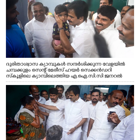
ദുരിതാശ്വാസ ക്യാമ്പുകൾ സന്ദർശിക്കുന്ന വേളയിൽ
ചമ്പക്കുളം സെന്റ് മേരീസ് ഹയർ സെക്കൻഡറി
സ്കൂളിലെ ക്യാമ്പിലെത്തിയ എ.ഐ.സി.സി ജനറൽ
സെക്രട്ടറി കെ.സി വേണുഗോപാൽ എം.പി കുരുന്നിനെ
എടുത്ത് ലാളിച്ചപ്പോൾ. സഹകരണ-എക്സൈസ്
വകുപ്പ് മന്ത്രി എം. ലിജു, കൃഷിവകുപ്പ് മന്ത്രി ടി. സിദ്ദിഖ്,
റെജി ചെറിയാൻ എം. എൽ. എ എന്നിവർ സമീപം