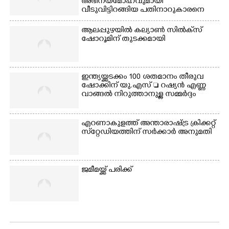
അഭിനയമോഹവുമായി
ക്യാമ്പ് പരിസരത്ത്
ഗോൾപോസ്റ്റിന് മുന്നിൽ
വീടുവിട്ടിറങ്ങിയ പതിനാറുകാരനെ
വസ്ത്രങ്ങൾ
ഫുട്ബോൾ കളികളിൽ
കണ്ടെത്തിയത് ഫിലിം സിറ്റിയിൽ
ഉണക്കാനിടുന്ന കാഴ്ച.
ഏർപ്പെട്ടിരിക്കുന്ന
ആലപ്പുഴയിൽ കല്യാൺ സിൽക്‌സ്
കുട്ടികൾ
ഷോറൂമിന് തുടക്കമായി
ഇന്ത്യയ്ക്കടക്കം 100 ശതമാനം തീരുവ
ഷോക്കിന് യു.എസ്  റഷ്യൻ എണ്ണ
വാങ്ങൽ നിറുത്താനുള്ള സമ്മർദ്ദം
എറണാകുളത്ത് അന്താരാഷ്ട്ര ക്രിക്കറ്റ്
സ്‌റ്റേഡിയത്തിന് സർക്കാർ അനുമതി
ജമീമയ്ക്ക് പരിക്ക്