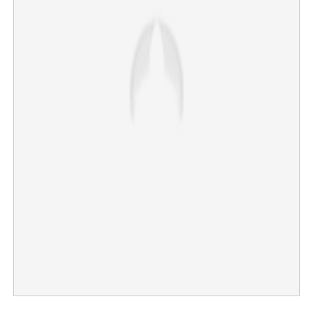
×
Share this link
Copy Link