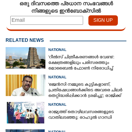
ഒരു ദിവസത്തെ പ്രധാന സംഭവങ്ങൾ
നിങ്ങളുടെ ഇൻബോക്സിൽ
RELATED NEWS
NATIONAL
'റീൽസ് ചിത്രീകരണങ്ങൾ വേണ്ട':
ക്ഷേത്രങ്ങളിലും പരിസരത്തും
മൊബൈൽ ഫോൺ നിരോധിച്ച്
തമിഴ്നാട് സർക്കാർ
NATIONAL
'ജെൻസി നമ്മുടെ കുട്ടികളാണ്,
പ്രതിഷേധങ്ങൾക്കിടെ അവരെ ചിലർ
തെറ്റിദ്ധരിപ്പിക്കാൻ ശ്രമിച്ചു'; രാജിക്ക്
ശേഷം ആദ്യമായി പ്രതികരിച്ച്
NATIONAL
ധർമ്മേന്ദ്ര പ്രധാൻ
രാജ്യത്ത് തൊഴിലവസരങ്ങളുടെ
വാതിലടഞ്ഞു: രാഹുൽ ഗാന്ധി
NATIONAL