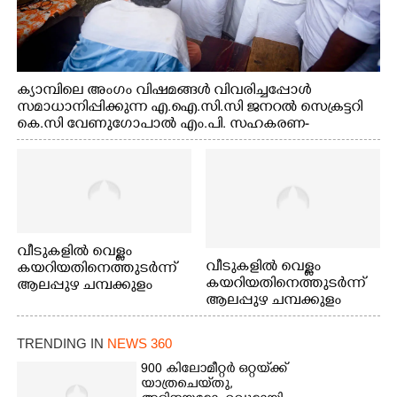
ക്യാമ്പിലെ അംഗം വിഷമങ്ങൾ വിവരിച്ചപ്പോൾ
സമാധാനിപ്പിക്കുന്ന എ.ഐ.സി.സി ജനറൽ സെക്രട്ടറി
കെ.സി വേണുഗോപാൽ എം.പി. സഹകരണ-
എക്സൈസ് വകുപ്പ് മന്ത്രി എം. ലിജു, എന്നിവർ
വീടുകളിൽ വെള്ളം
വീടുകളിൽ വെള്ളം
കയറിയതിനെത്തുടർന്ന്
കയറിയതിനെത്തുടർന്ന്
ആലപ്പുഴ ചമ്പക്കുളം
ആലപ്പുഴ ചമ്പക്കുളം
ഫാദർ തോമസ്
ഫാദർ തോമസ്
പോരൂക്കര സെൻട്രൽ
പോരൂക്കര സെൻട്രൽ
സ്കൂളിലെ ദുരിതാശ്വാസ
TRENDING IN
NEWS 360
സ്കൂളിലെ ദുരിതാശ്വാസ
ക്യാമ്പിലെത്തിയവർ
ക്യാമ്പിലെത്തിയവർ മഴ
വസ്ത്രങ്ങൾ
900 കിലോമീറ്റർ ഒറ്റയ്‌ക്ക്
യാത്രചെ‌യ്‌തു,​
മാറിനിന്ന ഇടവേളയിൽ
ഉണക്കാനിട്ടിരിക്കുന്ന