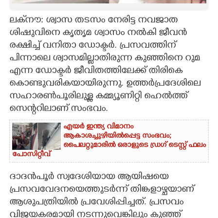
CARTOONS
ലക്‌നൗ: ശ്വാസ തടസം നേരിട്ട നവജാത
ശിഷുവിനെ കൃതൃമ ശ്വാസം നൽകി ജീവൻ
രക്ഷിച്ച് വനിതാ ഡോക്ടർ. പ്രസവത്തിന്
LITERATURE
പിന്നാലെ ശ്വാസമില്ലാതിരുന്ന കുഞ്ഞിനെ റുമ
എന്ന ഡോക്ടർ ജീവിതത്തിലേക്ക് തിരികെ
ZOOM
കൊണ്ടുവരികയായിരുന്നു. ഉത്തർപ്രദേശിലെ
സഹാരൺപൂരിലുള്ള കമ്മ്യൂണിറ്റി ഹെൽത്ത്
CONTACT US
സെന്ററിലാണ് സംഭവം.
എയർ ഇന്ത്യ വിമാനം
ആകാശച്ചുഴിയിൽപ്പെട്ട സംഭവം;
പൈലറ്റുമാരിൽ ഒരാളുടെ ഡ്രഗ് ടെസ്റ്റ് ഫലം
പോസിറ്റീവ്
ദാദൻപൂർ സ്വദേശിയായ ആയിഷയെ
പ്രസവവേദനയെത്തുടർന്ന് തിങ്കളാഴ്ചയാണ്
ആശുപത്രിയിൽ പ്രവേശിപ്പിച്ചത്. പ്രസവം
വിജയകരമായി നടന്നുവെങ്കിലും കുഞ്ഞ്