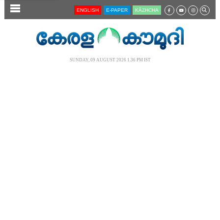
SECTIONS
ENGLISH
E-PAPER
KĀZHCHA
HOME
LATEST
SUNDAY, 09 AUGUST 2026 1.36 PM IST
AUDIO
NOTIFIED NEWS
POLL
KERALA
LOCAL
NEWS 360
CASE DIARY