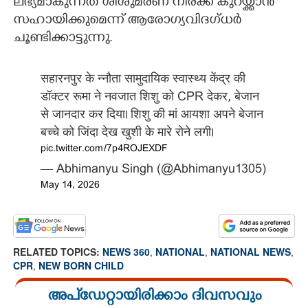
ലഭ്യമാകുന്നത് ശിശുമരണ നിരക്ക് കുറയ്ക്കാൻ
സഹായിക്കുമെന്ന് ആരോഗ്യവിദഗ്ധർ
ചൂണ്ടിക്കാട്ടുന്നു.
सहारनपुर के न्नौता सामुदायिक स्वास्थ्य केंद्र की
डॉक्टर रूमा ने नवजात शिशु को CPR देकर, बेजान
से जानदार कर दिया। शिशु की मां आयशा अपने बेजान
बच्चे को जिंदा देख खुशी के मारे रोने लगी।
pic.twitter.com/7p4ROJEXDF
— Abhimanyu Singh (@Abhimanyu1305)
May 14, 2026
RELATED TOPICS:
NEWS 360
,
NATIONAL
,
NATIONAL NEWS
,
CPR
,
NEW BORN CHILD
അപ്ഡേറ്റായിരിക്കാം ദിവസവും