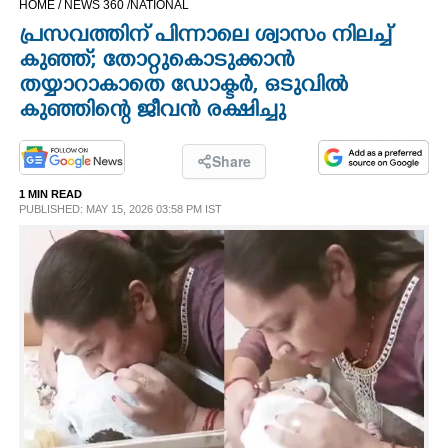
HOME /
NEWS 360 /
NATIONAL
CINEMA
പ്രസവത്തിന് പിന്നാലെ ശ്വാസം നിലച്ച്
കുഞ്ഞ്; തോറ്റുകൊടുക്കാൻ
OPINION
തയ്യാറാകാതെ ഡോക്ടർ, ഒടുവിൽ
കുഞ്ഞിന്റെ ജീവൻ രക്ഷിച്ചു
PHOTOS
Share
LIFESTYLE
1 MIN READ
PUBLISHED: MAY 15, 2026 03:58 PM IST
SPIRITUAL
INFO+
ART
ASTRO