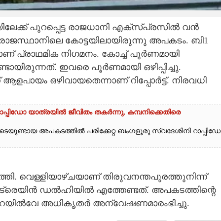
ലേക്ക് പുറപ്പെട്ട രാജധാനി എക്സ്‌പ്രസിൽ വൻ
് രാജസ്ഥാനിലെ കോട്ടയിലായിരുന്നു അപകടം. ബി1
നാണ് പ്രാഥമിക നിഗമനം. കോച്ച് പൂർണമായി
്ടായിരുന്നത്. ഇവരെ പൂർണമായി ഒഴിപ്പിച്ചു.
് ആളപായം ഒഴിവായതെന്നാണ് റിപ്പോർട്ട്. നിരവധി
'; റാപ്പിഡോ യാത്രയിൽ ജീവിതം തകർന്നു, കമ്പനിക്കെതിരെ
കിടെയുണ്ടായ അപകടത്തിൽ പരിക്കേറ്റ ബംഗളൂരു സ്വദേശിനി റാപ്പിഡ
ുത്തി. വെള്ളിയാഴ്ചയാണ് തിരുവനന്തപുരത്തുനിന്ന്
ാണ് ട്രെയിൻ ഡൽഹിയിൽ എത്തേണ്ടത്. അപകടത്തി
ന്റെ
് റെയിൽവേ അധികൃതർ അന്വേഷണമാരംഭിച്ചു.