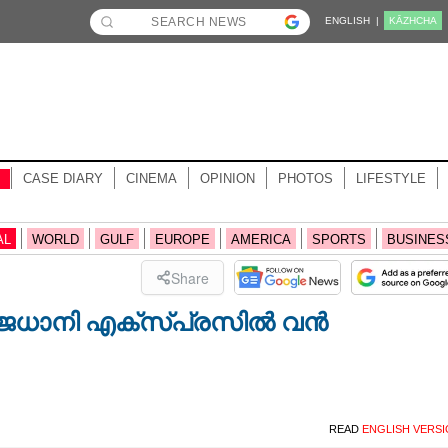
ENGLISH |
KĀZHCHA
CASE DIARY
CINEMA
OPINION
PHOTOS
LIFESTYLE
AL
WORLD
GULF
EUROPE
AMERICA
SPORTS
BUSINES
Share
രാജധാനി എക്സ്‌പ്രസിൽ വൻ
READ
ENGLISH VERS