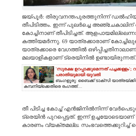
CARTOONS
ജയ്പൂർ: തിരുവനന്തപുരത്തുനിന്ന് ഡൽഹിയി
തീപിടിത്തം. ഇന്ന് പുലർച്ചെ അഞ്ചേകാലിന
LITERATURE
കോച്ചിനാണ് തീപിടിച്ചത്. ആളപായമില്ലെന്
കത്തിയമർന്നു. 69 യാത്രക്കാരാണ് കോച്ചിലുണ
ZOOM
യാത്രക്കാരെ വേഗത്തിൽ ഒഴിപ്പിച്ചതിനാലാണ
മലയാളികളാണ് ട്രെയിനിൽ ഉണ്ടായിരുന്നത്.
CONTACT US
'സുരക്ഷ ഉറപ്പാക്കുമെന്നത് പച്ചക്കള്ളം
പരാതിയുമായി യുവതി
ബംഗളൂരു: ബൈക്ക് ടാക്‌സി യാത്രയ്‌ക്
കമ്പനിയ്‌ക്കെതിരെ രംഗത്ത്....
തീ പിടിച്ച കോച്ച് എൻജിനിൽനിന്ന് വേർപെട
ട്രെയിൻ പുറപ്പെട്ടത്. ഇന്ന് ഉച്ചയോടെയ
കാരണം വ്യക്തമല്ല. സംഭവത്തെക്കുറിച്ച