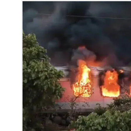
CINEMA
OPINION
PHOTOS
LIFESTYLE
SPIRITUAL
INFO+
ART
ASTRO