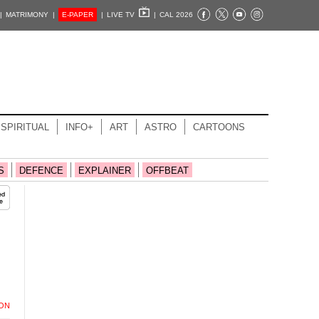
|
MATRIMONY |
E-PAPER
|
LIVE TV
|
CAL 2026
SPIRITUAL
INFO+
ART
ASTRO
CARTOONS
S
DEFENCE
EXPLAINER
OFFBEAT
ION