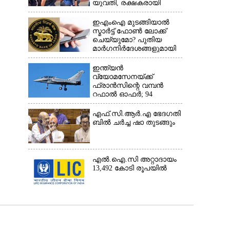
യുവതി, രക്ഷകരായി
ജീവനക്കാർ
ഇഎംഐ മുടങ്ങിയാൽ
സ്മാർട്ട് ഫോൺ ലോക്ക്
ചെയ്യുമോ? പുതിയ
മാർഗനിർദേശങ്ങളുമായി
ആർബിഐ
ഇന്ത്യൻ
വ്യോമസേനയ്‌ക്ക്
ഫ്രാൻസിന്റെ വമ്പൻ
റഫാൽ ഓഫർ; 94
യുദ്ധവിമാനങ്ങൾ
ഇന്ത്യയിൽതന്നെ
എ​ഫ്.​സി.​ആ​ർ.​എ​ ​ഭേ​ദ​ഗ​തി​
നിർ‌മ്മിക്കും
​ബിൽ ച​ർ​ച്ച​ ​ഷാ​ ​തുടങ്ങും
എൽ.ഐ.സി അറ്റാദായം
13,492 കോടി രൂപയിൽ