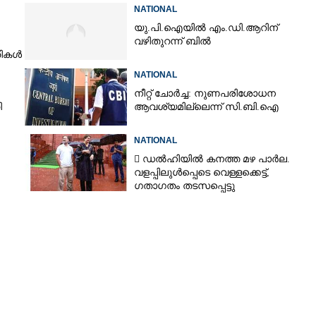
നിരാശനാകുമെന്ന് ദേവേന്ദ്ര
NATIONAL
ഫഡ്നാവിസ്
യു.പി.ഐയിൽ എം.ഡി.ആറിന്
വഴിതുറന്ന് ബിൽ
തികൾ
ങനെ
NATIONAL
നീറ്റ് ചോർച്ച: നുണപരിശോധന
ി
ആവശ്യമില്ലെന്ന് സി.ബി.ഐ
NATIONAL
 ഡൽഹിയിൽ കനത്ത മഴ പാർല.
വളപ്പിലുൾപ്പെടെ വെള്ളക്കെട്ട്,
ഗതാഗതം തടസപ്പെട്ടു
Share this link
Copy Link
ന്നുള്ള രാജധാനി