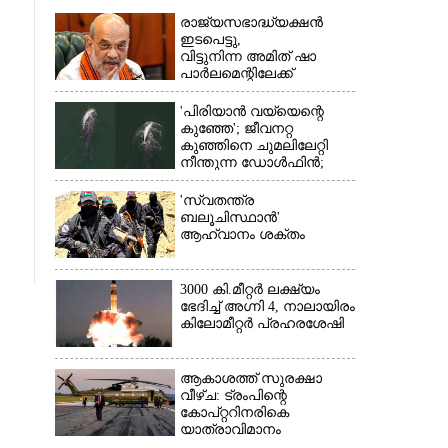
രാജ്യസഭാദ്ധ്യക്ഷൻ
ഇടപെട്ടു,
വിട്ടുനിന്ന അമിത് ഷാ
പാർലമെന്റിലേക്ക്
'പിരിയാൻ വയ്യെന്റെ
കുഞ്ഞേ'; ജീവനറ്റ
കുഞ്ഞിനെ ചുമലിലേറ്റി
നീന്തുന്ന ഡോൾഫിൻ;
കടലിലെ വൈകാരിക
നിമിഷങ്ങൾ
'സ്വതന്ത്ര
ബലൂചിസ്ഥാൻ'
ആഹ്വാനം ശക്തം
×
3000 കി.മീറ്റർ ലക്ഷ്യം
ഭേദിച്ച് അഗ്നി 4, നാലായിരം
കിലോമീറ്റർ പ്രഹരശേഷി
ആകാശത്ത് സുരക്ഷാ
വീഴ്‌ച: ട്രംപിന്റെ
കോ‌പ്‌റ്ററിനരികെ
യാത്രാവിമാനം