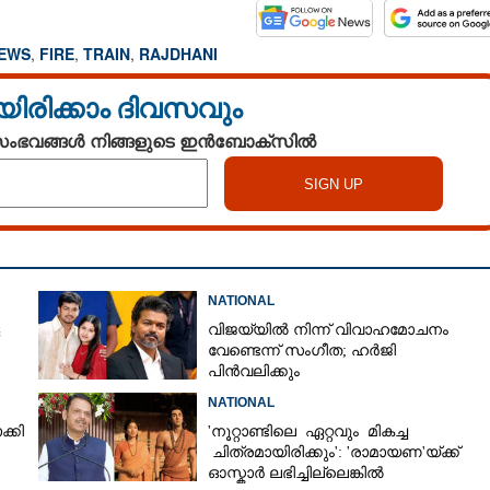
NEWS
,
FIRE
,
TRAIN
,
RAJDHANI
യിരിക്കാം ദിവസവും
 സംഭവങ്ങൾ നിങ്ങളുടെ ഇൻബോക്സിൽ
NATIONAL
വിജയ്‌യിൽ നിന്ന് വിവാഹമോചനം
വേണ്ടെന്ന് സംഗീത; ഹർജി
പിൻവലിക്കും
NATIONAL
്കി
'നൂറ്റാണ്ടിലെ ഏറ്റവും മികച്ച
ചിത്രമായിരിക്കും': 'രാമായണ'യ്ക്ക്
ഓസ്കാ‌ർ ലഭിച്ചില്ലെങ്കിൽ