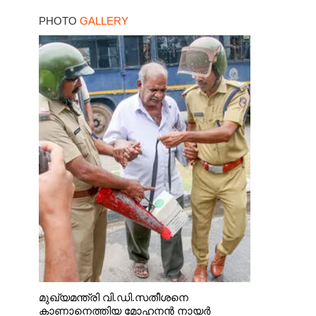
PHOTO
GALLERY
മുഖ്യമന്ത്രി വി.ഡി.സതീശനെ
കാണാനെത്തിയ മോഹനൻ നായർ