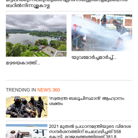
മിട്ട് പറക്കുന്ന പരുന്തുകൾ. എറണാകുളം കാളമുക്ക് ഹാർ
ബറിൽ നിന്നുള്ള കാഴ്ച
യുവമോർച്ചമാർച്ച്...
മഴയെകാത്ത്...
TRENDING IN
NEWS 360
'സ്വതന്ത്ര ബലൂചിസ്ഥാൻ' ആഹ്വാനം
ശക്തം
2021 മുതൽ പ്രധാനമന്ത്രിയുടെ വിദേശ
സന്ദർശനത്തിന് ചെലവഴിച്ചത് 558
കോടി, രാജ്യത്തെത്തിയത് 381.8