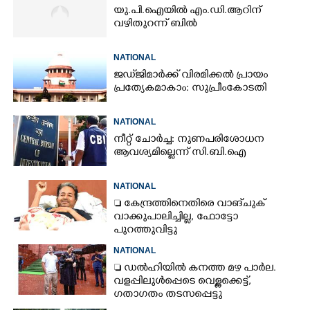
യു.പി.ഐയിൽ എം.ഡി.ആറിന്
വഴിതുറന്ന് ബിൽ
NATIONAL
ജഡ്‌ജിമാർക്ക് വിരമിക്കൽ പ്രായം
പ്രത്യേകമാകാം: സുപ്രീംകോടതി
NATIONAL
നീറ്റ് ചോർച്ച: നുണപരിശോധന
ആവശ്യമില്ലെന്ന് സി.ബി.ഐ
NATIONAL
 കേന്ദ്രത്തിനെതിരെ വാങ്‌ചുക്
വാക്കുപാലിച്ചില്ല, ഫോട്ടോ
പുറത്തുവിട്ടു
NATIONAL
 ഡൽഹിയിൽ കനത്ത മഴ പാർല.
വളപ്പിലുൾപ്പെടെ വെള്ളക്കെട്ട്,
ഗതാഗതം തടസപ്പെട്ടു