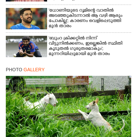
'ധോണിയുടെ റൂമിന്റെ വാതിൽ
അടഞ്ഞുകിടന്നാൽ ആ വഴി ആരും
പോകില്ല'; കാരണം വെളിപ്പെടുത്തി
മുൻ താരം
'ബുംറ ക്രിക്കറ്റിൽ നിന്ന്
വിട്ടുനിൽക്കണം, ഇല്ലെങ്കിൽ സ്ഥിതി
കൂടുതൽ ഗുരുതരമാകും';
മുന്നറിയിപ്പുമായി മുൻ താരം
PHOTO
GALLERY