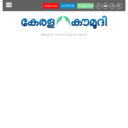
SECTIONS
ENGLISH
E-PAPER
KĀZHCHA
HOME
LATEST
FRIDAY, 07 AUGUST 2026 9.45 AM IST
AUDIO
NOTIFIED NEWS
POLL
KERALA
LOCAL
NEWS 360
CASE DIARY