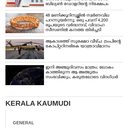
ബില്യൺ ഡോളറിന്റെ നിക്ഷേപം
48 മണിക്കൂറിനുള്ളിൽ സ്വർണവില
പറന്നുയർന്നു; ഒരു പവന് 4,200
രൂപയുടെ വർദ്ധനവ്, വിവാഹ
സീസണിൽ കനത്ത തിരിച്ചടി
ആകാശത്ത് സുരക്ഷാ വീഴ്‌ച: ട്രംപിന്റെ
കോ‌പ്‌റ്ററിനരികെ യാത്രാവിമാനം
ഇനി അഞ്ചുദിവസം മാത്രം; ലോകം
കാത്തിരുന്ന ആ അത്ഭുതം
സംഭവിക്കും, കരുതലോടെ വിദഗ്ധർ
KERALA KAUMUDI
GENERAL