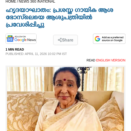
HOME /
NEWS 360 /
NATIONAL
CINEMA
ഹൃദയാഘാതം: പ്രശസ്ത ഗായിക ആശ
ഭോസ്‌ലെയെ ആശുപത്രിയിൽ
OPINION
പ്രവേശിപ്പിച്ചു
PHOTOS
Share
1 MIN READ
PUBLISHED: APRIL 11, 2026 10:02 PM IST
LIFESTYLE
READ
ENGLISH VERSION
SPIRITUAL
INFO+
ART
ASTRO