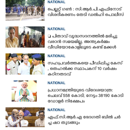
NATIONAL
പെല്ലറ്റ് ഗൺ : സി.ആർ.പി.എഫിനോട്
വിശദീകരണം തേടി ഡൽഹി പൊലീസ്
NATIONAL
 പിതാവ് വൃദ്ധസദനത്തിൽ മരിച്ചു
വരാൻ സമയമില്ല,​ അന്ത്യകർമ്മം
വീഡിയോകോളിലൂടെ കണ്ട് മക്കൾ
NATIONAL
സഹപ്രവർത്തകയെ പീഡിപ്പിച്ച കേസ്
, തെഹൽക്ക സ്ഥാപകന് 10 വർഷം
കഠിനതടവ്
NATIONAL
പ്രധാനമന്ത്രിയുടെ വിദേശയാത്ര:
ചെലവ് 558 കോടി; നേട്ടം 38190 കോടി
ഡോളർ നിക്ഷേപം
NATIONAL
എ​ഫ്.​സി.​ആ​ർ.​എ​ ​ഭേ​ദ​ഗ​തി​ ​ബിൽ ച​ർ​
ച്ച​ ​ഷാ​ ​തുടങ്ങും