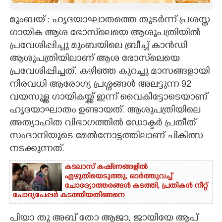
CARTOONS
മുംബയ് : ഹൃദയാഘാതത്തെ തുടർന്ന് പ്രശസ്ത
ഗായിക ആശ ഭോസ്‌ലെയെ ആശുപത്രിയിൽ
പ്രവേശിപ്പിച്ചു മുംബയിലെ ബ്രീച്ച് കാൻഡി
LITERATURE
ആശുപത്രിയിലാണ് ആശ ഭോസ്‌ലെയെ
പ്രവേശിപ്പിച്ചത്. കഴിഞ്ഞ കുറച്ചു മാസങ്ങളായി
ZOOM
നിരവധി ആരോഗ്യ പ്രശ്നങ്ങൾ അലട്ടുന്ന 92
വയസുള്ള ഗായികയ്ക്ക് ഇന്ന് വൈകിട്ടോടെയാണ്
CONTACT US
ഹൃദയാഘാതം ഉണ്ടായത്. ആശുപത്രിയിലെ
അത്യാഹിത വിഭാഗത്തിൽ ഡോക്ടർ പ്രതീത്
സംദാനിയുടെ മേൽനോട്ടത്തിലാണ് ചികിത്സ
നടക്കുന്നത്.
കടലാസ് കഷ്‌ണങ്ങളിൽ
എഴുതിയെടുത്തു, ഓർത്തുവച്ച്
ചോദ്യോത്തരങ്ങൾ കടത്തി, പ്രതികൾ നീറ്റ്
ചോദ്യപേപ്പർ കടത്തിയതിങ്ങനെ
പിയാ തു അബ് തോ ആജാ,​ ജായിയേ ആപ്