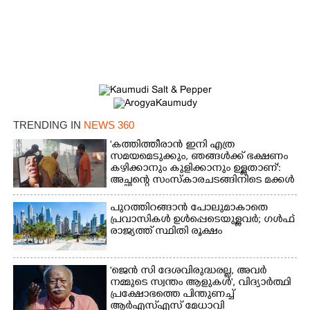
TRENDING IN
NEWS 360
'കത്തിത്തീരാൻ ഇനി എത്ര
സമയമെടുക്കും, ഞങ്ങൾക്ക് ഭക്ഷണം
കഴിക്കാനും കുളിക്കാനും ഉള്ളതാണ്':
അച്ഛന്റെ സംസ്കാരചടങ്ങിനിടെ മക്കൾ
×
Share this link
പുറത്തിറങ്ങാൻ പോലുമാകാതെ
പ്രവാസികൾ ഉൾപ്പെടെയുള്ളവർ; ഗൾഫ്
രാജ്യത്ത് സ്ഥിതി രൂക്ഷം
'ജെൻ സി ദേശവിരുദ്ധരല്ല, അവർ
Copy Link
നമ്മുടെ സ്വന്തം ആളുകൾ', വിദ്യാർത്ഥി
പ്രക്ഷോഭത്തെ പിന്തുണച്ച്
ആർഎസ്‌എസ് മേധാവി